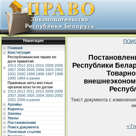
Навигация
ПОИ
Главная
Конституция
Постановлен
Республиканское право по
дате принятия
Республики Белару
2013
2012
2011
2010
2009
2008
2007
2006
2005
2004
2003
2002
Товарно
2001
2000
1999
1998
1997
1996
1995
1994 и ранее
внешнеэконом
Правовые акты местных
органов власти по датам
Респуб
2013
2012
2011
2010
2009
2008
2007
2006
2005
2004
2003
2002
Текст документа с изменени
2001
2000 и ранее
Архивы
и
Кодексы
Законы
Указы
Постановления
< Г
Поиск документа
Полезные ссылки