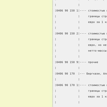
¦             ¦                
¦0406 90 150 1¦---- стоимостью 
¦             ¦     границы стр
¦             ¦     евро за 1 к
¦             ¦                
¦0406 90 150 2¦---- стоимостью 
¦             ¦     границы стр
¦             ¦     евро, но не
¦             ¦     нетто-массы
¦             ¦                
¦0406 90 150 9¦---- прочие     
¦             ¦                
¦0406 90 170  ¦--- Бергказе, Ап
¦             ¦                
¦0406 90 170 1¦---- стоимостью 
¦             ¦     границы стр
¦             ¦     евро за 1 к
¦             ¦                