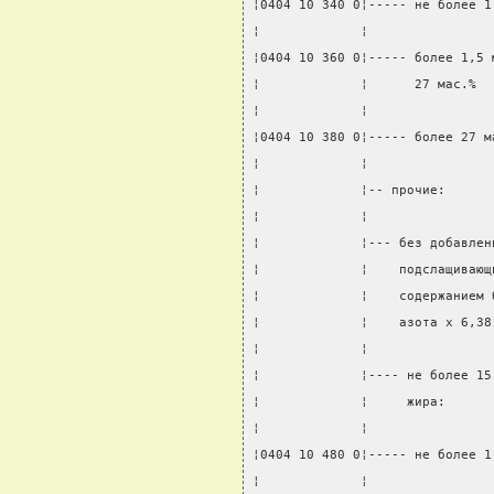
¦0404 10 340 0¦----- не более 1
¦             ¦                
¦0404 10 360 0¦----- более 1,5 
¦             ¦      27 мас.%  
¦             ¦                
¦0404 10 380 0¦----- более 27 м
¦             ¦                
¦             ¦-- прочие:      
¦             ¦                
¦             ¦--- без добавлен
¦             ¦    подслащивающ
¦             ¦    содержанием 
¦             ¦    азота x 6,38
¦             ¦                
¦             ¦---- не более 15
¦             ¦     жира:      
¦             ¦                
¦0404 10 480 0¦----- не более 1
¦             ¦                