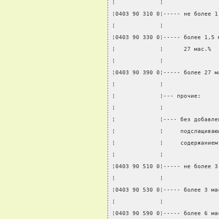
¦             ¦                
¦0403 90 310 0¦----- не более 1
¦             ¦                
¦0403 90 330 0¦----- более 1,5 
¦             ¦      27 мас.%  
¦             ¦                
¦0403 90 390 0¦----- более 27 м
¦             ¦                
¦             ¦--- прочие:     
¦             ¦                
¦             ¦---- без добавле
¦             ¦     подслащиваю
¦             ¦     содержанием
¦             ¦                
¦0403 90 510 0¦----- не более 3
¦             ¦                
¦0403 90 530 0¦----- более 3 ма
¦             ¦                
¦0403 90 590 0¦----- более 6 ма