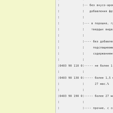
¦             ¦-- без вкусо-аро
¦             ¦   добавления фр
¦             ¦                
¦             ¦--- в порошке, г
¦             ¦    твердых вида
¦             ¦                
¦             ¦---- без добавле
¦             ¦     подслащиваю
¦             ¦     содержанием
¦             ¦                
¦0403 90 110 0¦----- не более 1
¦             ¦                
¦0403 90 130 0¦----- более 1,5 
¦             ¦      27 мас.%  
¦             ¦                
¦0403 90 190 0¦----- более 27 м
¦             ¦                
¦             ¦---- прочие, с с