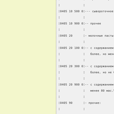
¦             ¦                
¦0405 10 500 0¦--- сывороточное
¦             ¦                
¦0405 10 900 0¦-- прочее       
¦             ¦                
¦0405 20      ¦- молочные пасты
¦             ¦                
¦0405 20 100 0¦-- с содержанием
¦             ¦   более, но мен
¦             ¦                
¦0405 20 300 0¦-- с содержанием
¦             ¦   более, но не 
¦             ¦                
¦0405 20 900 0¦-- с содержанием
¦             ¦   менее 80 мас.
¦             ¦                
¦0405 90      ¦- прочие:       
¦             ¦                