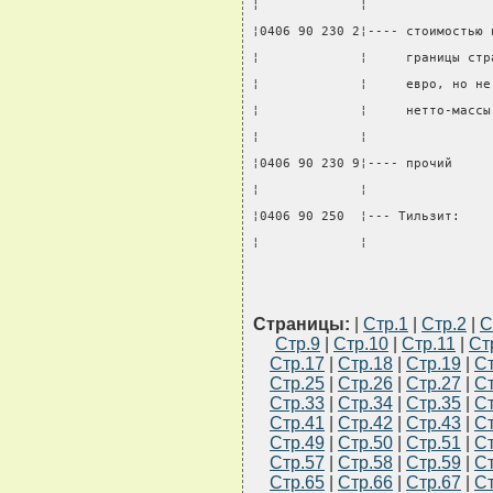
¦             ¦                
¦0406 90 230 2¦---- стоимостью 
¦             ¦     границы стр
¦             ¦     евро, но не
¦             ¦     нетто-массы
¦             ¦                
¦0406 90 230 9¦---- прочий     
¦             ¦                
¦0406 90 250  ¦--- Тильзит:    
¦             ¦                
Страницы:
|
Стр.1
|
Стр.2
|
С
Стр.9
|
Стр.10
|
Стр.11
|
Ст
Стр.17
|
Стр.18
|
Стр.19
|
Ст
Стр.25
|
Стр.26
|
Стр.27
|
Ст
Стр.33
|
Стр.34
|
Стр.35
|
Ст
Стр.41
|
Стр.42
|
Стр.43
|
Ст
Стр.49
|
Стр.50
|
Стр.51
|
Ст
Стр.57
|
Стр.58
|
Стр.59
|
Ст
Стр.65
|
Стр.66
|
Стр.67
|
Ст