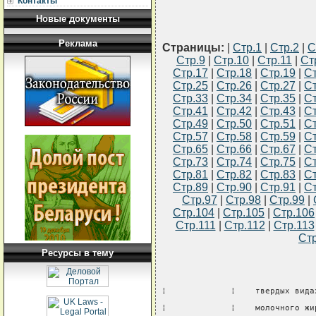
Контакты
Новые документы
Реклама
Страницы:
|
Стр.1
|
Стр.2
|
С
Стр.9
|
Стр.10
|
Стр.11
|
Ст
Стр.17
|
Стр.18
|
Стр.19
|
Ст
Стр.25
|
Стр.26
|
Стр.27
|
Ст
Стр.33
|
Стр.34
|
Стр.35
|
Ст
Стр.41
|
Стр.42
|
Стр.43
|
Ст
Стр.49
|
Стр.50
|
Стр.51
|
Ст
Стр.57
|
Стр.58
|
Стр.59
|
Ст
Стр.65
|
Стр.66
|
Стр.67
|
Ст
Стр.73
|
Стр.74
|
Стр.75
|
Ст
Стр.81
|
Стр.82
|
Стр.83
|
Ст
Стр.89
|
Стр.90
|
Стр.91
|
Ст
Стр.97
|
Стр.98
|
Стр.99
|
Стр.104
|
Стр.105
|
Стр.106
Стр.111
|
Стр.112
|
Стр.113
Стр
Ресурсы в тему
¦             ¦    твердых вида
¦             ¦    молочного жи