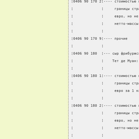
¦0406 90 170 2¦---- стоимостью 
¦             ¦     границы стр
¦             ¦     евро, но не
¦             ¦     нетто-массы
¦             ¦                
¦0406 90 170 9¦---- прочие     
¦             ¦                
¦0406 90 180  ¦--- сыр фрибуржс
¦             ¦    Тет де Муан:
¦             ¦                
¦0406 90 180 1¦---- стоимостью 
¦             ¦     границы стр
¦             ¦     евро за 1 к
¦             ¦                
¦0406 90 180 2¦---- стоимостью 
¦             ¦     границы стр
¦             ¦     евро, но не
¦             ¦     нетто-массы
¦             ¦                