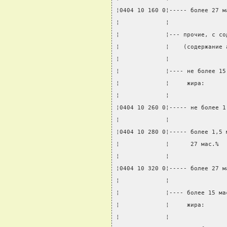
¦0404 10 160 0¦----- более 27 м
¦             ¦                
¦             ¦--- прочие, с со
¦             ¦    (содержание 
¦             ¦                
¦             ¦---- не более 15
¦             ¦     жира:      
¦             ¦                
¦0404 10 260 0¦----- не более 1
¦             ¦                
¦0404 10 280 0¦----- более 1,5 
¦             ¦      27 мас.%  
¦             ¦                
¦0404 10 320 0¦----- более 27 м
¦             ¦                
¦             ¦---- более 15 ма
¦             ¦     жира:      
¦             ¦                