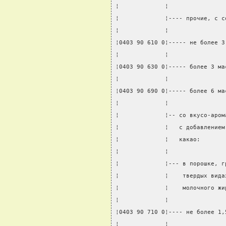
¦             ¦                
¦             ¦---- прочие, с с
¦             ¦                
¦0403 90 610 0¦----- не более 3
¦             ¦                
¦0403 90 630 0¦----- более 3 ма
¦             ¦                
¦0403 90 690 0¦----- более 6 ма
¦             ¦                
¦             ¦-- со вкусо-аром
¦             ¦   с добавлением
¦             ¦   какао:       
¦             ¦                
¦             ¦--- в порошке, г
¦             ¦    твердых вида
¦             ¦    молочного жи
¦             ¦                
¦0403 90 710 0¦---- не более 1,
¦             ¦                