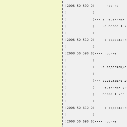
¦2008 50 390 0¦----- прочие    
¦             ¦                
¦             ¦--- в первичных 
¦             ¦    не более 1 к
¦             ¦                
¦2008 50 510 0¦---- с содержани
¦             ¦                
¦2008 50 590 0¦---- прочие     
¦             ¦                
¦             ¦-- не содержащие
¦             ¦                
¦             ¦--- содержащие д
¦             ¦    первичных уп
¦             ¦    более 1 кг: 
¦             ¦                
¦2008 50 610 0¦---- с содержани
¦             ¦                
¦2008 50 690 0¦---- прочие     