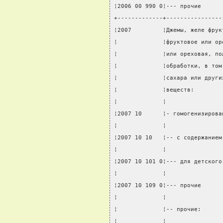
¦2006 00 990 0¦--- прочие      
+-------------+----------------
¦2007         ¦Джемы, желе фрук
¦             ¦фруктовое или ор
¦             ¦или ореховая, по
¦             ¦обработки, в том
¦             ¦сахара или други
¦             ¦веществ:        
¦             ¦                
¦2007 10      ¦- гомогенизирова
¦             ¦                
¦2007 10 10   ¦-- с содержанием
¦             ¦                
¦2007 10 101 0¦--- для детского
¦             ¦                
¦2007 10 109 0¦--- прочие      
¦             ¦                
¦             ¦-- прочие:      
¦             ¦                