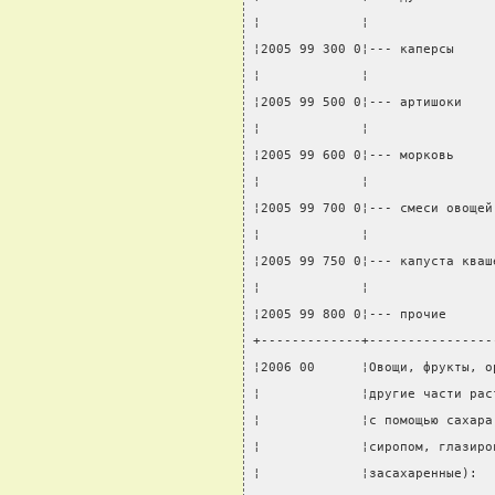
¦             ¦                
¦2005 99 300 0¦--- каперсы     
¦             ¦                
¦2005 99 500 0¦--- артишоки    
¦             ¦                
¦2005 99 600 0¦--- морковь     
¦             ¦                
¦2005 99 700 0¦--- смеси овощей
¦             ¦                
¦2005 99 750 0¦--- капуста кваш
¦             ¦                
¦2005 99 800 0¦--- прочие      
+-------------+----------------
¦2006 00      ¦Овощи, фрукты, о
¦             ¦другие части рас
¦             ¦с помощью сахара
¦             ¦сиропом, глазиро
¦             ¦засахаренные):  