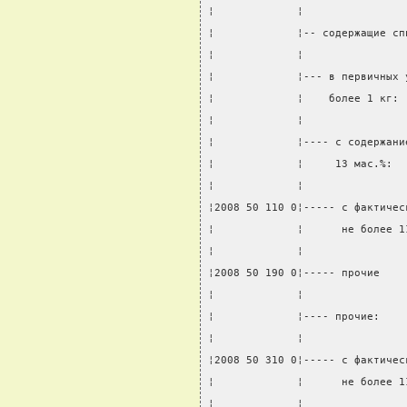
¦             ¦                
¦             ¦-- содержащие сп
¦             ¦                
¦             ¦--- в первичных 
¦             ¦    более 1 кг: 
¦             ¦                
¦             ¦---- с содержани
¦             ¦     13 мас.%:  
¦             ¦                
¦2008 50 110 0¦----- с фактичес
¦             ¦      не более 1
¦             ¦                
¦2008 50 190 0¦----- прочие    
¦             ¦                
¦             ¦---- прочие:    
¦             ¦                
¦2008 50 310 0¦----- с фактичес
¦             ¦      не более 1
¦             ¦                