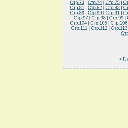
Стр.73
|
Стр.74
|
Стр.75
|
Ст
Стр.81
|
Стр.82
|
Стр.83
|
Ст
Стр.89
|
Стр.90
|
Стр.91
|
Ст
Стр.97
|
Стр.98
|
Стр.99
|
Стр.104
|
Стр.105
|
Стр.106
Стр.111
|
Стр.112
|
Стр.113
Стр
< Г