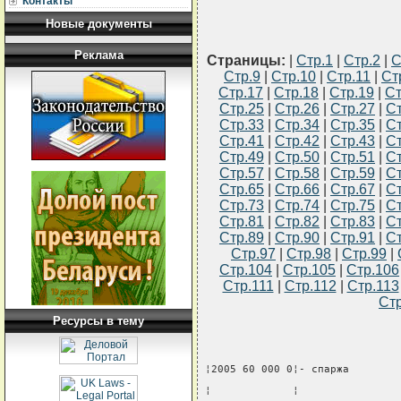
Контакты
Новые документы
Реклама
Страницы:
|
Стр.1
|
Стр.2
|
С
Стр.9
|
Стр.10
|
Стр.11
|
Ст
Стр.17
|
Стр.18
|
Стр.19
|
Ст
Стр.25
|
Стр.26
|
Стр.27
|
Ст
Стр.33
|
Стр.34
|
Стр.35
|
Ст
Стр.41
|
Стр.42
|
Стр.43
|
Ст
Стр.49
|
Стр.50
|
Стр.51
|
Ст
Стр.57
|
Стр.58
|
Стр.59
|
Ст
Стр.65
|
Стр.66
|
Стр.67
|
Ст
Стр.73
|
Стр.74
|
Стр.75
|
Ст
Стр.81
|
Стр.82
|
Стр.83
|
Ст
Стр.89
|
Стр.90
|
Стр.91
|
Ст
Стр.97
|
Стр.98
|
Стр.99
|
Стр.104
|
Стр.105
|
Стр.106
Стр.111
|
Стр.112
|
Стр.113
Стр
Ресурсы в тему
¦2005 60 000 0¦- спаржа        
¦             ¦                