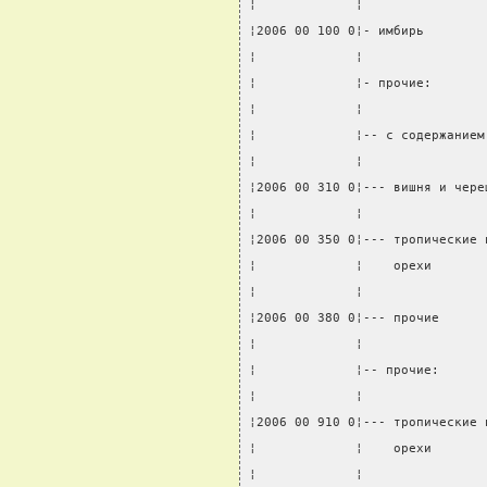
¦             ¦                
¦2006 00 100 0¦- имбирь        
¦             ¦                
¦             ¦- прочие:       
¦             ¦                
¦             ¦-- с содержанием
¦             ¦                
¦2006 00 310 0¦--- вишня и чере
¦             ¦                
¦2006 00 350 0¦--- тропические 
¦             ¦    орехи       
¦             ¦                
¦2006 00 380 0¦--- прочие      
¦             ¦                
¦             ¦-- прочие:      
¦             ¦                
¦2006 00 910 0¦--- тропические 
¦             ¦    орехи       
¦             ¦                