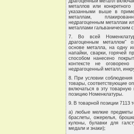
драгоценный металл включае
металлов или конкретного 
указанными выше в приме
металлам, плакирова
недрагоценным металлам ил
металлами гальваническим с
7. Во всей Номенклатур
драгоценным металлом" о
основе металла, на одну и
напайки, сварки, горячей 
способом нанесено покрыт
контексте не оговорено
недрагоценный металл, инк
8. При условии соблюдения
товары, соответствующие о
включаться в эту товарную
позицию Номенклатуры.
9. В товарной позиции 7113 
а) любые мелкие предметы 
браслеты, ожерелья, брошки
кулоны, булавки для галст
медали и знаки);