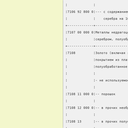
¦             ¦                
¦7106 92 800 0¦--- с содержание
¦             ¦    серебра на 1
+-------------+----------------
¦7107 00 000 0¦Металлы недрагоц
¦             ¦серебром, полуоб
+-------------+----------------
¦7108         ¦Золото (включая 
¦             ¦покрытием из пла
¦             ¦полуобработанное
¦             ¦                
¦             ¦- не используемо
¦             ¦                
¦7108 11 000 0¦-- порошок      
¦             ¦                
¦7108 12 000 0¦-- в прочих необ
¦             ¦                
¦7108 13      ¦-- в прочих полу