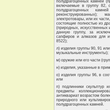
полудрагоценных камней (п
включаемые в группу 82, 
полудрагоценных камне
реконструированных); м
электротовары, или их части,
состоящие полностью из др
(природных, искусственных 
данную группу, за исклю
сапфиров и алмазов для иг
8522);
л) изделия группы 90, 91 ил
музыкальные инструменты);
м) оружие или его части (груп
н) изделия, указанные в прим
о) изделия группы 96, в соо
или
п) подлинники скульптур и
предметы коллекциониро
антиквариат возрастом более
природного или культивиро
полудрагоценных камней.