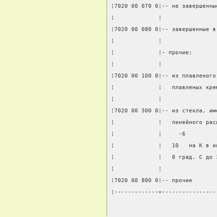
¦7020 00 070 0¦-- не завершенны
¦             ¦                
¦7020 00 080 0¦-- завершенные в
¦             ¦                
¦             ¦- прочие:       
¦             ¦                
¦7020 00 100 0¦-- из плавленого
¦             ¦   плавленых кре
¦             ¦                
¦7020 00 300 0¦-- из стекла, им
¦             ¦   линейного рас
¦             ¦     -6         
¦             ¦   10   на К в и
¦             ¦   0 град. C до 
¦             ¦                
¦7020 00 800 0¦-- прочие       
¦-------------+----------------