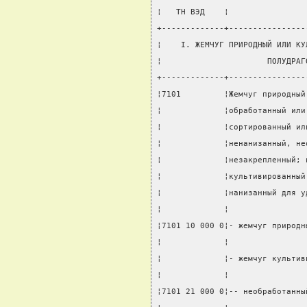
¦   ТН ВЭД    ¦                
+-------------+----------------
¦    I. ЖЕМЧУГ ПРИРОДНЫЙ ИЛИ КУ
¦                      ПОЛУДРАГ
+-------------+----------------
¦7101         ¦Жемчуг природный
¦             ¦обработанный или
¦             ¦сортированный ил
¦             ¦ненанизанный, не
¦             ¦незакрепленный; 
¦             ¦культивированный
¦             ¦нанизанный для у
¦             ¦                
¦7101 10 000 0¦- жемчуг природн
¦             ¦                
¦             ¦- жемчуг культив
¦             ¦                
¦7101 21 000 0¦-- необработанны