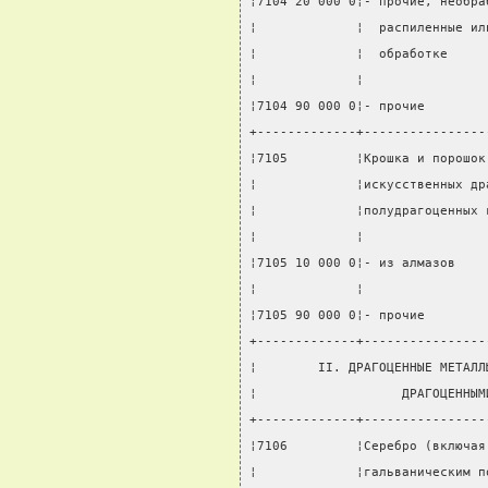
¦7104 20 000 0¦- прочие, необра
¦             ¦  распиленные ил
¦             ¦  обработке     
¦             ¦                
¦7104 90 000 0¦- прочие        
+-------------+----------------
¦7105         ¦Крошка и порошок
¦             ¦искусственных др
¦             ¦полудрагоценных 
¦             ¦                
¦7105 10 000 0¦- из алмазов    
¦             ¦                
¦7105 90 000 0¦- прочие        
+-------------+----------------
¦        II. ДРАГОЦЕННЫЕ МЕТАЛЛ
¦                   ДРАГОЦЕННЫМ
+-------------+----------------
¦7106         ¦Серебро (включая
¦             ¦гальваническим п