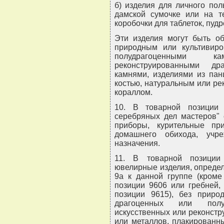
б) изделия для личного по
дамской сумочке или на те
коробочки для таблеток, пудр
Эти изделия могут быть о
природным или культивир
полудрагоценными к
реконструированными др
камнями, изделиями из пан
костью, натуральным или ре
кораллом.
10. В товарной позиции
серебряных дел мастеров" 
приборы, курительные пр
домашнего обихода, учр
назначения.
11. В товарной позиции
ювелирные изделия, опреде
9а к данной группе (кроме
позиции 9606 или гребней,
позиции 9615), без природ
драгоценных или полу
искусственных или реконстр
или металлов, плакированн