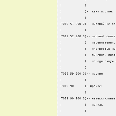
¦             ¦                
¦             ¦- ткани прочие: 
¦             ¦                
¦7019 51 000 0¦-- шириной не бо
¦             ¦                
¦7019 52 000 0¦-- шириной более
¦             ¦   переплетения,
¦             ¦   плотностью ме
¦             ¦   линейной плот
¦             ¦   на одиночную 
¦             ¦                
¦7019 59 000 0¦-- прочие       
¦             ¦                
¦7019 90      ¦- прочие:       
¦             ¦                
¦7019 90 100 0¦-- нетекстильные
¦             ¦   пучках       
¦             ¦                