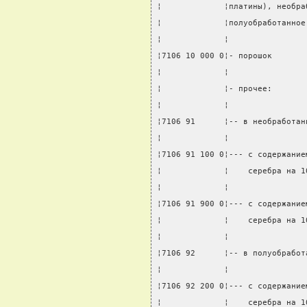
¦             ¦платины), необра
¦             ¦полуобработанное
¦             ¦                
¦7106 10 000 0¦- порошок       
¦             ¦                
¦             ¦- прочее:       
¦             ¦                
¦7106 91      ¦-- в необработан
¦             ¦                
¦7106 91 100 0¦--- с содержание
¦             ¦    серебра на 1
¦             ¦                
¦7106 91 900 0¦--- с содержание
¦             ¦    серебра на 1
¦             ¦                
¦7106 92      ¦-- в полуобработ
¦             ¦                
¦7106 92 200 0¦--- с содержание
¦             ¦    серебра на 1