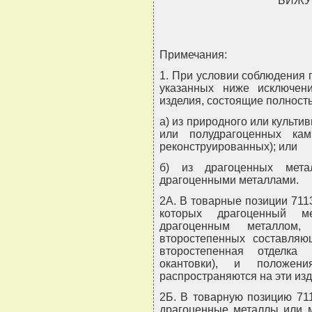
БИЖУ
Примечания:
1. При условии соблюдения 
указанных ниже исключен
изделия, состоящие полность
а) из природного или культи
или полудрагоценных кам
реконструированных); или
б) из драгоценных мета
драгоценными металлами.
2А. В товарные позиции 7113
которых драгоценный м
драгоценным металлом,
второстепенных составляю
второстепенная отделка
окантовки), и положе
распространяются на эти изд
2Б. В товарную позицию 71
драгоценные металлы или 