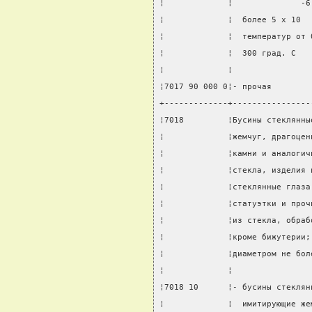
¦             ¦              -6
¦             ¦  более 5 x 10  
¦             ¦  температур от 
¦             ¦  300 град. C   
¦             ¦                
¦7017 90 000 0¦- прочая        
+-------------+----------------
¦7018         ¦Бусины стеклянны
¦             ¦жемчуг, драгоцен
¦             ¦камни и аналогич
¦             ¦стекла, изделия 
¦             ¦стеклянные глаза
¦             ¦статуэтки и проч
¦             ¦из стекла, обраб
¦             ¦кроме бижутерии;
¦             ¦диаметром не бол
¦             ¦                
¦7018 10      ¦- бусины стеклян
¦             ¦  имитирующие же