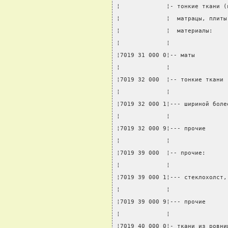
¦             ¦- тонкие ткани (
¦             ¦  матрацы, плиты
¦             ¦  материалы:    
¦             ¦                
¦7019 31 000 0¦-- маты         
¦             ¦                
¦7019 32 000  ¦-- тонкие ткани 
¦             ¦                
¦7019 32 000 1¦--- шириной боле
¦             ¦                
¦7019 32 000 9¦--- прочие      
¦             ¦                
¦7019 39 000  ¦-- прочие:      
¦             ¦                
¦7019 39 000 1¦--- стеклохолст,
¦             ¦                
¦7019 39 000 9¦--- прочие      
¦             ¦                
¦7019 40 000 0¦- ткани из ровни