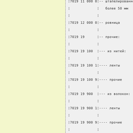
¦7019 11 000 0¦-- штапелированн
¦             ¦   более 50 мм  
¦             ¦                
¦7019 12 000 0¦-- ровница      
¦             ¦                
¦7019 19      ¦-- прочие:      
¦             ¦                
¦7019 19 100  ¦--- из нитей:   
¦             ¦                
¦7019 19 100 1¦---- ленты      
¦             ¦                
¦7019 19 100 9¦---- прочие     
¦             ¦                
¦7019 19 900  ¦--- из волокон: 
¦             ¦                
¦7019 19 900 1¦---- ленты      
¦             ¦                
¦7019 19 900 9¦---- прочие     
¦             ¦                