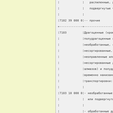
¦             ¦   распиленные, 
¦             ¦   подвергнутые 
¦             ¦                
¦7102 39 000 0¦-- прочие       
+-------------+----------------
¦7103         ¦Драгоценные (кро
¦             ¦полудрагоценные 
¦             ¦необработанные, 
¦             ¦несортированные,
¦             ¦неоправленные ил
¦             ¦несортированные 
¦             ¦алмазов) и полуд
¦             ¦временно нанизан
¦             ¦транспортировки:
¦             ¦                
¦7103 10 000 0¦- необработанные
¦             ¦  или подвергнут
¦             ¦                
¦             ¦- обработанные д