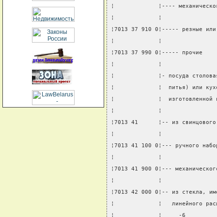
¦             ¦---- механическо
¦             ¦                
¦7013 37 910 0¦----- резные или
¦             ¦                
¦7013 37 990 0¦----- прочие    
¦             ¦                
¦             ¦- посуда столова
¦             ¦  питья) или кух
¦             ¦  изготовленной 
¦             ¦                
¦7013 41      ¦-- из свинцового
¦             ¦                
¦7013 41 100 0¦--- ручного набо
¦             ¦                
¦7013 41 900 0¦--- механическог
¦             ¦                
¦7013 42 000 0¦-- из стекла, им
¦             ¦   линейного рас
¦             ¦     -6         