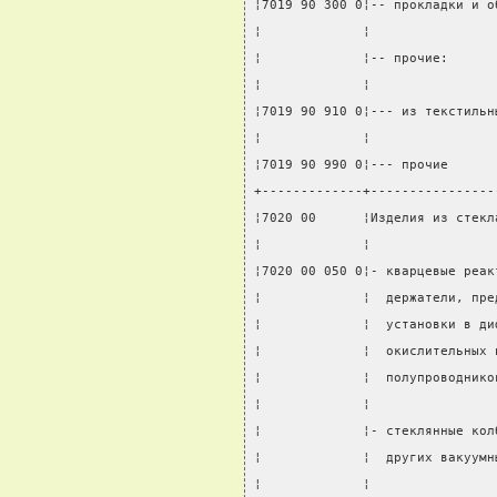
¦7019 90 300 0¦-- прокладки и о
¦             ¦                
¦             ¦-- прочие:      
¦             ¦                
¦7019 90 910 0¦--- из текстильн
¦             ¦                
¦7019 90 990 0¦--- прочие      
+-------------+----------------
¦7020 00      ¦Изделия из стекл
¦             ¦                
¦7020 00 050 0¦- кварцевые реак
¦             ¦  держатели, пре
¦             ¦  установки в ди
¦             ¦  окислительных 
¦             ¦  полупроводнико
¦             ¦                
¦             ¦- стеклянные кол
¦             ¦  других вакуумн
¦             ¦                