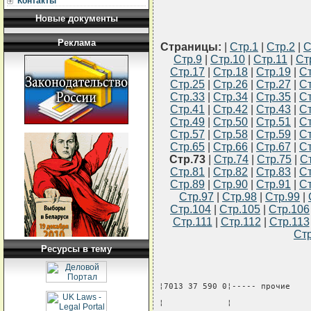
Контакты
Новые документы
Реклама
Страницы:
|
Стр.1
|
Стр.2
|
С
Стр.9
|
Стр.10
|
Стр.11
|
Ст
Стр.17
|
Стр.18
|
Стр.19
|
Ст
Стр.25
|
Стр.26
|
Стр.27
|
Ст
Стр.33
|
Стр.34
|
Стр.35
|
Ст
Стр.41
|
Стр.42
|
Стр.43
|
Ст
Стр.49
|
Стр.50
|
Стр.51
|
Ст
Стр.57
|
Стр.58
|
Стр.59
|
Ст
Стр.65
|
Стр.66
|
Стр.67
|
Ст
Стр.73
|
Стр.74
|
Стр.75
|
С
Стр.81
|
Стр.82
|
Стр.83
|
Ст
Стр.89
|
Стр.90
|
Стр.91
|
Ст
Стр.97
|
Стр.98
|
Стр.99
|
Стр.104
|
Стр.105
|
Стр.106
Стр.111
|
Стр.112
|
Стр.113
Стр
Ресурсы в тему
¦7013 37 590 0¦----- прочие    
¦             ¦                