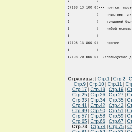
¦             ¦                
¦7108 13 100 0¦--- прутки, пров
¦             ¦    пластины; ли
¦             ¦    толщиной бол
¦             ¦    любой основы
¦             ¦                
¦7108 13 800 0¦--- прочее      
¦             ¦                
¦7108 20 000 0¦- используемое д
Страницы:
|
Стр.1
|
Стр.2
|
С
Стр.9
|
Стр.10
|
Стр.11
|
Ст
Стр.17
|
Стр.18
|
Стр.19
|
Ст
Стр.25
|
Стр.26
|
Стр.27
|
Ст
Стр.33
|
Стр.34
|
Стр.35
|
Ст
Стр.41
|
Стр.42
|
Стр.43
|
Ст
Стр.49
|
Стр.50
|
Стр.51
|
Ст
Стр.57
|
Стр.58
|
Стр.59
|
Ст
Стр.65
|
Стр.66
|
Стр.67
|
Ст
Стр.73
|
Стр.74
|
Стр.75
|
С
Стр.81
|
Стр.82
|
Стр.83
|
Ст