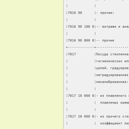
¦             ¦                
¦7016 90      ¦- прочие:       
¦             ¦                
¦7016 90 100 0¦-- витражи и ана
¦             ¦                
¦7016 90 800 0¦-- прочие       
+-------------+----------------
¦7017         ¦Посуда стеклянна
¦             ¦гигиенических ил
¦             ¦целей, градуиров
¦             ¦неградуированная
¦             ¦некалиброванная:
¦             ¦                
¦7017 10 000 0¦- из плавленого 
¦             ¦  плавленых крем
¦             ¦                
¦7017 20 000 0¦- из прочего сте
¦             ¦  коэффициент ли