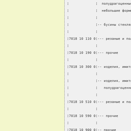
¦             ¦  полудрагоценны
¦             ¦  небольшие форм
¦             ¦                
¦             ¦-- бусины стекля
¦             ¦                
¦7018 10 110 0¦--- резаные и по
¦             ¦                
¦7018 10 190 0¦--- прочие      
¦             ¦                
¦7018 10 300 0¦-- изделия, имит
¦             ¦                
¦             ¦-- изделия, имит
¦             ¦   полудрагоценн
¦             ¦                
¦7018 10 510 0¦--- резаные и по
¦             ¦                
¦7018 10 590 0¦--- прочие      
¦             ¦                
¦7018 10 900 0¦-- прочие       