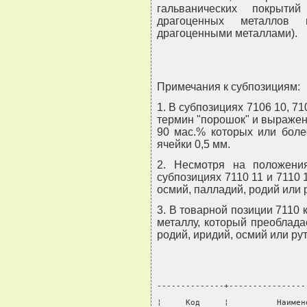
гальванических покрыти
драгоценных металлов 
драгоценными металлами).
Примечания к субпозициям:
1. В субпозициях 7106 10, 710
термин "порошок" и выражен
90 мас.% которых или боле
ячейки 0,5 мм.
2. Несмотря на положени
субпозициях 7110 11 и 7110 
осмий, палладий, родий или 
3. В товарной позиции 7110
металлу, который преобладае
родий, иридий, осмий или ру
--------------+----------------
¦     Код     ¦          Наимен