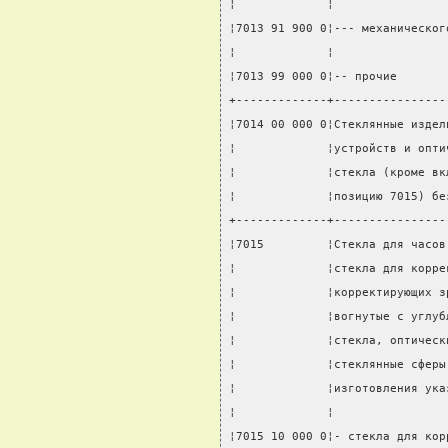
¦             ¦                
¦7013 91 900 0¦--- механическог
¦             ¦                
¦7013 99 000 0¦-- прочие       
+-------------+----------------
¦7014 00 000 0¦Стеклянные издел
¦             ¦устройств и опти
¦             ¦стекла (кроме вк
¦             ¦позицию 7015) бе
+-------------+----------------
¦7015         ¦Стекла для часов
¦             ¦стекла для корре
¦             ¦корректирующих з
¦             ¦вогнутые с углуб
¦             ¦стекла, оптическ
¦             ¦стеклянные сферы
¦             ¦изготовления ука
¦             ¦                
¦7015 10 000 0¦- стекла для кор