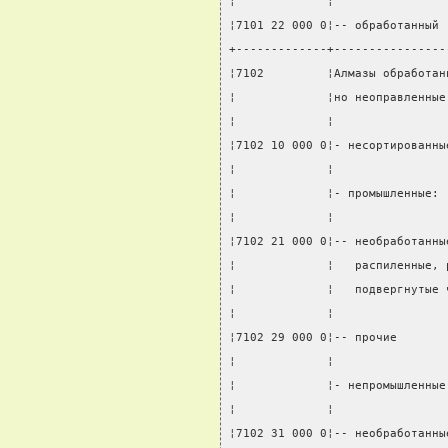
¦             ¦                
¦7101 22 000 0¦-- обработанный 
+-------------+----------------
¦7102         ¦Алмазы обработан
¦             ¦но неоправленные
¦             ¦                
¦7102 10 000 0¦- несортированны
¦             ¦                
¦             ¦- промышленные: 
¦             ¦                
¦7102 21 000 0¦-- необработанны
¦             ¦   распиленные, 
¦             ¦   подвергнутые 
¦             ¦                
¦7102 29 000 0¦-- прочие       
¦             ¦                
¦             ¦- непромышленные
¦             ¦                
¦7102 31 000 0¦-- необработанны