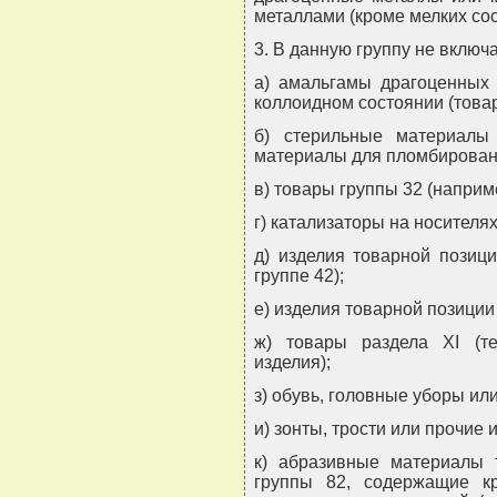
металлами (кроме мелких сос
3. В данную группу не включ
а) амальгамы драгоценных
коллоидном состоянии (товар
б) стерильные материалы
материалы для пломбировани
в) товары группы 32 (наприм
г) катализаторы на носителях
д) изделия товарной позиц
группе 42);
е) изделия товарной позиции
ж) товары раздела XI (т
изделия);
з) обувь, головные уборы ил
и) зонты, трости или прочие 
к) абразивные материалы 
группы 82, содержащие к