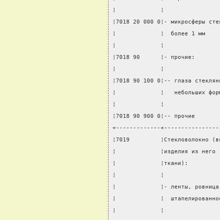
¦             ¦                
¦7018 20 000 0¦- микросферы сте
¦             ¦  более 1 мм    
¦             ¦                
¦7018 90      ¦- прочие:       
¦             ¦                
¦7018 90 100 0¦-- глаза стеклян
¦             ¦   небольших фор
¦             ¦                
¦7018 90 900 0¦-- прочие       
+-------------+----------------
¦7019         ¦Стекловолокно (в
¦             ¦изделия из него 
¦             ¦ткани):         
¦             ¦                
¦             ¦- ленты, ровница
¦             ¦  штапелированно
¦             ¦                