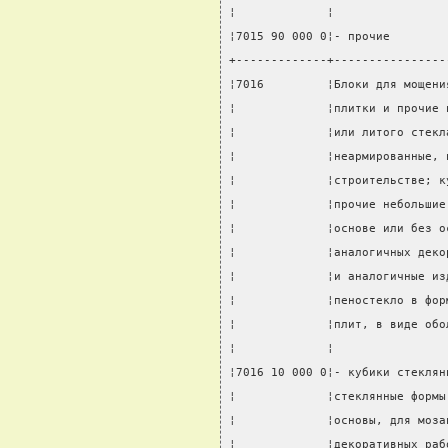
¦             ¦                
¦7015 90 000 0¦- прочие        
+-------------+----------------
¦7016         ¦Блоки для мощени
¦             ¦плитки и прочие 
¦             ¦или литого стекл
¦             ¦неармированные, 
¦             ¦строительстве; к
¦             ¦прочие небольшие
¦             ¦основе или без о
¦             ¦аналогичных деко
¦             ¦и аналогичные из
¦             ¦пеностекло в фор
¦             ¦плит, в виде обо
¦             ¦                
¦7016 10 000 0¦- кубики стеклян
¦             ¦стеклянные формы
¦             ¦основы, для моза
¦             ¦декоративных раб