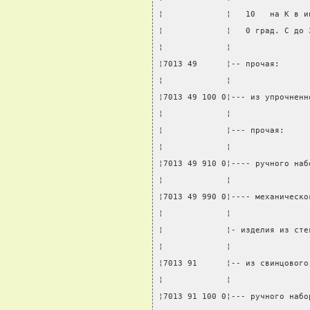
¦             ¦   10   на K в и
¦             ¦   0 град. C до 
¦             ¦                
¦7013 49      ¦-- прочая:      
¦             ¦                
¦7013 49 100 0¦--- из упрочненн
¦             ¦                
¦             ¦--- прочая:     
¦             ¦                
¦7013 49 910 0¦---- ручного наб
¦             ¦                
¦7013 49 990 0¦---- механическо
¦             ¦                
¦             ¦- изделия из сте
¦             ¦                
¦7013 91      ¦-- из свинцового
¦             ¦                
¦7013 91 100 0¦--- ручного набо