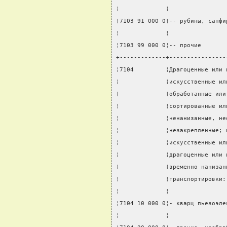
¦             ¦                
¦7103 91 000 0¦-- рубины, сапфи
¦             ¦                
¦7103 99 000 0¦-- прочие       
+-------------+----------------
¦7104         ¦Драгоценные или 
¦             ¦искусственные ил
¦             ¦обработанные или
¦             ¦сортированные ил
¦             ¦ненанизанные, не
¦             ¦незакрепленные; 
¦             ¦искусственные ил
¦             ¦драгоценные или 
¦             ¦временно нанизан
¦             ¦транспортировки:
¦             ¦                
¦7104 10 000 0¦- кварц пьезоэле
¦             ¦                