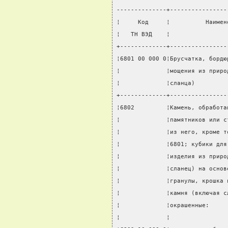
--------------+----------------
¦     Код     ¦          Наимен
¦   ТН ВЭД    ¦                
+-------------+----------------
¦6801 00 000 0¦Брусчатка, бордю
¦             ¦мощения из приро
¦             ¦сланца)         
+-------------+----------------
¦6802         ¦Камень, обработа
¦             ¦памятников или с
¦             ¦из него, кроме т
¦             ¦6801; кубики для
¦             ¦изделия из приро
¦             ¦сланец) на основ
¦             ¦гранулы, крошка 
¦             ¦камня (включая с
¦             ¦окрашенные:     
¦             ¦                