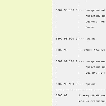
¦             ¦                
¦6802 93 100 0¦--- полированный
¦             ¦    прошедший пр
¦             ¦    резного, нет
¦             ¦    более       
¦             ¦                
¦6802 93 900 0¦--- прочие      
¦             ¦                
¦6802 99      ¦-- камни прочие:
¦             ¦                
¦6802 99 100 0¦--- полированные
¦             ¦    прошедшие пр
¦             ¦    резных, нетт
¦             ¦                
¦6802 99 900 0¦--- прочие      
+-------------+----------------
¦6803 00      ¦Сланец обработан
¦             ¦или из агломерир