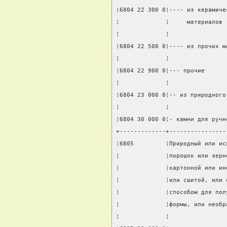
¦6804 22 300 0¦---- из керамиче
¦             ¦     материалов 
¦             ¦                
¦6804 22 500 0¦---- из прочих м
¦             ¦                
¦6804 22 900 0¦--- прочие      
¦             ¦                
¦6804 23 000 0¦-- из природного
¦             ¦                
¦6804 30 000 0¦- камни для ручн
+-------------+----------------
¦6805         ¦Природный или ис
¦             ¦порошок или зерн
¦             ¦картонной или ин
¦             ¦или сшитой, или 
¦             ¦способом для пол
¦             ¦формы, или необр
¦             ¦                