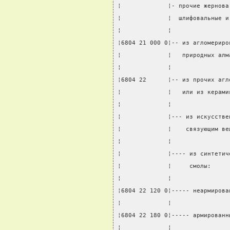
¦             ¦- прочие жернова
¦             ¦  шлифовальные и
¦             ¦                
¦6804 21 000 0¦-- из агломериро
¦             ¦   природных алм
¦             ¦                
¦6804 22      ¦-- из прочих агл
¦             ¦   или из керами
¦             ¦                
¦             ¦--- из искусстве
¦             ¦    связующим ве
¦             ¦                
¦             ¦---- из синтетич
¦             ¦     смолы:     
¦             ¦                
¦6804 22 120 0¦----- неармирова
¦             ¦                
¦6804 22 180 0¦----- армированн
¦             ¦                