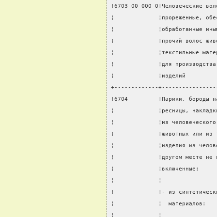
¦6703 00 000 0¦Человеческие вол
¦             ¦прореженные, обе
¦             ¦обработанные ины
¦             ¦прочий волос жив
¦             ¦текстильные мате
¦             ¦для производства
¦             ¦изделий         
+-------------+----------------
¦6704         ¦Парики, бороды н
¦             ¦ресницы, накладк
¦             ¦из человеческого
¦             ¦животных или из 
¦             ¦изделия из челов
¦             ¦другом месте не 
¦             ¦включенные:     
¦             ¦                
¦             ¦- из синтетическ
¦             ¦  материалов:   
¦             ¦                