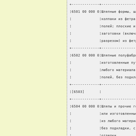
+-------------+----------------
¦6501 00 000 0¦Шляпные формы, ш
¦             ¦колпаки из фетра
¦             ¦полей; плоские и
¦             ¦заготовки (включ
¦             ¦разрезом) из фет
+-------------+----------------
¦6502 00 000 0¦Шляпные полуфабр
¦             ¦изготовленные пу
¦             ¦любого материала
¦             ¦полей, без подкл
+-------------+----------------
¦[6503]       ¦                
+-------------+----------------
¦6504 00 000 0¦Шляпы и прочие г
¦             ¦или изготовленны
¦             ¦из любого матери
¦             ¦без подкладки, с
¦             ¦отделки         