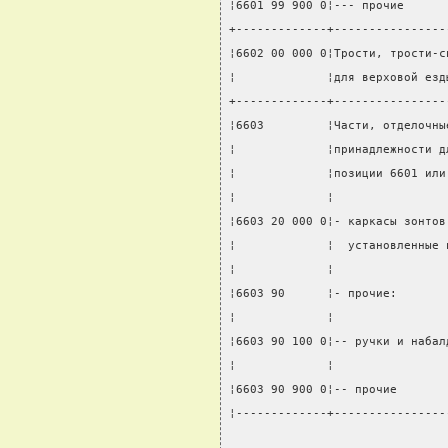
¦6601 99 900 0¦--- прочие      
+-------------+----------------
¦6602 00 000 0¦Трости, трости-с
¦             ¦для верховой езд
+-------------+----------------
¦6603         ¦Части, отделочны
¦             ¦принадлежности д
¦             ¦позиции 6601 или
¦             ¦                
¦6603 20 000 0¦- каркасы зонтов
¦             ¦  установленные 
¦             ¦                
¦6603 90      ¦- прочие:       
¦             ¦                
¦6603 90 100 0¦-- ручки и набал
¦             ¦                
¦6603 90 900 0¦-- прочие       
¦-------------+----------------