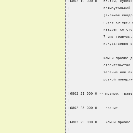
¦6802 10 000 0¦- плитки, кубики
¦             ¦  прямоугольной 
¦             ¦  (включая квадр
¦             ¦  грань которых 
¦             ¦  квадрат со сто
¦             ¦  7 см; гранулы,
¦             ¦  искусственно о
¦             ¦                
¦             ¦- камни прочие д
¦             ¦  строительства 
¦             ¦  тесаные или пи
¦             ¦  ровной поверхн
¦             ¦                
¦6802 21 000 0¦-- мрамор, траве
¦             ¦                
¦6802 23 000 0¦-- гранит       
¦             ¦                
¦6802 29 000 0¦-- камни прочие 
¦             ¦                