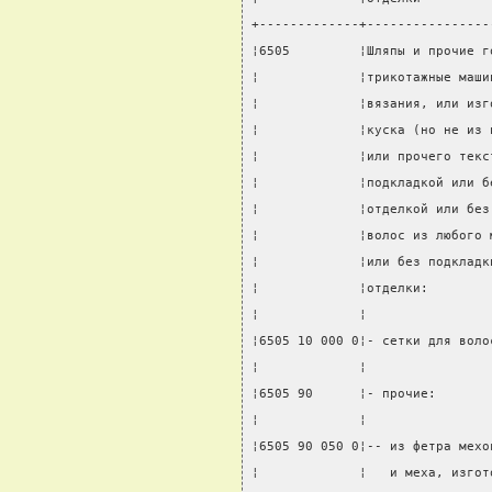
+-------------+----------------
¦6505         ¦Шляпы и прочие г
¦             ¦трикотажные маши
¦             ¦вязания, или изг
¦             ¦куска (но не из 
¦             ¦или прочего текс
¦             ¦подкладкой или б
¦             ¦отделкой или без
¦             ¦волос из любого 
¦             ¦или без подкладк
¦             ¦отделки:        
¦             ¦                
¦6505 10 000 0¦- сетки для воло
¦             ¦                
¦6505 90      ¦- прочие:       
¦             ¦                
¦6505 90 050 0¦-- из фетра мехо
¦             ¦   и меха, изгот