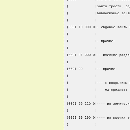
¦             ¦зонты-трости, са
¦             ¦аналогичные зонт
¦             ¦                
¦6601 10 000 0¦- садовые зонты 
¦             ¦                
¦             ¦- прочие:       
¦             ¦                
¦6601 91 000 0¦-- имеющие раздв
¦             ¦                
¦6601 99      ¦-- прочие:      
¦             ¦                
¦             ¦--- с покрытием 
¦             ¦    материалов: 
¦             ¦                
¦6601 99 110 0¦---- из химическ
¦             ¦                
¦6601 99 190 0¦---- из прочих т
¦             ¦                