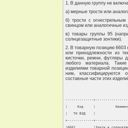
1. В данную группу не включ
а) мерные трости или аналог
б) трости с огнестрельным
свинцом или аналогичные изд
в) товары группы 95 (напр
солнцезащитные зонтики).
2. В товарную позицию 6603 
или принадлежности из тек
кисточки, ремни, футляры 
любого материала. Таки
изделиями товарной позиции
ним, классифицируются 
составные части этих издели
--------------+----------------
¦     Код     ¦          Наимен
¦   ТН ВЭД    ¦                
+-------------+----------------
¦6601         ¦Зонты и солнцеза