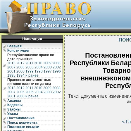
Навигация
ПОИ
Главная
Конституция
Постановлен
Республиканское право по
дате принятия
Республики Белару
2013
2012
2011
2010
2009
2008
2007
2006
2005
2004
2003
2002
Товарно
2001
2000
1999
1998
1997
1996
1995
1994 и ранее
внешнеэконом
Правовые акты местных
органов власти по датам
Респуб
2013
2012
2011
2010
2009
2008
2007
2006
2005
2004
2003
2002
Текст документа с изменени
2001
2000 и ранее
Архивы
и
Кодексы
Законы
Указы
Постановления
< Г
Поиск документа
Полезные ссылки