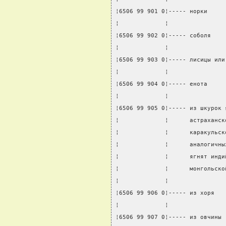
¦6506 99 901 0¦----- норки     
¦             ¦                
¦6506 99 902 0¦----- соболя    
¦             ¦                
¦6506 99 903 0¦----- лисицы или
¦             ¦                
¦6506 99 904 0¦----- енота     
¦             ¦                
¦6506 99 905 0¦----- из шкурок 
¦             ¦      астраханск
¦             ¦      каракульск
¦             ¦      аналогичны
¦             ¦      ягнят инди
¦             ¦      монгольско
¦             ¦                
¦6506 99 906 0¦----- из хоря   
¦             ¦                
¦6506 99 907 0¦----- из овчины 