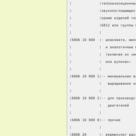
¦             ¦теплоизоляционны
¦             ¦звукопоглощающих
¦             ¦кроме изделий то
¦             ¦6812 или группы 
¦             ¦                
¦6806 10 000  ¦- шлаковата, мин
¦             ¦  и аналогичные 
¦             ¦  (включая их см
¦             ¦  или рулонах:  
¦             ¦                
¦6806 10 000 1¦-- минеральная в
¦             ¦   выращивания о
¦             ¦                
¦6806 10 000 2¦-- для производс
¦             ¦   двигателей   
¦             ¦                
¦6806 10 000 8¦-- прочие       
¦             ¦                
¦6806 20      ¦- вермикулит рас