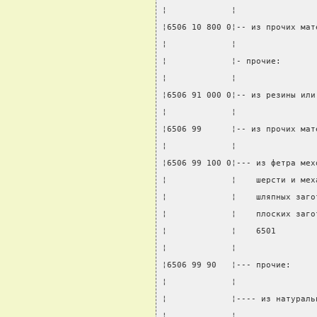
¦             ¦                
¦6506 10 800 0¦-- из прочих мат
¦             ¦                
¦             ¦- прочие:       
¦             ¦                
¦6506 91 000 0¦-- из резины или
¦             ¦                
¦6506 99      ¦-- из прочих мат
¦             ¦                
¦6506 99 100 0¦--- из фетра мех
¦             ¦    шерсти и мех
¦             ¦    шляпных заго
¦             ¦    плоских заго
¦             ¦    6501        
¦             ¦                
¦6506 99 90   ¦--- прочие:     
¦             ¦                
¦             ¦---- из натураль
¦             ¦                