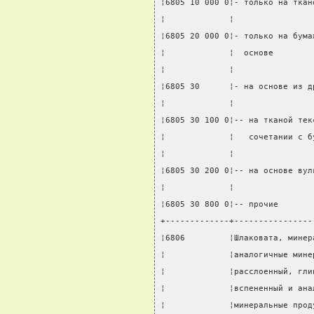
¦6805 10 000 0¦- только на ткан
¦             ¦                
¦6805 20 000 0¦- только на бума
¦             ¦  основе        
¦             ¦                
¦6805 30      ¦- на основе из д
¦             ¦                
¦6805 30 100 0¦-- на тканой тек
¦             ¦   сочетании с б
¦             ¦                
¦6805 30 200 0¦-- на основе вул
¦             ¦                
¦6805 30 800 0¦-- прочие       
+-------------+----------------
¦6806         ¦Шлаковата, минер
¦             ¦аналогичные мине
¦             ¦расслоенный, гли
¦             ¦вспененный и ана
¦             ¦минеральные прод