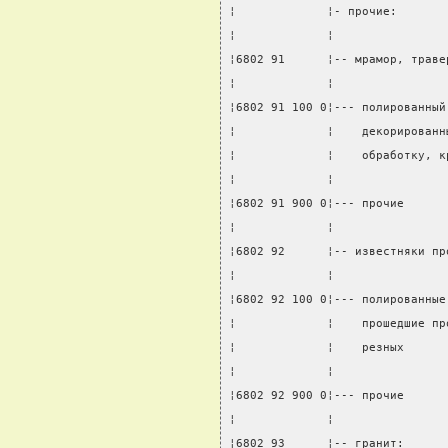
¦             ¦- прочие:       
¦             ¦                
¦6802 91      ¦-- мрамор, траве
¦             ¦                
¦6802 91 100 0¦--- полированный
¦             ¦    декорированн
¦             ¦    обработку, к
¦             ¦                
¦6802 91 900 0¦--- прочие      
¦             ¦                
¦6802 92      ¦-- известняки пр
¦             ¦                
¦6802 92 100 0¦--- полированные
¦             ¦    прошедшие пр
¦             ¦    резных      
¦             ¦                
¦6802 92 900 0¦--- прочие      
¦             ¦                
¦6802 93      ¦-- гранит:      