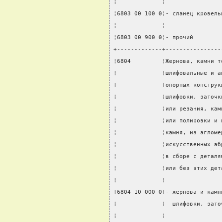
¦             ¦                
¦6803 00 100 0¦- сланец кровель
¦             ¦                
¦6803 00 900 0¦- прочий        
+-------------+----------------
¦6804         ¦Жернова, камни т
¦             ¦шлифовальные и а
¦             ¦опорных конструк
¦             ¦шлифовки, заточк
¦             ¦или резания, кам
¦             ¦или полировки и 
¦             ¦камня, из агломе
¦             ¦искусственных аб
¦             ¦в сборе с деталя
¦             ¦или без этих дет
¦             ¦                
¦6804 10 000 0¦- жернова и камн
¦             ¦  шлифовки, зато
¦             ¦                