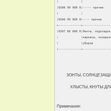
¦             ¦                
¦6506 99 908 0¦----- прочие    
¦             ¦                
¦6506 99 909 0¦---- прочие     
+-------------+----------------
¦6507 00 000 0¦Ленты, подкладки
¦             ¦каркасы, козырьк
¦             ¦уборов          
¦-------------+----------------
ЗОНТЫ, СОЛНЦЕЗАЩИ
ХЛЫСТЫ, КНУТЫ ДЛ
Примечания: