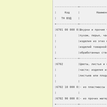
--------------+----------------
¦     Код     ¦          Наимен
¦   ТН ВЭД    ¦                
+-------------+----------------
¦6701 00 000 0¦Шкурки и прочие 
¦             ¦пухом, перья, ча
¦             ¦изделия из этих 
¦             ¦изделий товарной
¦             ¦обработанных ств
+-------------+----------------
¦6702         ¦Цветы, листья и 
¦             ¦части; изделия и
¦             ¦листьев или плод
¦             ¦                
¦6702 10 000 0¦- из пластмассы 
¦             ¦                
¦6702 90 000 0¦- из прочих мате
+-------------+----------------