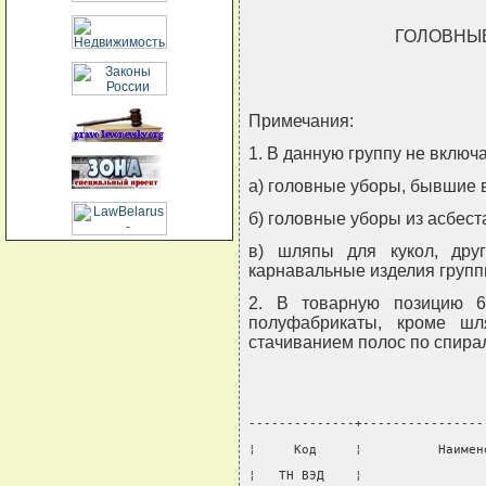
ГОЛОВНЫЕ
Примечания:
1. В данную группу не включ
а) головные уборы, бывшие в
б) головные уборы из асбест
в) шляпы для кукол, дру
карнавальные изделия групп
2. В товарную позицию 
полуфабрикаты, кроме шл
стачиванием полос по спира
--------------+----------------
¦     Код     ¦          Наимен
¦   ТН ВЭД    ¦                