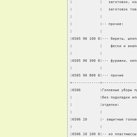
¦             ¦   заготовок, ко
¦             ¦   заготовок тов
¦             ¦                
¦             ¦-- прочие:      
¦             ¦                
¦6505 90 100 0¦--- береты, шляп
¦             ¦    фески и анал
¦             ¦                
¦6505 90 300 0¦--- фуражки, кеп
¦             ¦                
¦6505 90 800 0¦--- прочие      
+-------------+----------------
¦6506         ¦Головные уборы п
¦             ¦без подкладки ил
¦             ¦отделки:        
¦             ¦                
¦6506 10      ¦- защитные голов
¦             ¦                
¦6506 10 100 0¦-- из пластмассы