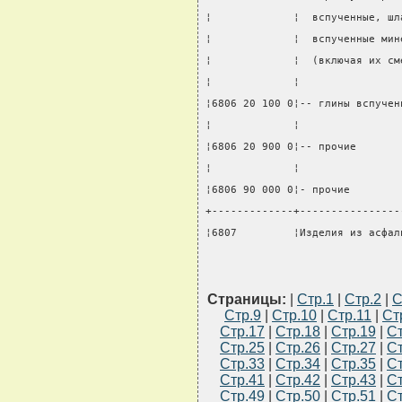
¦             ¦  вспученные, шл
¦             ¦  вспученные мин
¦             ¦  (включая их см
¦             ¦                
¦6806 20 100 0¦-- глины вспучен
¦             ¦                
¦6806 20 900 0¦-- прочие       
¦             ¦                
¦6806 90 000 0¦- прочие        
+-------------+----------------
¦6807         ¦Изделия из асфал
Страницы:
|
Стр.1
|
Стр.2
|
С
Стр.9
|
Стр.10
|
Стр.11
|
Ст
Стр.17
|
Стр.18
|
Стр.19
|
Ст
Стр.25
|
Стр.26
|
Стр.27
|
Ст
Стр.33
|
Стр.34
|
Стр.35
|
Ст
Стр.41
|
Стр.42
|
Стр.43
|
Ст
Стр.49
|
Стр.50
|
Стр.51
|
Ст