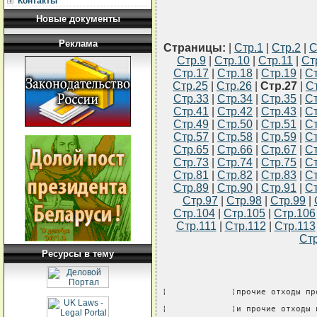
Контакты
Новые документы
Реклама
Страницы:
|
Стр.1
|
Стр.2
|
С
Стр.9
|
Стр.10
|
Стр.11
|
Ст
Стр.17
|
Стр.18
|
Стр.19
|
Ст
Стр.25
|
Стр.26
|
Стр.27
|
С
Стр.33
|
Стр.34
|
Стр.35
|
Ст
Стр.41
|
Стр.42
|
Стр.43
|
Ст
Стр.49
|
Стр.50
|
Стр.51
|
Ст
Стр.57
|
Стр.58
|
Стр.59
|
Ст
Стр.65
|
Стр.66
|
Стр.67
|
Ст
Стр.73
|
Стр.74
|
Стр.75
|
Ст
Стр.81
|
Стр.82
|
Стр.83
|
Ст
Стр.89
|
Стр.90
|
Стр.91
|
Ст
Стр.97
|
Стр.98
|
Стр.99
|
Стр.104
|
Стр.105
|
Стр.106
Стр.111
|
Стр.112
|
Стр.113
Стр
Ресурсы в тему
¦             ¦прочие отходы пр
¦             ¦и прочие отходы 