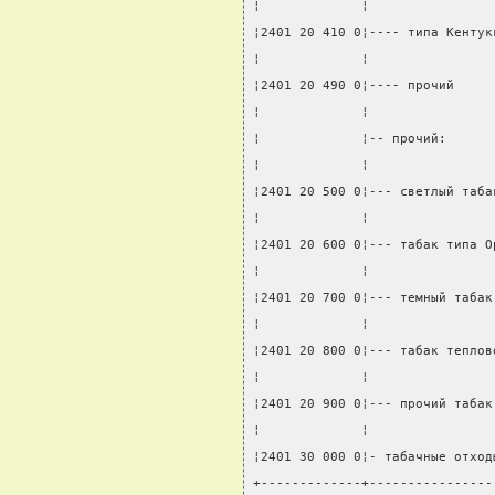
¦             ¦                
¦2401 20 410 0¦---- типа Кентук
¦             ¦                
¦2401 20 490 0¦---- прочий     
¦             ¦                
¦             ¦-- прочий:      
¦             ¦                
¦2401 20 500 0¦--- светлый таба
¦             ¦                
¦2401 20 600 0¦--- табак типа О
¦             ¦                
¦2401 20 700 0¦--- темный табак
¦             ¦                
¦2401 20 800 0¦--- табак теплов
¦             ¦                
¦2401 20 900 0¦--- прочий табак
¦             ¦                
¦2401 30 000 0¦- табачные отход
+-------------+----------------