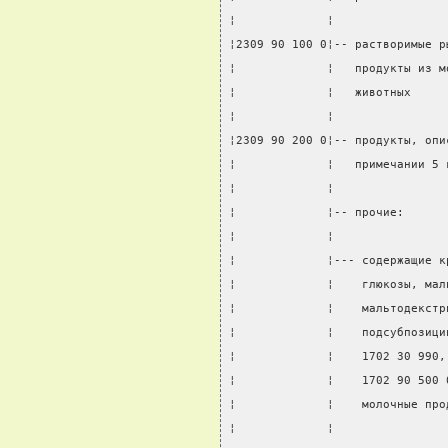
¦             ¦                
¦2309 90 100 0¦-- растворимые р
¦             ¦   продукты из м
¦             ¦   животных     
¦             ¦                
¦2309 90 200 0¦-- продукты, опи
¦             ¦   примечании 5 
¦             ¦                
¦             ¦-- прочие:      
¦             ¦                
¦             ¦--- содержащие к
¦             ¦    глюкозы, мал
¦             ¦    мальтодекстр
¦             ¦    подсубпозици
¦             ¦    1702 30 990,
¦             ¦    1702 90 500 
¦             ¦    молочные про
¦             ¦                