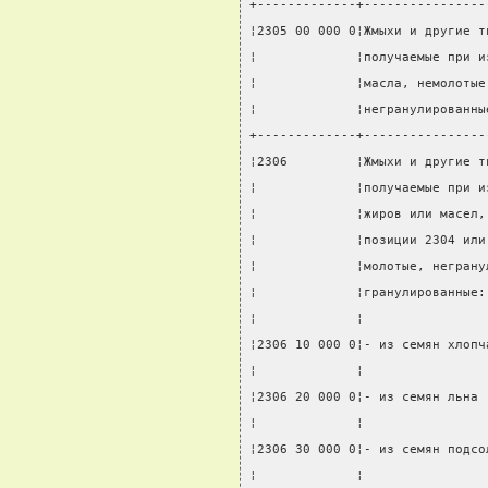
+-------------+----------------
¦2305 00 000 0¦Жмыхи и другие т
¦             ¦получаемые при и
¦             ¦масла, немолотые
¦             ¦негранулированны
+-------------+----------------
¦2306         ¦Жмыхи и другие т
¦             ¦получаемые при и
¦             ¦жиров или масел,
¦             ¦позиции 2304 или
¦             ¦молотые, неграну
¦             ¦гранулированные:
¦             ¦                
¦2306 10 000 0¦- из семян хлопч
¦             ¦                
¦2306 20 000 0¦- из семян льна 
¦             ¦                
¦2306 30 000 0¦- из семян подсо
¦             ¦                