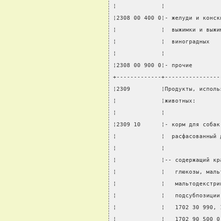
¦             ¦                
¦2308 00 400 0¦- желуди и конск
¦             ¦  выжимки и выжи
¦             ¦  виноградных   
¦             ¦                
¦2308 00 900 0¦- прочие        
+-------------+----------------
¦2309         ¦Продукты, исполь
¦             ¦животных:       
¦             ¦                
¦2309 10      ¦- корм для собак
¦             ¦  расфасованный 
¦             ¦                
¦             ¦-- содержащий кр
¦             ¦   глюкозы, маль
¦             ¦   мальтодекстри
¦             ¦   подсубпозиции
¦             ¦   1702 30 990, 
¦             ¦   1702 90 500 0