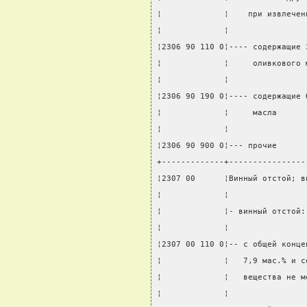
¦             ¦    при извлечен
¦             ¦                
¦2306 90 110 0¦---- содержащие 
¦             ¦     оливкового 
¦             ¦                
¦2306 90 190 0¦---- содержащие 
¦             ¦     масла      
¦             ¦                
¦2306 90 900 0¦--- прочие      
+-------------+----------------
¦2307 00      ¦Винный отстой; в
¦             ¦                
¦             ¦- винный отстой:
¦             ¦                
¦2307 00 110 0¦-- с общей конце
¦             ¦   7,9 мас.% и с
¦             ¦   вещества не м
¦             ¦                