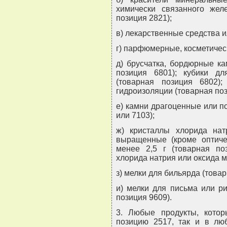
химически связанного жел
позиция 2821);
в) лекарственные средства и
г) парфюмерные, косметическ
д) брусчатка, бордюрные к
позиция 6801); кубики д
(товарная позиция 6802)
гидроизоляции (товарная поз
е) камни драгоценные или п
или 7103);
ж) кристаллы хлорида нат
выращенные (кроме оптиче
менее 2,5 г (товарная по
хлорида натрия или оксида м
з) мелки для бильярда (товар
и) мелки для письма или р
позиция 9609).
3. Любые продукты, котор
позицию 2517, так и в лю