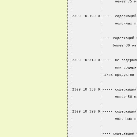
¦             ¦      менее 75 м
¦             ¦                
¦2309 10 190 0¦----- содержащий
¦             ¦      молочных п
¦             ¦                
¦             ¦---- содержащий 
¦             ¦     более 30 ма
¦             ¦                
¦2309 10 310 0¦----- не содержа
¦             ¦      или содерж
¦             ¦таких продуктов 
¦             ¦                
¦2309 10 330 0¦----- содержащий
¦             ¦      менее 50 м
¦             ¦                
¦2309 10 390 0¦----- содержащий
¦             ¦      молочных п
¦             ¦                
¦             ¦---- содержащий 