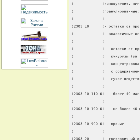
¦             ¦винокурения, нег
¦             ¦гранулированные:
¦             ¦                
¦2303 10      ¦- остатки от про
¦             ¦  аналогичные ос
¦             ¦                
¦             ¦-- остатки от пр
¦             ¦   кукурузы (за 
¦             ¦   концентрирова
¦             ¦   с содержанием
¦             ¦   сухое веществ
¦             ¦                
¦2303 10 110 0¦--- более 40 мас
¦             ¦                
¦2303 10 190 0¦--- не более 40 
¦             ¦                
¦2303 10 900 0¦-- прочие       
¦             ¦                
¦2303 20      ¦- свекловичный ж