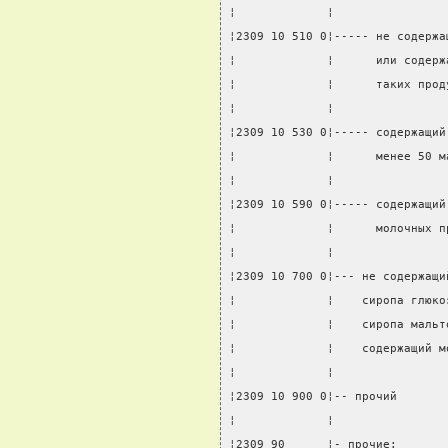
¦             ¦                
¦2309 10 510 0¦----- не содержа
¦             ¦      или содерж
¦             ¦      таких прод
¦             ¦                
¦2309 10 530 0¦----- содержащий
¦             ¦      менее 50 м
¦             ¦                
¦2309 10 590 0¦----- содержащий
¦             ¦      молочных п
¦             ¦                
¦2309 10 700 0¦--- не содержащи
¦             ¦    сиропа глюко
¦             ¦    сиропа мальт
¦             ¦    содержащий м
¦             ¦                
¦2309 10 900 0¦-- прочий       
¦             ¦                
¦2309 90      ¦- прочие:       