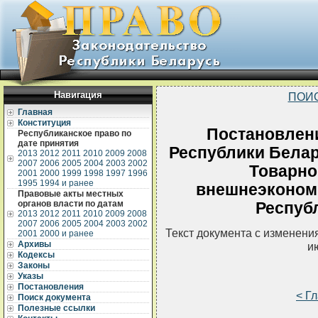
Навигация
ПОИ
Главная
Конституция
Постановлен
Республиканское право по
дате принятия
Республики Белару
2013
2012
2011
2010
2009
2008
2007
2006
2005
2004
2003
2002
Товарно
2001
2000
1999
1998
1997
1996
1995
1994 и ранее
внешнеэконом
Правовые акты местных
органов власти по датам
Респуб
2013
2012
2011
2010
2009
2008
2007
2006
2005
2004
2003
2002
Текст документа с изменени
2001
2000 и ранее
Архивы
и
Кодексы
Законы
Указы
Постановления
< Г
Поиск документа
Полезные ссылки