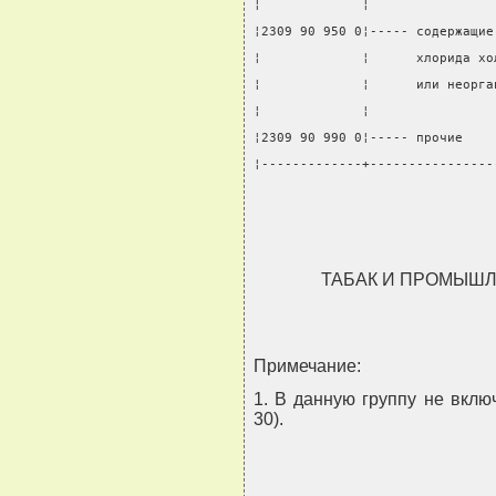
¦             ¦                
¦2309 90 950 0¦----- содержащие
¦             ¦      хлорида хо
¦             ¦      или неорга
¦             ¦                
¦2309 90 990 0¦----- прочие    
¦-------------+----------------
ТАБАК И ПРОМЫШ
Примечание:
1. В данную группу не вклю
30).