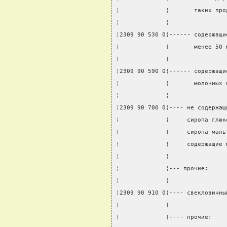
¦             ¦       таких про
¦             ¦                
¦2309 90 530 0¦------ содержащи
¦             ¦       менее 50 
¦             ¦                
¦2309 90 590 0¦------ содержащи
¦             ¦       молочных 
¦             ¦                
¦2309 90 700 0¦---- не содержащ
¦             ¦     сиропа глюк
¦             ¦     сиропа маль
¦             ¦     содержащие 
¦             ¦                
¦             ¦--- прочие:     
¦             ¦                
¦2309 90 910 0¦---- свекловичны
¦             ¦                
¦             ¦---- прочие:    