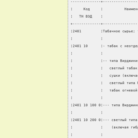
--------------+----------------
¦     Код     ¦          Наимен
¦   ТН ВЭД    ¦                
+-------------+----------------
¦2401         ¦Табачное сырье; 
¦             ¦                
¦2401 10      ¦- табак с неотде
¦             ¦                
¦             ¦-- типа Вирджини
¦             ¦   светлый табак
¦             ¦   сушки (включа
¦             ¦   светлый типа 
¦             ¦   табак огневой
¦             ¦                
¦2401 10 100 0¦--- типа Вирджин
¦             ¦                
¦2401 10 200 0¦--- светлый типа
¦             ¦    (включая гиб
¦             ¦                