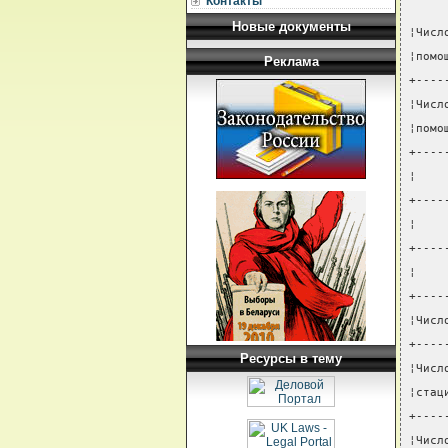
Контакты
Новые документы
¦Числ
¦помо
Реклама
+----
¦Числ
¦помо
+----
¦    
+----
¦    
+----
¦    
+----
¦Числ
+----
Ресурсы в тему
¦Числ
¦стац
+----
¦Числ