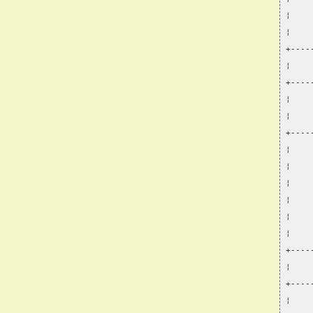
¦    
¦    
+----
¦    
+----
¦    
¦    
+----
¦    
¦    
¦    
¦    
¦    
¦    
+----
¦    
+----
¦    