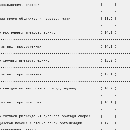
воохранения, человек                              ¦      ¦      
--------------------------------------------------+------+------
нее время обслуживания вызова, минут              ¦ 13.0 ¦      
--------------------------------------------------+------+------
о экстренных выездов, единиц                      ¦ 14.0 ¦      
--------------------------------------------------+------+------
 из них: просроченных                             ¦ 14.1 ¦      
--------------------------------------------------+------+------
о срочных выездов, единиц                         ¦ 15.0 ¦      
--------------------------------------------------+------+------
 из них: просроченных                             ¦ 15.1 ¦      
--------------------------------------------------+------+------
о выездов по неотложной помощи, единиц            ¦ 16.0 ¦      
--------------------------------------------------+------+------
 из них: просроченных                             ¦ 16.1 ¦      
--------------------------------------------------+------+------
о случаев расхождения диагноза бригады скорой     ¦      ¦      
цинской помощи и стационарной организации         ¦ 17.0 ¦      