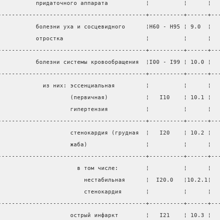
           придаточного аппарата           ¦          ¦      ¦  
-------------------------------------------+----------+------+--
           болезни уха и сосцевидного      ¦H60 - H95 ¦ 9.0  ¦  
           отростка                        ¦          ¦      ¦  
-------------------------------------------+----------+------+--
           болезни системы кровообращения  ¦I00 - I99 ¦ 10.0 ¦  
-------------------------------------------+----------+------+--
             из них: эссенциальная         ¦          ¦      ¦  
                     (первичная)           ¦   I10    ¦ 10.1 ¦  
                     гипертензия           ¦          ¦      ¦  
-------------------------------------------+----------+------+--
                     стенокардия (грудная  ¦   I20    ¦ 10.2 ¦  
                     жаба)                 ¦          ¦      ¦  
-------------------------------------------+----------+------+--
                       в том числе:        ¦          ¦      ¦  
                         нестабильная      ¦  I20.0   ¦10.2.1¦  
                         стенокардия       ¦          ¦      ¦  
-------------------------------------------+----------+------+--
                     острый инфаркт        ¦   I21    ¦ 10.3 ¦  