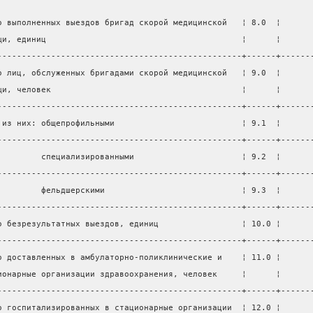
о выполненных выездов бригад скорой медицинской   ¦ 8.0  ¦      
щи, единиц                                        ¦      ¦      
--------------------------------------------------+------+------
о лиц, обслуженных бригадами скорой медицинской   ¦ 9.0  ¦      
щи, человек                                       ¦      ¦      
--------------------------------------------------+------+------
 из них: общепрофильными                          ¦ 9.1  ¦      
--------------------------------------------------+------+------
         специализированными                      ¦ 9.2  ¦      
--------------------------------------------------+------+------
         фельдшерскими                            ¦ 9.3  ¦      
--------------------------------------------------+------+------
о безрезультатных выездов, единиц                 ¦ 10.0 ¦      
--------------------------------------------------+------+------
о доставленных в амбулаторно-поликлинические и    ¦ 11.0 ¦      
ионарные организации здравоохранения, человек     ¦      ¦      
--------------------------------------------------+------+------
о госпитализированных в стационарные организации  ¦ 12.0 ¦      