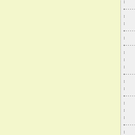
¦    
+----
¦    
¦    
+----
¦    
+----
¦    
¦    
¦    
+----
¦    
¦    
+----
¦    
¦    
¦    
+----
¦    