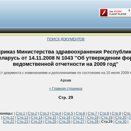
ПОИСК ДОКУМЕНТОВ
риказ Министерства здравоохранения Республи
еларусь от 14.11.2008 N 1043 "Об утверждении ф
ведомственной отчетности на 2009 год"
ст документа с изменениями и дополнениями по состоянию на 10 июля 2009 
Архив
< Главная страница
Стр. 29
раницы:
|
Стр.1
|
Стр.2
|
Стр.3
|
Стр.4
|
Стр.5
|
Стр.6
|
Стр.7
|
Стр.8
|
Стр.9
|
Стр
1
|
Стр.12
|
Стр.13
|
Стр.14
|
Стр.15
|
Стр.16
|
Стр.17
|
Стр.18
|
Стр.19
|
Стр.20
|
С
Стр.22
|
Стр.23
|
Стр.24
|
Стр.25
|
Стр.26
|
Стр.27
|
Стр.28
|
Стр.29
|
Стр.30
|