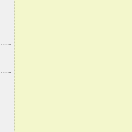
     ¦
-----+
     ¦
     ¦
-----+
     ¦
-----+
     ¦
     ¦
     ¦
-----+
     ¦
     ¦
-----+
     ¦
     ¦
     ¦
-----+
     ¦