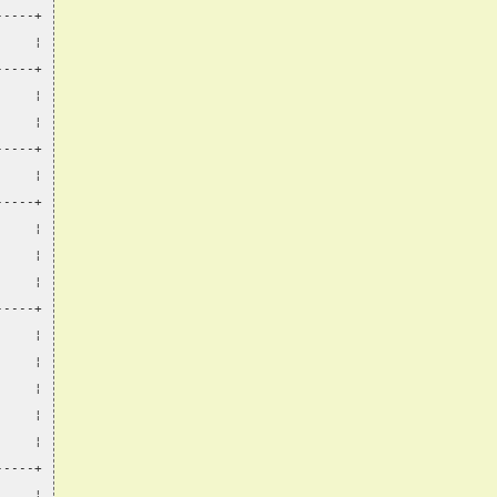
-----+
     ¦
-----+
     ¦
     ¦
-----+
     ¦
-----+
     ¦
     ¦
     ¦
-----+
     ¦
     ¦
     ¦
     ¦
     ¦
-----+
     ¦