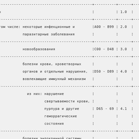
-------------------------------------------+----------+------+--
о                                          ¦          ¦ 1.0  ¦  
-------------------------------------------+----------+------+--
том числе: некоторые инфекционные и        ¦A00 - B99 ¦ 2.0  ¦  
           паразитарные заболевания        ¦          ¦      ¦  
-------------------------------------------+----------+------+--
           новообразования                 ¦C00 - D48 ¦ 3.0  ¦  
-------------------------------------------+----------+------+--
           болезни крови, кроветворных     ¦          ¦      ¦  
           органов и отдельные нарушения,  ¦D50 - D89 ¦ 4.0  ¦  
           вовлекающие иммунный механизм   ¦          ¦      ¦  
-------------------------------------------+----------+------+--
             из них: нарушение             ¦          ¦      ¦  
                     свертываемости крови, ¦          ¦      ¦  
                     пурпура и другие      ¦ D65 - 69 ¦ 4.1  ¦  
                     геморрагические       ¦          ¦      ¦  
                     состояния             ¦          ¦      ¦  
-------------------------------------------+----------+------+--
           болезни эндокринной системы,    ¦          ¦      ¦  