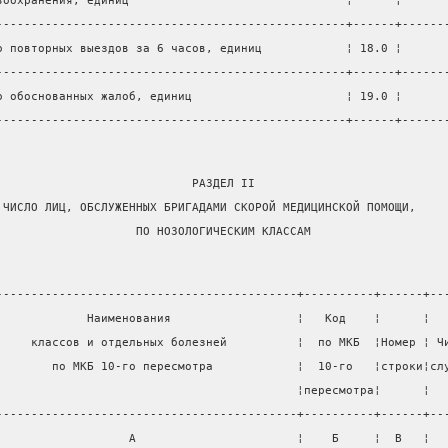
воохранения, единиц                               ¦      ¦      
--------------------------------------------------+------+------
о повторных выездов за 6 часов, единиц            ¦ 18.0 ¦      
--------------------------------------------------+------+------
о обоснованных жалоб, единиц                      ¦ 19.0 ¦      
--------------------------------------------------+------+------
                            РАЗДЕЛ II
 ЧИСЛО ЛИЦ, ОБСЛУЖЕННЫХ БРИГАДАМИ СКОРОЙ МЕДИЦИНСКОЙ ПОМОЩИ,
                    ПО НОЗОЛОГИЧЕСКИМ КЛАССАМ
-------------------------------------------+----------+------+--
             Наименования                  ¦   Код    ¦      ¦  
     классов и отдельных болезней          ¦  по МКБ  ¦Номер ¦ Ч
        по МКБ 10-го пересмотра            ¦  10-го   ¦строки¦сл
                                           ¦пересмотра¦      ¦  
-------------------------------------------+----------+------+--
                   А                       ¦    Б     ¦  В   ¦  