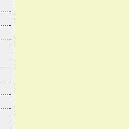
     ¦
-----+
     ¦
-----+
     ¦
-----+
     ¦
-----+
     ¦
-----+
     ¦
-----+
     ¦
-----+
     ¦
-----+
     ¦
     ¦