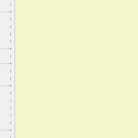
     ¦
-----+
     ¦
     ¦
     ¦
     ¦
-----+
     ¦
-----+
     ¦
     ¦
-----+
     ¦
     ¦
     ¦
     ¦
     ¦
-----+
     ¦