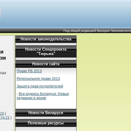
Под общей редакцией Валерия Левоневского
Новости законодательства
Новости Спецпроекта
ки
"Тюрьма"
орм
Новости сайта
Право РБ 2013
года
Региональное право 2013
Защита прав потребителей
-
Все кодексы Беларуси. Новые
редакции и архив
Новости Беларуси
.10
|
тр.21
|
Полезные ресурсы