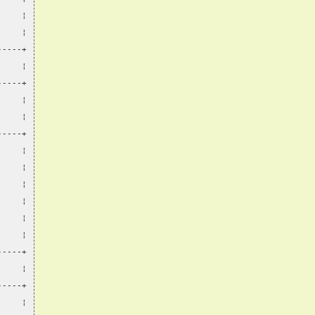
     ¦
     ¦
-----+
     ¦
-----+
     ¦
     ¦
-----+
     ¦
     ¦
     ¦
     ¦
     ¦
     ¦
-----+
     ¦
-----+
     ¦