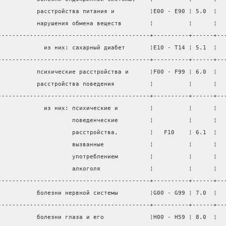
           расстройства питания и          ¦E00 - E90 ¦ 5.0  ¦  
           нарушения обмена веществ        ¦          ¦      ¦  
-------------------------------------------+----------+------+--
             из них: сахарный диабет       ¦E10 - T14 ¦ 5.1  ¦  
-------------------------------------------+----------+------+--
           психические расстройства и      ¦F00 - F99 ¦ 6.0  ¦  
           расстройства поведения          ¦          ¦      ¦  
-------------------------------------------+----------+------+--
             из них: психические и         ¦          ¦      ¦  
                     поведенческие         ¦          ¦      ¦  
                     расстройства,         ¦   F10    ¦ 6.1  ¦  
                     вызванные             ¦          ¦      ¦  
                     употреблением         ¦          ¦      ¦  
                     алкоголя              ¦          ¦      ¦  
-------------------------------------------+----------+------+--
           болезни нервной системы         ¦G00 - G99 ¦ 7.0  ¦  
-------------------------------------------+----------+------+--
           болезни глаза и его             ¦H00 - H59 ¦ 8.0  ¦  