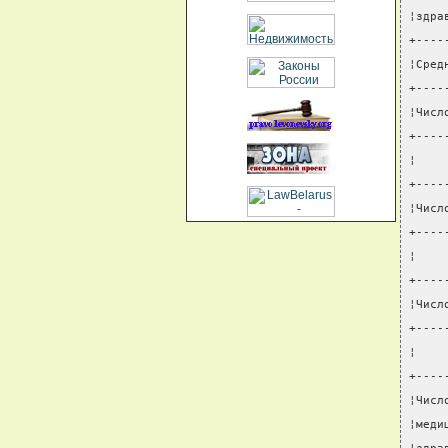
¦здра
+----
¦Сред
+----
¦Числ
+----
¦    
+----
¦Числ
+----
¦    
+----
¦Числ
+----
¦    
+----
¦Числ
¦меди