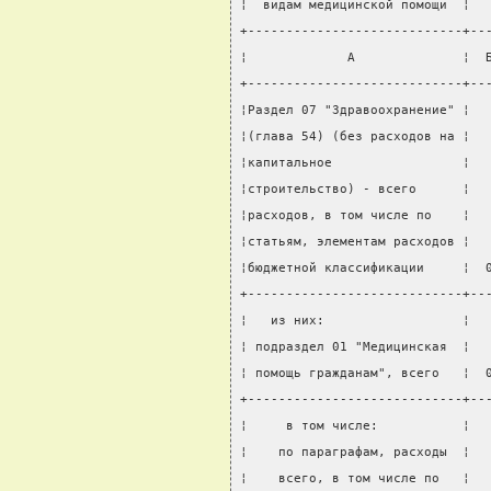
¦  видам медицинской помощи  ¦  
+----------------------------+--
¦             А              ¦  
+----------------------------+--
¦Раздел 07 "Здравоохранение" ¦  
¦(глава 54) (без расходов на ¦  
¦капитальное                 ¦  
¦строительство) - всего      ¦  
¦расходов, в том числе по    ¦  
¦статьям, элементам расходов ¦  
¦бюджетной классификации     ¦  
+----------------------------+--
¦   из них:                  ¦  
¦ подраздел 01 "Медицинская  ¦  
¦ помощь гражданам", всего   ¦  
+----------------------------+--
¦     в том числе:           ¦  
¦    по параграфам, расходы  ¦  
¦    всего, в том числе по   ¦  