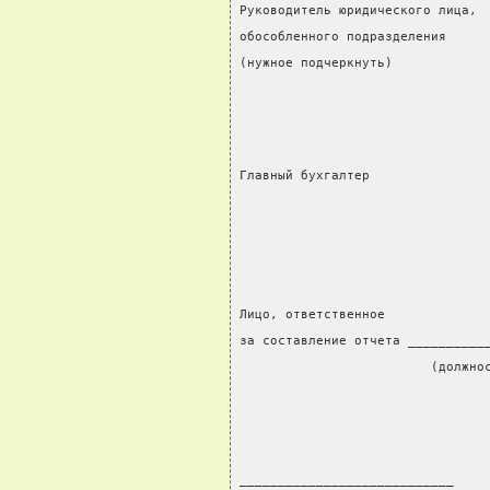
Руководитель юридического лица,
обособленного подразделения     
(нужное подчеркнуть)            
Главный бухгалтер               
                                
Лицо, ответственное
за составление отчета __________
                         (должно
____________________________    