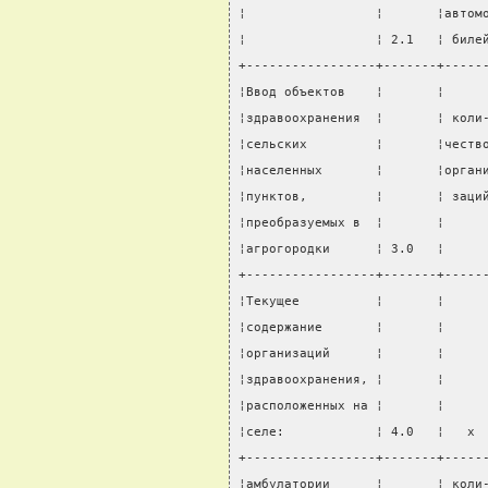
¦                 ¦       ¦автом
¦                 ¦ 2.1   ¦ биле
+-----------------+-------+-----
¦Ввод объектов    ¦       ¦     
¦здравоохранения  ¦       ¦ коли
¦сельских         ¦       ¦честв
¦населенных       ¦       ¦орган
¦пунктов,         ¦       ¦ заци
¦преобразуемых в  ¦       ¦     
¦агрогородки      ¦ 3.0   ¦     
+-----------------+-------+-----
¦Текущее          ¦       ¦     
¦содержание       ¦       ¦     
¦организаций      ¦       ¦     
¦здравоохранения, ¦       ¦     
¦расположенных на ¦       ¦     
¦селе:            ¦ 4.0   ¦   x 
+-----------------+-------+-----
¦амбулатории      ¦       ¦ коли