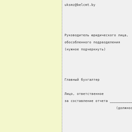
uksmz@belcmt.by
Руководитель юридического лица,
обособленного подразделения     
(нужное подчеркнуть)            
Главный бухгалтер               
                                
Лицо, ответственное
за составление отчета __________
                         (должно