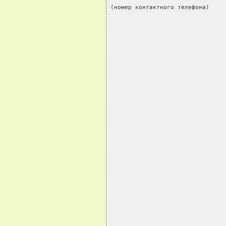
(номер контактного телефона)    
                                
                                
                                
                                
                                
                                
                                
                                
                                