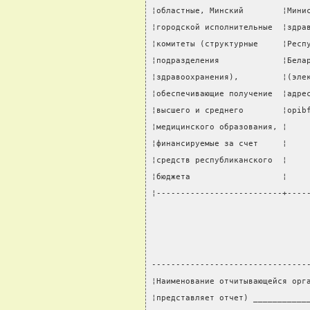
¦областные, Минский        ¦Мини
¦городской исполнительные  ¦здра
¦комитеты (структурные     ¦Респ
¦подразделения             ¦Бела
¦здравоохранения),         ¦(эле
¦обеспечивающие получение  ¦адре
¦высшего и среднего        ¦opib
¦медицинского образования, ¦    
¦финансируемые за счет     ¦    
¦средств республиканского  ¦    
¦бюджета                   ¦    
¦--------------------------+----
--------------------------------
¦Наименование отчитывающейся орг
¦представляет отчет) ___________