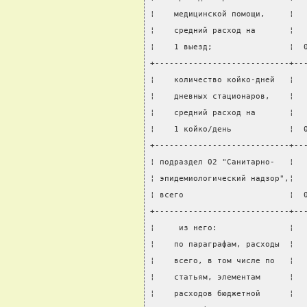
¦    медицинской помощи,     ¦  
¦    средний расход на       ¦  
¦    1 выезд;                ¦  
+----------------------------+--
¦    количество койко-дней   ¦  
¦    дневных стационаров,    ¦  
¦    средний расход на       ¦  
¦    1 койко/день            ¦  
+----------------------------+--
¦ подраздел 02 "Санитарно-   ¦  
¦ эпидемиологический надзор",¦  
¦ всего                      ¦  
+----------------------------+--
¦     из него:               ¦  
¦    по параграфам, расходы  ¦  
¦    всего, в том числе по   ¦  
¦    статьям, элементам      ¦  
¦    расходов бюджетной      ¦  