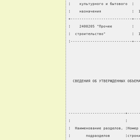
¦    культурного и бытового  ¦  
¦    назначения              ¦  
+----------------------------+--
¦    2400205 "Прочее         ¦  
¦  строительство"            ¦  
¦----------------------------+--
                                
  СВЕДЕНИЯ ОБ УТВЕРЖДЕННЫХ ОБЪЕМ
--------------------------+-----
¦                         ¦     
¦  Наименование разделов, ¦Номер
¦       подразделов       ¦строк