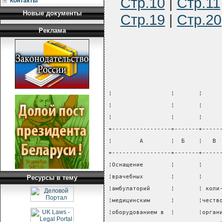
Стр.10
|
Стр.11
Контакты
Новые документы
Стр.19
|
Стр.20
Реклама
¦                 ¦       ¦     
¦                 ¦       ¦     
¦                 ¦       ¦     
+-----------------+-------+-----
¦        А        ¦  Б    ¦   В 
+-----------------+-------+-----
¦Оснащение        ¦       ¦     
¦врачебных        ¦       ¦     
Ресурсы в тему
¦амбулаторий      ¦       ¦ коли
¦медицинским      ¦       ¦честв
¦оборудованием в  ¦       ¦орган