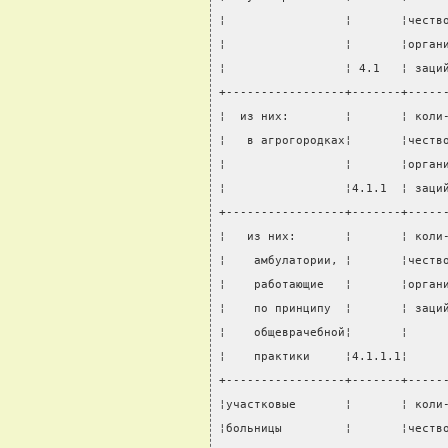
¦                 ¦       ¦честв
¦                 ¦       ¦орган
¦                 ¦ 4.1   ¦ заци
+-----------------+-------+-----
¦  из них:        ¦       ¦ коли
¦   в агрогородках¦       ¦честв
¦                 ¦       ¦орган
¦                 ¦4.1.1  ¦ заци
+-----------------+-------+-----
¦   из них:       ¦       ¦ коли
¦    амбулатории, ¦       ¦честв
¦    работающие   ¦       ¦орган
¦    по принципу  ¦       ¦ заци
¦    общеврачебной¦       ¦     
¦    практики     ¦4.1.1.1¦     
+-----------------+-------+-----
¦участковые       ¦       ¦ коли
¦больницы         ¦       ¦честв