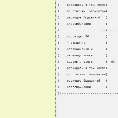
¦    расходов, в том числе¦     
¦    по статьям, элементам¦     
¦    расходов бюджетной   ¦     
¦    классификации        ¦     
+-------------------------+-----
¦    подраздел 06         ¦     
¦    "Повышение           ¦     
¦    квалификации и       ¦     
¦    переподготовка       ¦     
¦    кадров", всего       ¦  03 
¦    расходов, в том числе¦     
¦    по статьям, элементам¦     
¦    расходов бюджетной   ¦     
¦    классификации        ¦     
¦-------------------------+-----