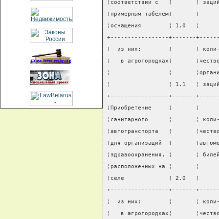
¦соответствии с   ¦       ¦ заци
¦примерным табелем¦       ¦     
¦оснащения        ¦ 1.0   ¦     
+-----------------+-------+-----
¦  из них:        ¦       ¦ коли
¦   в агрогородках¦       ¦честв
¦                 ¦       ¦орган
¦                 ¦ 1.1   ¦ заци
+-----------------+-------+-----
¦Приобретение     ¦       ¦     
¦санитарного      ¦       ¦ коли
¦автотранспорта   ¦       ¦честв
¦для организаций  ¦       ¦автом
¦здравоохранения, ¦       ¦ биле
¦расположенных на ¦       ¦     
¦селе             ¦ 2.0   ¦     
+-----------------+-------+-----
¦  из них:        ¦       ¦ коли
¦   в агрогородках¦       ¦честв