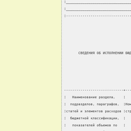
¦_______________________________
¦_______________________________
¦-------------------------------
                                
       СВЕДЕНИЯ ОБ ИСПОЛНЕНИИ БЮ
                                
-----------------------------+--
¦   Наименование раздела,    ¦  
¦  подразделов, параграфов,  ¦Но
¦статей и элементов расходов ¦ст
¦  бюджетной классификации,  ¦  
¦   показателей объемов по   ¦  