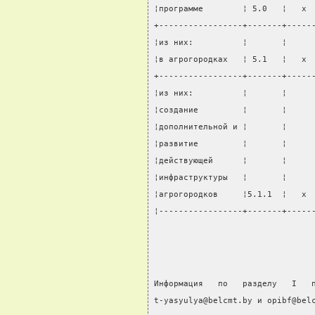
¦программе        ¦ 5.0   ¦   x 
+-----------------+-------+-----
¦из них:          ¦       ¦     
¦в агрогородках   ¦ 5.1   ¦   x 
+-----------------+-------+-----
¦из них:          ¦       ¦     
¦создание         ¦       ¦     
¦дополнительной и ¦       ¦     
¦развитие         ¦       ¦     
¦действующей      ¦       ¦     
¦инфраструктуры   ¦       ¦     
¦агрогородков     ¦5.1.1  ¦   x 
¦-----------------+-------+-----
Информация   по   разделу   I   
t-yasyulya@belcmt.by и opibf@bel