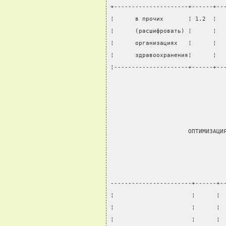
+---------------------+------+--
¦      в прочих       ¦ 1.2  ¦  
¦      (расшифровать) ¦      ¦  
¦      организациях   ¦      ¦  
¦      здравоохранения¦      ¦  
¦---------------------+------+--
                                
                      ОПТИМИЗАЦИ
-----------------------+------+-
¦                      ¦      ¦ 
¦                      ¦      ¦ 
¦                      ¦      ¦ 