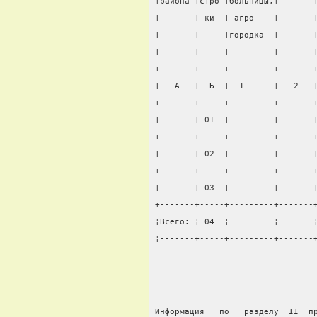
¦района ¦стро-¦больницы,¦       
¦       ¦ ки  ¦ агро-   ¦       
¦       ¦     ¦городка  ¦       
¦       ¦     ¦         ¦       
+-------+-----+---------+-------
¦   А   ¦  Б  ¦  1      ¦   2   
+-------+-----+---------+-------
¦       ¦ 01  ¦         ¦       
+-------+-----+---------+-------
¦       ¦ 02  ¦         ¦       
+-------+-----+---------+-------
¦       ¦ 03  ¦         ¦       
+-------+-----+---------+-------
¦Всего: ¦ 04  ¦         ¦       
¦-------+-----+---------+-------
Информация   по   разделу  II  п