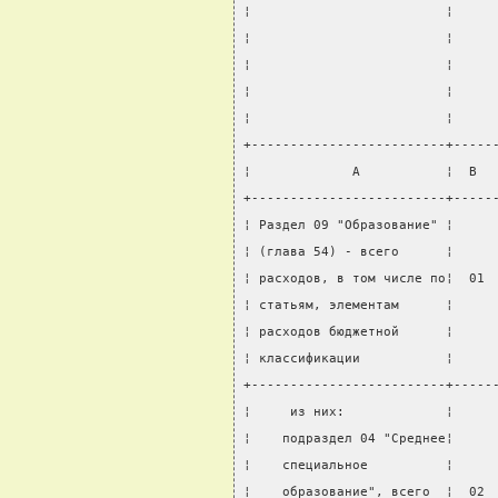
¦                         ¦     
¦                         ¦     
¦                         ¦     
¦                         ¦     
¦                         ¦     
+-------------------------+-----
¦             А           ¦  В  
+-------------------------+-----
¦ Раздел 09 "Образование" ¦     
¦ (глава 54) - всего      ¦     
¦ расходов, в том числе по¦  01 
¦ статьям, элементам      ¦     
¦ расходов бюджетной      ¦     
¦ классификации           ¦     
+-------------------------+-----
¦     из них:             ¦     
¦    подраздел 04 "Среднее¦     
¦    специальное          ¦     
¦    образование", всего  ¦  02 