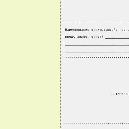
--------------------------------
¦Наименование отчитывающейся орг
¦представляет отчет) ___________
¦_______________________________
¦_______________________________
¦-------------------------------
                                
                        ОПТИМИЗА
----------------------+------+--