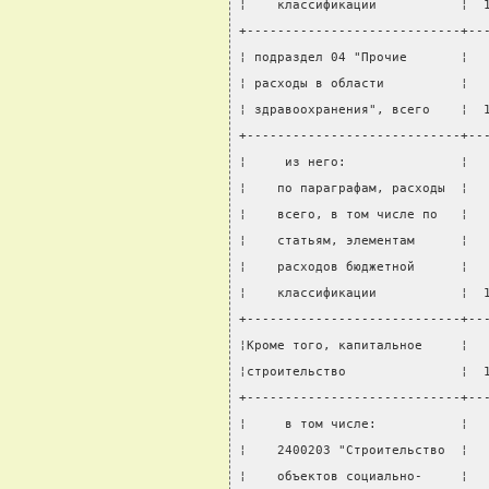
¦    классификации           ¦  
+----------------------------+--
¦ подраздел 04 "Прочие       ¦  
¦ расходы в области          ¦  
¦ здравоохранения", всего    ¦  
+----------------------------+--
¦     из него:               ¦  
¦    по параграфам, расходы  ¦  
¦    всего, в том числе по   ¦  
¦    статьям, элементам      ¦  
¦    расходов бюджетной      ¦  
¦    классификации           ¦  
+----------------------------+--
¦Кроме того, капитальное     ¦  
¦строительство               ¦  
+----------------------------+--
¦     в том числе:           ¦  
¦    2400203 "Строительство  ¦  
¦    объектов социально-     ¦  