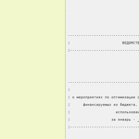
                                
--------------------------------
¦                        ВЕДОМСТ
¦-------------------------------
--------------------------------
¦                               
¦ о мероприятиях по оптимизации 
¦      финансируемых из бюджета,
¦                     использова
¦                   за январь - 
¦-------------------------------