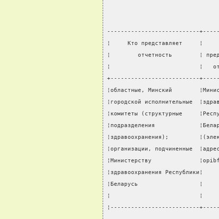
---------------------------+----
¦     Кто представляет     ¦    
¦        отчетность        ¦ пре
¦                          ¦   о
+--------------------------+----
¦областные, Минский        ¦Мини
¦городской исполнительные  ¦здра
¦комитеты (структурные     ¦Респ
¦подразделения             ¦Бела
¦здравоохранения);         ¦(эле
¦организации, подчиненные  ¦адре
¦Министерству              ¦opib
¦здравоохранения Республики¦    
¦Беларусь                  ¦    
¦                          ¦    
¦--------------------------+----