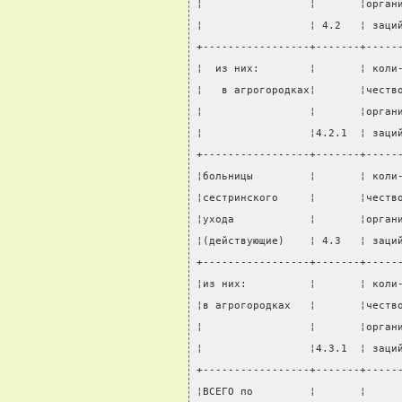
¦                 ¦       ¦орган
¦                 ¦ 4.2   ¦ заци
+-----------------+-------+-----
¦  из них:        ¦       ¦ коли
¦   в агрогородках¦       ¦честв
¦                 ¦       ¦орган
¦                 ¦4.2.1  ¦ заци
+-----------------+-------+-----
¦больницы         ¦       ¦ коли
¦сестринского     ¦       ¦честв
¦ухода            ¦       ¦орган
¦(действующие)    ¦ 4.3   ¦ заци
+-----------------+-------+-----
¦из них:          ¦       ¦ коли
¦в агрогородках   ¦       ¦честв
¦                 ¦       ¦орган
¦                 ¦4.3.1  ¦ заци
+-----------------+-------+-----
¦ВСЕГО по         ¦       ¦     