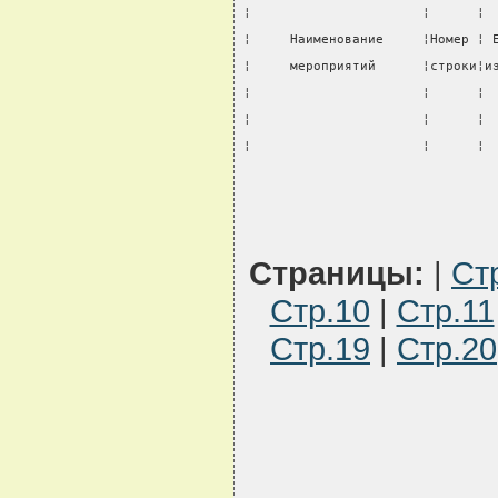
¦                      ¦      ¦ 
¦     Наименование     ¦Номер ¦ 
¦     мероприятий      ¦строки¦и
¦                      ¦      ¦ 
¦                      ¦      ¦ 
¦                      ¦      ¦ 
Страницы:
|
Ст
Стр.10
|
Стр.11
Стр.19
|
Стр.20