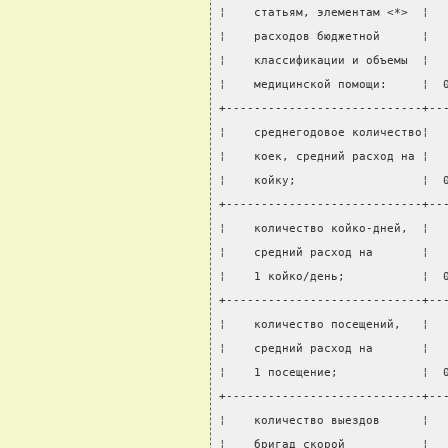
¦    статьям, элементам <*>  ¦  
¦    расходов бюджетной      ¦  
¦    классификации и объемы  ¦  
¦    медицинской помощи:     ¦  
+----------------------------+--
¦    среднегодовое количество¦  
¦    коек, средний расход на ¦  
¦    койку;                  ¦  
+----------------------------+--
¦    количество койко-дней,  ¦  
¦    средний расход на       ¦  
¦    1 койко/день;           ¦  
+----------------------------+--
¦    количество посещений,   ¦  
¦    средний расход на       ¦  
¦    1 посещение;            ¦  
+----------------------------+--
¦    количество выездов      ¦  
¦    бригад скорой           ¦  