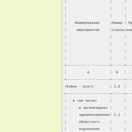
¦                     ¦      ¦  
¦                     ¦      ¦  
¦                     ¦      ¦  
¦    Наименование     ¦Номер ¦ Е
¦     мероприятий     ¦строки¦из
¦                     ¦      ¦  
¦                     ¦      ¦  
¦                     ¦      ¦  
¦                     ¦      ¦  
+---------------------+------+--
¦          А          ¦  Б   ¦  
+---------------------+------+--
¦Койки - всего        ¦ 1.0  ¦  
+---------------------+------+--
¦   в том числе:      ¦      ¦  
¦      в организациях ¦      ¦  
¦      здравоохранения¦ 1.1  ¦  
¦      областного     ¦      ¦  
¦      подчинения     ¦      ¦  