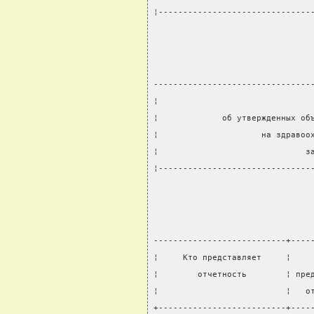
¦-------------------------------
--------------------------------
¦                               
¦             об утвержденных об
¦                     на здравоо
¦                              з
¦-------------------------------
---------------------------+----
¦     Кто представляет     ¦    
¦        отчетность        ¦ пре
¦                          ¦   о
+--------------------------+----