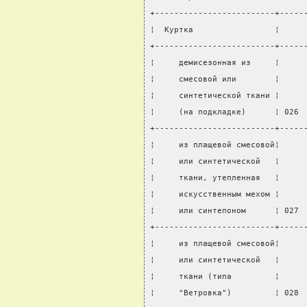
+-------------------------+-----
¦  Куртка                 ¦     
+-------------------------+-----
¦     демисезонная из     ¦     
¦     смесовой или        ¦     
¦     синтетической ткани ¦     
¦     (на подкладке)      ¦ 026 
+-------------------------+-----
¦     из плащевой смесовой¦     
¦     или синтетической   ¦     
¦     ткани, утепленная   ¦     
¦     искусственным мехом ¦     
¦     или синтепоном      ¦ 027 
+-------------------------+-----
¦     из плащевой смесовой¦     
¦     или синтетической   ¦     
¦     ткани (типа         ¦     
¦     "Ветровка")         ¦ 028 