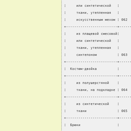
¦     или синтетической   ¦     
¦     ткани, утепленная   ¦     
¦     искусственным мехом ¦ 062 
+-------------------------+-----
¦     из плащевой смесовой¦     
¦     или синтетической   ¦     
¦     ткани, утепленная   ¦     
¦     синтепоном          ¦ 063 
+-------------------------+-----
¦  Костюм-двойка          ¦     
+-------------------------+-----
¦     из полушерстяной    ¦     
¦     ткани, на подкладке ¦ 064 
+-------------------------+-----
¦     из синтетической    ¦     
¦     ткани               ¦ 065 
+-------------------------+-----
¦  Брюки                  ¦     