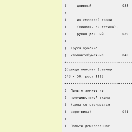
¦     длинный             ¦ 038 
+-------------------------+-----
¦     из смесовой ткани   ¦     
¦     (хлопок, синтетика),¦     
¦     рукав длинный       ¦ 039 
+-------------------------+-----
¦  Трусы мужские          ¦     
¦  хлопчатобумажные       ¦ 040 
+-------------------------+-----
¦Одежда женская (размер   ¦     
¦48 - 50, рост III)       ¦     
+-------------------------+-----
¦  Пальто зимнее из       ¦     
¦  полушерстяной ткани    ¦     
¦  (цена со стоимостью    ¦     
¦  воротника)             ¦ 041 
+-------------------------+-----
¦  Пальто демисезонное    ¦     