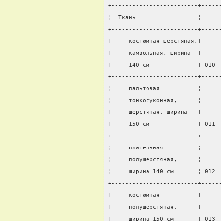
+-------------------------+-----
¦  Ткань                  ¦     
+-------------------------+-----
¦     костюмная шерстяная,¦     
¦     камвольная, ширина  ¦     
¦     140 см              ¦ 010 
+-------------------------+-----
¦     пальтовая           ¦     
¦     тонкосуконная,      ¦     
¦     шерстяная, ширина   ¦     
¦     150 см              ¦ 011 
+-------------------------+-----
¦     плательная          ¦     
¦     полушерстяная,      ¦     
¦     ширина 140 см       ¦ 012 
+-------------------------+-----
¦     костюмная           ¦     
¦     полушерстяная,      ¦     
¦     ширина 150 см       ¦ 013 