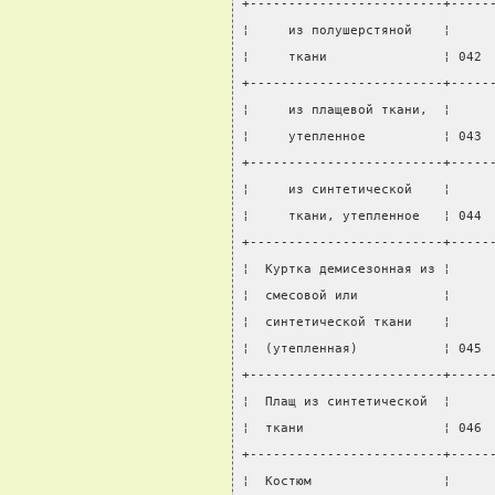
+-------------------------+-----
¦     из полушерстяной    ¦     
¦     ткани               ¦ 042 
+-------------------------+-----
¦     из плащевой ткани,  ¦     
¦     утепленное          ¦ 043 
+-------------------------+-----
¦     из синтетической    ¦     
¦     ткани, утепленное   ¦ 044 
+-------------------------+-----
¦  Куртка демисезонная из ¦     
¦  смесовой или           ¦     
¦  синтетической ткани    ¦     
¦  (утепленная)           ¦ 045 
+-------------------------+-----
¦  Плащ из синтетической  ¦     
¦  ткани                  ¦ 046 
+-------------------------+-----
¦  Костюм                 ¦     