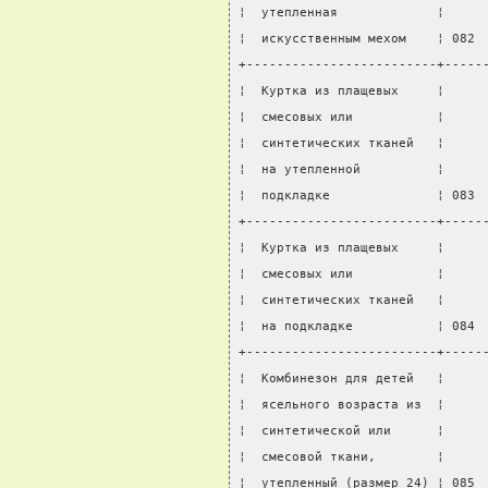
¦  утепленная             ¦     
¦  искусственным мехом    ¦ 082 
+-------------------------+-----
¦  Куртка из плащевых     ¦     
¦  смесовых или           ¦     
¦  синтетических тканей   ¦     
¦  на утепленной          ¦     
¦  подкладке              ¦ 083 
+-------------------------+-----
¦  Куртка из плащевых     ¦     
¦  смесовых или           ¦     
¦  синтетических тканей   ¦     
¦  на подкладке           ¦ 084 
+-------------------------+-----
¦  Комбинезон для детей   ¦     
¦  ясельного возраста из  ¦     
¦  синтетической или      ¦     
¦  смесовой ткани,        ¦     
¦  утепленный (размер 24) ¦ 085 