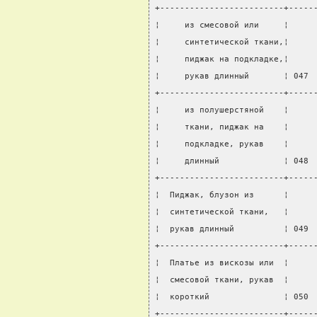
+-------------------------+-----
¦     из смесовой или     ¦     
¦     синтетической ткани,¦     
¦     пиджак на подкладке,¦     
¦     рукав длинный       ¦ 047 
+-------------------------+-----
¦     из полушерстяной    ¦     
¦     ткани, пиджак на    ¦     
¦     подкладке, рукав    ¦     
¦     длинный             ¦ 048 
+-------------------------+-----
¦  Пиджак, блузон из      ¦     
¦  синтетической ткани,   ¦     
¦  рукав длинный          ¦ 049 
+-------------------------+-----
¦  Платье из вискозы или  ¦     
¦  смесовой ткани, рукав  ¦     
¦  короткий               ¦ 050 
+-------------------------+-----