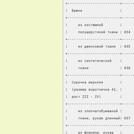
+-------------------------+-----
¦  Брюки                  ¦     
+-------------------------+-----
¦     из костюмной        ¦     
¦     полушерстяной ткани ¦ 034 
+-------------------------+-----
¦     из джинсовой ткани  ¦ 035 
+-------------------------+-----
¦     из синтетической    ¦     
¦     ткани               ¦ 036 
+-------------------------+-----
¦  Сорочка верхняя        ¦     
¦  (размер воротничка 41, ¦     
¦  рост III - IV)         ¦     
+-------------------------+-----
¦     из хлопчатобумажной ¦     
¦     ткани, рукав длинный¦ 037 
+-------------------------+-----
¦     из фланели, рукав   ¦     