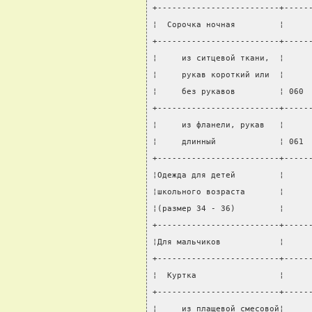
+-------------------------+-----
¦  Сорочка ночная         ¦     
+-------------------------+-----
¦     из ситцевой ткани,  ¦     
¦     рукав короткий или  ¦     
¦     без рукавов         ¦ 060 
+-------------------------+-----
¦     из фланели, рукав   ¦     
¦     длинный             ¦ 061 
+-------------------------+-----
¦Одежда для детей         ¦     
¦школьного возраста       ¦     
¦(размер 34 - 36)         ¦     
+-------------------------+-----
¦Для мальчиков            ¦     
+-------------------------+-----
¦  Куртка                 ¦     
+-------------------------+-----
¦     из плащевой смесовой¦     