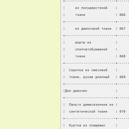
+-------------------------+-----
¦     из полушерстяной    ¦     
¦     ткани               ¦ 066 
+-------------------------+-----
¦     из джинсовой ткани  ¦ 067 
+-------------------------+-----
¦     шорты из            ¦     
¦     хлопчатобумажной    ¦     
¦     ткани               ¦ 068 
+-------------------------+-----
¦  Сорочка из смесовой    ¦     
¦  ткани, рукав длинный   ¦ 069 
+-------------------------+-----
¦Для девочек              ¦     
+-------------------------+-----
¦  Пальто демисезонное из ¦     
¦  синтетической ткани    ¦ 070 
+-------------------------+-----
¦  Куртка из плащевых     ¦     