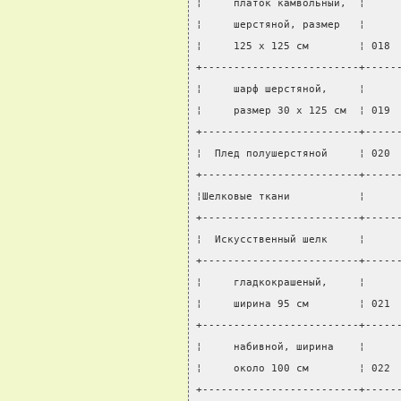
¦     платок камвольный,  ¦     
¦     шерстяной, размер   ¦     
¦     125 x 125 см        ¦ 018 
+-------------------------+-----
¦     шарф шерстяной,     ¦     
¦     размер 30 x 125 см  ¦ 019 
+-------------------------+-----
¦  Плед полушерстяной     ¦ 020 
+-------------------------+-----
¦Шелковые ткани           ¦     
+-------------------------+-----
¦  Искусственный шелк     ¦     
+-------------------------+-----
¦     гладкокрашеный,     ¦     
¦     ширина 95 см        ¦ 021 
+-------------------------+-----
¦     набивной, ширина    ¦     
¦     около 100 см        ¦ 022 
+-------------------------+-----