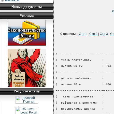
Контакты
Новые документы
Реклама
Страницы:
|
Стр.1
|
Стр.2
|
Стр.3
|
Ст
+-------------------------+-----
¦  ткань плательная,      ¦     
¦  ширина 90 см           ¦ 003 
+-------------------------+-----
¦  фланель набивная,      ¦     
¦  ширина 90 м            ¦ 004 
+-------------------------+-----
Ресурсы в тему
¦  ткань полотенечная,    ¦     
¦  вафельная с цветными   ¦     
¦  просновками, ширина    ¦     