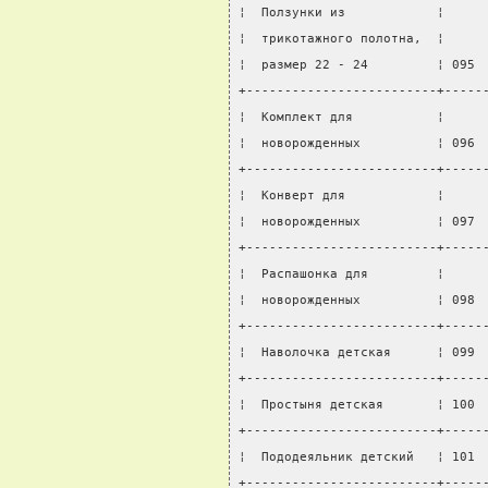
¦  Ползунки из            ¦     
¦  трикотажного полотна,  ¦     
¦  размер 22 - 24         ¦ 095 
+-------------------------+-----
¦  Комплект для           ¦     
¦  новорожденных          ¦ 096 
+-------------------------+-----
¦  Конверт для            ¦     
¦  новорожденных          ¦ 097 
+-------------------------+-----
¦  Распашонка для         ¦     
¦  новорожденных          ¦ 098 
+-------------------------+-----
¦  Наволочка детская      ¦ 099 
+-------------------------+-----
¦  Простыня детская       ¦ 100 
+-------------------------+-----
¦  Пододеяльник детский   ¦ 101 
+-------------------------+-----