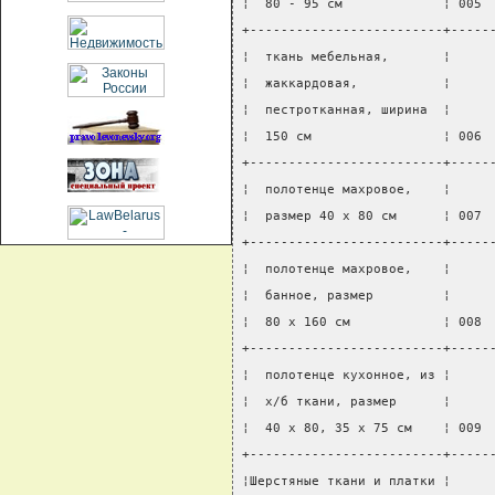
¦  80 - 95 см             ¦ 005 
+-------------------------+-----
¦  ткань мебельная,       ¦     
¦  жаккардовая,           ¦     
¦  пестротканная, ширина  ¦     
¦  150 см                 ¦ 006 
+-------------------------+-----
¦  полотенце махровое,    ¦     
¦  размер 40 x 80 см      ¦ 007 
+-------------------------+-----
¦  полотенце махровое,    ¦     
¦  банное, размер         ¦     
¦  80 x 160 см            ¦ 008 
+-------------------------+-----
¦  полотенце кухонное, из ¦     
¦  х/б ткани, размер      ¦     
¦  40 x 80, 35 x 75 см    ¦ 009 
+-------------------------+-----
¦Шерстяные ткани и платки ¦     