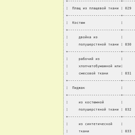
+-------------------------+-----
¦  Плащ из плащевой ткани ¦ 029 
+-------------------------+-----
¦  Костюм                 ¦     
+-------------------------+-----
¦     двойка из           ¦     
¦     полушерстяной ткани ¦ 030 
+-------------------------+-----
¦     рабочий из          ¦     
¦     хлопчатобумажной или¦     
¦     смесовой ткани      ¦ 031 
+-------------------------+-----
¦  Пиджак                 ¦     
+-------------------------+-----
¦     из костюмной        ¦     
¦     полушерстяной ткани ¦ 032 
+-------------------------+-----
¦     из синтетической    ¦     
¦     ткани               ¦ 033 