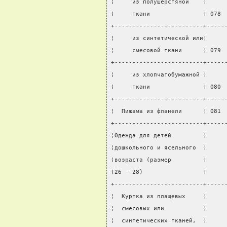
¦     из полушерстяной    ¦     
¦     ткани               ¦ 078 
+-------------------------+-----
¦     из синтетической или¦     
¦     смесовой ткани      ¦ 079 
+-------------------------+-----
¦     из хлопчатобумажной ¦     
¦     ткани               ¦ 080 
+-------------------------+-----
¦  Пижама из фланели      ¦ 081 
+-------------------------+-----
¦Одежда для детей         ¦     
¦дошкольного и ясельного  ¦     
¦возраста (размер         ¦     
¦26 - 28)                 ¦     
+-------------------------+-----
¦  Куртка из плащевых     ¦     
¦  смесовых или           ¦     
¦  синтетических тканей,  ¦     