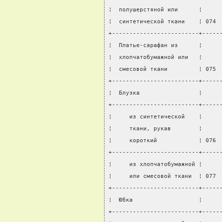
¦  полушерстяной или      ¦     
¦  синтетической ткани    ¦ 074 
+-------------------------+-----
¦  Платье-сарафан из      ¦     
¦  хлопчатобумажной или   ¦     
¦  смесовой ткани         ¦ 075 
+-------------------------+-----
¦  Блузка                 ¦     
+-------------------------+-----
¦     из синтетической    ¦     
¦     ткани, рукав        ¦     
¦     короткий            ¦ 076 
+-------------------------+-----
¦     из хлопчатобумажной ¦     
¦     или смесовой ткани  ¦ 077 
+-------------------------+-----
¦  Юбка                   ¦     
+-------------------------+-----