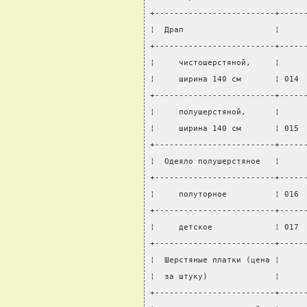
+-------------------------+-----
¦  Драп                   ¦     
+-------------------------+-----
¦     чистошерстяной,     ¦     
¦     ширина 140 см       ¦ 014 
+-------------------------+-----
¦     полушерстяной,      ¦     
¦     ширина 140 см       ¦ 015 
+-------------------------+-----
¦  Одеяло полушерстяное   ¦     
+-------------------------+-----
¦     полуторное          ¦ 016 
+-------------------------+-----
¦     детское             ¦ 017 
+-------------------------+-----
¦  Шерстяные платки (цена ¦     
¦  за штуку)              ¦     
+-------------------------+-----