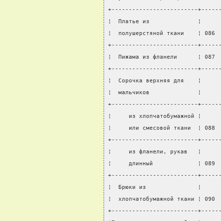
+-------------------------+-----
¦  Платье из              ¦     
¦  полушерстяной ткани    ¦ 086 
+-------------------------+-----
¦  Пижама из фланели      ¦ 087 
+-------------------------+-----
¦  Сорочка верхняя для    ¦     
¦  мальчиков              ¦     
+-------------------------+-----
¦     из хлопчатобумажной ¦     
¦     или смесовой ткани  ¦ 088 
+-------------------------+-----
¦     из фланели, рукав   ¦     
¦     длинный             ¦ 089 
+-------------------------+-----
¦  Брюки из               ¦     
¦  хлопчатобумажной ткани ¦ 090 
+-------------------------+-----