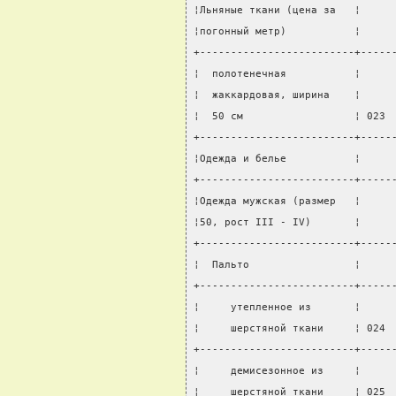
¦Льняные ткани (цена за   ¦     
¦погонный метр)           ¦     
+-------------------------+-----
¦  полотенечная           ¦     
¦  жаккардовая, ширина    ¦     
¦  50 см                  ¦ 023 
+-------------------------+-----
¦Одежда и белье           ¦     
+-------------------------+-----
¦Одежда мужская (размер   ¦     
¦50, рост III - IV)       ¦     
+-------------------------+-----
¦  Пальто                 ¦     
+-------------------------+-----
¦     утепленное из       ¦     
¦     шерстяной ткани     ¦ 024 
+-------------------------+-----
¦     демисезонное из     ¦     
¦     шерстяной ткани     ¦ 025 