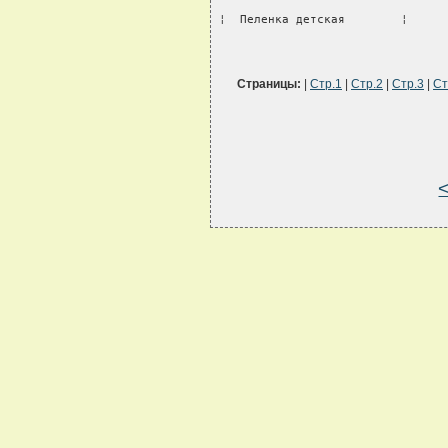
¦  Пеленка детская        ¦     
Страницы:
|
Стр.1
|
Стр.2
|
Стр.3
|
Ст