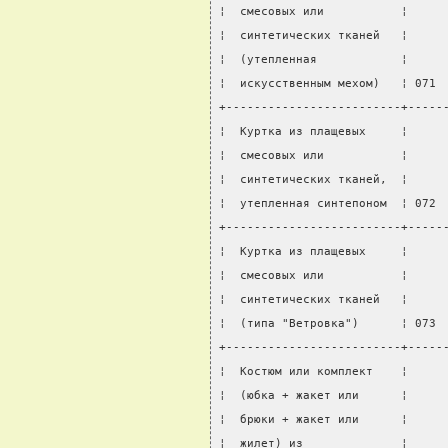
¦  смесовых или           ¦     
¦  синтетических тканей   ¦     
¦  (утепленная            ¦     
¦  искусственным мехом)   ¦ 071 
+-------------------------+-----
¦  Куртка из плащевых     ¦     
¦  смесовых или           ¦     
¦  синтетических тканей,  ¦     
¦  утепленная синтепоном  ¦ 072 
+-------------------------+-----
¦  Куртка из плащевых     ¦     
¦  смесовых или           ¦     
¦  синтетических тканей   ¦     
¦  (типа "Ветровка")      ¦ 073 
+-------------------------+-----
¦  Костюм или комплект    ¦     
¦  (юбка + жакет или      ¦     
¦  брюки + жакет или      ¦     
¦  жилет) из              ¦     