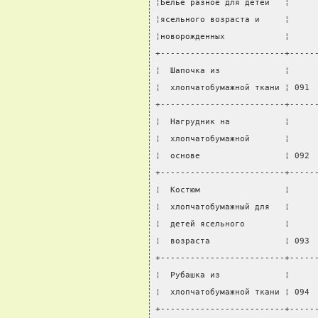
¦Белье разное для детей   ¦     
¦ясельного возраста и     ¦     
¦новорожденных            ¦     
+-------------------------+-----
¦  Шапочка из             ¦     
¦  хлопчатобумажной ткани ¦ 091 
+-------------------------+-----
¦  Нагрудник на           ¦     
¦  хлопчатобумажной       ¦     
¦  основе                 ¦ 092 
+-------------------------+-----
¦  Костюм                 ¦     
¦  хлопчатобумажный для   ¦     
¦  детей ясельного        ¦     
¦  возраста               ¦ 093 
+-------------------------+-----
¦  Рубашка из             ¦     
¦  хлопчатобумажной ткани ¦ 094 
+-------------------------+-----