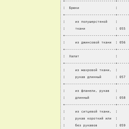
+-------------------------+-----
¦  Брюки                  ¦     
+-------------------------+-----
¦     из полушерстяной    ¦     
¦     ткани               ¦ 055 
+-------------------------+-----
¦     из джинсовой ткани  ¦ 056 
+-------------------------+-----
¦  Халат                  ¦     
+-------------------------+-----
¦     из махровой ткани,  ¦     
¦     рукав длинный       ¦ 057 
+-------------------------+-----
¦     из фланели, рукав   ¦     
¦     длинный             ¦ 058 
+-------------------------+-----
¦     из ситцевой ткани,  ¦     
¦     рукав короткий или  ¦     
¦     без рукавов         ¦ 059 