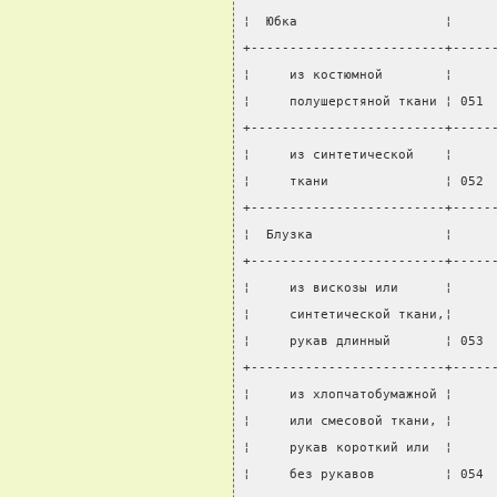
¦  Юбка                   ¦     
+-------------------------+-----
¦     из костюмной        ¦     
¦     полушерстяной ткани ¦ 051 
+-------------------------+-----
¦     из синтетической    ¦     
¦     ткани               ¦ 052 
+-------------------------+-----
¦  Блузка                 ¦     
+-------------------------+-----
¦     из вискозы или      ¦     
¦     синтетической ткани,¦     
¦     рукав длинный       ¦ 053 
+-------------------------+-----
¦     из хлопчатобумажной ¦     
¦     или смесовой ткани, ¦     
¦     рукав короткий или  ¦     
¦     без рукавов         ¦ 054 