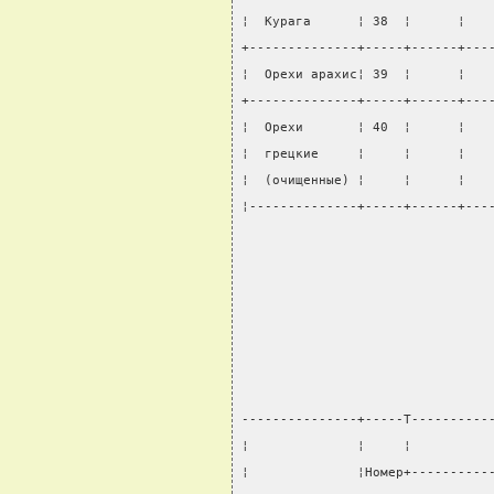
¦  Курага      ¦ 38  ¦      ¦   
+--------------+-----+------+---
¦  Орехи арахис¦ 39  ¦      ¦   
+--------------+-----+------+---
¦  Орехи       ¦ 40  ¦      ¦   
¦  грецкие     ¦     ¦      ¦   
¦  (очищенные) ¦     ¦      ¦   
¦--------------+-----+------+---
                                
                                
                                
                                
---------------+-----T----------
¦              ¦     ¦          
¦              ¦Номер+----------