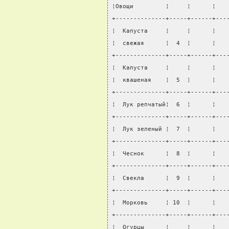
¦Овощи         ¦     ¦      ¦   
+--------------+-----+------+---
¦  Капуста     ¦     ¦      ¦   
¦  свежая      ¦  4  ¦      ¦   
+--------------+-----+------+---
¦  Капуста     ¦     ¦      ¦   
¦  квашеная    ¦  5  ¦      ¦   
+--------------+-----+------+---
¦  Лук репчатый¦  6  ¦      ¦   
+--------------+-----+------+---
¦  Лук зеленый ¦  7  ¦      ¦   
+--------------+-----+------+---
¦  Чеснок      ¦  8  ¦      ¦   
+--------------+-----+------+---
¦  Свекла      ¦  9  ¦      ¦   
+--------------+-----+------+---
¦  Морковь     ¦ 10  ¦      ¦   
+--------------+-----+------+---
¦  Огурцы      ¦     ¦      ¦   