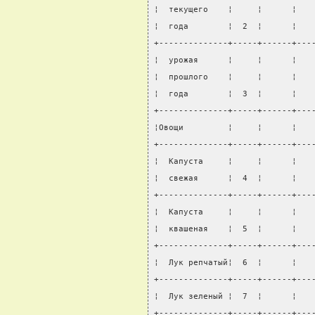
¦  текущего    ¦     ¦      ¦   
¦  года        ¦  2  ¦      ¦   
+--------------+-----+------+---
¦  урожая      ¦     ¦      ¦   
¦  прошлого    ¦     ¦      ¦   
¦  года        ¦  3  ¦      ¦   
+--------------+-----+------+---
¦Овощи         ¦     ¦      ¦   
+--------------+-----+------+---
¦  Капуста     ¦     ¦      ¦   
¦  свежая      ¦  4  ¦      ¦   
+--------------+-----+------+---
¦  Капуста     ¦     ¦      ¦   
¦  квашеная    ¦  5  ¦      ¦   
+--------------+-----+------+---
¦  Лук репчатый¦  6  ¦      ¦   
+--------------+-----+------+---
¦  Лук зеленый ¦  7  ¦      ¦   
+--------------+-----+------+---