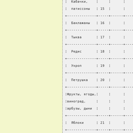
¦  Кабачки,    ¦     ¦      ¦   
¦  патиссоны   ¦ 15  ¦      ¦   
+--------------+-----+------+---
¦  Баклажаны   ¦ 16  ¦      ¦   
+--------------+-----+------+---
¦  Тыква       ¦ 17  ¦      ¦   
+--------------+-----+------+---
¦  Редис       ¦ 18  ¦      ¦   
+--------------+-----+------+---
¦  Укроп       ¦ 19  ¦      ¦   
+--------------+-----+------+---
¦  Петрушка    ¦ 20  ¦      ¦   
+--------------+-----+------+---
¦Фрукты, ягоды,¦     ¦      ¦   
¦виноград,     ¦     ¦      ¦   
¦арбузы, дыни  ¦     ¦      ¦   
+--------------+-----+------+---
¦  Яблоки      ¦ 21  ¦      ¦   
+--------------+-----+------+---