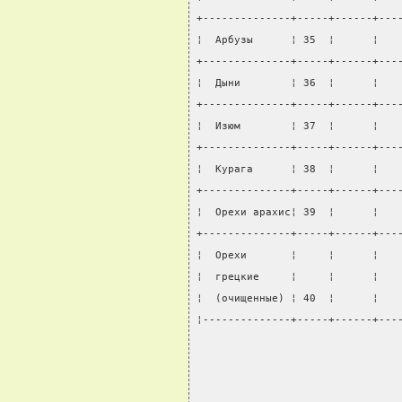
+--------------+-----+------+---
¦  Арбузы      ¦ 35  ¦      ¦   
+--------------+-----+------+---
¦  Дыни        ¦ 36  ¦      ¦   
+--------------+-----+------+---
¦  Изюм        ¦ 37  ¦      ¦   
+--------------+-----+------+---
¦  Курага      ¦ 38  ¦      ¦   
+--------------+-----+------+---
¦  Орехи арахис¦ 39  ¦      ¦   
+--------------+-----+------+---
¦  Орехи       ¦     ¦      ¦   
¦  грецкие     ¦     ¦      ¦   
¦  (очищенные) ¦ 40  ¦      ¦   
¦--------------+-----+------+---