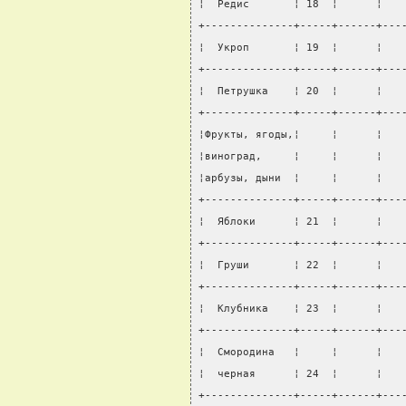
¦  Редис       ¦ 18  ¦      ¦   
+--------------+-----+------+---
¦  Укроп       ¦ 19  ¦      ¦   
+--------------+-----+------+---
¦  Петрушка    ¦ 20  ¦      ¦   
+--------------+-----+------+---
¦Фрукты, ягоды,¦     ¦      ¦   
¦виноград,     ¦     ¦      ¦   
¦арбузы, дыни  ¦     ¦      ¦   
+--------------+-----+------+---
¦  Яблоки      ¦ 21  ¦      ¦   
+--------------+-----+------+---
¦  Груши       ¦ 22  ¦      ¦   
+--------------+-----+------+---
¦  Клубника    ¦ 23  ¦      ¦   
+--------------+-----+------+---
¦  Смородина   ¦     ¦      ¦   
¦  черная      ¦ 24  ¦      ¦   
+--------------+-----+------+---