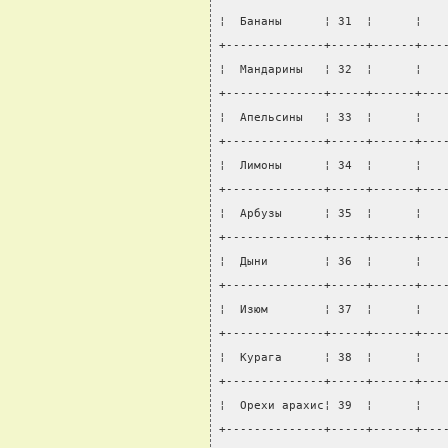
¦  Бананы      ¦ 31  ¦      ¦   
+--------------+-----+------+---
¦  Мандарины   ¦ 32  ¦      ¦   
+--------------+-----+------+---
¦  Апельсины   ¦ 33  ¦      ¦   
+--------------+-----+------+---
¦  Лимоны      ¦ 34  ¦      ¦   
+--------------+-----+------+---
¦  Арбузы      ¦ 35  ¦      ¦   
+--------------+-----+------+---
¦  Дыни        ¦ 36  ¦      ¦   
+--------------+-----+------+---
¦  Изюм        ¦ 37  ¦      ¦   
+--------------+-----+------+---
¦  Курага      ¦ 38  ¦      ¦   
+--------------+-----+------+---
¦  Орехи арахис¦ 39  ¦      ¦   
+--------------+-----+------+---