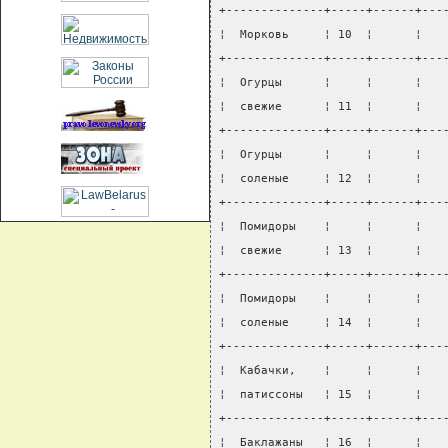
+--------------+-----+------+---
¦  Морковь     ¦ 10  ¦      ¦   
+--------------+-----+------+---
¦  Огурцы      ¦     ¦      ¦   
¦  свежие      ¦ 11  ¦      ¦   
+--------------+-----+------+---
¦  Огурцы      ¦     ¦      ¦   
¦  соленые     ¦ 12  ¦      ¦   
+--------------+-----+------+---
¦  Помидоры    ¦     ¦      ¦   
¦  свежие      ¦ 13  ¦      ¦   
+--------------+-----+------+---
¦  Помидоры    ¦     ¦      ¦   
¦  соленые     ¦ 14  ¦      ¦   
+--------------+-----+------+---
¦  Кабачки,    ¦     ¦      ¦   
¦  патиссоны   ¦ 15  ¦      ¦   
+--------------+-----+------+---
¦  Баклажаны   ¦ 16  ¦      ¦   