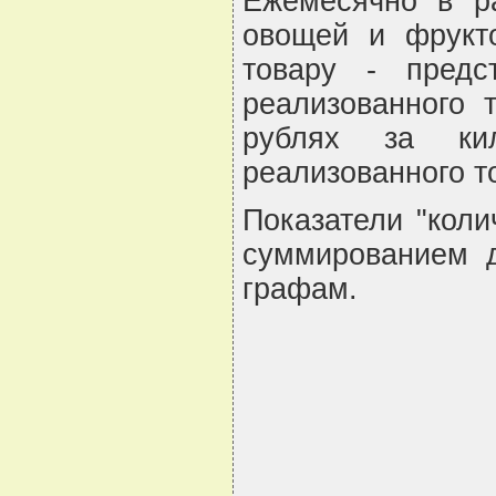
Ежемесячно в р
овощей и фрукто
товару - предс
реализованного 
рублях за кил
реализованного то
Показатели "коли
суммированием д
графам.