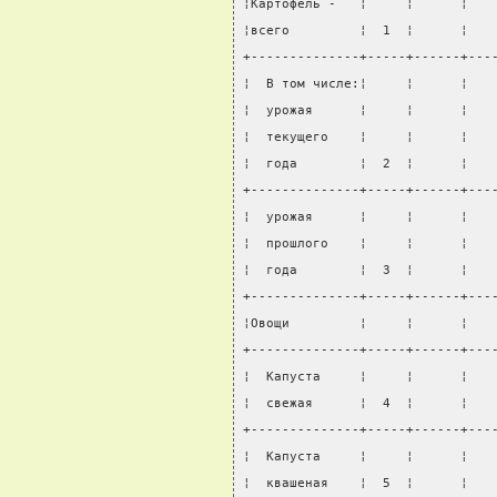
¦Картофель -   ¦     ¦      ¦   
¦всего         ¦  1  ¦      ¦   
+--------------+-----+------+---
¦  В том числе:¦     ¦      ¦   
¦  урожая      ¦     ¦      ¦   
¦  текущего    ¦     ¦      ¦   
¦  года        ¦  2  ¦      ¦   
+--------------+-----+------+---
¦  урожая      ¦     ¦      ¦   
¦  прошлого    ¦     ¦      ¦   
¦  года        ¦  3  ¦      ¦   
+--------------+-----+------+---
¦Овощи         ¦     ¦      ¦   
+--------------+-----+------+---
¦  Капуста     ¦     ¦      ¦   
¦  свежая      ¦  4  ¦      ¦   
+--------------+-----+------+---
¦  Капуста     ¦     ¦      ¦   
¦  квашеная    ¦  5  ¦      ¦   