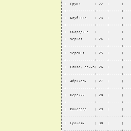
¦  Груши       ¦ 22  ¦      ¦   
+--------------+-----+------+---
¦  Клубника    ¦ 23  ¦      ¦   
+--------------+-----+------+---
¦  Смородина   ¦     ¦      ¦   
¦  черная      ¦ 24  ¦      ¦   
+--------------+-----+------+---
¦  Черешня     ¦ 25  ¦      ¦   
+--------------+-----+------+---
¦  Слива, алыча¦ 26  ¦      ¦   
+--------------+-----+------+---
¦  Абрикосы    ¦ 27  ¦      ¦   
+--------------+-----+------+---
¦  Персики     ¦ 28  ¦      ¦   
+--------------+-----+------+---
¦  Виноград    ¦ 29  ¦      ¦   
+--------------+-----+------+---
¦  Гранаты     ¦ 30  ¦      ¦   
+--------------+-----+------+---