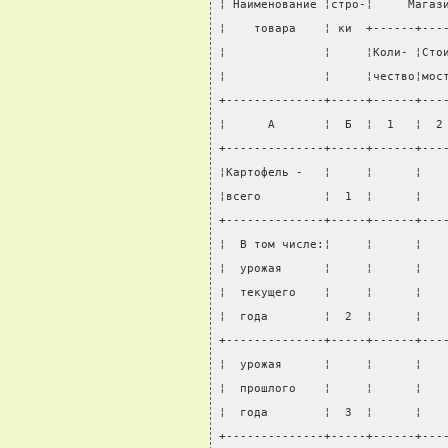
¦ Наименование ¦стро-¦     Магаз
¦    товара    ¦ ки  +------+---
¦              ¦     ¦Коли- ¦Сто
¦              ¦     ¦чество¦мос
+--------------+-----+------+---
¦      А       ¦  Б  ¦  1   ¦  2
+--------------+-----+------+---
¦Картофель -   ¦     ¦      ¦   
¦всего         ¦  1  ¦      ¦   
+--------------+-----+------+---
¦  В том числе:¦     ¦      ¦   
¦  урожая      ¦     ¦      ¦   
¦  текущего    ¦     ¦      ¦   
¦  года        ¦  2  ¦      ¦   
+--------------+-----+------+---
¦  урожая      ¦     ¦      ¦   
¦  прошлого    ¦     ¦      ¦   
¦  года        ¦  3  ¦      ¦   
+--------------+-----+------+---