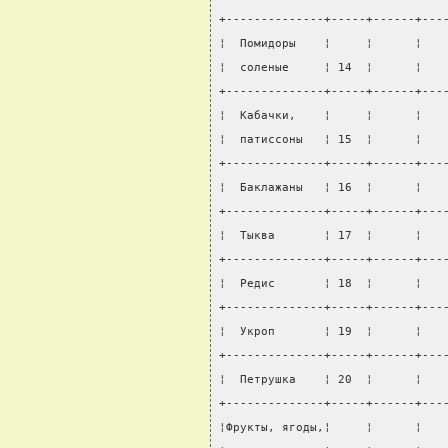
+--------------+-----+------+---
¦  Помидоры    ¦     ¦      ¦   
¦  соленые     ¦ 14  ¦      ¦   
+--------------+-----+------+---
¦  Кабачки,    ¦     ¦      ¦   
¦  патиссоны   ¦ 15  ¦      ¦   
+--------------+-----+------+---
¦  Баклажаны   ¦ 16  ¦      ¦   
+--------------+-----+------+---
¦  Тыква       ¦ 17  ¦      ¦   
+--------------+-----+------+---
¦  Редис       ¦ 18  ¦      ¦   
+--------------+-----+------+---
¦  Укроп       ¦ 19  ¦      ¦   
+--------------+-----+------+---
¦  Петрушка    ¦ 20  ¦      ¦   
+--------------+-----+------+---
¦Фрукты, ягоды,¦     ¦      ¦   