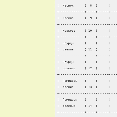
¦  Чеснок      ¦  8  ¦      ¦   
+--------------+-----+------+---
¦  Свекла      ¦  9  ¦      ¦   
+--------------+-----+------+---
¦  Морковь     ¦ 10  ¦      ¦   
+--------------+-----+------+---
¦  Огурцы      ¦     ¦      ¦   
¦  свежие      ¦ 11  ¦      ¦   
+--------------+-----+------+---
¦  Огурцы      ¦     ¦      ¦   
¦  соленые     ¦ 12  ¦      ¦   
+--------------+-----+------+---
¦  Помидоры    ¦     ¦      ¦   
¦  свежие      ¦ 13  ¦      ¦   
+--------------+-----+------+---
¦  Помидоры    ¦     ¦      ¦   
¦  соленые     ¦ 14  ¦      ¦   
+--------------+-----+------+---