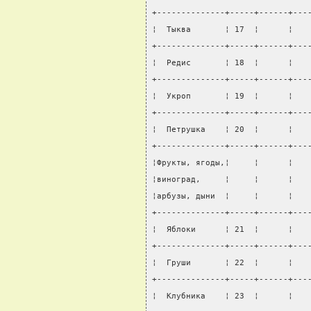
+--------------+-----+------+---
¦  Тыква       ¦ 17  ¦      ¦   
+--------------+-----+------+---
¦  Редис       ¦ 18  ¦      ¦   
+--------------+-----+------+---
¦  Укроп       ¦ 19  ¦      ¦   
+--------------+-----+------+---
¦  Петрушка    ¦ 20  ¦      ¦   
+--------------+-----+------+---
¦Фрукты, ягоды,¦     ¦      ¦   
¦виноград,     ¦     ¦      ¦   
¦арбузы, дыни  ¦     ¦      ¦   
+--------------+-----+------+---
¦  Яблоки      ¦ 21  ¦      ¦   
+--------------+-----+------+---
¦  Груши       ¦ 22  ¦      ¦   
+--------------+-----+------+---
¦  Клубника    ¦ 23  ¦      ¦   