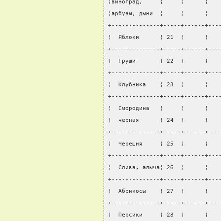
¦виноград,     ¦     ¦      ¦   
¦арбузы, дыни  ¦     ¦      ¦   
+--------------+-----+------+---
¦  Яблоки      ¦ 21  ¦      ¦   
+--------------+-----+------+---
¦  Груши       ¦ 22  ¦      ¦   
+--------------+-----+------+---
¦  Клубника    ¦ 23  ¦      ¦   
+--------------+-----+------+---
¦  Смородина   ¦     ¦      ¦   
¦  черная      ¦ 24  ¦      ¦   
+--------------+-----+------+---
¦  Черешня     ¦ 25  ¦      ¦   
+--------------+-----+------+---
¦  Слива, алыча¦ 26  ¦      ¦   
+--------------+-----+------+---
¦  Абрикосы    ¦ 27  ¦      ¦   
+--------------+-----+------+---
¦  Персики     ¦ 28  ¦      ¦   