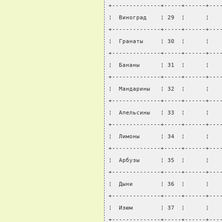
+--------------+-----+------+---
¦  Виноград    ¦ 29  ¦      ¦   
+--------------+-----+------+---
¦  Гранаты     ¦ 30  ¦      ¦   
+--------------+-----+------+---
¦  Бананы      ¦ 31  ¦      ¦   
+--------------+-----+------+---
¦  Мандарины   ¦ 32  ¦      ¦   
+--------------+-----+------+---
¦  Апельсины   ¦ 33  ¦      ¦   
+--------------+-----+------+---
¦  Лимоны      ¦ 34  ¦      ¦   
+--------------+-----+------+---
¦  Арбузы      ¦ 35  ¦      ¦   
+--------------+-----+------+---
¦  Дыни        ¦ 36  ¦      ¦   
+--------------+-----+------+---
¦  Изюм        ¦ 37  ¦      ¦   
+--------------+-----+------+---