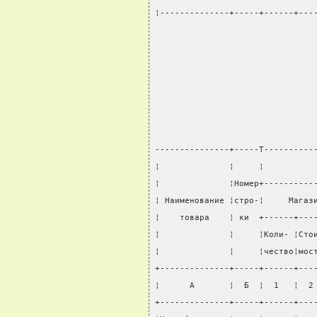
¦--------------+-----+------+---
                                
                                
                                
                                
---------------+-----T----------
¦              ¦     ¦          
¦              ¦Номер+----------
¦ Наименование ¦стро-¦     Магаз
¦    товара    ¦ ки  +------+---
¦              ¦     ¦Коли- ¦Сто
¦              ¦     ¦чество¦мос
+--------------+-----+------+---
¦      А       ¦  Б  ¦  1   ¦  2
+--------------+-----+------+---