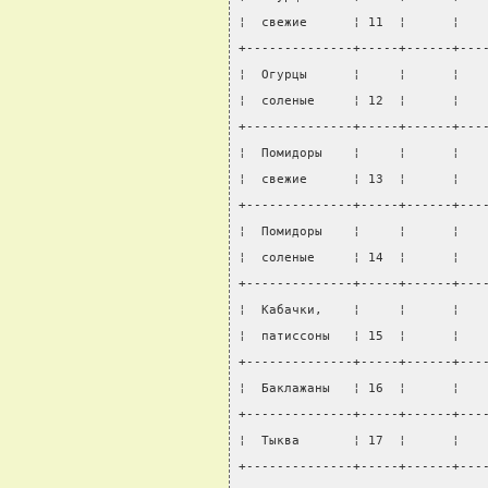
¦  свежие      ¦ 11  ¦      ¦   
+--------------+-----+------+---
¦  Огурцы      ¦     ¦      ¦   
¦  соленые     ¦ 12  ¦      ¦   
+--------------+-----+------+---
¦  Помидоры    ¦     ¦      ¦   
¦  свежие      ¦ 13  ¦      ¦   
+--------------+-----+------+---
¦  Помидоры    ¦     ¦      ¦   
¦  соленые     ¦ 14  ¦      ¦   
+--------------+-----+------+---
¦  Кабачки,    ¦     ¦      ¦   
¦  патиссоны   ¦ 15  ¦      ¦   
+--------------+-----+------+---
¦  Баклажаны   ¦ 16  ¦      ¦   
+--------------+-----+------+---
¦  Тыква       ¦ 17  ¦      ¦   
+--------------+-----+------+---