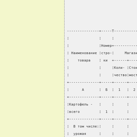
                                
                                
                                
                                
---------------+-----T----------
¦              ¦     ¦          
¦              ¦Номер+----------
¦ Наименование ¦стро-¦     Магаз
¦    товара    ¦ ки  +------+---
¦              ¦     ¦Коли- ¦Сто
¦              ¦     ¦чество¦мос
+--------------+-----+------+---
¦      А       ¦  Б  ¦  1   ¦  2
+--------------+-----+------+---
¦Картофель -   ¦     ¦      ¦   
¦всего         ¦  1  ¦      ¦   
+--------------+-----+------+---
¦  В том числе:¦     ¦      ¦   
¦  урожая      ¦     ¦      ¦   