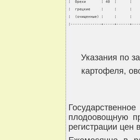
¦  Орехи       ¦ 40  ¦      ¦   
¦  грецкие     ¦     ¦      ¦   
¦  (очищенные) ¦     ¦      ¦   
¦--------------+-----+------+---
Указания по з
картофеля, ов
Государственн
плодоовощную пр
регистрации цен в