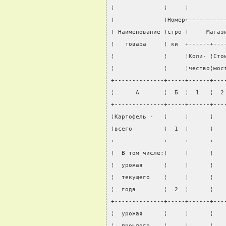
¦              ¦     ¦          
¦              ¦Номер+----------
¦ Наименование ¦стро-¦     Магаз
¦   товара     ¦ ки  +------+---
¦              ¦     ¦Коли- ¦Сто
¦              ¦     ¦чество¦мос
+--------------+-----+------+---
¦      А       ¦  Б  ¦  1   ¦  2
+--------------+-----+------+---
¦Картофель -   ¦     ¦      ¦   
¦всего         ¦  1  ¦      ¦   
+--------------+-----+------+---
¦  В том числе:¦     ¦      ¦   
¦  урожая      ¦     ¦      ¦   
¦  текущего    ¦     ¦      ¦   
¦  года        ¦  2  ¦      ¦   
+--------------+-----+------+---
¦  урожая      ¦     ¦      ¦   
¦  прошлого    ¦     ¦      ¦   