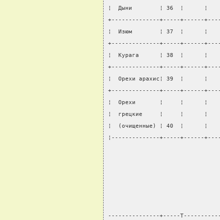
¦  Дыни        ¦ 36  ¦      ¦   
+--------------+-----+------+---
¦  Изюм        ¦ 37  ¦      ¦   
+--------------+-----+------+---
¦  Курага      ¦ 38  ¦      ¦   
+--------------+-----+------+---
¦  Орехи арахис¦ 39  ¦      ¦   
+--------------+-----+------+---
¦  Орехи       ¦     ¦      ¦   
¦  грецкие     ¦     ¦      ¦   
¦  (очищенные) ¦ 40  ¦      ¦   
¦--------------+-----+------+---
                                
                                
                                
                                
---------------+-----T----------