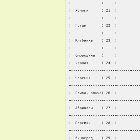
+--------------+-----+------+---
¦  Яблоки      ¦ 21  ¦      ¦   
+--------------+-----+------+---
¦  Груши       ¦ 22  ¦      ¦   
+--------------+-----+------+---
¦  Клубника    ¦ 23  ¦      ¦   
+--------------+-----+------+---
¦  Смородина   ¦     ¦      ¦   
¦  черная      ¦ 24  ¦      ¦   
+--------------+-----+------+---
¦  Черешня     ¦ 25  ¦      ¦   
+--------------+-----+------+---
¦  Слива, алыча¦ 26  ¦      ¦   
+--------------+-----+------+---
¦  Абрикосы    ¦ 27  ¦      ¦   
+--------------+-----+------+---
¦  Персики     ¦ 28  ¦      ¦   
+--------------+-----+------+---
¦  Виноград    ¦ 29  ¦      ¦   