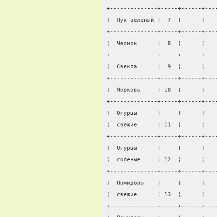
+--------------+-----+------+---
¦  Лук зеленый ¦  7  ¦      ¦   
+--------------+-----+------+---
¦  Чеснок      ¦  8  ¦      ¦   
+--------------+-----+------+---
¦  Свекла      ¦  9  ¦      ¦   
+--------------+-----+------+---
¦  Морковь     ¦ 10  ¦      ¦   
+--------------+-----+------+---
¦  Огурцы      ¦     ¦      ¦   
¦  свежие      ¦ 11  ¦      ¦   
+--------------+-----+------+---
¦  Огурцы      ¦     ¦      ¦   
¦  соленые     ¦ 12  ¦      ¦   
+--------------+-----+------+---
¦  Помидоры    ¦     ¦      ¦   
¦  свежие      ¦ 13  ¦      ¦   
+--------------+-----+------+---