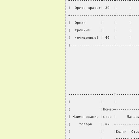
+--------------+-----+------+---
¦  Орехи арахис¦ 39  ¦      ¦   
+--------------+-----+------+---
¦  Орехи       ¦     ¦      ¦   
¦  грецкие     ¦     ¦      ¦   
¦  (очищенные) ¦ 40  ¦      ¦   
¦--------------+-----+------+---
                                
                                
                                
                                
---------------+-----T----------
¦              ¦     ¦          
¦              ¦Номер+----------
¦ Наименование ¦стро-¦     Магаз
¦    товара    ¦ ки  +------+---
¦              ¦     ¦Коли- ¦Сто