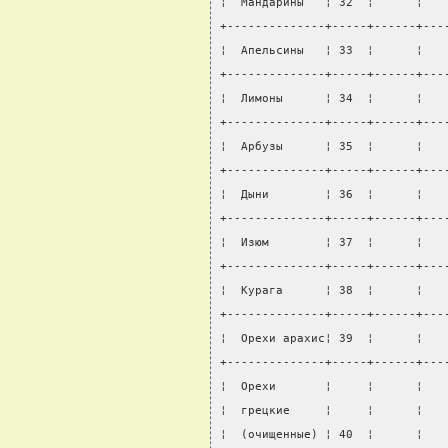
¦  Мандарины   ¦ 32  ¦      ¦   
+--------------+-----+------+---
¦  Апельсины   ¦ 33  ¦      ¦   
+--------------+-----+------+---
¦  Лимоны      ¦ 34  ¦      ¦   
+--------------+-----+------+---
¦  Арбузы      ¦ 35  ¦      ¦   
+--------------+-----+------+---
¦  Дыни        ¦ 36  ¦      ¦   
+--------------+-----+------+---
¦  Изюм        ¦ 37  ¦      ¦   
+--------------+-----+------+---
¦  Курага      ¦ 38  ¦      ¦   
+--------------+-----+------+---
¦  Орехи арахис¦ 39  ¦      ¦   
+--------------+-----+------+---
¦  Орехи       ¦     ¦      ¦   
¦  грецкие     ¦     ¦      ¦   
¦  (очищенные) ¦ 40  ¦      ¦   