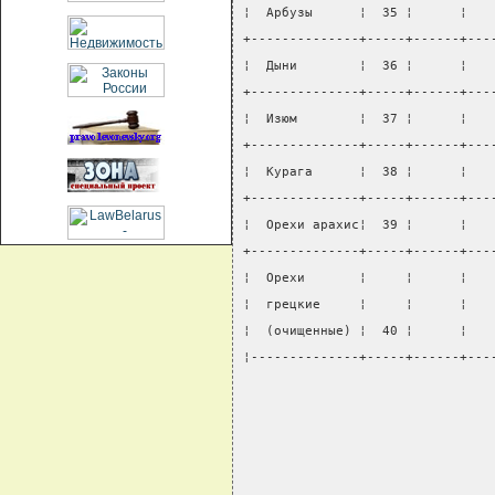
¦  Арбузы      ¦  35 ¦      ¦   
+--------------+-----+------+---
¦  Дыни        ¦  36 ¦      ¦   
+--------------+-----+------+---
¦  Изюм        ¦  37 ¦      ¦   
+--------------+-----+------+---
¦  Курага      ¦  38 ¦      ¦   
+--------------+-----+------+---
¦  Орехи арахис¦  39 ¦      ¦   
+--------------+-----+------+---
¦  Орехи       ¦     ¦      ¦   
¦  грецкие     ¦     ¦      ¦   
¦  (очищенные) ¦  40 ¦      ¦   
¦--------------+-----+------+---
                                
                                
                                