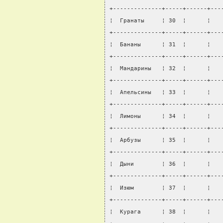
+--------------+-----+------+---
¦  Гранаты     ¦ 30  ¦      ¦   
+--------------+-----+------+---
¦  Бананы      ¦ 31  ¦      ¦   
+--------------+-----+------+---
¦  Мандарины   ¦ 32  ¦      ¦   
+--------------+-----+------+---
¦  Апельсины   ¦ 33  ¦      ¦   
+--------------+-----+------+---
¦  Лимоны      ¦ 34  ¦      ¦   
+--------------+-----+------+---
¦  Арбузы      ¦ 35  ¦      ¦   
+--------------+-----+------+---
¦  Дыни        ¦ 36  ¦      ¦   
+--------------+-----+------+---
¦  Изюм        ¦ 37  ¦      ¦   
+--------------+-----+------+---
¦  Курага      ¦ 38  ¦      ¦   