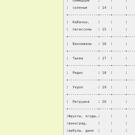
¦  Помидоры    ¦     ¦      ¦   
¦  соленые     ¦ 14  ¦      ¦   
+--------------+-----+------+---
¦  Кабачки,    ¦     ¦      ¦   
¦  патиссоны   ¦ 15  ¦      ¦   
+--------------+-----+------+---
¦  Баклажаны   ¦ 16  ¦      ¦   
+--------------+-----+------+---
¦  Тыква       ¦ 17  ¦      ¦   
+--------------+-----+------+---
¦  Редис       ¦ 18  ¦      ¦   
+--------------+-----+------+---
¦  Укроп       ¦ 19  ¦      ¦   
+--------------+-----+------+---
¦  Петрушка    ¦ 20  ¦      ¦   
+--------------+-----+------+---
¦Фрукты, ягоды,¦     ¦      ¦   
¦виноград,     ¦     ¦      ¦   
¦арбузы, дыни  ¦     ¦      ¦   