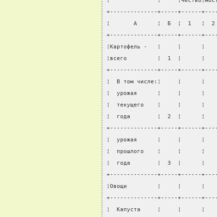
¦              ¦     ¦чество¦мос
+--------------+-----+------+---
¦       А      ¦  Б  ¦  1   ¦  2
+--------------+-----+------+---
¦Картофель -   ¦     ¦      ¦   
¦всего         ¦  1  ¦      ¦   
+--------------+-----+------+---
¦  В том числе:¦     ¦      ¦   
¦  урожая      ¦     ¦      ¦   
¦  текущего    ¦     ¦      ¦   
¦  года        ¦  2  ¦      ¦   
+--------------+-----+------+---
¦  урожая      ¦     ¦      ¦   
¦  прошлого    ¦     ¦      ¦   
¦  года        ¦  3  ¦      ¦   
+--------------+-----+------+---
¦Овощи         ¦     ¦      ¦   
+--------------+-----+------+---
¦  Капуста     ¦     ¦      ¦   