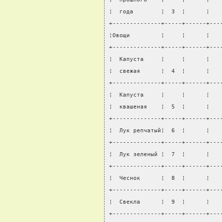
¦  года        ¦  3  ¦      ¦   
+--------------+-----+------+---
¦Овощи         ¦     ¦      ¦   
+--------------+-----+------+---
¦  Капуста     ¦     ¦      ¦   
¦  свежая      ¦  4  ¦      ¦   
+--------------+-----+------+---
¦  Капуста     ¦     ¦      ¦   
¦  квашеная    ¦  5  ¦      ¦   
+--------------+-----+------+---
¦  Лук репчатый¦  6  ¦      ¦   
+--------------+-----+------+---
¦  Лук зеленый ¦  7  ¦      ¦   
+--------------+-----+------+---
¦  Чеснок      ¦  8  ¦      ¦   
+--------------+-----+------+---
¦  Свекла      ¦  9  ¦      ¦   
+--------------+-----+------+---