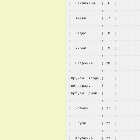
¦  Баклажаны   ¦ 16  ¦      ¦   
+--------------+-----+------+---
¦  Тыква       ¦ 17  ¦      ¦   
+--------------+-----+------+---
¦  Редис       ¦ 18  ¦      ¦   
+--------------+-----+------+---
¦  Укроп       ¦ 19  ¦      ¦   
+--------------+-----+------+---
¦  Петрушка    ¦ 20  ¦      ¦   
+--------------+-----+------+---
¦Фрукты, ягоды,¦     ¦      ¦   
¦виноград,     ¦     ¦      ¦   
¦арбузы, дыни  ¦     ¦      ¦   
+--------------+-----+------+---
¦  Яблоки      ¦ 21  ¦      ¦   
+--------------+-----+------+---
¦  Груши       ¦ 22  ¦      ¦   
+--------------+-----+------+---
¦  Клубника    ¦ 23  ¦      ¦   