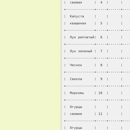
¦  свежая      ¦  4  ¦      ¦   
+--------------+-----+------+---
¦  Капуста     ¦     ¦      ¦   
¦  квашеная    ¦  5  ¦      ¦   
+--------------+-----+------+---
¦  Лук репчатый¦  6  ¦      ¦   
+--------------+-----+------+---
¦  Лук зеленый ¦  7  ¦      ¦   
+--------------+-----+------+---
¦  Чеснок      ¦  8  ¦      ¦   
+--------------+-----+------+---
¦  Свекла      ¦  9  ¦      ¦   
+--------------+-----+------+---
¦  Морковь     ¦ 10  ¦      ¦   
+--------------+-----+------+---
¦  Огурцы      ¦     ¦      ¦   
¦  свежие      ¦ 11  ¦      ¦   
+--------------+-----+------+---
¦  Огурцы      ¦     ¦      ¦   