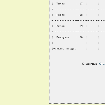
¦  Тыква       ¦ 17  ¦      ¦   
+--------------+-----+------+---
¦  Редис       ¦ 18  ¦      ¦   
+--------------+-----+------+---
¦  Укроп       ¦ 19  ¦      ¦   
+--------------+-----+------+---
¦  Петрушка    ¦ 20  ¦      ¦   
+--------------+-----+------+---
¦Фрукты, ягоды,¦     ¦      ¦   
Страницы:
|
Стр