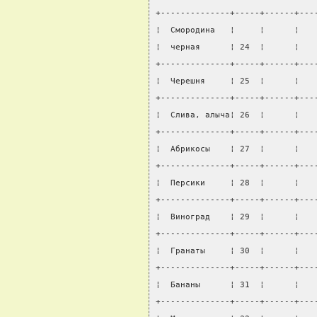
+--------------+-----+------+---
¦  Смородина   ¦     ¦      ¦   
¦  черная      ¦ 24  ¦      ¦   
+--------------+-----+------+---
¦  Черешня     ¦ 25  ¦      ¦   
+--------------+-----+------+---
¦  Слива, алыча¦ 26  ¦      ¦   
+--------------+-----+------+---
¦  Абрикосы    ¦ 27  ¦      ¦   
+--------------+-----+------+---
¦  Персики     ¦ 28  ¦      ¦   
+--------------+-----+------+---
¦  Виноград    ¦ 29  ¦      ¦   
+--------------+-----+------+---
¦  Гранаты     ¦ 30  ¦      ¦   
+--------------+-----+------+---
¦  Бананы      ¦ 31  ¦      ¦   
+--------------+-----+------+---