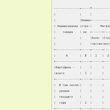
                                
---------------+-----T----------
¦              ¦     ¦          
¦              ¦Номер+----------
¦ Наименование ¦стро-¦     Магаз
¦    товара    ¦ ки  +------+---
¦              ¦     ¦Коли- ¦Сто
¦              ¦     ¦чество¦мос
+--------------+-----+------+---
¦      А       ¦  Б  ¦  1   ¦  2
+--------------+-----+------+---
¦Картофель -   ¦     ¦      ¦   
¦всего         ¦  1  ¦      ¦   
+--------------+-----+------+---
¦  В том числе:¦     ¦      ¦   
¦  урожая      ¦     ¦      ¦   
¦  текущего    ¦     ¦      ¦   
¦  года        ¦  2  ¦      ¦   
+--------------+-----+------+---