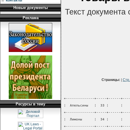
Контакты
Новые документы
Текст документа 
Реклама
Страницы:
|
Стр
+--------------+-----+------+---
Ресурсы в тему
¦  Апельсины   ¦  33 ¦      ¦   
+--------------+-----+------+---
¦  Лимоны      ¦  34 ¦      ¦   
+--------------+-----+------+---