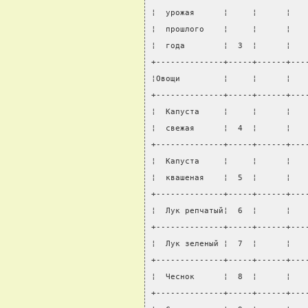
¦  урожая      ¦     ¦      ¦   
¦  прошлого    ¦     ¦      ¦   
¦  года        ¦  3  ¦      ¦   
+--------------+-----+------+---
¦Овощи         ¦     ¦      ¦   
+--------------+-----+------+---
¦  Капуста     ¦     ¦      ¦   
¦  свежая      ¦  4  ¦      ¦   
+--------------+-----+------+---
¦  Капуста     ¦     ¦      ¦   
¦  квашеная    ¦  5  ¦      ¦   
+--------------+-----+------+---
¦  Лук репчатый¦  6  ¦      ¦   
+--------------+-----+------+---
¦  Лук зеленый ¦  7  ¦      ¦   
+--------------+-----+------+---
¦  Чеснок      ¦  8  ¦      ¦   
+--------------+-----+------+---