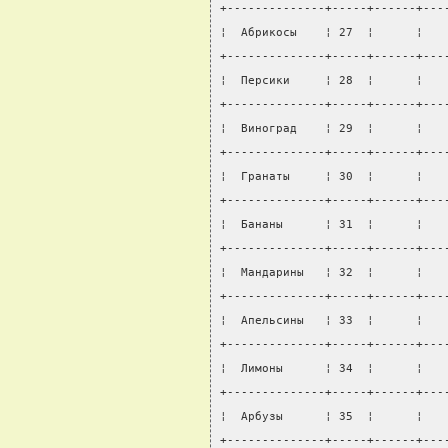
+--------------+-----+------+---
¦  Абрикосы    ¦ 27  ¦      ¦   
+--------------+-----+------+---
¦  Персики     ¦ 28  ¦      ¦   
+--------------+-----+------+---
¦  Виноград    ¦ 29  ¦      ¦   
+--------------+-----+------+---
¦  Гранаты     ¦ 30  ¦      ¦   
+--------------+-----+------+---
¦  Бананы      ¦ 31  ¦      ¦   
+--------------+-----+------+---
¦  Мандарины   ¦ 32  ¦      ¦   
+--------------+-----+------+---
¦  Апельсины   ¦ 33  ¦      ¦   
+--------------+-----+------+---
¦  Лимоны      ¦ 34  ¦      ¦   
+--------------+-----+------+---
¦  Арбузы      ¦ 35  ¦      ¦   
+--------------+-----+------+---