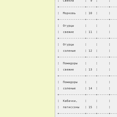
¦  Свекла      ¦  9  ¦      ¦   
+--------------+-----+------+---
¦  Морковь     ¦ 10  ¦      ¦   
+--------------+-----+------+---
¦  Огурцы      ¦     ¦      ¦   
¦  свежие      ¦ 11  ¦      ¦   
+--------------+-----+------+---
¦  Огурцы      ¦     ¦      ¦   
¦  соленые     ¦ 12  ¦      ¦   
+--------------+-----+------+---
¦  Помидоры    ¦     ¦      ¦   
¦  свежие      ¦ 13  ¦      ¦   
+--------------+-----+------+---
¦  Помидоры    ¦     ¦      ¦   
¦  соленые     ¦ 14  ¦      ¦   
+--------------+-----+------+---
¦  Кабачки,    ¦     ¦      ¦   
¦  патиссоны   ¦ 15  ¦      ¦   
+--------------+-----+------+---