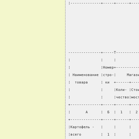
¦--------------+-----+------+---
                                
                                
                                
                                
---------------+-----T----------
¦              ¦     ¦          
¦              ¦Номер+----------
¦ Наименование ¦стро-¦     Магаз
¦  товара      ¦ ки  +------+---
¦              ¦     ¦Коли- ¦Сто
¦              ¦     ¦чество¦мос
+--------------+-----+------+---
¦       А      ¦  Б  ¦  1   ¦  2
+--------------+-----+------+---
¦Картофель -   ¦     ¦      ¦   
¦всего         ¦  1  ¦      ¦   