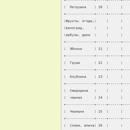
+--------------+-----+------+---
¦  Петрушка    ¦ 20  ¦      ¦   
+--------------+-----+------+---
¦Фрукты, ягоды,¦     ¦      ¦   
¦виноград,     ¦     ¦      ¦   
¦арбузы, дыни  ¦     ¦      ¦   
+--------------+-----+------+---
¦  Яблоки      ¦ 21  ¦      ¦   
+--------------+-----+------+---
¦  Груши       ¦ 22  ¦      ¦   
+--------------+-----+------+---
¦  Клубника    ¦ 23  ¦      ¦   
+--------------+-----+------+---
¦  Смородина   ¦     ¦      ¦   
¦  черная      ¦ 24  ¦      ¦   
+--------------+-----+------+---
¦  Черешня     ¦ 25  ¦      ¦   
+--------------+-----+------+---
¦  Слива, алыча¦ 26  ¦      ¦   