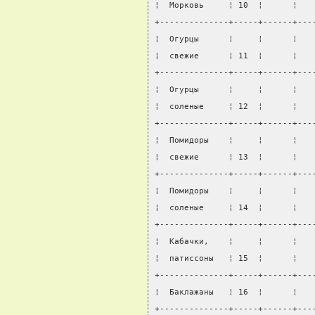
¦  Морковь     ¦ 10  ¦      ¦   
+--------------+-----+------+---
¦  Огурцы      ¦     ¦      ¦   
¦  свежие      ¦ 11  ¦      ¦   
+--------------+-----+------+---
¦  Огурцы      ¦     ¦      ¦   
¦  соленые     ¦ 12  ¦      ¦   
+--------------+-----+------+---
¦  Помидоры    ¦     ¦      ¦   
¦  свежие      ¦ 13  ¦      ¦   
+--------------+-----+------+---
¦  Помидоры    ¦     ¦      ¦   
¦  соленые     ¦ 14  ¦      ¦   
+--------------+-----+------+---
¦  Кабачки,    ¦     ¦      ¦   
¦  патиссоны   ¦ 15  ¦      ¦   
+--------------+-----+------+---
¦  Баклажаны   ¦ 16  ¦      ¦   
+--------------+-----+------+---