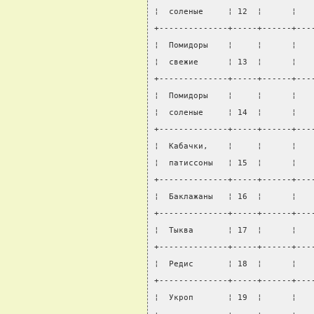
¦  соленые     ¦ 12  ¦      ¦   
+--------------+-----+------+---
¦  Помидоры    ¦     ¦      ¦   
¦  свежие      ¦ 13  ¦      ¦   
+--------------+-----+------+---
¦  Помидоры    ¦     ¦      ¦   
¦  соленые     ¦ 14  ¦      ¦   
+--------------+-----+------+---
¦  Кабачки,    ¦     ¦      ¦   
¦  патиссоны   ¦ 15  ¦      ¦   
+--------------+-----+------+---
¦  Баклажаны   ¦ 16  ¦      ¦   
+--------------+-----+------+---
¦  Тыква       ¦ 17  ¦      ¦   
+--------------+-----+------+---
¦  Редис       ¦ 18  ¦      ¦   
+--------------+-----+------+---
¦  Укроп       ¦ 19  ¦      ¦   