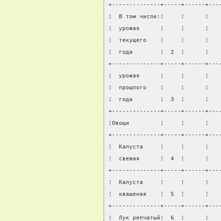
+--------------+-----+------+---
¦  В том числе:¦     ¦      ¦   
¦  урожая      ¦     ¦      ¦   
¦  текущего    ¦     ¦      ¦   
¦  года        ¦  2  ¦      ¦   
+--------------+-----+------+---
¦  урожая      ¦     ¦      ¦   
¦  прошлого    ¦     ¦      ¦   
¦  года        ¦  3  ¦      ¦   
+--------------+-----+------+---
¦Овощи         ¦     ¦      ¦   
+--------------+-----+------+---
¦  Капуста     ¦     ¦      ¦   
¦  свежая      ¦  4  ¦      ¦   
+--------------+-----+------+---
¦  Капуста     ¦     ¦      ¦   
¦  квашеная    ¦  5  ¦      ¦   
+--------------+-----+------+---
¦  Лук репчатый¦  6  ¦      ¦   