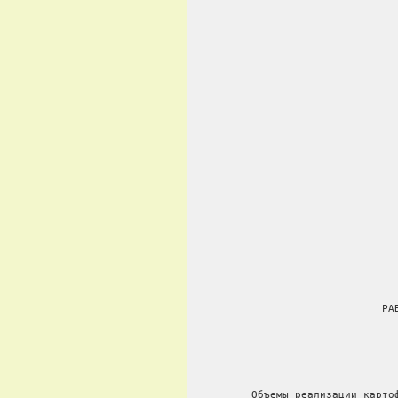
                              РА
         Объемы реализации карто