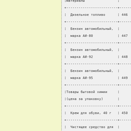
¦материалы                ¦     
+-------------------------+-----
¦  Дизельное топливо      ¦ 446 
+-------------------------+-----
¦  Бензин автомобильный,  ¦     
¦  марка АИ-80            ¦ 447 
+-------------------------+-----
¦  Бензин автомобильный,  ¦     
¦  марка АИ-92            ¦ 448 
+-------------------------+-----
¦  Бензин автомобильный,  ¦     
¦  марка АИ-95            ¦ 449 
+-------------------------+-----
¦Товары бытовой химии     ¦     
¦(цена за упаковку)       ¦     
+-------------------------+-----
¦  Крем для обуви, 40 г   ¦ 450 
+-------------------------+-----
¦  Чистящее средство для  ¦     