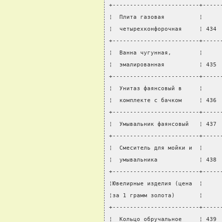
+-------------------------+-----
¦  Плита газовая          ¦     
¦  четырехконфорочная     ¦ 434 
+-------------------------+-----
¦  Ванна чугунная,        ¦     
¦  эмалированная          ¦ 435 
+-------------------------+-----
¦  Унитаз фаянсовый в     ¦     
¦  комплекте с бачком     ¦ 436 
+-------------------------+-----
¦  Умывальник фаянсовый   ¦ 437 
+-------------------------+-----
¦  Смеситель для мойки и  ¦     
¦  умывальника            ¦ 438 
+-------------------------+-----
¦Ювелирные изделия (цена  ¦     
¦за 1 грамм золота)       ¦     
+-------------------------+-----
¦  Кольцо обручальное     ¦ 439 