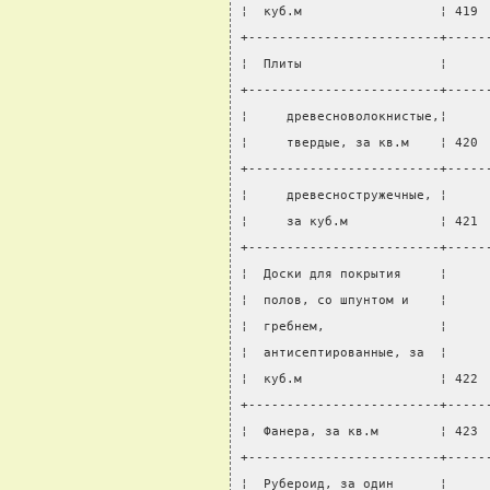
¦  куб.м                  ¦ 419 
+-------------------------+-----
¦  Плиты                  ¦     
+-------------------------+-----
¦     древесноволокнистые,¦     
¦     твердые, за кв.м    ¦ 420 
+-------------------------+-----
¦     древесностружечные, ¦     
¦     за куб.м            ¦ 421 
+-------------------------+-----
¦  Доски для покрытия     ¦     
¦  полов, со шпунтом и    ¦     
¦  гребнем,               ¦     
¦  антисептированные, за  ¦     
¦  куб.м                  ¦ 422 
+-------------------------+-----
¦  Фанера, за кв.м        ¦ 423 
+-------------------------+-----
¦  Рубероид, за один      ¦     