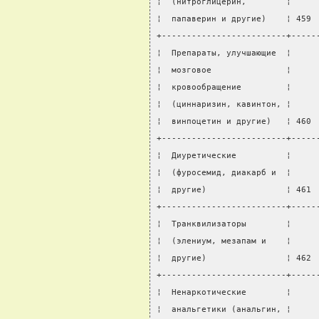
¦  (нитроглицерин,        ¦     
¦  папаверин и другие)    ¦ 459 
+-------------------------+-----
¦  Препараты, улучшающие  ¦     
¦  мозговое               ¦     
¦  кровообращение         ¦     
¦  (циннаризин, кавинтон, ¦     
¦  винпоцетин и другие)   ¦ 460 
+-------------------------+-----
¦  Диуретические          ¦     
¦  (фуросемид, диакарб и  ¦     
¦  другие)                ¦ 461 
+-------------------------+-----
¦  Транквилизаторы        ¦     
¦  (элениум, мезапам и    ¦     
¦  другие)                ¦ 462 
+-------------------------+-----
¦  Ненаркотические        ¦     
¦  анальгетики (анальгин, ¦     