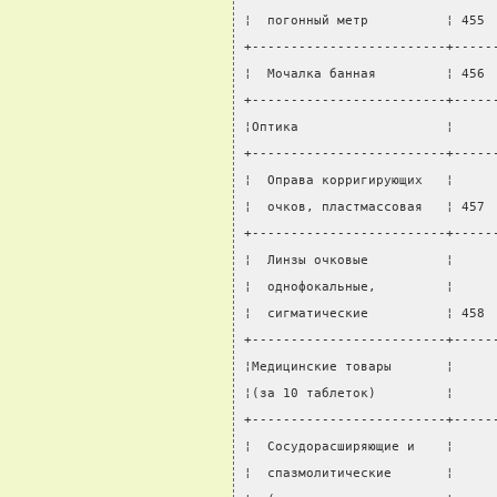
¦  погонный метр          ¦ 455 
+-------------------------+-----
¦  Мочалка банная         ¦ 456 
+-------------------------+-----
¦Оптика                   ¦     
+-------------------------+-----
¦  Оправа корригирующих   ¦     
¦  очков, пластмассовая   ¦ 457 
+-------------------------+-----
¦  Линзы очковые          ¦     
¦  однофокальные,         ¦     
¦  сигматические          ¦ 458 
+-------------------------+-----
¦Медицинские товары       ¦     
¦(за 10 таблеток)         ¦     
+-------------------------+-----
¦  Сосудорасширяющие и    ¦     
¦  спазмолитические       ¦     