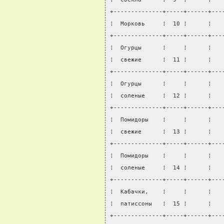
+--------------+-----+------+---
¦  Морковь     ¦  10 ¦      ¦   
+--------------+-----+------+---
¦  Огурцы      ¦     ¦      ¦   
¦  свежие      ¦  11 ¦      ¦   
+--------------+-----+------+---
¦  Огурцы      ¦     ¦      ¦   
¦  соленые     ¦  12 ¦      ¦   
+--------------+-----+------+---
¦  Помидоры    ¦     ¦      ¦   
¦  свежие      ¦  13 ¦      ¦   
+--------------+-----+------+---
¦  Помидоры    ¦     ¦      ¦   
¦  соленые     ¦  14 ¦      ¦   
+--------------+-----+------+---
¦  Кабачки,    ¦     ¦      ¦   
¦  патиссоны   ¦  15 ¦      ¦   
+--------------+-----+------+---