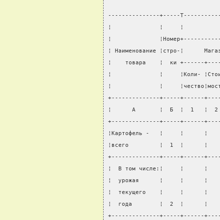
                                
---------------+-----T----------
¦              ¦     ¦          
¦              ¦Номер+----------
¦ Наименование ¦стро-¦      Мага
¦    товара    ¦  ки +------+---
¦              ¦     ¦Коли- ¦Сто
¦              ¦     ¦чество¦мос
+--------------+-----+------+---
¦      А       ¦  Б  ¦  1   ¦  2
+--------------+-----+------+---
¦Картофель -   ¦     ¦      ¦   
¦всего         ¦  1  ¦      ¦   
+--------------+-----+------+---
¦  В том числе:¦     ¦      ¦   
¦  урожая      ¦     ¦      ¦   
¦  текущего    ¦     ¦      ¦   
¦  года        ¦  2  ¦      ¦   
+--------------+-----+------+---