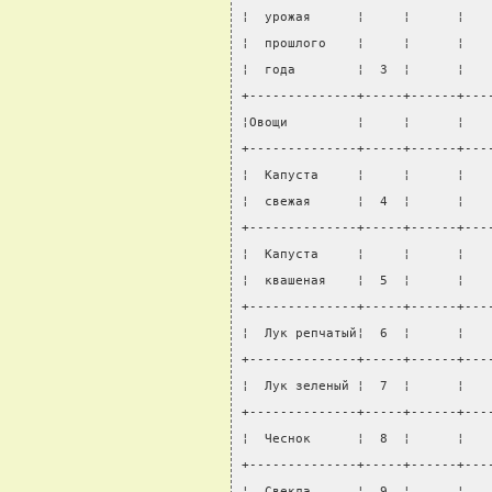
¦  урожая      ¦     ¦      ¦   
¦  прошлого    ¦     ¦      ¦   
¦  года        ¦  3  ¦      ¦   
+--------------+-----+------+---
¦Овощи         ¦     ¦      ¦   
+--------------+-----+------+---
¦  Капуста     ¦     ¦      ¦   
¦  свежая      ¦  4  ¦      ¦   
+--------------+-----+------+---
¦  Капуста     ¦     ¦      ¦   
¦  квашеная    ¦  5  ¦      ¦   
+--------------+-----+------+---
¦  Лук репчатый¦  6  ¦      ¦   
+--------------+-----+------+---
¦  Лук зеленый ¦  7  ¦      ¦   
+--------------+-----+------+---
¦  Чеснок      ¦  8  ¦      ¦   
+--------------+-----+------+---
¦  Свекла      ¦  9  ¦      ¦   