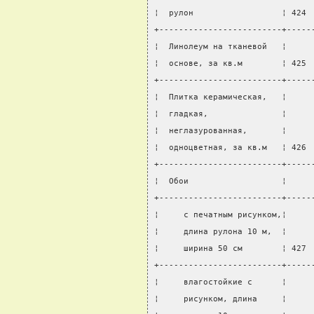
¦  рулон                  ¦ 424 
+-------------------------+-----
¦  Линолеум на тканевой   ¦     
¦  основе, за кв.м        ¦ 425 
+-------------------------+-----
¦  Плитка керамическая,   ¦     
¦  гладкая,               ¦     
¦  неглазурованная,       ¦     
¦  одноцветная, за кв.м   ¦ 426 
+-------------------------+-----
¦  Обои                   ¦     
+-------------------------+-----
¦     с печатным рисунком,¦     
¦     длина рулона 10 м,  ¦     
¦     ширина 50 см        ¦ 427 
+-------------------------+-----
¦     влагостойкие с      ¦     
¦     рисунком, длина     ¦     