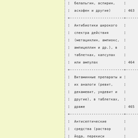
¦  белальгин, аспирин,    ¦     
¦  аскофен и другие)      ¦ 463 
+-------------------------+-----
¦  Антибиотики широкого   ¦     
¦  спектра действия       ¦     
¦  (метациклин, ампиокс,  ¦     
¦  ампицеллин и др.), в   ¦     
¦  таблетках, капсулах    ¦     
¦  или ампулах            ¦ 464 
+-------------------------+-----
¦  Витаминные препараты и ¦     
¦  их аналоги (ревит,     ¦     
¦  декамевит, ундевит и   ¦     
¦  другие), в таблетках,  ¦     
¦  драже                  ¦ 465 
+-------------------------+-----
¦  Антисептические        ¦     
¦  средства (раствор      ¦     
¦  йода, перекиси         ¦     