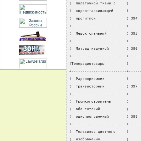
¦  палаточной ткани с     ¦     
¦  водоотталкивающей      ¦     
¦  пропиткой              ¦ 394 
+-------------------------+-----
¦  Мешок спальный         ¦ 395 
+-------------------------+-----
¦  Матрац надувной        ¦ 396 
+-------------------------+-----
¦Телерадиотовары          ¦     
+-------------------------+-----
¦  Радиоприемник          ¦     
¦  транзисторный          ¦ 397 
+-------------------------+-----
¦  Громкоговоритель       ¦     
¦  абонентский            ¦     
¦  однопрограммный        ¦ 398 
+-------------------------+-----
¦  Телевизор цветного     ¦     
¦  изображения            ¦     