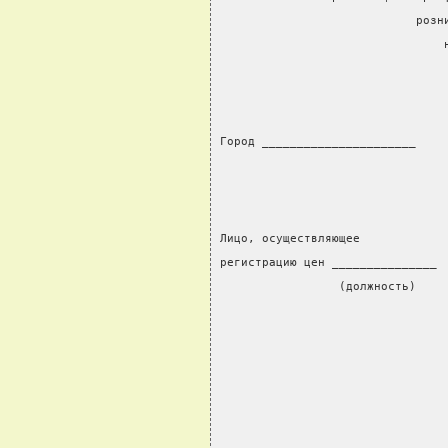
                            розн
                                
Город ______________________
Лицо, осуществляющее
регистрацию цен _______________ 
                 (должность)    
                                
                                
                                