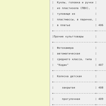
¦  Куклы, головка и ручки ¦     
¦  из пластизола (ПВХ),   ¦     
¦  туловище из            ¦     
¦  пластмассы, в паричке, ¦     
¦  в платье               ¦ 406 
+-------------------------+-----
¦Прочие культтовары       ¦     
+-------------------------+-----
¦  Фотокамера             ¦     
¦  автоматическая         ¦     
¦  среднего класса, типа  ¦     
¦  "Кодак"                ¦ 407 
+-------------------------+-----
¦  Коляска детская        ¦     
+-------------------------+-----
¦     закрытая            ¦ 408 
+-------------------------+-----
¦     прогулочная         ¦ 409 
+-------------------------+-----