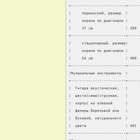
+-------------------------+-----
¦     переносной, размер  ¦     
¦     экрана по диагонали ¦     
¦     37 см               ¦ 399 
+-------------------------+-----
¦     стационарный, размер¦     
¦     экрана по диагонали ¦     
¦     54 см               ¦ 400 
+-------------------------+-----
¦Музыкальные инструменты  ¦     
+-------------------------+-----
¦  Гитара акустическая,   ¦     
¦  шести(семи)струнная,   ¦     
¦  корпус из клееной      ¦     
¦  фанеры березовой или   ¦     
¦  буковой, натурального  ¦     
¦  цвета                  ¦ 401 
+-------------------------+-----