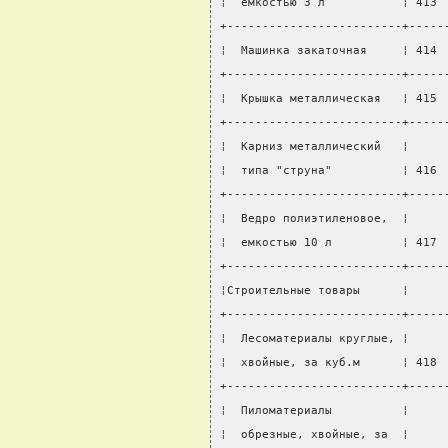
¦  емкостью 3 л           ¦ 413 
+-------------------------+-----
¦  Машинка закаточная     ¦ 414 
+-------------------------+-----
¦  Крышка металлическая   ¦ 415 
+-------------------------+-----
¦  Карниз металлический   ¦     
¦  типа "струна"          ¦ 416 
+-------------------------+-----
¦  Ведро полиэтиленовое,  ¦     
¦  емкостью 10 л          ¦ 417 
+-------------------------+-----
¦Строительные товары      ¦     
+-------------------------+-----
¦  Лесоматериалы круглые, ¦     
¦  хвойные, за куб.м      ¦ 418 
+-------------------------+-----
¦  Пиломатериалы          ¦     
¦  обрезные, хвойные, за  ¦     