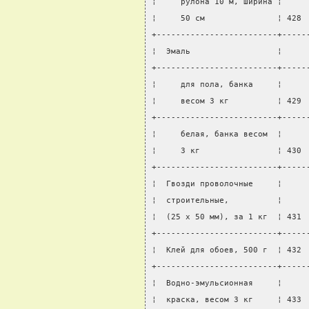
¦     рулона 10 м, ширина ¦     
¦     50 см               ¦ 428 
+-------------------------+-----
¦  Эмаль                  ¦     
+-------------------------+-----
¦     для пола, банка     ¦     
¦     весом 3 кг          ¦ 429 
+-------------------------+-----
¦     белая, банка весом  ¦     
¦     3 кг                ¦ 430 
+-------------------------+-----
¦  Гвозди проволочные     ¦     
¦  строительные,          ¦     
¦  (25 x 50 мм), за 1 кг  ¦ 431 
+-------------------------+-----
¦  Клей для обоев, 500 г  ¦ 432 
+-------------------------+-----
¦  Водно-эмульсионная     ¦     
¦  краска, весом 3 кг     ¦ 433 