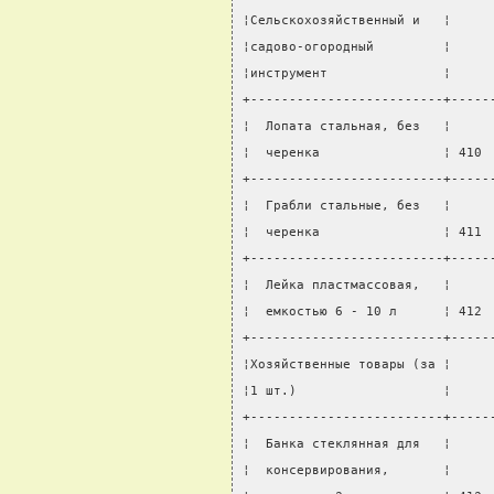
¦Сельскохозяйственный и   ¦     
¦садово-огородный         ¦     
¦инструмент               ¦     
+-------------------------+-----
¦  Лопата стальная, без   ¦     
¦  черенка                ¦ 410 
+-------------------------+-----
¦  Грабли стальные, без   ¦     
¦  черенка                ¦ 411 
+-------------------------+-----
¦  Лейка пластмассовая,   ¦     
¦  емкостью 6 - 10 л      ¦ 412 
+-------------------------+-----
¦Хозяйственные товары (за ¦     
¦1 шт.)                   ¦     
+-------------------------+-----
¦  Банка стеклянная для   ¦     
¦  консервирования,       ¦     