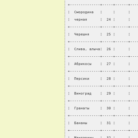
+--------------+-----+------+---
¦  Смородина   ¦     ¦      ¦   
¦  черная      ¦  24 ¦      ¦   
+--------------+-----+------+---
¦  Черешня     ¦  25 ¦      ¦   
+--------------+-----+------+---
¦  Слива, алыча¦  26 ¦      ¦   
+--------------+-----+------+---
¦  Абрикосы    ¦  27 ¦      ¦   
+--------------+-----+------+---
¦  Персики     ¦  28 ¦      ¦   
+--------------+-----+------+---
¦  Виноград    ¦  29 ¦      ¦   
+--------------+-----+------+---
¦  Гранаты     ¦  30 ¦      ¦   
+--------------+-----+------+---
¦  Бананы      ¦  31 ¦      ¦   
+--------------+-----+------+---
¦  Мандарины   ¦  32 ¦      ¦   