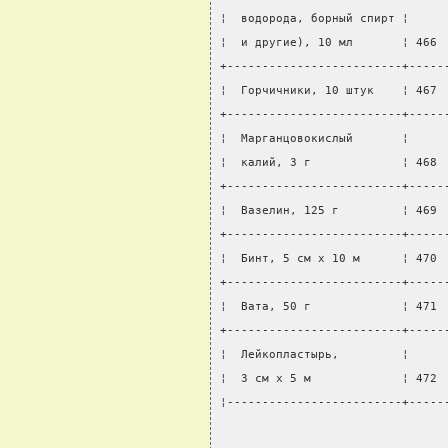
¦  водорода, борный спирт ¦     
¦  и другие), 10 мл       ¦ 466 
+-------------------------+-----
¦  Горчичники, 10 штук    ¦ 467 
+-------------------------+-----
¦  Марганцовокислый       ¦     
¦  калий, 3 г             ¦ 468 
+-------------------------+-----
¦  Вазелин, 125 г         ¦ 469 
+-------------------------+-----
¦  Бинт, 5 см x 10 м      ¦ 470 
+-------------------------+-----
¦  Вата, 50 г             ¦ 471 
+-------------------------+-----
¦  Лейкопластырь,         ¦     
¦  3 см x 5 м             ¦ 472 
¦-------------------------+-----