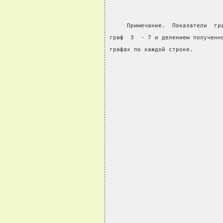
     Примечание.  Показатели  гр
граф  3  - 7 и делением полученн
графах по каждой строке.