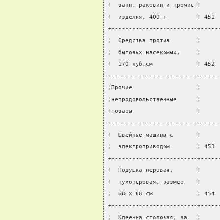
¦  ванн, раковин и прочие ¦     
¦  изделия, 400 г         ¦ 451 
+-------------------------+-----
¦  Средства против        ¦     
¦  бытовых насекомых,     ¦     
¦  170 куб.см             ¦ 452 
+-------------------------+-----
¦Прочие                   ¦     
¦непродовольственные      ¦     
¦товары                   ¦     
+-------------------------+-----
¦  Швейные машины с       ¦     
¦  электроприводом        ¦ 453 
+-------------------------+-----
¦  Подушка перовая,       ¦     
¦  пухоперовая, размер    ¦     
¦  68 x 68 см             ¦ 454 
+-------------------------+-----
¦  Клеенка столовая, за   ¦     