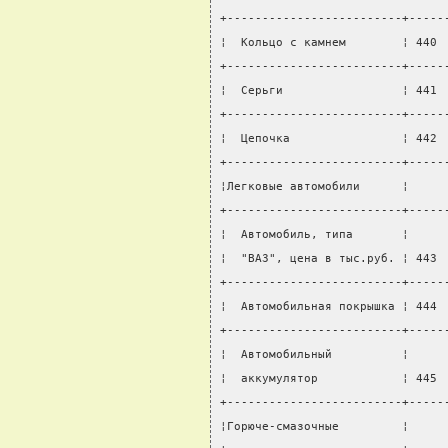
+-------------------------+-----
¦  Кольцо с камнем        ¦ 440 
+-------------------------+-----
¦  Серьги                 ¦ 441 
+-------------------------+-----
¦  Цепочка                ¦ 442 
+-------------------------+-----
¦Легковые автомобили      ¦     
+-------------------------+-----
¦  Автомобиль, типа       ¦     
¦  "ВАЗ", цена в тыс.руб. ¦ 443 
+-------------------------+-----
¦  Автомобильная покрышка ¦ 444 
+-------------------------+-----
¦  Автомобильный          ¦     
¦  аккумулятор            ¦ 445 
+-------------------------+-----
¦Горюче-смазочные         ¦     