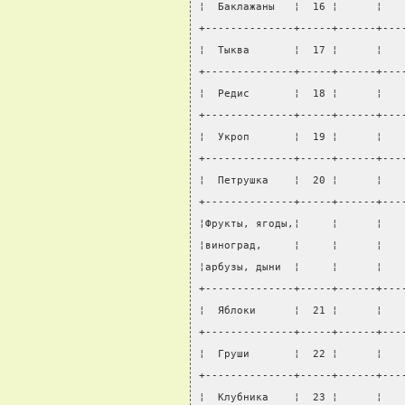
¦  Баклажаны   ¦  16 ¦      ¦   
+--------------+-----+------+---
¦  Тыква       ¦  17 ¦      ¦   
+--------------+-----+------+---
¦  Редис       ¦  18 ¦      ¦   
+--------------+-----+------+---
¦  Укроп       ¦  19 ¦      ¦   
+--------------+-----+------+---
¦  Петрушка    ¦  20 ¦      ¦   
+--------------+-----+------+---
¦Фрукты, ягоды,¦     ¦      ¦   
¦виноград,     ¦     ¦      ¦   
¦арбузы, дыни  ¦     ¦      ¦   
+--------------+-----+------+---
¦  Яблоки      ¦  21 ¦      ¦   
+--------------+-----+------+---
¦  Груши       ¦  22 ¦      ¦   
+--------------+-----+------+---
¦  Клубника    ¦  23 ¦      ¦   