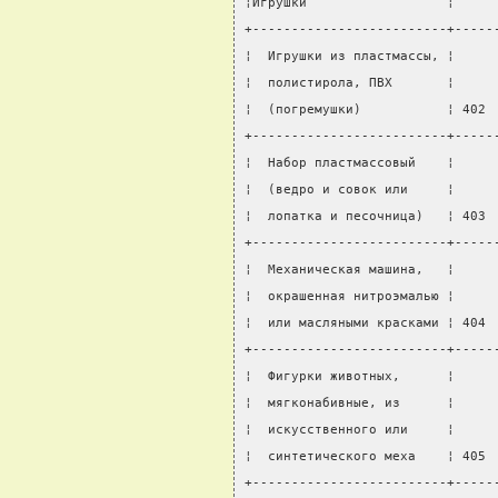
¦Игрушки                  ¦     
+-------------------------+-----
¦  Игрушки из пластмассы, ¦     
¦  полистирола, ПВХ       ¦     
¦  (погремушки)           ¦ 402 
+-------------------------+-----
¦  Набор пластмассовый    ¦     
¦  (ведро и совок или     ¦     
¦  лопатка и песочница)   ¦ 403 
+-------------------------+-----
¦  Механическая машина,   ¦     
¦  окрашенная нитроэмалью ¦     
¦  или масляными красками ¦ 404 
+-------------------------+-----
¦  Фигурки животных,      ¦     
¦  мягконабивные, из      ¦     
¦  искусственного или     ¦     
¦  синтетического меха    ¦ 405 
+-------------------------+-----