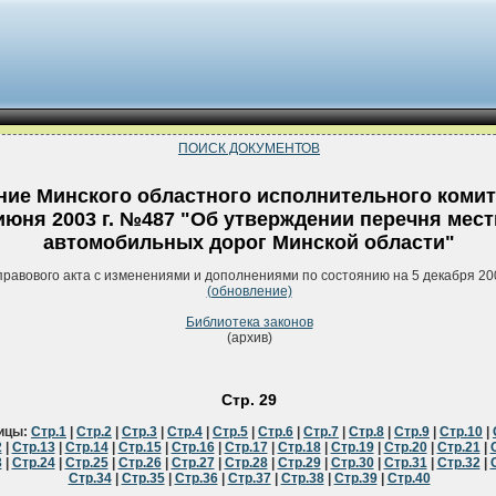
ПОИСК ДОКУМЕНТОВ
ие Минского областного исполнительного комит
июня 2003 г. №487 "Об утверждении перечня мес
автомобильных дорог Минской области"
правового акта с изменениями и дополнениями по состоянию на 5 декабря 20
(обновление)
Библиотека законов
(архив)
Стр. 29
ицы:
Стр.1
|
Стр.2
|
Стр.3
|
Стр.4
|
Стр.5
|
Стр.6
|
Стр.7
|
Стр.8
|
Стр.9
|
Стр.10
|
2
|
Стр.13
|
Стр.14
|
Стр.15
|
Стр.16
|
Стр.17
|
Стр.18
|
Стр.19
|
Стр.20
|
Стр.21
|
3
|
Стр.24
|
Стр.25
|
Стр.26
|
Стр.27
|
Стр.28
|
Стр.29
|
Стр.30
|
Стр.31
|
Стр.32
|
Стр.34
|
Стр.35
|
Стр.36
|
Стр.37
|
Стр.38
|
Стр.39
|
Стр.40