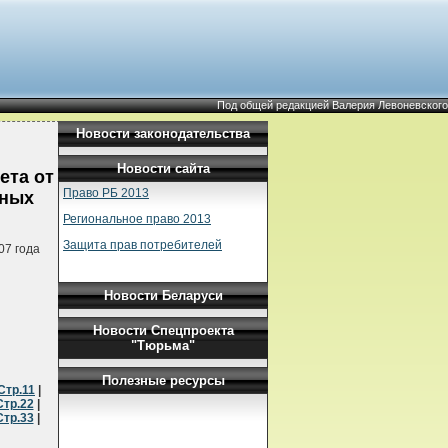
Под общей редакцией Валерия Левоневского
Новости законодательства
Новости сайта
ета от
Право РБ 2013
тных
Региональное право 2013
Защита прав потребителей
07 года
Новости Беларуси
Новости Спецпроекта
"Тюрьма"
Полезные ресурсы
Стр.11
|
Стр.22
|
Стр.33
|