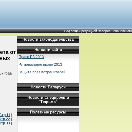
Под общей редакцией Валерия Левоневского
Новости законодательства
Новости сайта
ета от
Право РБ 2013
тных
Региональное право 2013
Защита прав потребителей
07 года
Новости Беларуси
Новости Спецпроекта
"Тюрьма"
Полезные ресурсы
Стр.11
|
Стр.22
|
Стр.33
|