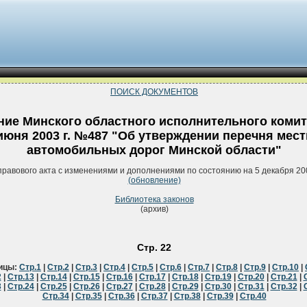
ПОИСК ДОКУМЕНТОВ
ие Минского областного исполнительного комит
июня 2003 г. №487 "Об утверждении перечня мес
автомобильных дорог Минской области"
правового акта с изменениями и дополнениями по состоянию на 5 декабря 20
(обновление)
Библиотека законов
(архив)
Стр. 22
ицы:
Стр.1
|
Стр.2
|
Стр.3
|
Стр.4
|
Стр.5
|
Стр.6
|
Стр.7
|
Стр.8
|
Стр.9
|
Стр.10
|
2
|
Стр.13
|
Стр.14
|
Стр.15
|
Стр.16
|
Стр.17
|
Стр.18
|
Стр.19
|
Стр.20
|
Стр.21
|
3
|
Стр.24
|
Стр.25
|
Стр.26
|
Стр.27
|
Стр.28
|
Стр.29
|
Стр.30
|
Стр.31
|
Стр.32
|
Стр.34
|
Стр.35
|
Стр.36
|
Стр.37
|
Стр.38
|
Стр.39
|
Стр.40