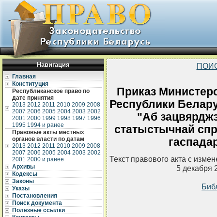
Навигация
ПОИ
Главная
Конституция
Приказ Министерс
Республиканское право по
дате принятия
Республики Беларус
2013
2012
2011
2010
2009
2008
2007
2006
2005
2004
2003
2002
"Аб зацвярдж
2001
2000
1999
1998
1997
1996
1995
1994 и ранее
статыстычнай спр
Правовые акты местных
органов власти по датам
гаспадар
2013
2012
2011
2010
2009
2008
2007
2006
2005
2004
2003
2002
Текст правового акта с изме
2001
2000 и ранее
Архивы
5 декабря 
Кодексы
Законы
Биб
Указы
Постановления
Поиск документа
Полезные ссылки