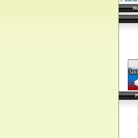
Контак
Но
Р