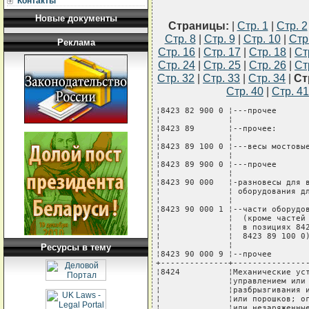
Контакты
Новые документы
Страницы:
|
Стр. 1
|
Стр. 2
Стр. 8
|
Стр. 9
|
Стр. 10
|
Стр
Реклама
Стр. 16
|
Стр. 17
|
Стр. 18
|
Ст
Стр. 24
|
Стр. 25
|
Стр. 26
|
Ст
Стр. 32
|
Стр. 33
|
Стр. 34
|
Ст
Стр. 40
|
Стр. 41
¦8423 82 900 0 ¦---прочее                               ¦  шт   ¦
¦              ¦                                        ¦       ¦
¦8423 89       ¦--прочее:                               ¦       ¦
¦              ¦                                        ¦       ¦
¦8423 89 100 0 ¦---весы мостовые                        ¦  шт   ¦
¦              ¦                                        ¦       ¦
¦8423 89 900 0 ¦---прочее                               ¦  шт   ¦
¦              ¦                                        ¦       ¦
¦8423 90 000   ¦-разновесы для весов всех типов; части  ¦       ¦
¦              ¦ оборудования для взвешивания:          ¦       ¦
¦              ¦                                        ¦       ¦
¦8423 90 000 1 ¦--части оборудования для взвешивания    ¦   -   ¦
¦              ¦  (кроме частей оборудования, указанного¦       ¦
¦              ¦  в позициях 8423 10, 8423 81 500 0,    ¦       ¦
¦              ¦  8423 89 100 0)                        ¦       ¦
¦              ¦                                        ¦       ¦
¦8423 90 000 9 ¦--прочее                                ¦   -   ¦
+--------------+----------------------------------------+-------+
¦8424          ¦Механические устройства (с ручным       ¦       ¦
¦              ¦управлением или без него) для метания,  ¦       ¦
¦              ¦разбрызгивания или распыления жидкостей ¦       ¦
¦              ¦или порошков; огнетушители заряженные   ¦       ¦
¦              ¦или незаряженные; пульверизаторы и      ¦       ¦
¦              ¦аналогичные устройства; пароструйные или¦       ¦
¦              ¦пескоструйные и аналогичные метательные ¦       ¦
¦              ¦устройства:                             ¦       ¦
¦              ¦                                        ¦       ¦
¦8424 10       ¦-огнетушители заряженные или            ¦       ¦
¦              ¦ незаряженные:                          ¦       ¦
¦              ¦                                        ¦       ¦
¦8424 10 100 0 ¦--для гражданской авиации               ¦  шт   ¦
¦              ¦                                        ¦       ¦
¦              ¦--прочие:                               ¦       ¦
¦              ¦                                        ¦       ¦
¦8424 10 910 0 ¦---массой не более 21 кг                ¦  шт   ¦
¦              ¦                                        ¦       ¦
¦8424 10 990 0 ¦---прочие                               ¦  шт   ¦
¦              ¦                                        ¦       ¦
¦8424 20 000 0 ¦-пульверизаторы и аналогичные устройства¦  шт   ¦
¦              ¦                                        ¦       ¦
¦8424 30       ¦-машины пароструйные или пескоструйные и¦       ¦
¦              ¦аналогичные метательные устройства:     ¦       ¦
¦              ¦                                        ¦       ¦
¦              ¦--устройства для мойки водой с          ¦       ¦
¦              ¦  встроенным двигателем:                ¦       ¦
¦              ¦                                        ¦       ¦
¦8424 30 010 0 ¦---с нагревательным устройством         ¦  шт   ¦
¦              ¦                                        ¦       ¦
¦              ¦---прочие, с двигателем мощностью:      ¦       ¦
¦              ¦                                        ¦       ¦
¦8424 30 050 0 ¦----не более 7,5 кВт                    ¦  шт   ¦
¦              ¦                                        ¦       ¦
¦8424 30 090 0 ¦----более 7,5 кВт                       ¦  шт   ¦
¦              ¦                                        ¦       ¦
¦              ¦--машины прочие:                        ¦       ¦
¦              ¦                                        ¦       ¦
¦8424 30 100 0 ¦---работающие от сжатого воздуха        ¦  шт   ¦
¦              ¦                                        ¦       ¦
¦8424 30 900 0 ¦---прочие                               ¦  шт   ¦
¦              ¦                                        ¦       ¦
¦              ¦-устройства прочие:                     ¦       ¦
¦              ¦                                        ¦       ¦
¦8424 81       ¦--для сельского хозяйства или           ¦       ¦
¦              ¦  садоводства:                          ¦       ¦
¦              ¦                                        ¦       ¦
¦8424 81 100 0 ¦---приспособления для полива            ¦  шт   ¦
¦              ¦                                        ¦       ¦
¦              ¦---прочие:                              ¦       ¦
¦              ¦                                        ¦       ¦
¦8424 81 300 0 ¦----переносные приспособления           ¦  шт   ¦
¦              ¦                                        ¦       ¦
¦              ¦----прочие:                             ¦       ¦
¦              ¦                                        ¦       ¦
¦8424 81 910 0 ¦-----распылители и распределители       ¦  шт
Ресурсы в тему