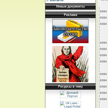
Контакты
Новые документы
¦              ¦                                        ¦       ¦
¦0304 20 19    ¦---пресноводной рыбы прочей:            ¦       ¦
¦              ¦                                        ¦       ¦
¦0304 20 191 0 ¦----осетровых                           ¦   -   ¦
¦              ¦                                        ¦       ¦
¦0304 20 199 0 ¦----прочей                              ¦   -   ¦
¦              ¦                                        ¦       ¦
¦              ¦--трески (Gadus morhua, Gadus           ¦       ¦
¦              ¦  macrocephalus, Gadus ogac) и рыбы вида¦       ¦
¦              ¦  Boreogadus saida:                     ¦       ¦
¦              ¦                                        ¦       ¦
¦0304 20 210 0 ¦---трески вида Gadus macrocephalus      ¦   -   ¦
¦              ¦                                        ¦       ¦
¦0304 20 290 0 ¦---пр
Реклама
Ресурсы в тему