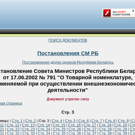
ПОИСК ДОКУМЕНТОВ
Постановления СМ РБ
Постановления других органов Республики Беларусь
тановление Совета Министров Республики Бела
от 17.06.2002 № 791 "О Товарной номенклатуре,
меняемой при осуществлении внешнеэкономиче
деятельности"
Документ утратил силу
ная страница
Стр. 3
ницы:
|
Стр. 1
|
Стр. 2
|
Стр. 3
|
Стр. 4
|
Стр. 5
|
Стр. 6
|
Стр. 7
|
Стр. 8
|
Стр. 9
|
Ст
 11
|
Стр. 12
|
Стр. 13
|
Стр. 14
|
Стр. 15
|
Стр. 16
|
Стр. 17
|
Стр. 18
|
Стр. 19
|
Стр
 21
|
Стр. 22
|
Стр. 23
|
Стр. 24
|
Стр. 25
|
Стр. 26
|
Стр. 27
|
Стр. 28
|
Стр. 29
|
Ст
 31
|
Стр. 32
|
Стр. 33
|
Стр. 34
|
Стр. 35
|
Стр. 36
|
Стр. 37
|
Стр. 38
|
Стр. 39
|
Ст