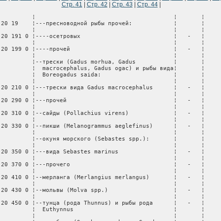
Стр. 41
|
Стр. 42
|
Стр. 43
|
Стр. 44
|
очей                               ¦   -   ¦
¦              ¦                                        ¦       ¦
¦0304 20 310 0 ¦--сайды (Pollachius virens)             ¦   -   ¦
¦              ¦                                        ¦       ¦
¦0304 20 330 0 ¦--пикши (Melanogrammus aeglefinus)      ¦   -   ¦
¦              ¦                                        ¦       ¦
¦              ¦--окуня морского (Sebastes spp.):       ¦       ¦
¦              ¦                                        ¦       ¦
¦0304 20 350 0 ¦---вида Sebastes marinus                ¦   -   ¦
¦              ¦                                        ¦       ¦
¦0304 20 370 0 ¦---прочего                              ¦   -   ¦
¦              ¦                                        ¦       ¦
¦0304 20 410 0 ¦--мерланга (Merlangius merlangus)       ¦   -   ¦
¦              ¦                                        ¦       ¦
¦0304 20 430 0 ¦--мольвы (Molva spp.)                   ¦   -   ¦
¦              ¦                                        ¦       ¦
¦0304 20 450 0 ¦--тунца (рода Thunnus) и рыбы рода      ¦   -   ¦
¦              ¦  Euthynnus                             ¦       ¦
¦              ¦                                        ¦       ¦
¦              ¦--скумбрии (Scomber scombrus, Scomber   ¦       ¦
¦              ¦  australasicus, Scomber                ¦       ¦
¦              ¦  japonicus) и рыбы вида Orcynopsis     ¦       ¦
¦              ¦  unicolor:                             ¦       ¦
¦              ¦                                        ¦       ¦
¦0304 20 510 0 ¦---скумбрии вида Scomber australasicus  ¦   -   ¦
¦              ¦                                        ¦       ¦
¦0304 20 530 0 ¦---прочей                               ¦   -   ¦
¦              ¦                                        ¦       ¦
¦              ¦--мерлузы (Merluccius spp.) и           ¦       ¦
¦              ¦  американского нитеперого налима       ¦       ¦
¦              ¦  (Urophycis spp.):                     ¦       ¦
¦              ¦                                        ¦       ¦
¦              ¦---мерлузы рода Merluccius:             ¦       ¦
¦              ¦                                        ¦       ¦
¦0304 20 550 0 ¦----мерлузы капской (мелководной)       ¦   -   ¦
¦              ¦    (Merluccius capensis) и мерлузы     ¦       ¦
¦              ¦    намибийской (глубоководной)         ¦       ¦
¦              ¦    (Merluccius paradoxus)              ¦       ¦
¦              ¦                                        ¦       ¦
¦0304 20 560 0 ¦----мерлузы аргентинской (Merluccius    ¦   -   ¦
¦              ¦    hubbsi)                             ¦       ¦
¦              ¦                                        ¦       ¦
¦0304 20 580 0 ¦----прочей                              ¦   -   ¦
¦              ¦                                        ¦       ¦
¦0304 20 590 0 ¦---американского нитеперого налима рода ¦   -   ¦
¦              ¦   Urophycis                            ¦       ¦
¦              ¦                                        ¦       ¦
¦              ¦--акул:                                 ¦       ¦
¦              ¦                                        ¦       ¦
¦0304 20 610 0 ¦---акулы колючей (Squalus acanthias     ¦   -   ¦
¦              ¦   spp.) и акулы кошачьей (Scyliorhinus ¦       ¦
¦              ¦   spp.)                                ¦       ¦
¦              ¦                                        ¦       ¦
¦0304 20 690 0 ¦---акул прочих                          ¦   -   ¦
¦              ¦                                        ¦       ¦
¦0304 20 710 0 ¦--камбалы морской (Pleuronectes         ¦   -   ¦
¦              ¦  platessa)                             ¦       ¦
¦              ¦                                        ¦       ¦
¦0304 20 730 0 ¦--камбалы речной (Platichthys flesus)   ¦   -   ¦
¦              ¦                                        ¦       ¦
¦0304 20 750 0 ¦--сельди (Clupea harengus, Clupea       ¦   -   ¦
¦              ¦  pallasii)                             ¦       ¦
¦              ¦                                        ¦       ¦
¦0304 20 790 0 ¦--мегрима (Lepidorhombus spp.)          ¦   -   ¦
¦              ¦                                        ¦       ¦
¦0304 20 810 0 ¦--леща морского обыкновенного (Brama    ¦   -   ¦
¦              ¦  spp.)                                 ¦       ¦
¦              ¦                                        ¦       ¦
¦0304 20 830 0 ¦--удильщика (Lophius spp.)              ¦   -   ¦
¦              ¦                                        ¦       ¦
¦0304 20 850 0 ¦--минтая (Theragra chalcogramma)        ¦   -   ¦
¦              ¦                                        ¦       ¦
¦0304 20 870 0 ¦--меч-рыбы (Xiphias gladius)            ¦   -   ¦
¦              ¦                                        ¦       ¦
¦0304 20 880 0 ¦--клыкача (Dissostichus spp.)           ¦   -   ¦
¦              ¦                                        ¦       ¦
¦0304 20 910 0 ¦--макруронуса новозеландского           ¦   -   ¦
¦              ¦  (Macruronus novaezealandiae)          ¦       ¦
¦              ¦                                        ¦       ¦
¦0304 20 950 0 ¦--прочей                                ¦   -   ¦
¦              ¦                                        ¦       ¦
¦0304 90       ¦-прочие:                                ¦       ¦
¦              ¦                                        ¦       ¦
¦0304 90 050 0 ¦--сурими                                ¦   -   ¦
¦              ¦                                        ¦       ¦
¦              ¦--прочие:                               ¦       ¦
¦              ¦                                        ¦       ¦
¦0304 90 100 0 ¦---пресноводной рыбы                    ¦   -   ¦
¦              ¦                                        ¦       ¦
¦              ¦---прочие:                              ¦       ¦
¦              ¦                                        ¦       ¦
¦0304 90 220 0 ¦----сельди (Clupea harengus, Clupea     ¦   -   ¦
¦              ¦    pallasii)                           ¦       ¦
¦              ¦                                        ¦       ¦
¦0304 90 310 0 ¦----окуня морского (Sebastes spp.)      ¦   -   ¦
¦              ¦                                        ¦       ¦
¦              ¦----трески (Gadus morhua, Gadus ogac,   ¦       ¦
¦              ¦    Gadus macrocephalus) и рыбы вида    ¦       ¦
¦              ¦    Boreogadus saida:                   ¦       ¦
¦              ¦                                        ¦       ¦
¦0304 90 350 0 ¦-----трески вида Gadus macrocephalus    ¦   -   ¦
¦              ¦                                        ¦       ¦
¦0304 90 380 0 ¦-----трески вида Gadus morhua           ¦   -   ¦
¦              ¦                                        ¦       ¦
¦0304 90 390 0 ¦-----прочей                             ¦   -   ¦
¦              ¦                                        ¦       ¦
¦0304 90 410 0 ¦----сайды (Pollachius virens)           ¦   -   ¦
¦              ¦                                        ¦       ¦
¦0304 90 450 0 ¦----пикши (Melanogrammus aeglefinus)    ¦   -   ¦
¦              ¦                                        ¦       ¦
¦              ¦----мерлузы (Merluccius spp.) и         ¦       ¦
¦              ¦    американского нитеперого налима     ¦       ¦
¦              ¦    (Urophycis spp.):                   ¦       ¦
¦              ¦                                        ¦       ¦
¦0304 90 470 0 ¦-----мерлузы рода Merluccius            ¦   -   ¦
¦              ¦                                        ¦       ¦
¦0304 90 490 0 ¦-----американского нитеперого налима    ¦   -   ¦
¦              ¦     рода Urophycis                     ¦       ¦
¦              ¦                                        ¦       ¦
¦0304 90 510 0 ¦----мегрима (Lepidorhombus spp.)        ¦   -   ¦
¦              ¦                                        ¦       ¦
¦0304 90 550 0 ¦----леща морского обыкновенного (Brama  ¦   -   ¦
¦              ¦    spp.)                               ¦       ¦
¦              ¦                                        ¦       ¦
¦0304 90 570 0 ¦----удильщика (Lophius spp.)            ¦   -   ¦
¦              ¦                                        ¦       ¦
¦0304 90 590 0 ¦----путассу (Micromesistius poutassou   ¦   -   ¦
¦              ¦    или Gadus poutassou)                ¦       ¦
¦              ¦                                        ¦       ¦
¦0304 90 610 0 ¦----минтая (Theragra chalcogramma)      ¦   -   ¦
¦              ¦                                        ¦       ¦
¦0304 90 650 0 ¦----меч-рыбы (Xiphias gladius)          ¦   -   ¦
¦              ¦                                        ¦       ¦
¦0304 90 970 0 ¦----прочей                              ¦   -   ¦
+--------------+----------------------------------------+-------+
¦0305          ¦Рыба сушеная, соленая или в рассоле;    ¦       ¦
¦              ¦рыба горячего или холодного копчения;   ¦       ¦
¦              ¦рыбная мука тонкого и грубого помола и  ¦       ¦
¦              ¦гранулы, пригодные