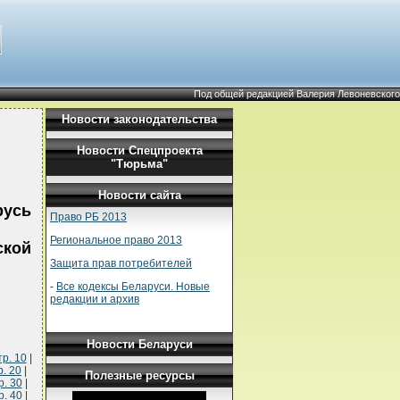
Под общей редакцией Валерия Левоневского
Новости законодательства
Новости Спецпроекта
"Тюрьма"
Новости сайта
русь
Право РБ 2013
Региональное право 2013
ской
Защита прав потребителей
-
Все кодексы Беларуси. Новые
редакции и архив
Новости Беларуси
р. 10
|
. 20
|
Полезные ресурсы
р. 30
|
р. 40
|