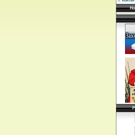
Контак
Но
Р