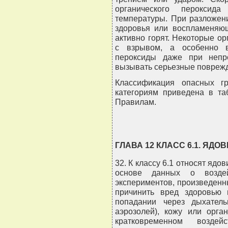
органического пероксид
температуры. При разложен
здоровья или воспламеняющ
активно горят. Некоторые ор
с взрывом, а особенно в
пероксиды даже при непр
вызывать серьезные поврежде
Классификация опасных г
категориям приведена в та
Правилам.
ГЛАВА 12 КЛАСС 6.1. ЯД
32. К классу 6.1 относят ядо
основе данных о возде
экспериментов, произведенны
причинить вред здоровью 
попадании через дыхател
аэрозолей), кожу или орг
кратковременном возде