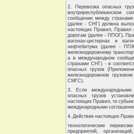
2. Перевозка опасных гру
внутриреспубликанском с
сообщении между странами
(далее - СНГ) должна выпо
настоящих Правил, Правил 
дорогам (далее - ППОГ), Пр
вагонах-цистернах и ваг
нефтебитума (далее - ПП
железнодорожному транспорт
а в международном сообще
странами СНГ) - в соответ
опасных грузов (Приложе
железнодорожном грузовом
СМГС).
3. Если международными 
опасных грузов установл
настоящих Правил, то субъе
международными соглашени
4. Действие настоящих Прави
технологические перевозк
предприятий, организаци