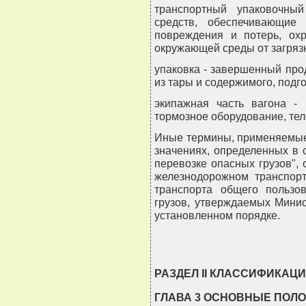
транспортный упаковочны
средств, обеспечивающие
повреждения и потерь, ох
окружающей среды от загрязн
упаковка - завершенный про
из тары и содержимого, подг
экипажная часть вагона - 
тормозное оборудование, тел
Иные термины, применяемые
значениях, определенных в 
перевозке опасных грузов", 
железнодорожном транспорт
транспорта общего пользо
грузов, утверждаемых Мини
установленном порядке.
РАЗДЕЛ II КЛАССИФИКАЦ
ГЛАВА 3 ОСНОВНЫЕ ПОЛ