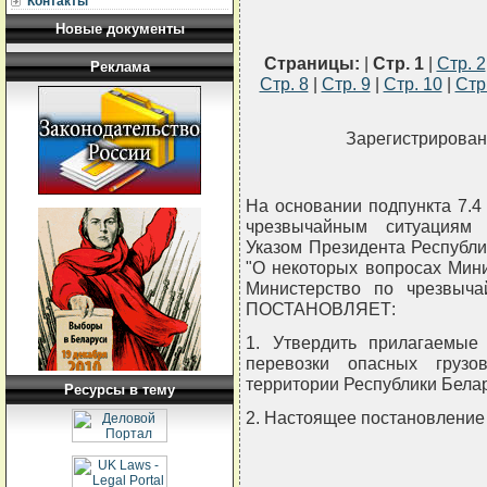
Контакты
Новые документы
Страницы:
|
Стр. 1
|
Стр. 2
Реклама
Стр. 8
|
Стр. 9
|
Стр. 10
|
Стр
Зарегистрировано
На основании подпункта 7.4
чрезвычайным ситуациям 
Указом Президента Республик
"О некоторых вопросах Мин
Министерство по чрезвыча
ПОСТАНОВЛЯЕТ:
1. Утвердить прилагаемые
перевозки опасных грузо
территории Республики Белар
Ресурсы в тему
2. Настоящее постановление в