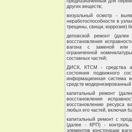
предназначенный для перево
других веществ;
визуальный осмотр - выяв
неработоспособности в узла
трещины, свищи, коррозия) б
деповской ремонт (далее
восстановления исправност
вагона с заменой или в
ограниченной номенклатуры
составных частей;
ДИСК, КТСМ - средства ав
состояния подвижного сос
информационная система ко
средств модернизированный 
капитальный ремонт (дал
восстановления исправно
восстановлению ресурса в
любых его частей, включая б
капитальный ремонт с прод
(далее - КРП) - контроль 
элементов конструкции ваг