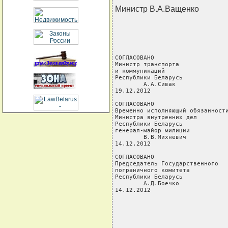
Министр В.А.Ващенко
СОГЛАСОВАНО                     
Министр транспорта              
и коммуникаций                  
Республики Беларусь             
        А.А.Сивак               
19.12.2012                      
СОГЛАСОВАНО                     
Временно исполняющий обязанности
Министра внутренних дел         
Республики Беларусь             
генерал-майор милиции           
        В.В.Михневич            
14.12.2012

СОГЛАСОВАНО                     
Председатель Государственного   
пограничного комитета           
Республики Беларусь             
        А.Д.Боечко              
14.12.2012                      
                                
                                
                                
                                