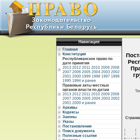
Навигация
Главная
Конституция
Пост
Республиканское право по
Респ
дате принятия
2013
2012
2011
2010
2009
2008
Пр
2007
2006
2005
2004
2003
2002
гр
2001
2000
1999
1998
1997
1996
1995
1994 и ранее
Правовые акты местных
органов власти по датам
Те
2013
2012
2011
2010
2009
2008
2007
2006
2005
2004
2003
2002
2001
2000 и ранее
Архивы
Кодексы
Законы
Страни
Указы
Постановления
¦    ¦       РЕГЕНЕРИРОВАННЫЙ - порошок или  ¦              ¦                 ¦
¦    ¦       гранулы                         ¦              ¦                 ¦
+----+---------------------------------------+--------------+-----------------+
¦1993¦       Каучук синтетический            ¦     328      ¦   3011, 3013    ¦
¦    ¦       пипериленовый (СКОП)            ¦              ¦                 ¦
+----+---------------------------------------+--------------+-----------------+
¦1287¦       КАУЧУКА РАСТВОР                 ¦     305      ¦      3011       ¦
+----+---------------------------------------+--------------+-----------------+
¦1287¦       КАУЧУКА РАСТВОР (давление паров ¦     305      ¦      3012       ¦
¦    ¦       при 50 °C более 110 кПа)        ¦              ¦                 ¦
+----+---------------------------------------+--------------+-----------------+
¦1287¦       КАУЧУКА РАСТВОР (давление паров ¦     305      ¦      30
Поиск документа
Полезные ссылки