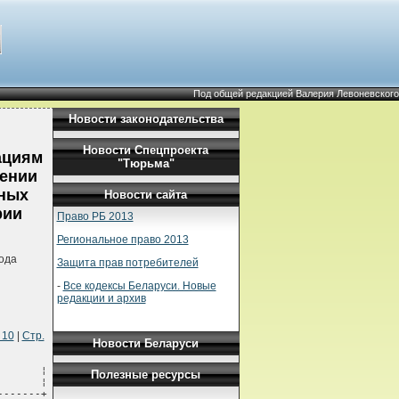
Под общей редакцией Валерия Левоневского
Новости законодательства
Новости Спецпроекта
ациям
"Тюрьма"
дении
сных
Новости сайта
рии
Право РБ 2013
Региональное право 2013
ода
Защита прав потребителей
-
Все кодексы Беларуси. Новые
редакции и архив
 10
|
Стр.
Новости Беларуси
   концентрацией не более 13%, с   ¦                                ¦
¦    ¦       содержанием инертного твердого  ¦                                ¦
¦    ¦       вещества не менее 87%           ¦                                ¦
+----+---------------------------------------+--------------+-----------------+
¦3265¦       Кислота дитиогликолевая         ¦     803      ¦      8012       ¦
+----+---------------------------------------+--------------+-----------------+
¦1768¦       КИСЛОТА ДИФТОРФОСФОРНАЯ         ¦     806      ¦      8012       ¦
¦    ¦       БЕЗВОДНАЯ                       ¦              ¦                 ¦
+----+---------------------------------------+--------------+-----------------+
¦2465¦       КИСЛОТА ДИХЛОРИЗОЦИАНУРОВАЯ     ¦     501      ¦      5112       ¦
¦    ¦       СУХАЯ или КИСЛОТЫ               ¦              ¦                 ¦
¦    ¦       ДИХЛОРИЗОЦИАНУРОВОЙ СОЛИ        ¦              ¦                 ¦

Полезные ресурсы