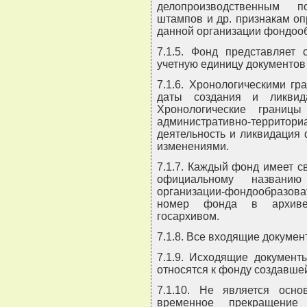
делопроизводственным п
штампов и др. признакам о
данной организации фондоо
7.1.5. Фонд представляет
учетную единицу документов
7.1.6. Хронологическими г
даты создания и ликвида
Хронологические границ
административно-территор
деятельность и ликвидация
изменениями.
7.1.7. Каждый фонд имеет с
официальному названию
организации-фондообразов
номер фонда в архиве 
госархивом.
7.1.8. Все входящие докумен
7.1.9. Исходящие документ
относятся к фонду создавшей
7.1.10. Не является осн
временное прекращение 