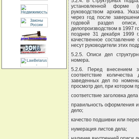
5.2.4. В структурных подр
установленной форме (
руководством архива. Ука
через год после завершени
годовой раздел описи
делопроизводством в 1997 го
позднее 31 декабря 1999 г
качественное составление 
несут руководители этих под
5.2.5. Описи дел структу
номера.
5.2.6. Перед внесением 
соответствие количества
заведенных дел по номенкл
просмотр дел, при котором п
соответствие заголовка дела
правильность оформления и
дело;
качество подшивки или пере
нумерация листов дела;
наличие внутренней описи д