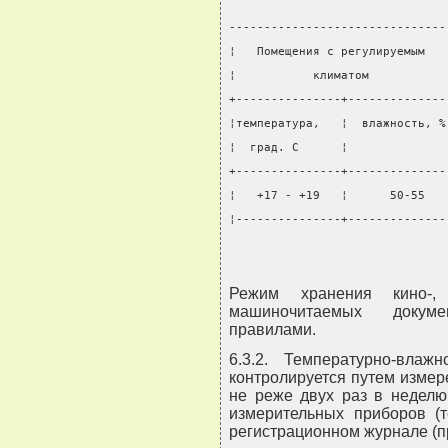
-------------------------------
¦   Помещения с регулируемым   
¦           климатом           
+---------------+--------------
¦температура,   ¦  влажность, %
¦  град. С      ¦              
+---------------+--------------
¦   +17 - +19   ¦      50-55   
¦---------------+--------------
Режим хранения кино-,
машиночитаемых докуме
правилами.
6.3.2. Температурно-вла
контролируется путем измер
не реже двух раз в неделю
измерительных приборов (т
регистрационном журнале (п