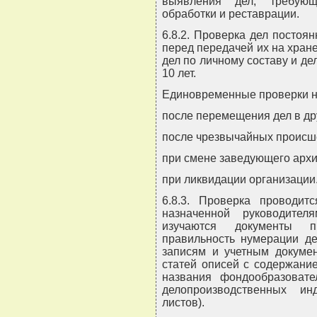
выявления дел, требующи
обработки и реставрации.
6.8.2. Проверка дел постоян
перед передачей их на хран
дел по личному составу и де
10 лет.
Единовременные проверки н
после перемещения дел в др
после чрезвычайных происш
при смене заведующего арх
при ликвидации организации
6.8.3. Проверка проводит
назначенной руководите
изучаются документы п
правильность нумерации де
записям и учетным докумен
статей описей с содержани
названия фондообразовате
делопроизводственных инд
листов).