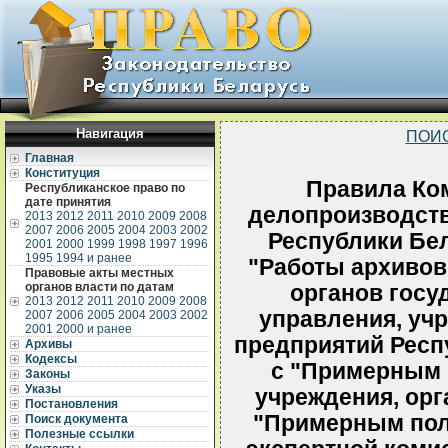
Навигация
ПОИ
Главная
Конституция
Правила Ком
Республиканское право по
дате принятия
делопроизводств
2013
2012
2011
2010
2009
2008
2007
2006
2005
2004
2003
2002
Республики Бел
2001
2000
1999
1998
1997
1996
1995
1994 и ранее
"Работы архивов
Правовые акты местных
органов власти по датам
органов госу
2013
2012
2011
2010
2009
2008
управления, учр
2007
2006
2005
2004
2003
2002
2001
2000 и ранее
предприятий Респ
Архивы
Кодексы
с "Примерным 
Законы
Указы
учреждения, орг
Постановления
"Примерным пол
Поиск документа
Полезные ссылки