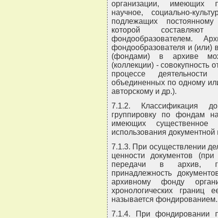
организации, имеющих по
научное, социально-куль
подлежащих постоянному
которой составляют
фондообразователем. А
фондообразователя и (или) 
(фондами) в архиве мож
(коллекции) - совокупность 
процессе деятельности
объединенных по одному или
авторскому и др.).
7.1.2. Классификация д
группировку по фондам на
имеющих существенное 
использования документной
7.1.3. При осуществлении д
ценности документов (пр
передачи в архив, го
принадлежность документов
архивному фонду органи
хронологических границ 
называется фондированием.
7.1.4. При фондировании 