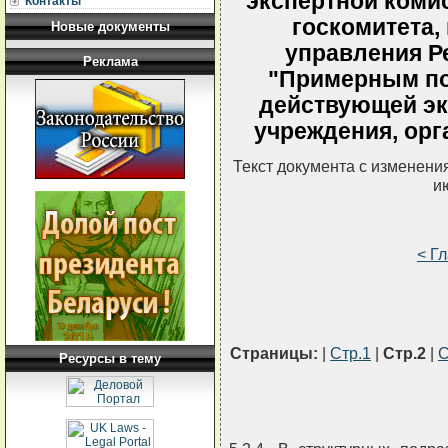
экспертной комис
Контакты
госкомитета,
Новые документы
управления Р
Реклама
"Примерным по
действующей эк
учреждения, орг
Текст документа с изменени
и
< Г
Страницы:
|
Стр.1
|
Стр.2
|
С
Ресурсы в тему