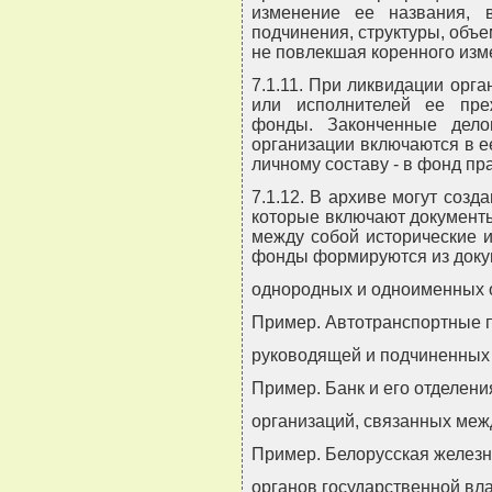
изменение ее названия, в
подчинения, структуры, объе
не повлекшая коренного изм
7.1.11. При ликвидации орг
или исполнителей ее пре
фонды. Законченные дело
организации включаются в е
личному составу - в фонд п
7.1.12. В архиве могут соз
которые включают документ
между собой исторические и
фонды формируются из доку
однородных и одноименных 
Пример. Автотранспортные п
руководящей и подчиненных 
Пример. Банк и его отделени
организаций, связанных меж
Пример. Белорусская железна
органов государственной вла