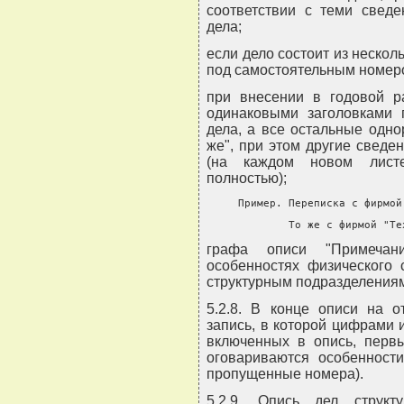
соответствии с теми свед
дела;
если дело состоит из нескол
под самостоятельным номер
при внесении в годовой р
одинаковыми заголовками 
дела, а все остальные одн
же", при этом другие сведе
(на каждом новом листе
полностью);
     Пример. Переписка с фирмой
             То же с фирмой "Те
графа описи "Примечан
особенностях физического 
структурным подразделениям 
5.2.8. В конце описи на о
запись, в которой цифрами 
включенных в опись, перв
оговариваются особенност
пропущенные номера).
5.2.9. Опись дел структ