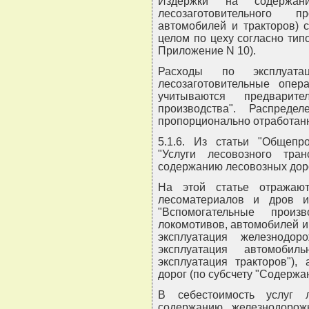
Издержки на содержан
лесозаготовительного п
автомобилей и тракторов) 
целом по цеху согласно тип
Приложение N 10).
Расходы по эксплуата
лесозаготовительные опер
учитываются предварит
производства". Распреде
пропорционально отработан
5.1.6. Из статьи "Общепр
"Услуги лесовозного тр
содержанию лесовозных доро
На этой статье отражаю
лесоматериалов и дров и
"Вспомогательные произ
локомотивов, автомобилей и
эксплуатация железнодор
эксплуатация автомобил
эксплуатация тракторов"),
дорог (по субсчету "Содержа
В себестоимость услуг 
содержанию железнодорож