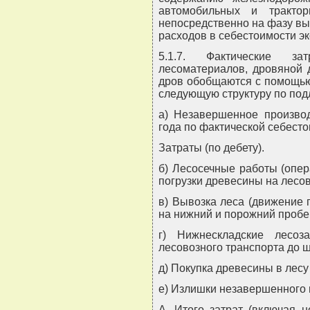
автомобильных и тракто
непосредственно на фазу выв
расходов в себестоимости э
5.1.7. Фактические з
лесоматериалов, дровяной 
дров обобщаются с помощью
следующую структуру по по
а) Незавершенное производ
года по фактической себесто
Затраты (по дебету).
б) Лесосечные работы (опер
погрузки древесины на лесов
в) Вывозка леса (движение 
на нижний и порожний пробег
г) Нижнескладские лесоза
лесовозного транспорта до 
д) Покупка древесины в лесу
е) Излишки незавершенного 
А. Итого затрат (включая 