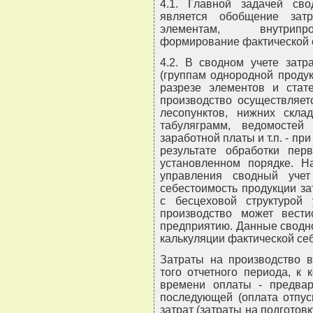
4.1. Главной задачей сво
является обобщение зат
элементам, внутрипро
формирование фактической 
4.2. В сводном учете затр
(группам однородной продукц
разрезе элементов и стат
производство осуществляет
лесопунктов, нижних скла
табуляграмм, ведомостей
заработной платы и т.п. - пр
результате обработки пер
установленном порядке. Н
управления сводный уче
себестоимость продукции за
с бесцеховой структурой
производство может вест
предприятию. Данные сводно
калькуляции фактической се
Затраты на производство в
того отчетного периода, к 
времени оплаты - предвари
последующей (оплата отпус
затрат (затраты на подготов