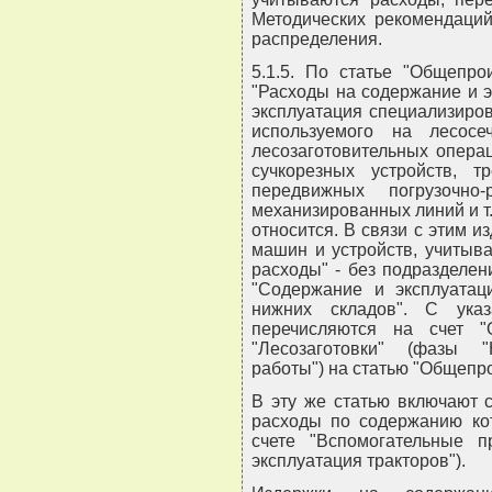
Методических рекомендаций
распределения.
5.1.5. По статье "Общепро
"Расходы на содержание и 
эксплуатация специализиров
используемого на лесос
лесозаготовительных операц
сучкорезных устройств, т
передвижных погрузочно-
механизированных линий и т.
относится. В связи с этим и
машин и устройств, учитыв
расходы" - без подразделен
"Содержание и эксплуатаци
нижних складов". С ука
перечисляются на счет "
"Лесозаготовки" (фазы "
работы") на статью "Общепр
В эту же статью включают с
расходы по содержанию ко
счете "Вспомогательные п
эксплуатация тракторов").