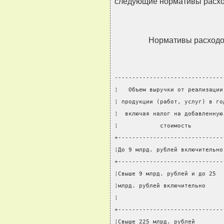
следующие нормативы расход
Нормативы расходов
-------------------------------
¦   Объем выручки от реализации
¦ продукции (работ, услуг) в го
¦  включая налог на добавленную
¦            стоимость         
+------------------------------
¦До 9 млрд. рублей включительно
+------------------------------
¦Свыше 9 млрд. рублей и до 25  
¦млрд. рублей включительно     
¦                              
+------------------------------
¦Свыше 225 млрд. рублей        