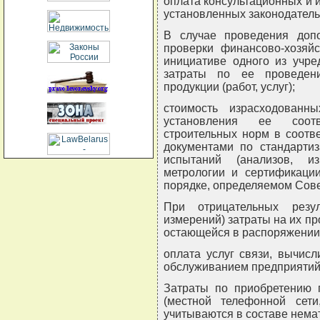
оплата консультационных и 
установленных законодательс
В случае проведения допо
проверки финансово-хозяйс
инициативе одного из учред
затраты по ее проведен
продукции (работ, услуг);
стоимость израсходован
установления ее соотв
строительных норм в соотв
документами по стандартиз
испытаний (анализов, из
метрологии и сертификации
порядке, определяемом Сове
При отрицательных резул
измерений) затраты на их п
остающейся в распоряжении
оплата услуг связи, вычисл
обслуживанием предприятий
Затраты по приобретению 
(местной телефонной сет
учитываются в составе нема