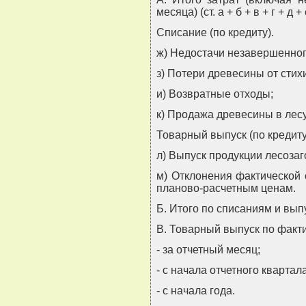
месяца) (ст. а + б + в + г + д + 
Списание (по кредиту).
ж) Недостачи незавершенног
з) Потери древесины от стих
и) Возвратные отходы;
к) Продажа древесины в лесу
Товарный выпуск (по кредиту
л) Выпуск продукции лесоза
м) Отклонения фактической 
планово-расчетным ценам.
Б. Итого по списаниям и выпуск
В. Товарный выпуск по факт
- за отчетный месяц;
- с начала отчетного квартала
- с начала года.