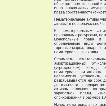
объектов промышленной и ин
иных аналогичных имущест
права собственности конкре
Нематериальные активы учи
активы" в первоначальной оц
К нематериальным акти
природными ресурсами, пат
монопольные права и п
определенные виды деяте
торговые марки, товарные з
нематериальные активы.
Стоимость нематериальн
амортизационных отчисл
(учреждением) исходя
нематериальным активам, с
невозможно установить,
разрабатываются на срок д
деятельности предприяти
активам, стоимость кото
заработной платы, из
оприходования в размере 10
Износ нематериальных акт