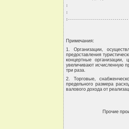
¦                              
¦                              
¦------------------------------
Примечания:
1. Организации, осущест
предоставления туристически
концертные организации, 
увеличивают исчисленную п
три раза.
2. Торговые, снабженческ
предельного размера расхо
валового дохода от реализац
Прочие про