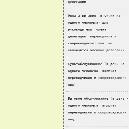
¦делегации                     
+------------------------------
¦Оплата питания (в сутки на    
¦одного человека) для          
¦руководителя, члена           
¦делегации, переводчика и      
¦сопровождающих лиц, не        
¦являющихся членами делегации  
+------------------------------
¦Культобслуживание (в день на  
¦одного человека, включая      
¦переводчиков и сопровождающих 
¦лиц)                          
+------------------------------
¦Бытовое обслуживание (в день н
¦одного человека, включая      
¦переводчиков и сопровождающих 
¦лиц)                          
+------------------------------