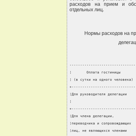
расходов на прием и обс
отдельных лиц.
Нормы расходов на п
делегац
-------------------------------
¦       Оплата гостиницы       
¦ (в сутки на одного человека) 
+------------------------------
¦Для руководителя делегации    
¦                              
+------------------------------
¦Для члена делегации,          
¦переводчика и сопровождающих  
¦лиц, не являющихся членами    