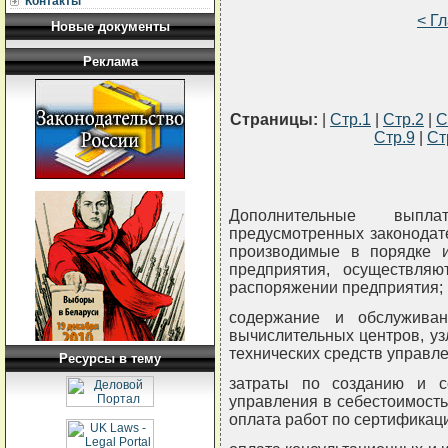
Контакты
< Г
Новые документы
Реклама
Страницы:
|
Стр.1
|
Стр.2
|
С
Стр.9
|
Ст
Дополнительные вып
предусмотренных законодат
производимые в порядке 
предприятия, осуществля
распоряжении предприятия;
содержание и обслуживан
вычислительных центров, узл
технических средств управле
Ресурсы в тему
затраты по созданию и с
управления в себестоимость 
оплата работ по сертификации