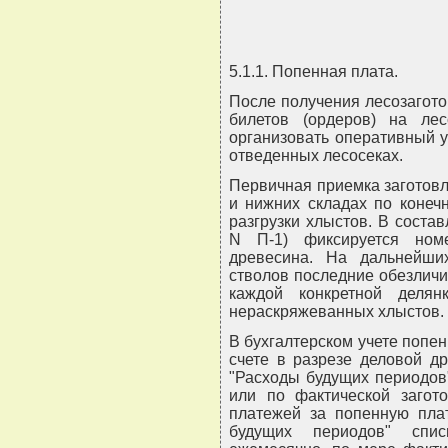
5.1.1. Попенная плата.
После получения лесозагот
билетов (ордеров) на ле
организовать оперативный у
отведенных лесосеках.
Первичная приемка заготовл
и нижних складах по конеч
разгрузки хлыстов. В соста
N П-1) фиксируется ном
древесина. На дальнейши
стволов последние обезлич
каждой конкретной делян
нераскряжеванных хлыстов.
В бухгалтерском учете попе
счете в разрезе деловой д
"Расходы будущих периодов
или по фактической загот
платежей за попенную плат
будущих периодов" спис