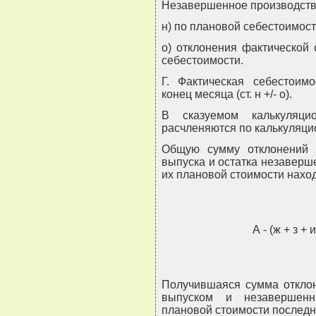
Незавершенное производство
н) по плановой себестоимост
о) отклонения фактической 
себестоимости.
Г. Фактическая себестоим
конец месяца (ст. н +/- о).
В сказуемом калькуляци
расчленяются по калькуляци
Общую сумму отклонений ф
выпуска и остатка незаверш
их плановой стоимости нахо
А - (ж + з + и
Получившаяся сумма откло
выпуском и незавершенн
плановой стоимости последн