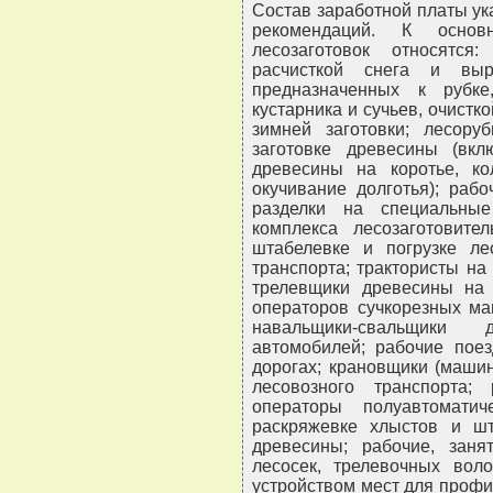
Состав заработной платы ука
рекомендаций. К осно
лесозаготовок относятся
расчисткой снега и выр
предназначенных к рубк
кустарника и сучьев, очистк
зимней заготовки; лесор
заготовке древесины (вкл
древесины на коротье, ко
окучивание долготья); раб
разделки на специальны
комплекса лесозаготовите
штабелевке и погрузке ле
транспорта; трактористы на
трелевщики древесины на 
операторов сучкорезных ма
навальщики-свальщики
автомобилей; рабочие пое
дорогах; крановщики (машин
лесовозного транспорта; 
операторы полуавтоматич
раскряжевке хлыстов и шт
древесины; рабочие, заня
лесосек, трелевочных вол
устройством мест для проф