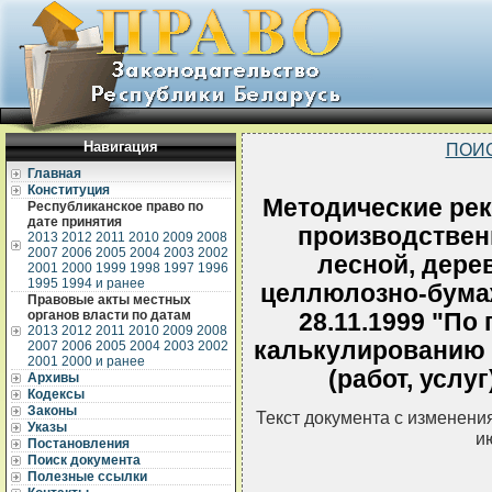
Навигация
ПОИ
Главная
Конституция
Методические ре
Республиканское право по
дате принятия
производствен
2013
2012
2011
2010
2009
2008
2007
2006
2005
2004
2003
2002
лесной, дер
2001
2000
1999
1998
1997
1996
1995
1994 и ранее
целлюлозно-бума
Правовые акты местных
органов власти по датам
28.11.1999 "По
2013
2012
2011
2010
2009
2008
калькулированию 
2007
2006
2005
2004
2003
2002
2001
2000 и ранее
(работ, услу
Архивы
Кодексы
Законы
Текст документа с изменени
Указы
и
Постановления
Поиск документа
Полезные ссылки