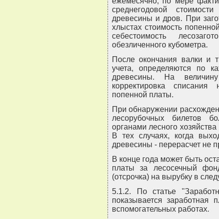
ежемесячно, по мере факти
среднегодовой стоимости
древесины и дров. При заго
хлыстах стоимость попенно
себестоимость лесозаго
обезличенного кубометра.
После окончания валки и т
учета, определяются по к
древесины. На величин
корректировка списания 
попенной платы.
При обнаружении расхожден
лесорубочных билетов б
органами лесного хозяйства
В тех случаях, когда выхо
древесины - перерасчет не п
В конце года может быть ос
платы за лесосечный фон
(отсрочка) на вырубку в сле
5.1.2. По статье "Заработ
показывается заработная п
вспомогательных работах.