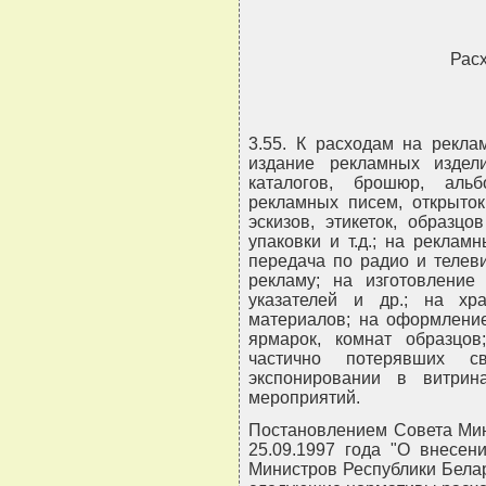
Рас
3.55. К расходам на рекла
издание рекламных издели
каталогов, брошюр, альб
рекламных писем, открыток 
эскизов, этикеток, образц
упаковки и т.д.; на реклам
передача по радио и телев
рекламу; на изготовление
указателей и др.; на хр
материалов; на оформление
ярмарок, комнат образцов
частично потерявших с
экспонировании в витри
мероприятий.
Постановлением Совета Мин
25.09.1997 года "О внесен
Министров Республики Белару