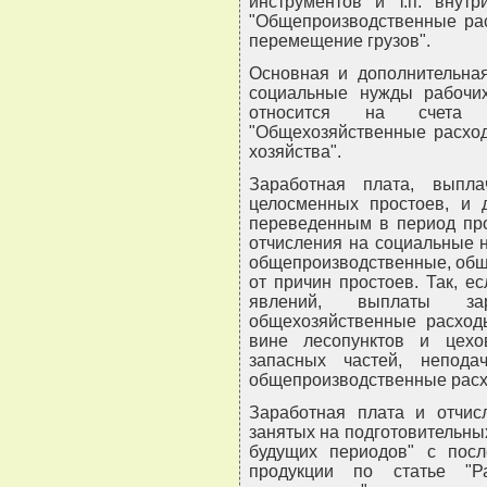
инструментов и т.п. внутр
"Общепроизводственные рас
перемещение грузов".
Основная и дополнительная
социальные нужды рабочих
относится на счета "
"Общехозяйственные расхо
хозяйства".
Заработная плата, выпл
целосменных простоев, и 
переведенным в период про
отчисления на социальные 
общепроизводственные, общ
от причин простоев. Так, е
явлений, выплаты за
общехозяйственные расход
вине лесопунктов и цехо
запасных частей, непода
общепроизводственные расх
Заработная плата и отчис
занятых на подготовительных
будущих периодов" с пос
продукции по статье "Р