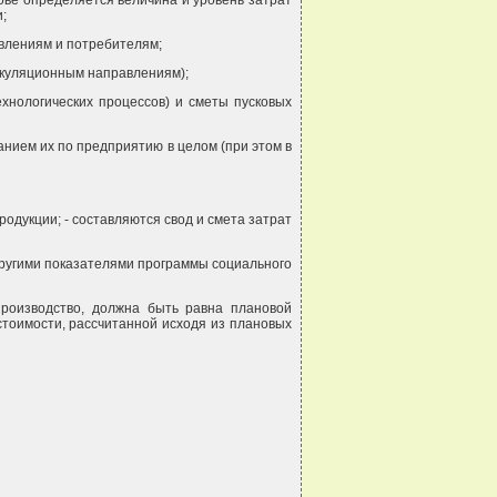
ове определяется величина и уровень затрат
;
авлениям и потребителям;
лькуляционным направлениям);
ехнологических процессов) и сметы пусковых
нием их по предприятию в целом (при этом в
одукции; - составляются свод и смета затрат
другими показателями программы социального
роизводство, должна быть равна плановой
стоимости, рассчитанной исходя из плановых