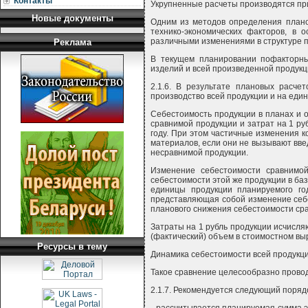
Контакты
Укрупненные расчеты производятся при
Новые документы
Одним из методов определения плано
технико-экономических факторов, в 
различными изменениями в структуре пр
Реклама
В текущем планировании пофакторны
изделий и всей произведенной продукци
2.1.6. В результате плановых расче
производство всей продукции и на един
Себестоимость продукции в планах и 
сравнимой продукции и затрат на 1 ру
году. При этом частичные изменения к
материалов, если они не вызывают введ
несравнимой продукции.
Изменение себестоимости сравнимой
себестоимости этой же продукции в ба
единицы продукции планируемого го
представляющая собой изменение себе
планового снижения себестоимости ср
Затраты на 1 рубль продукции исчисляю
(фактический) объем в стоимостном вы
Ресурсы в тему
Динамика себестоимости всей продукци
Такое сравнение целесообразно провод
2.1.7. Рекомендуется следующий поряд