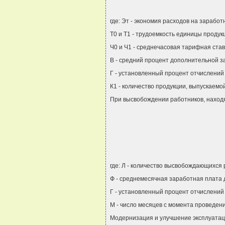
где: Эт - экономия расходов на зарабо
Т0 и Т1 - трудоемкость единицы продук
Ч0 и Ч1 - среднечасовая тарифная став
В - средний процент дополнительной з
Г - установленный процент отчислений
К1 - количество продукции, выпускаем
При высвобождении работников, наход
где: Л - количество высвобождающихся 
Ф - среднемесячная заработная плата 
Г - установленный процент отчислений
М - число месяцев с момента проведени
Модернизация и улучшение эксплуатац