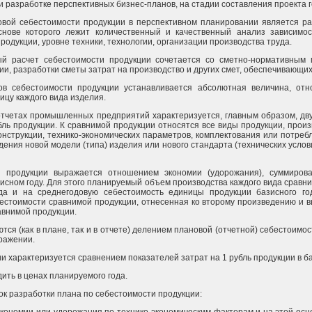
 разработке перспективных бизнес-планов, на стадии составления проекта г
вой себестоимости продукции в перспективном планировании является ра
основе которого лежит количественный и качественный анализ зависим
одукции, уровне техники, технологии, организации производства труда.
й расчет себестоимости продукции сочетается со сметно-нормативным 
и, разработки сметы затрат на производство и других смет, обеспечивающих
тов себестоимости продукции устанавливается абсолютная величина, от
ицу каждого вида изделия.
отчетах промышленных предприятий характеризуется, главным образом, дв
бль продукции. К сравнимой продукции относятся все виды продукции, про
онструкции, технико-экономических параметров, комплектования или потреб
ения новой модели (типа) изделия или нового стандарта (технических услов
 продукции выражается отношением экономии (удорожания), суммиров
зисном году. Для этого планируемый объем производства каждого вида сравн
да и на среднегодовую себестоимость единицы продукции базисного го
стоимости сравнимой продукции, отнесенная ко второму произведению и в
авнимой продукции.
тся (как в плане, так и в отчете) делением плановой (отчетной) себестоим
ражении.
и характеризуется сравнением показателей затрат на 1 рубль продукции в 
ить в ценах планируемого года.
ок разработки плана по себестоимости продукции: