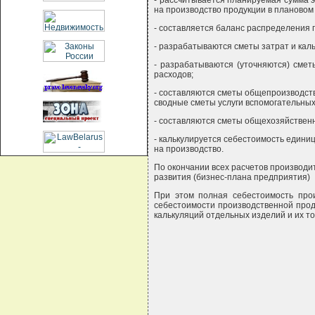
- рассчитывается планируемая сумма э
на производство продукции в плановом
- составляется баланс распределения 
- разрабатываются сметы затрат и кал
- разрабатываются (уточняются) смет
расходов;
- составляются сметы общепроизводств
сводные сметы услуги вспомогательных
- составляются сметы общехозяйственн
- калькулируется себестоимость единиц
на производство.
По окончании всех расчетов производи
развития (бизнес-плана предприятия)
При этом полная себестоимость про
себестоимости производственной проду
калькуляций отдельных изделий и их то