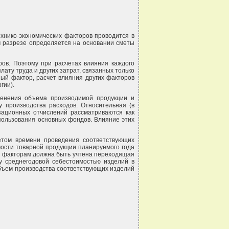
ехнико-экономических факторов проводится в
м разрезе определяется на основании сметы
ров. Поэтому при расчетах влияния каждого
ату труда и других затрат, связанных только
ый фактор, расчет влияния других факторов
гии).
зменения объема производимой продукции и
 производства расходов. Относительная (в
зационных отчислений рассматриваются как
пользования основных фондов. Влияние этих
етом времени проведения соответствующих
мости товарной продукции планируемого года
по факторам должна быть учтена переходящая
у среднегодовой себестоимостью изделий в
объем производства соответствующих изделий