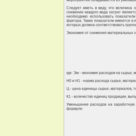
мероприятий складывается из уменьшен
Следует иметь в виду, что величина 
снижение каждого вида затрат являетс
необходимо использовать показатели
фактора. Такие показатели имеются в 
которых должна соответствовать групп
Экономия от снижения материальных з
где: Эм - экономия расходов на сырье, 
Н0 и Н1 - норма расхода сырья, матери
Ц - цена единицы сырья, материалов, т
К1 - количество единиц продукции, вы
Уменьшение расходов на заработную 
формуле: