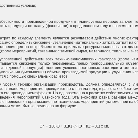
одственных условий;
 себестоимости произведенной продукции в планируемом периоде за счет т
ость продукции по плану (фактически) в предплановом году в поэлементно
затрат по каждому элементу является результатом действия многих факто
димо определить снижение (увеличение) материальных затрат, затрат на опл
изменения цен на потребляемые материальные ресурсы выделены в отдельн
кроме мероприятий, связанных с заменой сырья, материалов, топлива и энер
бусловленной действием всех технико-экономических факторов (кроме и
итывается снижение только переменных, прямо пропорциональных объему
оизведенной продукции) экономия условно-постоянных расходов и аморти
 увеличения (уменьшения) объема производимой продукции и улучшения ис
тся с помощью специальных расчетов.
м уровня техники организации производства, должна определяться с уч
е в плане мероприятие проводится не с начала года, в расчетах себестои
ого его проведением эффекта. Но одновременно в расчетах себестоимости 
ведения мероприятий базисного года. Эта экономия равна разнице межд
осле проведения организационно-технических мероприятий, умноженной на 
ономии может быть определена по формуле:
Эп = ((З0К0 + З1К1) / (К0 + К1) - З1) x Кп,