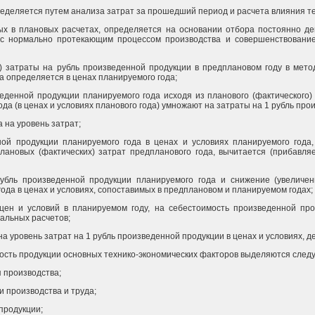
ределяется путем анализа затрат за прошедший период и расчета влияния т
мых в плановых расчетах, определяется на основании отбора постоянно 
 с нормально протекающим процессом производства и совершенствованием
 затраты на рубль произведенной продукции в предплановом году в мето
а определяется в ценах планируемого года;
денной продукции планируемого года исходя из планового (фактического) 
да (в ценах и условиях планового года) умножают на затраты на 1 рубль про
 на уровень затрат;
ной продукции планируемого года в ценах и условиях планируемого года
лановых (фактических) затрат предпланового года, вычитается (прибавляе
убль произведенной продукции планируемого года и снижение (увеличе
ода в ценах и условиях, сопоставимых в предплановом и планируемом годах;
цен и условий в планируемом году, на себестоимость произведенной про
альных расчетов;
а уровень затрат на 1 рубль произведенной продукции в ценах и условиях, д
имость продукции основных технико-экономических факторов выделяются сле
я производства;
и производства и труда;
 продукции;