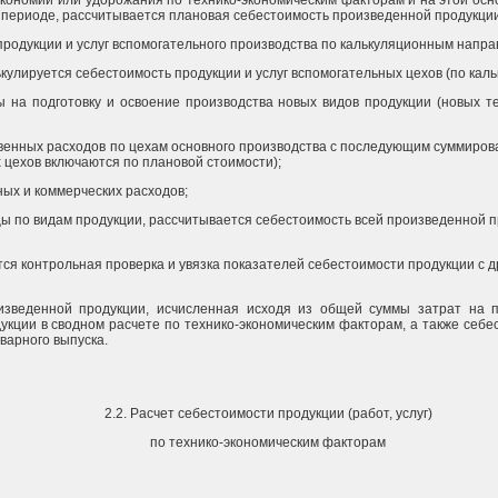
кономии или удорожания по технико-экономическим факторам и на этой осн
 периоде, рассчитывается плановая себестоимость произведенной продукции
продукции и услуг вспомогательного производства по калькуляционным напр
ькулируется себестоимость продукции и услуг вспомогательных цехов (по ка
ы на подготовку и освоение производства новых видов продукции (новых т
енных расходов по цехам основного производства с последующим суммирова
 цехов включаются по плановой стоимости);
ых и коммерческих расходов;
ы по видам продукции, рассчитывается себестоимость всей произведенной пр
тся контрольная проверка и увязка показателей себестоимости продукции с 
изведенной продукции, исчисленная исходя из общей суммы затрат на п
кции в сводном расчете по технико-экономическим факторам, а также себе
варного выпуска.
2.2. Расчет себестоимости продукции (работ, услуг)
по технико-экономическим факторам