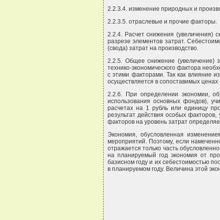
2.2.3.4. изменение природных и произв
2.2.3.5. отраслевые и прочие факторы.
2.2.4. Расчет снижения (увеличения)
разрезе элементов затрат. Себестоим
(свода) затрат на производство.
2.2.5. Общее снижение (увеличение) 
технико-экономического фактора необхо
с этими факторами. Так как влияние 
осуществляется в сопоставимых ценах (
2.2.6. При определении экономии, о
использования основных фондов), уч
расчетах на 1 рубль или единицу пр
результат действия особых факторов,
факторов на уровень затрат определяе
Экономия, обусловленная изменение
мероприятий. Поэтому, если намеченно
отражается только часть обусловленн
на планируемый год экономия от про
базисном году и их себестоимостью п
в планируемом году. Величина этой эк