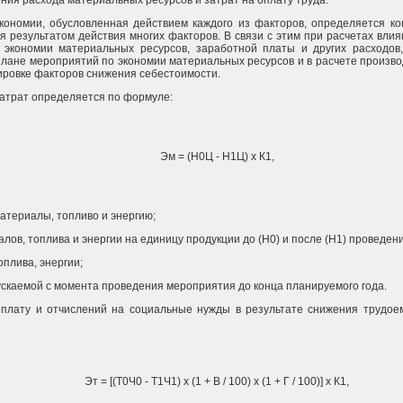
ия расхода материальных ресурсов и затрат на оплату труда.
экономии, обусловленная действием каждого из факторов, определяется к
я результатом действия многих факторов. В связи с этим при расчетах влия
 экономии материальных ресурсов, заработной платы и других расходов,
плане мероприятий по экономии материальных ресурсов и в расчете произво
ировке факторов снижения себестоимости.
атрат определяется по формуле:
Эм = (Н0Ц - Н1Ц) x К1,
материалы, топливо и энергию;
алов, топлива и энергии на единицу продукции до (Н0) и после (Н1) проведе
оплива, энергии;
пускаемой с момента проведения мероприятия до конца планируемого года.
плату и отчислений на социальные нужды в результате снижения трудое
Эт = [(Т0Ч0 - Т1Ч1) x (1 + В / 100) x (1 + Г / 100)] x К1,