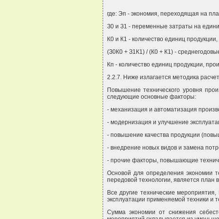
где: Эп - экономия, переходящая на пл
З0 и З1 - переменные затраты на едини
К0 и К1 - количество единиц продукции
(З0К0 + З1К1) / (К0 + К1) - среднегодо
Кп - количество единиц продукции, про
2.2.7. Ниже излагается методика расч
Повышение технического уровня прои
следующие основные факторы:
- механизация и автоматизация произв
- модернизация и улучшение эксплуата
- повышение качества продукции (повы
- внедрение новых видов и замена потр
- прочие факторы, повышающие технич
Основой для определения экономии те
передовой технологии, является план в
Все другие технические мероприятия,
эксплуатации применяемой техники и т
Сумма экономии от снижения себесто