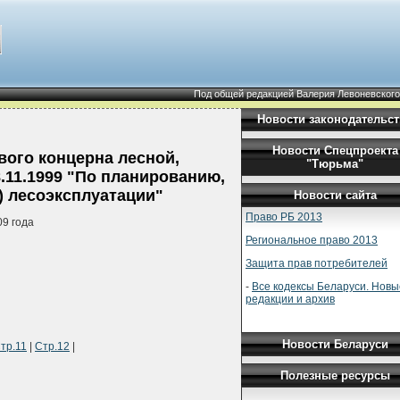
Под общей редакцией Валерия Левоневского
Новости законодательст
Новости Спецпроекта
ого концерна лесной,
"Тюрьма"
11.1999 "По планированию,
) лесоэксплуатации"
Новости сайта
Право РБ 2013
9 года
Региональное право 2013
Защита прав потребителей
-
Все кодексы Беларуси. Новы
редакции и архив
Новости Беларуси
тр.11
|
Стр.12
|
Полезные ресурсы