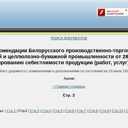
ПОИСК ДОКУМЕНТОВ
омендации Белорусского производственно-торгов
и целлюлозно-бумажной промышленности от 28.
ированию себестоимости продукции (работ, услуг
Текст документа с изменениями и дополнениями по состоянию на 10 июля 200
Архив
< Главная страница
Стр. 2
ы:
|
Стр.1
|
Стр.2
|
Стр.3
|
Стр.4
|
Стр.5
|
Стр.6
|
Стр.7
|
Стр.8
|
Стр.9
|
Стр.10
|
С