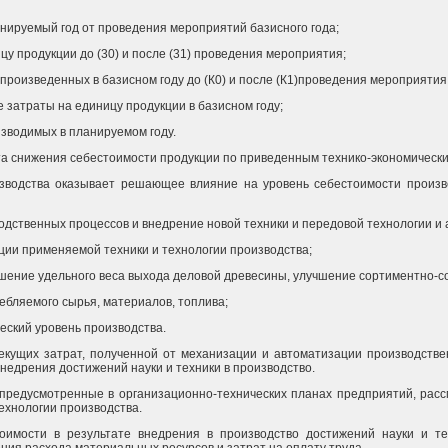
анируемый год от проведения мероприятий базисного года;
цу продукции до (30) и после (31) проведения мероприятия;
, произведенных в базисном году до (К0) и после (К1)проведения мероприятия
вые затраты на единицу продукции в базисном году;
изводимых в планируемом году.
ета снижения себестоимости продукции по приведенным технико-экономическ
зводства оказывает решающее влияние на уровень себестоимости произв
одственных процессов и внедрение новой техники и передовой технологии и
ции применяемой техники и технологии производства;
шение удельного веса выхода деловой древесины, улучшение сортиментно-со
ебляемого сырья, материалов, топлива;
еский уровень производства.
кущих затрат, полученной от механизации и автоматизации производстве
недрения достижений науки и техники в производство.
 предусмотренные в организационно-технических планах предприятий, рас
ехнологии производства.
имости в результате внедрения в производство достижений науки и те