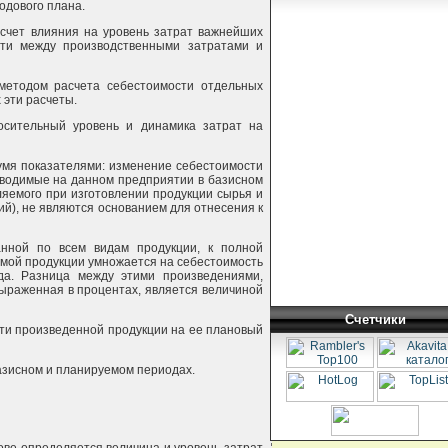
одового плана.
счет влияния на уровень затрат важнейших
ости между производственными затратами и
методом расчета себестоимости отдельных
 эти расчеты.
носительный уровень и динамика затрат на
умя показателями: изменение себестоимости
изводимые на данном предприятии в базисном
ляемого при изготовлении продукции сырья и
ий), не являются основанием для отнесения к
анной по всем видам продукции, к полной
имой продукции умножается на себестоимость
да. Разница между этими произведениями,
ыраженная в процентах, является величиной
Счетчики
ости произведенной продукции на ее плановый
базисном и планируемом периодах.