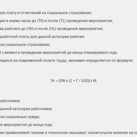
тную плату и отчислений на социальное страхование;
ции в нормо-часах до (Т0) и после (Т1) проведения мероприятия;
ка рабочего до (Ч0) и после (Ч1) проведения мероприятия;
аработной платы для данной категории рабочих.
 на социальное страхование;
ой с момента проведения мероприятий до конца планируемого года.
ящихся на повременной оплате труда, экономия определяется по формуле:
Эт = [ЛФ x (1 + Г / 100)] x М,
работников;
данной категории работников;
 на социальные нужды;
я мероприятия до конца года.
ии применяемой техники и технологии оказывает значительное влияние на с