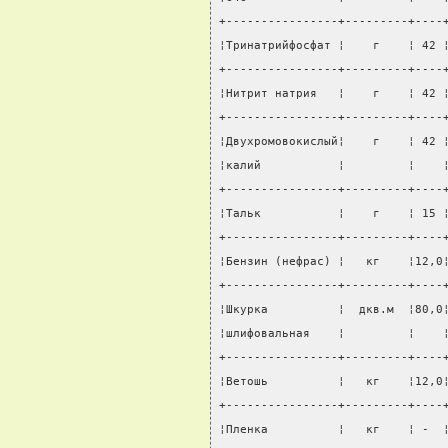
+----------------+---------+----
¦Тринатрийфосфат ¦    г    ¦ 42 
+----------------+---------+----
¦Нитрит натрия   ¦    г    ¦ 42 
+----------------+---------+----
¦Двухромовокислый¦    г    ¦ 42 
¦калий           ¦         ¦    
+----------------+---------+----
¦Тальк           ¦    г    ¦ 15 
+----------------+---------+----
¦Бензин (нефрас) ¦   кг    ¦12,0
+----------------+---------+----
¦Шкурка          ¦  дкв.м  ¦80,0
¦шлифовальная    ¦         ¦    
+----------------+---------+----
¦Ветошь          ¦   кг    ¦12,0
+----------------+---------+----
¦Пленка          ¦   кг    ¦ -  