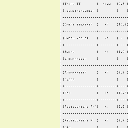
¦Ткань ТТ        ¦  кв.м   ¦0,5 
¦герметизирующая ¦         ¦    
+----------------+---------+----
¦Эмаль защитная  ¦   кг    ¦15,0
+----------------+---------+----
¦Эмаль черная    ¦   кг    ¦ -  
+----------------+---------+----
¦Эмаль           ¦   кг    ¦1,0 
¦алюминиевая     ¦         ¦    
+----------------+---------+----
¦Алюминиевая     ¦   кг    ¦0,2 
¦пудра           ¦         ¦    
+----------------+---------+----
¦Лак             ¦   кг    ¦12,5
+----------------+---------+----
¦Растворитель Р-4¦   кг    ¦9,0 
+----------------+---------+----
¦Растворитель N  ¦   кг    ¦0,7 
¦646             ¦         ¦    