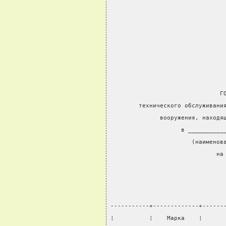
                                
                                
                                
                                
                               Г
        технического обслуживани
              вооружения, находя
                    в __________
                       (наименов
                              на
-----------+-------------+------
¦          ¦    Марка    ¦      