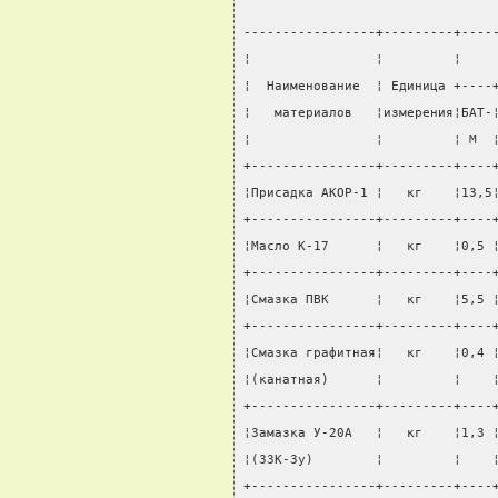
-----------------+---------+----
¦                ¦         ¦    
¦  Наименование  ¦ Единица +----
¦   материалов   ¦измерения¦БАТ-
¦                ¦         ¦ М  
+----------------+---------+----
¦Присадка АКОР-1 ¦   кг    ¦13,5
+----------------+---------+----
¦Масло К-17      ¦   кг    ¦0,5 
+----------------+---------+----
¦Смазка ПВК      ¦   кг    ¦5,5 
+----------------+---------+----
¦Смазка графитная¦   кг    ¦0,4 
¦(канатная)      ¦         ¦    
+----------------+---------+----
¦Замазка У-20А   ¦   кг    ¦1,3 
¦(ЗЗК-Зу)        ¦         ¦    
+----------------+---------+----