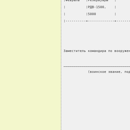
¦Февраль   ¦Резервуары   ¦      
¦          ¦РДВ-1500,    ¦      
¦          ¦5000         ¦      
¦----------+-------------+------
Заместитель командира по вооруже
                                
________________________________
            (воинское звание, по