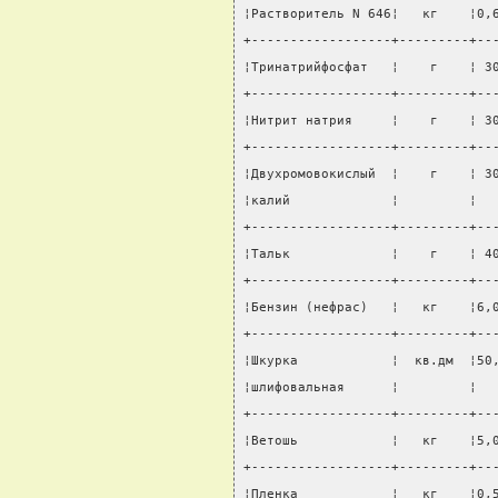
¦Растворитель N 646¦   кг    ¦0,
+------------------+---------+--
¦Тринатрийфосфат   ¦    г    ¦ 3
+------------------+---------+--
¦Нитрит натрия     ¦    г    ¦ 3
+------------------+---------+--
¦Двухромовокислый  ¦    г    ¦ 3
¦калий             ¦         ¦  
+------------------+---------+--
¦Тальк             ¦    г    ¦ 4
+------------------+---------+--
¦Бензин (нефрас)   ¦   кг    ¦6,
+------------------+---------+--
¦Шкурка            ¦  кв.дм  ¦50
¦шлифовальная      ¦         ¦  
+------------------+---------+--
¦Ветошь            ¦   кг    ¦5,
+------------------+---------+--
¦Пленка            ¦   кг    ¦0,