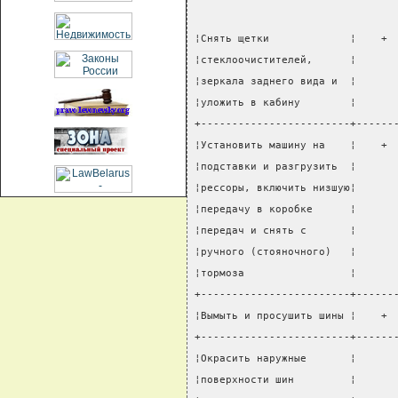
¦Снять щетки             ¦    + 
¦стеклоочистителей,      ¦      
¦зеркала заднего вида и  ¦      
¦уложить в кабину        ¦      
+------------------------+------
¦Установить машину на    ¦    + 
¦подставки и разгрузить  ¦      
¦рессоры, включить низшую¦      
¦передачу в коробке      ¦      
¦передач и снять с       ¦      
¦ручного (стояночного)   ¦      
¦тормоза                 ¦      
+------------------------+------
¦Вымыть и просушить шины ¦    + 
+------------------------+------
¦Окрасить наружные       ¦      
¦поверхности шин         ¦      