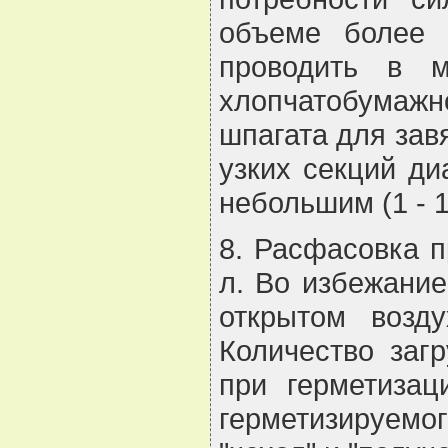
объеме более 
проводить в 
хлопчатобумажно
шпагата для зав
узких секций ди
небольшим (1 - 
8. Расфасовка 
л. Во избежани
открытом возд
Количество заг
при герметизац
герметизируемо