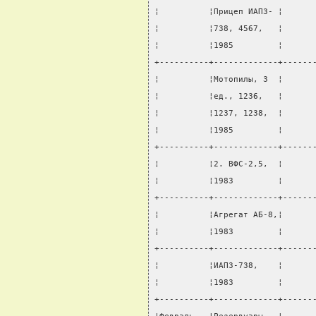
¦          ¦Прицеп ИАПЗ- ¦      
¦          ¦738, 4567,   ¦      
¦          ¦1985         ¦      
+----------+-------------+------
¦          ¦Мотопилы, 3  ¦      
¦          ¦ед., 1236,   ¦      
¦          ¦1237, 1238,  ¦      
¦          ¦1985         ¦      
+----------+-------------+------
¦          ¦2. ВФС-2,5,  ¦      
¦          ¦1983         ¦      
+----------+-------------+------
¦          ¦Агрегат АБ-8,¦      
¦          ¦1983         ¦      
+----------+-------------+------
¦          ¦ИАПЗ-738,    ¦      
¦          ¦1983         ¦      
+----------+-------------+------