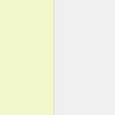
                                
                                
                                