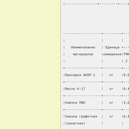
¦----------------+---------+----
-------------------+---------+--
¦                  ¦         ¦  
¦   Наименование   ¦ Единица +--
¦    материалов    ¦измерения¦ТМ
¦                  ¦         ¦ 2
+------------------+---------+--
¦Присадка АКОР-1   ¦   кг    ¦9,
+------------------+---------+--
¦Масло К-17        ¦   кг    ¦0,
+------------------+---------+--
¦Смазка ПВК        ¦   кг    ¦3,
+------------------+---------+--
¦Смазка графитная  ¦   кг    ¦0,
¦(канатная)        ¦         ¦  