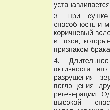
устанавливается
3. При сушке 
способность и м
коричневый всле
и газов, которы
признаком брака
4. Длительное
активности ег
разрушения зе
поглощения дру
регенерации. О
высокой спос