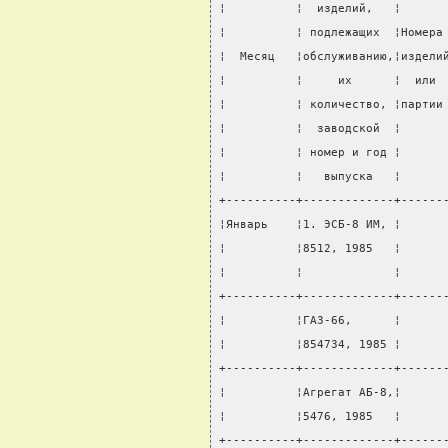
¦          ¦  изделий,   ¦      
¦          ¦ подлежащих  ¦Номера
¦  Месяц   ¦обслуживанию,¦издели
¦          ¦     их      ¦  или 
¦          ¦ количество, ¦партии
¦          ¦  заводской  ¦      
¦          ¦ номер и год ¦      
¦          ¦   выпуска   ¦      
+----------+-------------+------
¦Январь    ¦1. ЭСБ-8 ИМ, ¦      
¦          ¦8512, 1985   ¦      
¦          ¦             ¦      
+----------+-------------+------
¦          ¦ГАЗ-66,      ¦      
¦          ¦854734, 1985 ¦      
+----------+-------------+------
¦          ¦Агрегат АБ-8,¦      
¦          ¦5476, 1985   ¦      
+----------+-------------+------