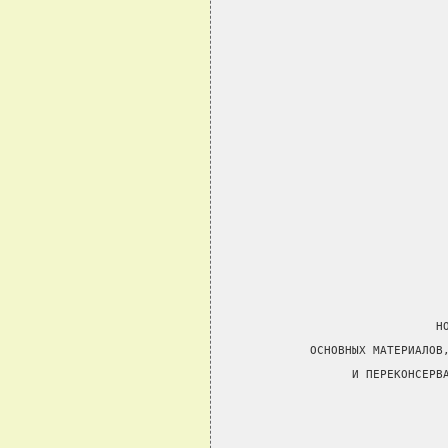
                               Н
             ОСНОВНЫХ МАТЕРИАЛОВ
                   И ПЕРЕКОНСЕРВ