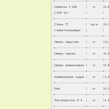
+------------------+---------+--
¦Замазка У-20А     ¦   кг    ¦0,
¦(ЗЗК-Зу)          ¦         ¦  
+------------------+---------+--
¦Ткань ТТ          ¦  кв.м   ¦0,
¦герметизирующая   ¦         ¦  
+------------------+---------+--
¦Эмаль защитная    ¦   кг    ¦12
+------------------+---------+--
¦Эмаль черная      ¦   кг    ¦6,
+------------------+---------+--
¦Эмаль алюминиевая ¦   кг    ¦0,
+------------------+---------+--
¦Алюминиевая пудра ¦   кг    ¦1,
+------------------+---------+--
¦Лак               ¦   кг    ¦0,
+------------------+---------+--
¦Растворитель Р-4  ¦   кг    ¦4,
+------------------+---------+--