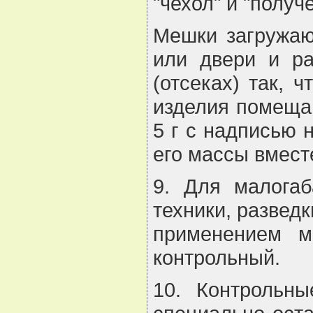
"чехол" и "получ
Мешки загружаю
или двери и ра
(отсеках) так, 
изделия помещаю
5 г с надписью 
его массы вмест
9. Для малогаб
техники, разведк
применением ме
контрольный.
10. Контрольн