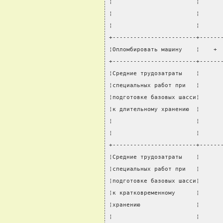
¦                        ¦      
¦                        ¦      
¦                        ¦      
+------------------------+------
¦Опломбировать машину    ¦    + 
+------------------------+------
¦Средние трудозатраты    ¦      
¦специальных работ при   ¦      
¦подготовке базовых шасси¦      
¦к длительному хранению  ¦      
¦                        ¦      
¦                        ¦      
+------------------------+------
¦Средние трудозатраты    ¦      
¦специальных работ при   ¦      
¦подготовке базовых шасси¦      
¦к кратковременному      ¦      
¦хранению                ¦      
¦                        ¦      