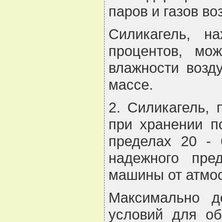
паров и газов во
Силикагель, н
процентов, мо
влажности возд
массе.
2. Силикагель,
при хранении п
пределах 20 - 
надежного пре
машины от атмо
Максимально д
условий для об