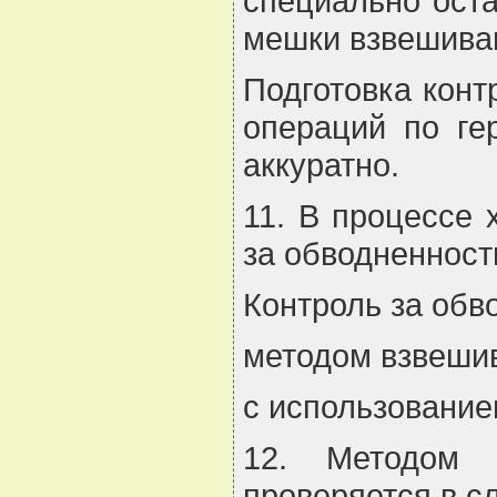
специально ост
мешки взвешиваю
Подготовка конт
операций по ге
аккуратно.
11. В процессе
за обводненност
Контроль за обв
методом взвеши
с использование
12. Методом 
проверяется в 