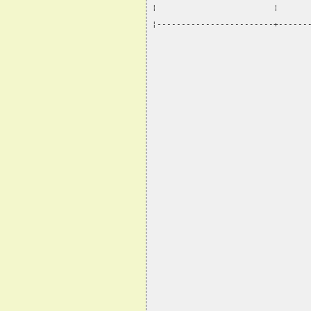
¦                        ¦      
¦------------------------+------