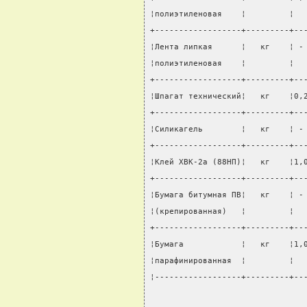
¦полиэтиленовая    ¦         ¦  
+------------------+---------+--
¦Лента липкая      ¦   кг    ¦ -
¦полиэтиленовая    ¦         ¦  
+------------------+---------+--
¦Шпагат технический¦   кг    ¦0,
+------------------+---------+--
¦Силикагель        ¦   кг    ¦ -
+------------------+---------+--
¦Клей ХВК-2а (88НП)¦   кг    ¦1,
+------------------+---------+--
¦Бумага битумная ПВ¦   кг    ¦ -
¦(крепированная)   ¦         ¦  
+------------------+---------+--
¦Бумага            ¦   кг    ¦1,
¦парафинированная  ¦         ¦  
¦------------------+---------+--