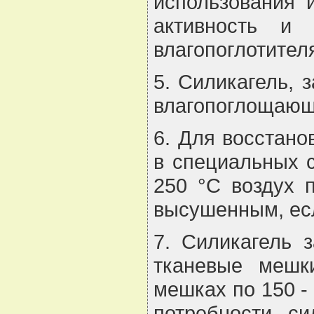
использования 
активность и
влагопоглотител
5. Силикагель, 
влагопоглощающу
6. Для восстан
в специальных с
250 °С воздух п
высушенным, есл
7. Силикагель 
тканевые мешк
мешках по 150 - 
потребности си