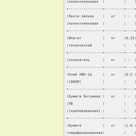
¦полиэтиленовая  ¦         ¦    
+----------------+---------+----
¦Лента липкая    ¦   кг    ¦ -  
¦полиэтиленовая  ¦         ¦    
+----------------+---------+----
¦Шпагат          ¦   кг    ¦0,25
¦технический     ¦         ¦    
+----------------+---------+----
¦Силикагель      ¦   кг    ¦ -  
+----------------+---------+----
¦Клей ХВК-2а     ¦   кг    ¦0,5 
¦(88НП)          ¦         ¦    
+----------------+---------+----
¦Бумага битумная ¦   кг    ¦ -  
¦ПВ              ¦         ¦    
¦(крепированная) ¦         ¦    
+----------------+---------+----
¦Бумага          ¦   кг    ¦1,0 
¦парафинированная¦         ¦    