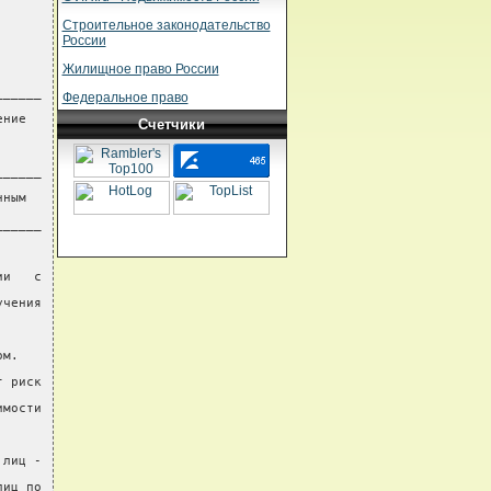
Строительное законодательство
России
Жилищное право России
______
Федеральное право
ение
Счетчики
______
нным
______
ии   с
учения
ом.
т риск
имости
 лиц -
лиц по