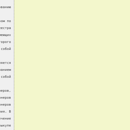
ованию
вом по
еестра
меющих
торого
 собой
ляется
ранием
 собой
неров,
онеров
онеров
ния. В
ечение
выкупе