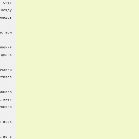
  счет
 между
фондов
еством
ижения
 целях
нчании
ктивов
авного
станет
енного
я всех
ство в