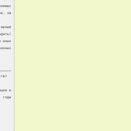
ляемых
ов, за
тарные
одить)
и иных
венных
______
ств)
ации и
  годы