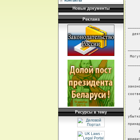
Контакты
Новые документы
Реклама
     
_____
  дея
     
_____
 Могу
_____
     
     
закон
соотв
     
     
Ресурсы в тему
убытк
прина
     
юриди