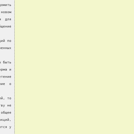
домить
 новом
м  для
бщение
ций по
ренных
ы быть
орма и
етение
ние  о
ий, то
тву не
 общее
акций,
ются у