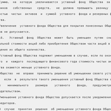
Сумма,  на  которую  увеличивается  уставный  фонд  Общества  за
ников   собственных   средств,   не  должна  превышать  разницу 
остью  чистых  активов  и  суммой  уставного  фонда и резервных 
тва.
Увеличение  уставного фонда Общества для покрытия понесенных Общ
ов не допускается.
16.   Уставный  фонд  Общества  может  быть  уменьшен  путем  сн
альной стоимости акций либо приобретения Обществом части акций в
щения их общего количества.
Уставный фонд Общества подлежит уменьшению в случае, если по око
го  и  каждого  последующего финансового года стоимость чистых а
тва окажется меньше уставного фонда.
Общество  не  вправе  принимать решение об уменьшении своего уст
,  если  в  результате такого уменьшения уставный фонд Общества 
е    минимального    размера    уставного    фонда,   предусмотр
одательством.
Уменьшение уставного фонда Общества допускается после уведомлени
редиторов.
В  случае  принятия  решения  об уменьшении уставного фонда Обще