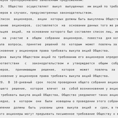
неров пропорционально заявленным предложениям.
19.  Общество  осуществляет  выкуп  выпущенных  им акций по треб
неров в случаях, предусмотренных законодательством.
Список  акционеров,  акции  которых должны быть выкуплены Общест
ванию  акционеров,  составляется  на  основании данных того же р
льцев  акций,  на основании которого был составлен список лиц, и
  на  участие  в  общем  собрании  акционеров,  повестка  дня ко
ала  вопросы,  принятие  решений  по  которым  может  повлечь за
кновение у акционеров права требовать выкупа акций Общества.
Цена  выкупа Обществом акций по требованию его акционеров опреде
оответствии   с   законодательством  и  утверждается  общим  соб
неров,   принимающим   решение,   которое   может   повлечь  за 
кновение у акционеров права требовать выкупа акций Общества.
20.  В  10-дневный  срок  после проведения общего собрания акцио
вшего  решение,  которое  влечет  за  собой возникновение у акци
 требовать выкупа акций Общества, Общество уведомляет таких акци
рядке,  в  котором  они  были  извещены о проведении этого собра
млении  должны  быть  указаны  цена  выкупа  акций  и  срок, в т
ого акционеры могут предъявить письменное требование Обществу о 