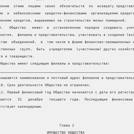
нению  этими  лицами  своих  обязательств  по  возврату представ
ми  и  небанковскими  кредитно-финансовыми  организациями кредит
чением кредитов, выдаваемых на строительство жилых помещений.
9.   Общество   может  в  установленном  порядке  создавать  уни
риятия,  филиалы и представительства, участвовать в создании (вх
став  объединений,  в  том числе в форме финансово-промышленных 
ственных  групп,  быть  учредителем  (участником) других хозяйст
тв и товариществ.
Общество имеет следующие филиалы и представительства:
________________________________________________________________
азываются наименование и почтовый адрес филиалов и представитель
10. Срок деятельности Общества не ограничен.
11. Первый финансовый год Общества начинается с даты его регистр
шается   31   декабря   текущего  года.  Последующие  финансовые
етствуют календарным.
                             Глава 2
                       ИМУЩЕСТВО ОБЩЕСТВА