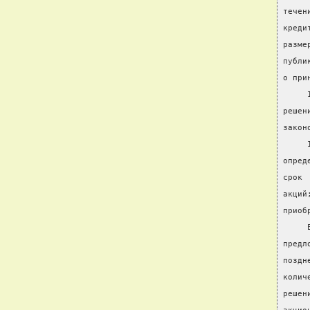
течен
креди
разме
публи
о при
     
решен
закон
     
опред
срок 
акций
приоб
     
предл
поздн
колич
решен