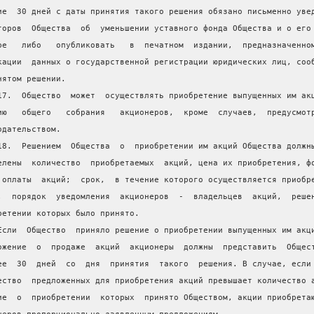
ие  30 дней с даты принятия такого решения обязано письменно уве
торов  Общества  об  уменьшении уставного фонда Общества и о его
ре   либо   опубликовать   в  печатном  издании,  предназначенно
кации  данных о государственной регистрации юридических лиц, соо
нятом решении.
17.  Общество  может  осуществлять приобретение выпущенных им ак
ию   общего   собрания   акционеров,  кроме  случаев,  предусмот
одательством.
18.  Решением  Общества  о  приобретении им акций Общества должн
елены  количество  приобретаемых  акций, цена их приобретения, ф
 оплаты  акций;  срок,  в течение которого осуществляется приобр
;  порядок  уведомления  акционеров  -  владельцев  акций,  реше
ретении которых было принято.
Если  Общество  приняло решение о приобретении выпущенных им акц
ожение  о  продаже  акций  акционеры  должны  представить  Общес
ее  30  дней  со  дня  принятия  такого  решения. В случае, если
ество  предложенных для приобретения акций превышает количество 
ие  о  приобретении  которых  принято Обществом, акции приобрета