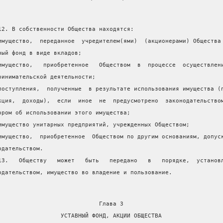
12. В собственности Общества находятся:
имущество,  переданное  учредителем(ями)  (акционерами) Общества
ный фонд в виде вкладов;
имущество,   приобретенное   Обществом  в  процессе  осуществлен
ринимательской деятельности;
поступления,  полученные  в результате использования имущества (
кция,  доходы),  если  иное  не  предусмотрено  законодательство
ором об использовании этого имущества;
имущество унитарных предприятий, учрежденных Обществом;
имущество,  приобретенное  Обществом по другим основаниям, допус
одательством.
13.   Обществу   может   быть   передано   в   порядке,  установ
одательством, имущество во владение и пользование.
                             Глава 3
                  УСТАВНЫЙ ФОНД, АКЦИИ ОБЩЕСТВА