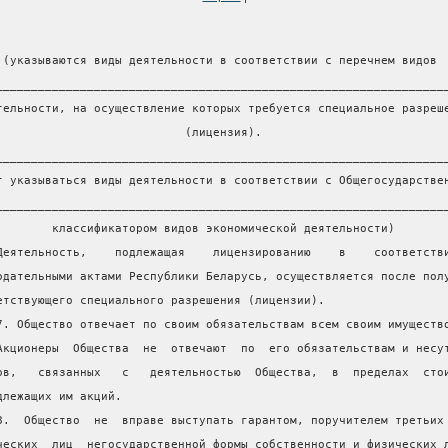
 (указываются виды деятельности в соответствии с перечнем видов
________________________________________________________________
тельности, на осуществление которых требуется специальное разреш
                           (лицензия).
________________________________________________________________
т указываться виды деятельности в соответствии с Общегосударстве
________________________________________________________________
        классификатором видов экономической деятельности)
Деятельность,    подлежащая    лицензированию    в    соответств
одательными актами Республики Беларусь, осуществляется после пол
етствующего специального разрешения (лицензии).
7. Общество отвечает по своим обязательствам всем своим имуществ
Акционеры  Общества  не  отвечают  по  его обязательствам и несу
ов,   связанных   с   деятельностью  Общества,  в  пределах  сто
длежащих им акций.
8.  Общество  не  вправе выступать гарантом, поручителем третьих
ческих  лиц  негосударственной формы собственности и физических 