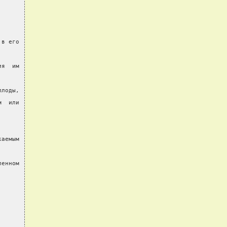
 в его
ия  им
плоды,
м  или
каемым
ленном