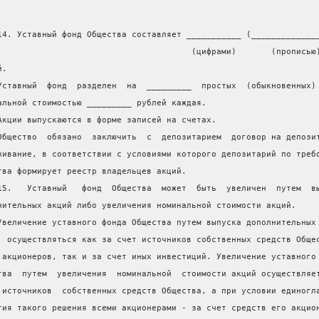
14. Уставный фонд Общества составляет ___________ (_____________
                                       (цифрами)       (прописью
й.
Уставный  фонд  разделен  на  _________  простых  (обыкновенных)
альной стоимостью _________ рублей каждая.
Акции выпускаются в форме записей на счетах.
Общество  обязано  заключить  с  депозитарием  договор на депози
живание, в соответствии с условиями которого депозитарий по треб
тва формирует реестр владельцев акций.
15.   Уставный   фонд  Общества  может  быть  увеличен  путем  в
нительных акций либо увеличения номинальной стоимости акций.
Увеличение уставного фонда Общества путем выпуска дополнительных
  осуществляться как за счет источников собственных средств Обще
 акционеров, так и за счет иных инвестиций. Увеличение уставного
тва  путем  увеличения  номинальной  стоимости акций осуществляе
 источников  собственных средств Общества, а при условии единогл
тия такого решения всеми акционерами - за счет средств его акцио