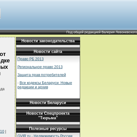
Под общей редакцией Валерия Левоневского
Новости законодательства
Новости сайта
от
Право РБ 2013
ядке
ных
Региональное право 2013
й
Защита прав потребителей
-
Все кодексы Беларуси. Новые
редакции и архив
ода
Новости Беларуси
Новости Спецпроекта
"Тюрьма"
Полезные ресурсы
.10
|
GVIR.ru - Недвижимость России