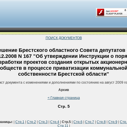
ПОИСК ДОКУМЕНТОВ
ешение Брестского областного Совета депутатов 
12.2008 N 167 "Об утверждении Инструкции о пор
зработки проектов создания открытых акционер
обществ в процессе приватизации коммунально
собственности Брестской области"
кст документа с изменениями и дополнениями по состоянию на август 2009 г
Архив
< Главная страница
Стр. 5
раницы:
|
Стр.1
|
Стр.2
|
Стр.3
|
Стр.4
|
Стр.5
|
Стр.6
|
Стр.7
|
Стр.8
|
Стр.9
|
Стр
Стр.11
|