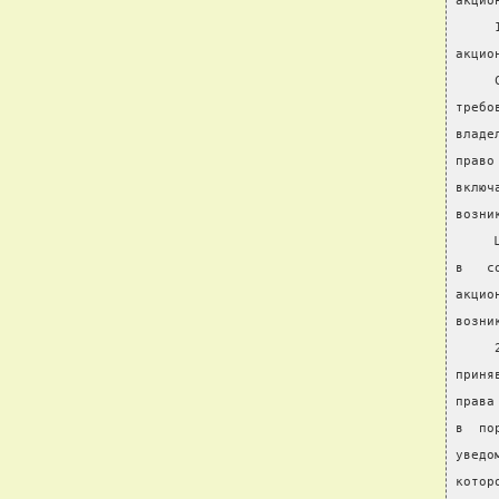
акцио
     
акцио
     
требо
владе
право
включ
возни
     
в   с
акцио
возни
     
приня
права
в  по
уведо
котор