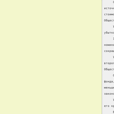
     
источ
стоим
Общес
     
убытк
     
номин
сокра
     
второ
Общес
     
фонда
меньш
закон
     
его к
     