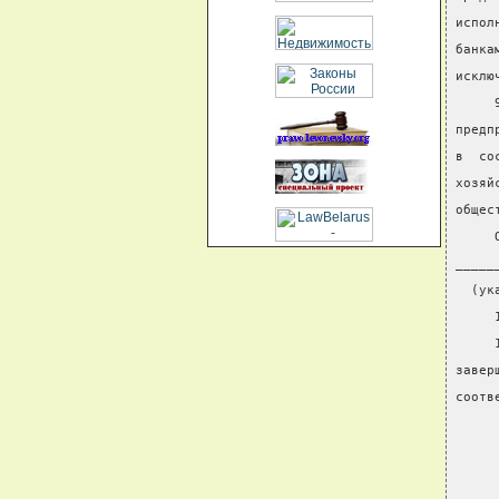
испол
банка
исклю
     
предп
в  со
хозяй
общес
     
_____
  (ук
     
     
завер
соотв
     
     