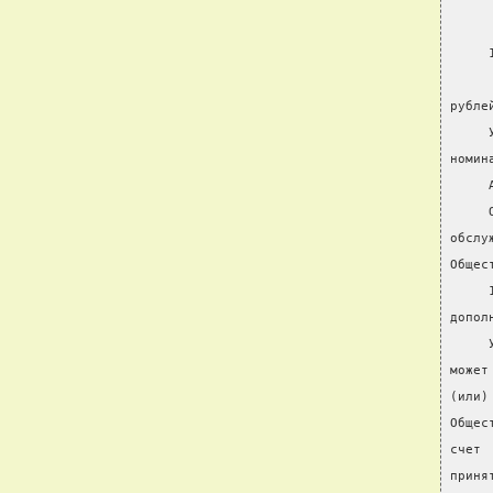
     
     
рубле
     
номин
     
     
обслу
Общес
     
допол
     
может
(или)
Общес
счет 
приня