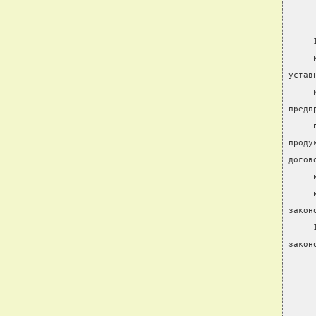
     
     
устав
     
предп
     
проду
догов
     
     
закон
     
закон
     
     