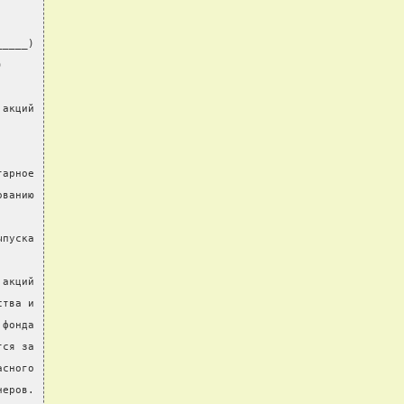
_____)
)
 акций
тарное
ованию
ыпуска
 акций
ства и
 фонда
тся за
асного
неров.