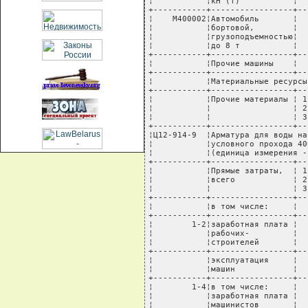
¦           ¦кН (т)           ¦  
+-----------+-----------------+--
¦    М400002¦Автомобиль       ¦  
¦           ¦бортовой,        ¦  
¦           ¦грузоподъемностью¦  
¦           ¦до 8 т           ¦  
+-----------+-----------------+--
¦           ¦Прочие машины    ¦  
+-----------+-----------------+--
¦           ¦Материальные ресурсы
+-----------+-----------------+--
¦           ¦Прочие материалы ¦ 1
¦           ¦                 ¦ 2
¦           ¦                 ¦ 3
+-----------+-----------------+--
¦Ц12-914-9  ¦Арматура для воды на
¦           ¦условного прохода 40
¦           ¦(единица измерения -
+-----------+-----------------+--
¦           ¦Прямые затраты,  ¦ 1
¦           ¦всего            ¦ 2
¦           ¦                 ¦ 3
+-----------+-----------------+--
¦           ¦в том числе:     ¦  
+-----------+-----------------+--
¦        1-2¦заработная плата ¦  
¦           ¦рабочих-         ¦  
¦           ¦строителей       ¦  
+-----------+-----------------+--
¦           ¦эксплуатация     ¦  
¦           ¦машин            ¦  
+-----------+-----------------+--
¦        1-4¦в том числе:     ¦  
¦           ¦заработная плата ¦  
¦           ¦машинистов       ¦  