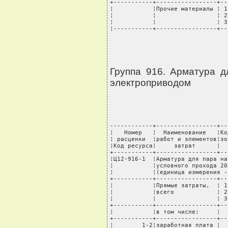
Группа 916. Арматура 
электроприводом
------------+-----------------+----T---------+-------+---------+----------+---------
¦   Номер   ¦  Наименование   ¦Код ¦ Единица ¦ Норма ¦Стоимость¦  Всего   ¦В том числе: ¦
¦ расценки  ¦работ и элементов¦зоны¦измерения¦расхода¦единицы, ¦стоимость,¦транспортные ¦
¦Код ресурса¦     затрат      ¦    ¦         ¦       ¦  руб.   ¦   руб.   ¦расходы, руб.¦
+-----------+-----------------+----+---------+-------+---------+----------+-------------+
¦Ц12-916-1  ¦Арматура для пара на условное давление 80 МПа с электроприводом, диаметр   ¦
¦           ¦условного прохода 20 мм                                                    ¦
¦           ¦(единица измерения - шт)                                                   ¦
+-----------+-----------------+----T---------+-------+---------+----------+-------------+
¦           ¦Прямые затраты,  ¦ 1  ¦  руб.   ¦       ¦         ¦     42313¦          299¦
¦           ¦всего            ¦ 2  ¦         ¦       ¦         ¦     42812¦          788¦
¦           ¦                 ¦ 3  ¦         ¦       ¦         ¦     42439¦          423¦
+-----------+-----------------+----+---------+-------+---------+----------+-------------+
¦           ¦в том числе:     ¦    ¦         ¦       ¦         ¦          ¦             ¦
+-----------+-----------------+----+---------+-------+---------+----------+-------------+
¦        1-2¦заработная плата ¦    ¦  руб.   ¦       ¦         ¦     23849¦             ¦
¦           ¦рабочих-         ¦    ¦         ¦       ¦         ¦          ¦             ¦
¦           ¦строителей       ¦    ¦         ¦       ¦         ¦          ¦             ¦
+-----------+-----------------+----+---------+-------+---------+----------+-------------+
¦           ¦эксплуатация     ¦    ¦  руб.   ¦       ¦         ¦      9090¦             ¦
¦           ¦машин            ¦    ¦         ¦       ¦         ¦          ¦             ¦
+-----------+-----------------+----+---------+-------+---------+----------+-------------+
¦        1-4¦в том числе:     ¦    ¦  руб.   ¦       ¦         ¦       676¦             ¦
¦           ¦заработная плата ¦    ¦         ¦       ¦         ¦          ¦             ¦
¦           ¦машинистов       ¦    ¦         ¦       ¦         ¦          ¦             ¦
+-----------+-----------------+----+---------+-------+---------+----------+-------------+
¦           ¦материальные     ¦ 1  ¦  руб.   ¦       ¦         ¦      9374¦          299¦
¦           ¦ресурсы          ¦ 2  ¦         ¦       ¦         ¦      9873¦          788¦
¦           ¦                 ¦ 3  ¦         ¦       ¦         ¦      9500¦          423¦
+-----------+-----------------+----+---------+-------+---------+----------+-------------+
¦           ¦Затраты труда                                                              ¦
+-----------+-----------------+----T---------+-------+---------+----------+-------------+
¦   999-9999¦Средний разряд   ¦    ¦         ¦    5,1¦         ¦          ¦             ¦
¦           ¦рабочих-         ¦    ¦         ¦       ¦         ¦          ¦             ¦
¦           ¦строителей       ¦    ¦         ¦       ¦         ¦          ¦             ¦
+-----------+-----------------+----+---------+-------+---------+----------+-------------+
¦        1-1¦Затраты труда    ¦    ¦ чел.-ч  ¦      9¦         ¦          ¦             ¦
¦           ¦рабочих-         ¦    ¦         ¦       ¦         ¦          ¦             ¦
¦           ¦строителей       ¦    ¦         ¦       ¦         ¦          ¦             ¦
+-----------+-----------------+----+---------+-------+---------+----------+-------------+
¦        1-3¦Затраты труда    ¦    ¦ чел.-ч  ¦   0,24¦         ¦          ¦             ¦
¦           ¦машинистов       ¦    ¦         ¦       ¦         ¦          ¦             ¦
+-----------+-----------------+----+---------+-------+---------+----------+-------------+
¦           ¦Машины и механизмы                                                 