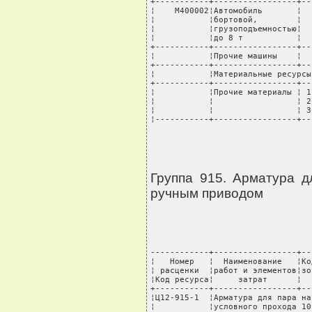
+-----------+-----------------+--
¦    М400002¦Автомобиль       ¦  
¦           ¦бортовой,        ¦  
¦           ¦грузоподъемностью¦  
¦           ¦до 8 т           ¦  
+-----------+-----------------+--
¦           ¦Прочие машины    ¦  
+-----------+-----------------+--
¦           ¦Материальные ресурсы
+-----------+-----------------+--
¦           ¦Прочие материалы ¦ 1
¦           ¦                 ¦ 2
¦           ¦                 ¦ 3
¦-----------+-----------------+--
Группа 915. Арматура 
ручным приводом
------------+-----------------+----T---------+-------+---------+----------+---------
¦   Номер   ¦  Наименование   ¦Код ¦ Единица ¦ Норма ¦Стоимость¦  Всего   ¦В том числе: ¦
¦ расценки  ¦работ и элементов¦зоны¦измерения¦расхода¦единицы, ¦стоимость,¦транспортные ¦
¦Код ресурса¦     затрат      ¦    ¦         ¦       ¦  руб.   ¦   руб.   ¦расходы, руб.¦
+-----------+-----------------+----+---------+-------+---------+----------+-------------+
¦Ц12-915-1  ¦Арматура для пара на условное давление 80 МПа с ручным приводом, диаметр   ¦
¦           ¦условного прохода 10 мм                                                    ¦
¦           ¦(единица измерения - шт)                                                   ¦
+-----------+-----------------+----T---------+-------+---------+----------+-------------+
¦           ¦Прямые затраты,  ¦ 1  ¦  руб.   ¦       ¦         ¦     28661¦          158¦
¦           ¦всего            ¦ 2  ¦         ¦       ¦         ¦     28924¦          417¦
¦           ¦                 ¦ 3  ¦         ¦       ¦         ¦     28728¦          223¦
+-----------+-----------------+----+---------+-------+---------+----------+-------------+
¦           ¦в том числе:     ¦    ¦         ¦       ¦         ¦          ¦             ¦
+-----------+-----------------+----+---------+-------+---------+----------+-------------+
¦        1-2¦заработная плата ¦    ¦  руб.   ¦       ¦         ¦     18368¦             ¦
¦           ¦рабочих-         ¦    ¦         ¦       ¦         ¦          ¦             ¦
¦           ¦строителей       ¦    ¦         ¦       ¦         ¦          ¦             ¦
+-----------+-----------------+----+---------+-------+---------+----------+-------------+
¦           ¦эксплуатация     ¦    ¦  руб.   ¦       ¦         ¦      7639¦             ¦
¦           ¦машин            ¦    ¦         ¦       ¦         ¦          ¦             ¦
+-----------+-----------------+----+---------+-------+---------+----------+-------------+
¦        1-4¦в том числе:     ¦    ¦  руб.   ¦       ¦         ¦       620¦             ¦
¦           ¦заработная плата ¦    ¦         ¦       ¦         ¦          ¦             ¦
¦           ¦машинистов       ¦    ¦         ¦       ¦         ¦          ¦             ¦
+-----------+-----------------+----+---------+-------+---------+----------+-------------+
¦           ¦материальные     ¦ 1  ¦  руб.   ¦       ¦         ¦      2654¦          158¦
¦           ¦ресурсы          ¦ 2  ¦         ¦       ¦         ¦      2917¦          417¦
¦           ¦                 ¦ 3  ¦         ¦       ¦         ¦      2721¦          223¦
+-----------+-----------------+----+---------+-------+---------+----------+-------------+
¦           ¦Затраты труда                                                              ¦
+-----------+-----------------+----T---------+-------+---------+----------+-------------+
¦   999-9999¦Средний разряд   ¦    ¦         ¦      5¦         ¦          ¦             ¦
¦           ¦рабочих-         ¦    ¦         ¦       ¦         ¦          ¦             ¦
¦           ¦строителей       ¦    ¦         ¦       ¦         ¦          ¦             ¦
+-----------+-----------------+----+---------+-------+---------+----------+-------------+
¦        1-1¦Затраты труда    ¦    ¦ чел.-ч  ¦      7¦         ¦          ¦             ¦
¦           ¦рабочих-         ¦    ¦         ¦       ¦         ¦          ¦             ¦
¦           ¦строителей       ¦    ¦         ¦       ¦         ¦          ¦             ¦
+-----------+-----------------+----+---------+-------+---------+----------+-------------+
¦        1-3¦Затраты труда    ¦    ¦ чел.-ч  ¦   0,22¦         ¦          ¦             ¦
¦           ¦машинистов       ¦    ¦         ¦       ¦         ¦          ¦             ¦
+-----------+-----------------+----+---------+-------+---------+----------+-------------+
¦           ¦Машины и механизмы                                                 