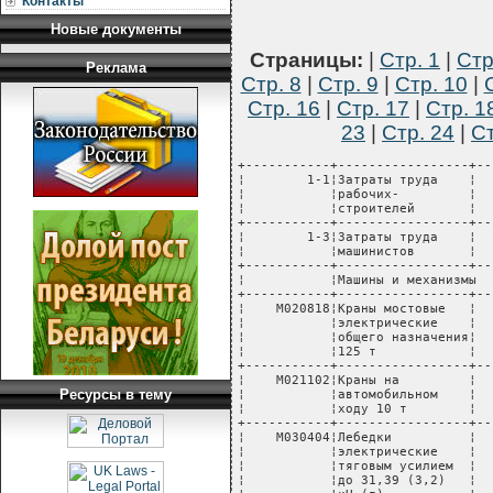
Контакты
Новые документы
Страницы:
|
Стр. 1
|
Стр
Реклама
Стр. 8
|
Стр. 9
|
Стр. 10
|
Стр. 16
|
Стр. 17
|
Стр. 1
23
|
Стр. 24
|
Ст
+-----------+-----------------+--
¦        1-1¦Затраты труда    ¦  
¦           ¦рабочих-         ¦  
¦           ¦строителей       ¦  
+-----------+-----------------+--
¦        1-3¦Затраты труда    ¦  
¦           ¦машинистов       ¦  
+-----------+-----------------+--
¦           ¦Машины и механизмы  
+-----------+-----------------+--
¦    М020818¦Краны мостовые   ¦  
¦           ¦электрические    ¦  
¦           ¦общего назначения¦  
¦           ¦125 т            ¦  
+-----------+-----------------+--
¦    М021102¦Краны на         ¦  
Ресурсы в тему
¦           ¦автомобильном    ¦  
¦           ¦ходу 10 т        ¦  
+-----------+-----------------+--
¦    М030404¦Лебедки          ¦  
¦           ¦электрические    ¦  
¦           ¦тяговым усилием  ¦  
¦           ¦до 31,39 (3,2)   ¦  