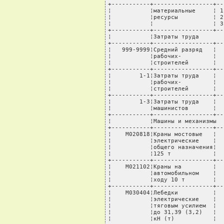
+-----------+-----------------+--
¦           ¦материальные     ¦ 1
¦           ¦ресурсы          ¦ 2
¦           ¦                 ¦ 3
+-----------+-----------------+--
¦           ¦Затраты труда       
+-----------+-----------------+--
¦   999-9999¦Средний разряд   ¦  
¦           ¦рабочих-         ¦  
¦           ¦строителей       ¦  
+-----------+-----------------+--
¦        1-1¦Затраты труда    ¦  
¦           ¦рабочих-         ¦  
¦           ¦строителей       ¦  
+-----------+-----------------+--
¦        1-3¦Затраты труда    ¦  
¦           ¦машинистов       ¦  
+-----------+-----------------+--
¦           ¦Машины и механизмы  
+-----------+-----------------+--
¦    М020818¦Краны мостовые   ¦  
¦           ¦электрические    ¦  
¦           ¦общего назначения¦  
¦           ¦125 т            ¦  
+-----------+-----------------+--
¦    М021102¦Краны на         ¦  
¦           ¦автомобильном    ¦  
¦           ¦ходу 10 т        ¦  
+-----------+-----------------+--
¦    М030404¦Лебедки          ¦  
¦           ¦электрические    ¦  
¦           ¦тяговым усилием  ¦  
¦           ¦до 31,39 (3,2)   ¦  
¦           ¦кН (т)           ¦  