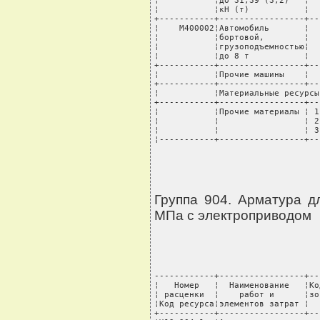
Группа 904. Арматура д
МПа с электроприводом
------------+-----------------+--
¦   Номер   ¦  Наименование   ¦Ко
¦ расценки  ¦    работ и      ¦зо
¦Код ресурса¦элементов затрат ¦  
+-----------+-----------------+--