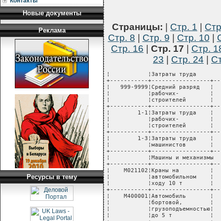
Контакты
Новые документы
Страницы:
|
Стр. 1
|
Стр
Реклама
Стр. 8
|
Стр. 9
|
Стр. 10
|
Стр. 16
|
Стр. 17
|
Стр. 1
23
|
Стр. 24
|
Ст
¦           ¦Затраты труда                                                              ¦
+-----------+-----------------+----T---------+-------+---------+----------+-------------+
¦   999-9999¦Средний разряд   ¦    ¦         ¦    4,8¦         ¦          ¦             ¦
¦           ¦рабочих-         ¦    ¦         ¦       ¦         ¦          ¦             ¦
¦           ¦строителей       ¦    ¦         ¦       ¦         ¦          ¦             ¦
+-----------+-----------------+----+---------+-------+---------+----------+-------------+
¦        1-1¦Затраты труда    ¦    ¦  чел.-ч ¦     11¦         ¦          ¦             ¦
¦           ¦рабочих-         ¦    ¦         ¦       ¦         ¦          ¦             ¦
¦           ¦строителей       ¦    ¦         ¦       ¦         ¦          ¦             ¦
+-----------+-----------------+----+---------+-------+---------+----------+-------------+
¦        1-3¦Затраты труда    ¦    ¦  чел.-ч ¦   0,04¦         ¦          ¦             ¦
¦           ¦машинистов       ¦    ¦         ¦       ¦         ¦          ¦             ¦
+-----------+-----------------+----+---------+-------+---------+----------+-------------+
¦           ¦Машины и механизмы                                                         ¦
+-----------+-----------------+----T---------+-------+---------+----------+-------------+
¦    М021102¦Краны на         ¦    ¦  маш.-ч ¦   0,02¦    20884¦       418¦             ¦
¦           ¦автомобильном    ¦    ¦         ¦       ¦         ¦          ¦             ¦
¦           ¦ходу 10 т        ¦    ¦         ¦       ¦         ¦          ¦             ¦
+-----------+-----------------+----+---------+-------+---------+----------+-------------+
¦    М400001¦Автомобиль       ¦    ¦  маш.-ч ¦   0,02¦    12064¦       241¦             ¦
¦           ¦бортовой,        ¦    ¦         ¦       ¦         ¦          ¦             ¦
¦           ¦грузоподъемностью¦    ¦         ¦       ¦         ¦          ¦             ¦
¦           ¦до 5 т           ¦    ¦         ¦       ¦         ¦          ¦             ¦
+-----------+-----------------+----+---------+-------+---------+----------+-------------+
¦           ¦Прочие машины    ¦    ¦   руб.  ¦       ¦         ¦      5020¦             ¦
+-----------+-----------------+----+---------+-------+---------+----------+-------------+
¦           ¦Материальные ресурсы, учтенные в прямых затратах                           ¦
+-----------+-----------------+----T---------+-------+---------+----------+-------------+
¦           ¦Прочие материалы ¦ 1  ¦         ¦       ¦         ¦     13405¦          873¦
¦           ¦                 ¦ 2  ¦   руб.  ¦       ¦         ¦     14859¦         2296¦
¦           ¦                 ¦ 3  ¦         ¦       ¦         ¦     13777¦         1237¦
+-----------+-----------------+----+---------+-------+---------+----------+-------------+
¦Ц12-903-4  ¦Арматура для воды и пара на условное давление 10 МПа с ручным приводом,    ¦
¦           ¦диаметр условного прохода 80 мм                                            ¦
¦           ¦(единица измерения - шт)                                                   ¦
+-----------+-----------------+----T---------+-------+---------+----------+-------------+
¦           ¦Прямые затраты,  ¦ 1  ¦         ¦       ¦         ¦     76044¦         1265¦
¦           ¦всего            ¦ 2  ¦   руб.  ¦       ¦         ¦     78150¦         3327¦
¦           ¦                 ¦ 3  ¦         ¦       ¦         ¦     76582¦         1790¦
+-----------+-----------------+----+---------+-------+---------+----------+-------------+
¦           ¦в том числе:     ¦    ¦         ¦       ¦         ¦          ¦             ¦
+-----------+-----------------+--
Ресурсы в тему