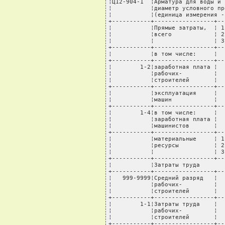
¦Ц12-904-1  ¦Арматура для воды и 
¦           ¦диаметр условного пр
¦           ¦(единица измерения -
+-----------+-----------------+--
¦           ¦Прямые затраты,  ¦ 1
¦           ¦всего            ¦ 2
¦           ¦                 ¦ 3
+-----------+-----------------+--
¦           ¦в том числе:     ¦  
+-----------+-----------------+--
¦        1-2¦заработная плата ¦  
¦           ¦рабочих-         ¦  
¦           ¦строителей       ¦  
+-----------+-----------------+--
¦           ¦эксплуатация     ¦  
¦           ¦машин            ¦  
+-----------+-----------------+--
¦        1-4¦в том числе:     ¦  
¦           ¦заработная плата ¦  
¦           ¦машинистов       ¦  
+-----------+-----------------+--
¦           ¦материальные     ¦ 1
¦           ¦ресурсы          ¦ 2
¦           ¦                 ¦ 3
+-----------+-----------------+--
¦           ¦Затраты труда       
+-----------+-----------------+--
¦   999-9999¦Средний разряд   ¦  
¦           ¦рабочих-         ¦  
¦           ¦строителей       ¦  
+-----------+-----------------+--
¦        1-1¦Затраты труда    ¦  
¦           ¦рабочих-         ¦  
¦           ¦строителей       ¦  
+-----------+-----------------+--