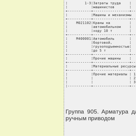
¦        1-3¦Затраты труда    ¦  
¦           ¦машинистов       ¦  
+-----------+-----------------+--
¦           ¦Машины и механизмы  
+-----------+-----------------+--
¦    М021102¦Краны на         ¦  
¦           ¦автомобильном    ¦  
¦           ¦ходу 10 т        ¦  
+-----------+-----------------+--
¦    М400001¦Автомобиль       ¦  
¦           ¦бортовой,        ¦  
¦           ¦грузоподъемностью¦  
¦           ¦до 5 т           ¦  
+-----------+-----------------+--
¦           ¦Прочие машины    ¦  
+-----------+-----------------+--
¦           ¦Материальные ресурсы
+-----------+-----------------+--
¦           ¦Прочие материалы ¦ 1
¦           ¦                 ¦ 2
¦           ¦                 ¦ 3
¦-----------+-----------------+--
Группа 905. Арматура 
ручным приводом