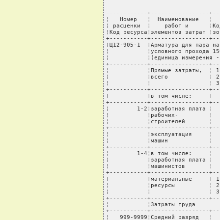
------------+-----------------+----T---------+-------+---------+----------+---------
¦   Номер   ¦  Наименование   ¦    ¦         ¦       ¦Стоимость¦   Всего  ¦ В том числе:¦
¦ расценки  ¦    работ и      ¦Код ¦ Единица ¦ Норма ¦единицы, ¦стоимость,¦ транспортные¦
¦Код ресурса¦элементов затрат ¦зоны¦измерения¦расхода¦   руб.  ¦   руб.   ¦расходы, руб.¦
+-----------+-----------------+----+---------+-------+---------+----------+-------------+
¦Ц12-905-1  ¦Арматура для пара на условное давление 10 МПа с ручным приводом, диаметр   ¦
¦           ¦условного прохода 150 мм                                                   ¦
¦           ¦(единица измерения - шт)                                                   ¦
+-----------+-----------------+----T---------+-------+---------+----------+-------------+
¦           ¦Прямые затраты,  ¦ 1  ¦   руб.  ¦       ¦         ¦    563638¦          433¦
¦           ¦всего            ¦ 2  ¦         ¦       ¦         ¦    564359¦         1142¦
¦           ¦                 ¦ 3  ¦         ¦       ¦         ¦    563824¦          613¦
+-----------+-----------------+----+---------+-------+---------+----------+-------------+
¦           ¦в том числе:     ¦    ¦         ¦       ¦         ¦          ¦             ¦
+-----------+-----------------+----+---------+-------+---------+----------+-------------+
¦        1-2¦заработная плата ¦    ¦   руб.  ¦       ¦         ¦    211750¦             ¦
¦           ¦рабочих-         ¦    ¦         ¦       ¦         ¦          ¦             ¦
¦           ¦строителей       ¦    ¦         ¦       ¦         ¦          ¦             ¦
+-----------+-----------------+----+---------+-------+---------+----------+-------------+
¦           ¦эксплуатация     ¦    ¦   руб.  ¦       ¦         ¦    141634¦             ¦
¦           ¦машин            ¦    ¦         ¦       ¦         ¦          ¦             ¦
+-----------+-----------------+----+---------+-------+---------+----------+-------------+
¦        1-4¦в том числе:     ¦    ¦   руб.  ¦       ¦         ¦      1440¦             ¦
¦           ¦заработная плата ¦    ¦         ¦       ¦         ¦          ¦             ¦
¦           ¦машинистов       ¦    ¦         ¦       ¦         ¦          ¦             ¦
+-----------+-----------------+----+---------+-------+---------+----------+-------------+
¦           ¦материальные     ¦ 1  ¦   руб.  ¦       ¦         ¦    210254¦          433¦
¦           ¦ресурсы          ¦ 2  ¦         ¦       ¦         ¦    210975¦         1142¦
¦           ¦                 ¦ 3  ¦         ¦       ¦         ¦    210440¦          613¦
+-----------+-----------------+----+---------+-------+---------+----------+-------------+
¦           ¦Затраты труда                                                              ¦
+-----------+-----------------+----T---------+-------+---------+----------+-------------+
¦   999-9999¦Средний разряд   ¦    ¦         ¦    4,7¦         ¦          ¦             ¦
¦           ¦рабочих-         ¦    ¦         ¦       ¦         ¦          ¦             ¦
¦           ¦строителей       ¦    ¦         ¦       ¦         ¦          ¦             ¦
+-----------+-----------------+----+---------+-------+---------+----------+-------------+
¦        1-1¦Затраты труда    ¦    ¦  чел.-ч ¦     83¦         ¦          ¦             ¦
¦           ¦рабочих-         ¦    ¦         ¦       ¦         ¦          ¦             ¦
¦           ¦строителей       ¦    ¦         ¦       ¦         ¦          ¦             ¦
+-----------+-----------------+----+---------+-------+---------+----------+-------------+
¦        1-3¦Затраты труда    ¦    ¦  чел.-ч ¦    0,5¦         ¦          ¦             ¦
¦           ¦машинистов       ¦    ¦         ¦       ¦         ¦          ¦             ¦
+-----------+-----------------+----+---------+-------+---------+----------+-------------+
¦           ¦Машины и механизмы                                                 