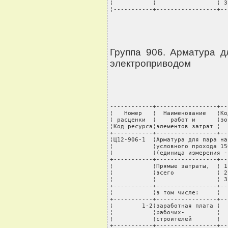
Группа 906. Арматура 
электроприводом
------------+-----------------+----T---------+-------+---------+----------+---------
¦   Номер   ¦  Наименование   ¦Код ¦ Единица ¦ Норма ¦Стоимость¦  Всего   ¦В том числе: ¦
¦ расценки  ¦    работ и      ¦зоны¦измерения¦расхода¦единицы, ¦стоимость,¦транспортные ¦
¦Код ресурса¦элементов затрат ¦    ¦         ¦       ¦  руб.   ¦   руб.   ¦расходы, руб.¦
+-----------+-----------------+----+---------+-------+---------+----------+-------------+
¦Ц12-906-1  ¦Арматура для пара на условное давление 10 МПа с электроприводом, диаметр   ¦
¦           ¦условного прохода 150 мм                                                   ¦
¦           ¦(единица измерения - шт)                                                   ¦
+-----------+-----------------+----T---------+-------+---------+----------+-------------+
¦           ¦Прямые затраты,  ¦ 1  ¦   руб.  ¦       ¦         ¦    569828¦          444¦
¦           ¦всего            ¦ 2  ¦         ¦       ¦         ¦    570564¦         1171¦
¦           ¦                 ¦ 3  ¦         ¦       ¦         ¦    570017¦          628¦
+-----------+-----------------+----+---------+-------+---------+----------+-------------+
¦           ¦в том числе:     ¦    ¦         ¦       ¦         ¦          ¦             ¦
+-----------+-----------------+----+---------+-------+---------+----------+-------------+
¦        1-2¦заработная плата ¦    ¦   руб.  ¦       ¦         ¦    212265¦             ¦
¦           ¦рабочих-         ¦    ¦         ¦       ¦         ¦          ¦             ¦
¦           ¦строителей       ¦    ¦         ¦       ¦         ¦          ¦             ¦
+-----------+-----------------+----+---------+-------+---------+----------+-------------+
¦           ¦эксплуатация     ¦    ¦   руб.  ¦       ¦         ¦    141376¦             ¦
¦           ¦машин            ¦    ¦         ¦       ¦         ¦          ¦             ¦
+-----------+-----------------+----+---------+-------+---------+----------+-------------+
¦        1-4¦в том числе:     ¦    ¦   руб.  ¦       ¦         ¦      1640¦             ¦
¦           ¦заработная плата ¦    ¦         ¦       ¦         ¦          ¦             ¦
¦           ¦машинистов       ¦    ¦         ¦       ¦         ¦          ¦             ¦
+-----------+-----------------+----+---------+-------+---------+----------+-------------+
¦           ¦материальные     ¦ 1  ¦   руб.  ¦       ¦         ¦    216187¦          444¦
¦           ¦ресурсы          ¦ 2  ¦         ¦       ¦         ¦    216923¦         1171¦
¦           ¦                 ¦ 3  ¦         ¦       ¦         ¦    216376¦          628¦
+-----------+-----------------+----+---------+-------+---------+----------+-------------+
¦           ¦Затраты труда                                                              ¦
+-----------+-----------------+----T---------+-------+---------+----------+-------------+
¦   999-9999¦Средний разряд   ¦    ¦         ¦    4,6¦         ¦          ¦             ¦
¦           ¦рабочих-         ¦    ¦         ¦       ¦         ¦          ¦             ¦
¦           ¦строителей       ¦    ¦         ¦       ¦         ¦          ¦             ¦
+-----------+-----------------+----+---------+-------+---------+----------+-------------+
¦        1-1¦Затраты труда    ¦    ¦  чел.-ч ¦     84¦         ¦          ¦             ¦
¦           ¦рабочих-         ¦    ¦         ¦       ¦         ¦          ¦             ¦
¦           ¦строителей       ¦    ¦         ¦       ¦         ¦          ¦             ¦
+-----------+-----------------+----+---------+-------+---------+----------+-------------+
¦        1-3¦Затраты труда    ¦    ¦  чел.-ч ¦   0,57¦         ¦          ¦             ¦
¦           ¦машинистов       ¦    ¦         ¦       ¦         ¦          ¦             ¦
+-----------+-----------------+----+---------+-------+---------+----------+-------------+
¦           ¦Машины и механизмы                                                 