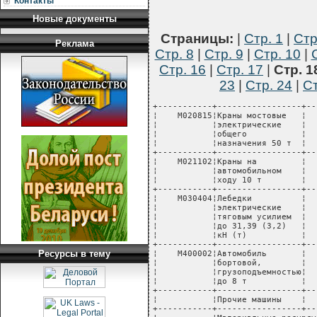
Контакты
Новые документы
Страницы:
|
Стр. 1
|
Стр
Реклама
Стр. 8
|
Стр. 9
|
Стр. 10
|
Стр. 16
|
Стр. 17
|
Стр. 1
23
|
Стр. 24
|
Ст
+-----------+-----------------+----T---------+-------+---------+----------+-------------+
¦    М020815¦Краны мостовые   ¦    ¦  маш.-ч ¦   0,18¦    15803¦      2845¦             ¦
¦           ¦электрические    ¦    ¦         ¦       ¦         ¦          ¦             ¦
¦           ¦общего           ¦    ¦         ¦       ¦         ¦          ¦             ¦
¦           ¦назначения 50 т  ¦    ¦         ¦       ¦         ¦          ¦             ¦
+-----------+-----------------+----+---------+-------+---------+----------+-------------+
¦    М021102¦Краны на         ¦    ¦  маш.-ч ¦   0,36¦    20884¦      7518¦             ¦
¦           ¦автомобильном    ¦    ¦         ¦       ¦         ¦          ¦             ¦
¦           ¦ходу 10 т        ¦    ¦         ¦       ¦         ¦          ¦             ¦
+-----------+-----------------+----+---------+-------+---------+----------+-------------+
¦    М030404¦Лебедки          ¦    ¦  маш.-ч ¦   2,85¦     1714¦      4885¦             ¦
¦           ¦электрические    ¦    ¦         ¦       ¦         ¦          ¦             ¦
¦           ¦тяговым усилием  ¦    ¦         ¦       ¦         ¦          ¦             ¦
¦           ¦до 31,39 (3,2)   ¦    ¦         ¦       ¦         ¦          ¦             ¦
¦           ¦кН (т)           ¦    ¦         ¦       ¦         ¦          ¦             ¦
+-----------+-----------------+----+---------+-------+---------+----------+-------------+
¦    М400002¦Автомобиль       ¦    ¦  маш.-ч ¦   0,36¦    14435¦      5197¦             ¦
¦           ¦бортовой,        ¦    ¦         ¦       ¦         ¦          ¦             ¦
¦           ¦грузоподъемностью¦    ¦         ¦       ¦         ¦          ¦             ¦
¦           ¦до 8 т           ¦    ¦         ¦       ¦         ¦          ¦             ¦
+-----------+-----------------+----+---------+-------+---------+----------+-------------+
¦           ¦Прочие машины    ¦    ¦   руб.  ¦       ¦         ¦    147817¦             ¦
+-----------+-----------------+----+---------+-------+---------+----------+-------------+
¦           ¦Материальные ресурсы, учтенные в прямых затратах                           ¦
+-----------+-----------------+----T---------+-------+---------+----------+-------------+
¦           ¦Прочие материалы ¦ 1  ¦   руб.  ¦       ¦         ¦    327555¦          689¦
¦           ¦                 ¦ 2  ¦         ¦       ¦         ¦    328698¦         1809¦
¦           ¦                 ¦ 3  ¦         ¦       ¦         ¦    327845¦          974¦
+-----------+-----------------+----+---------+-------+---------+----------+-------------+
¦Ц12-906-3  ¦Арматура для пара на условное давление 10 МПа с электроприводом, диаметр   ¦
¦           ¦условного прохода 400 мм                                                   ¦
¦           ¦(единица измерения - шт)                                                   ¦
+-----------+-----------------+----T---------+-------+---------+----------+-------------+
¦           ¦Прямые затраты,  ¦ 1  ¦   руб.  ¦       ¦         ¦   1502317¦         6685¦
¦           ¦всего            ¦ 2  ¦         ¦       ¦         ¦   1513436¦        17568¦
¦           ¦                 ¦ 3  ¦         ¦       ¦         ¦   1505150¦         9457¦
+-----------+-----------------+----+---------+-------+---------+----------+-------------+
¦           ¦в том числе:     ¦    ¦         ¦       ¦         ¦          ¦             ¦
+-----------+-----------------+----+---------+-------+---------+----------+-------------+
¦        1-2¦заработная плата ¦    ¦   руб.  ¦       ¦         ¦    485447¦             ¦
¦           ¦рабочих-         ¦    ¦         ¦       ¦         ¦          ¦             ¦
¦           ¦строителей       ¦  
Ресурсы в тему