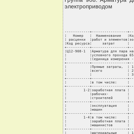
электроприводом
------------+-----------------+----T---------+-------+---------+----------+---------
¦   Номер   ¦  Наименование   ¦Код ¦ Единица ¦ Норма ¦Стоимость¦  Всего   ¦В том числе: ¦
¦ расценки  ¦работ и элементов¦зоны¦измерения¦расхода¦единицы, ¦стоимость,¦транспортные ¦
¦Код ресурса¦     затрат      ¦    ¦         ¦       ¦  руб.   ¦   руб.   ¦расходы, руб.¦
+-----------+-----------------+----+---------+-------+---------+----------+-------------+
¦Ц12-908-1  ¦Арматура для пара на условное давление 20 МПа с электроприводом, диаметр   ¦
¦           ¦условного прохода 65 мм                                                    ¦
¦           ¦(единица измерения - шт)                                                   ¦
+-----------+-----------------+----T---------+-------+---------+----------+-------------+
¦           ¦Прямые затраты,  ¦ 1  ¦   руб.  ¦       ¦         ¦    100248¦          824¦
¦           ¦всего            ¦ 2  ¦         ¦       ¦         ¦    101621¦         2167¦
¦           ¦                 ¦ 3  ¦         ¦       ¦         ¦    100599¦         1168¦
+-----------+-----------------+----+---------+-------+---------+----------+-------------+
¦           ¦в том числе:     ¦    ¦         ¦       ¦         ¦          ¦             ¦
+-----------+-----------------+----+---------+-------+---------+----------+-------------+
¦        1-2¦заработная плата ¦    ¦   руб.  ¦       ¦         ¦     57196¦             ¦
¦           ¦рабочих-         ¦    ¦         ¦       ¦         ¦          ¦             ¦
¦           ¦строителей       ¦    ¦         ¦       ¦         ¦          ¦             ¦
+-----------+-----------------+----+---------+-------+---------+----------+-------------+
¦           ¦эксплуатация     ¦    ¦   руб.  ¦       ¦         ¦     15865¦             ¦
¦           ¦машин            ¦    ¦         ¦       ¦         ¦          ¦             ¦
+-----------+-----------------+----+---------+-------+---------+----------+-------------+
¦        1-4¦в том числе:     ¦    ¦   руб.  ¦       ¦         ¦       930¦             ¦
¦           ¦заработная плата ¦    ¦         ¦       ¦         ¦          ¦             ¦
¦           ¦машинистов       ¦    ¦         ¦       ¦         ¦          ¦             ¦
+-----------+-----------------+----+---------+-------+---------+----------+-------------+
¦           ¦материальные     ¦ 1  ¦   руб.  ¦       ¦         ¦     27187¦          824¦
¦           ¦ресурсы          ¦ 2  ¦         ¦       ¦         ¦     28560¦         2167¦
¦           ¦                 ¦ 3  ¦         ¦       ¦         ¦     27538¦         1168¦
+-----------+-----------------+----+---------+-------+---------+----------+-------------+
¦           ¦Затраты труда                                                              ¦
+-----------+-----------------+----T---------+-------+---------+----------+-------------+
¦   999-9999¦Средний разряд   ¦    ¦         ¦    4,9¦         ¦          ¦             ¦
¦           ¦рабочих-         ¦    ¦         ¦       ¦         ¦          ¦             ¦
¦           ¦строителей       ¦    ¦         ¦       ¦         ¦          ¦             ¦
+-----------+-----------------+----+---------+-------+---------+----------+-------------+
¦        1-1¦Затраты труда    ¦    ¦  чел.-ч ¦     22¦         ¦          ¦             ¦
¦           ¦рабочих-         ¦    ¦         ¦       ¦         ¦          ¦             ¦
¦           ¦строителей       ¦    ¦         ¦       ¦         ¦          ¦             ¦
+-----------+-----------------+----+---------+-------+---------+----------+-------------+
¦        1-3¦Затраты труда    ¦    ¦  чел.-ч ¦   0,34¦         ¦          ¦             ¦
¦           ¦машинистов       ¦    ¦         ¦       ¦         ¦          ¦             ¦
+-----------+-----------------+----+---------+-------+---------+----------+-------------+
¦           ¦Машины и механизмы                                                 