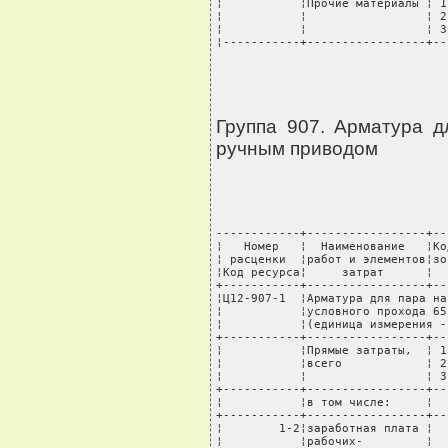
Группа 907. Арматура 
ручным приводом
------------+-----------------+----T---------+-------+---------+----------+---------
¦   Номер   ¦  Наименование   ¦Код ¦ Единица ¦ Норма ¦Стоимость¦  Всего   ¦В том числе: ¦
¦ расценки  ¦работ и элементов¦зоны¦измерения¦расхода¦единицы, ¦стоимость,¦транспортные ¦
¦Код ресурса¦     затрат      ¦    ¦         ¦       ¦  руб.   ¦   руб.   ¦расходы, руб.¦
+-----------+-----------------+----+---------+-------+---------+----------+-------------+
¦Ц12-907-1  ¦Арматура для пара на условное давление 20 МПа с ручным приводом, диаметр   ¦
¦           ¦условного прохода 65 мм                                                    ¦
¦           ¦(единица измерения - шт)                                                   ¦
+-----------+-----------------+----T---------+-------+---------+----------+-------------+
¦           ¦Прямые затраты,  ¦ 1  ¦  руб.   ¦       ¦         ¦     84517¦          808¦
¦           ¦всего            ¦ 2  ¦         ¦       ¦         ¦     85863¦         2128¦
¦           ¦                 ¦ 3  ¦         ¦       ¦         ¦     84863¦         1145¦
+-----------+-----------------+----+---------+-------+---------+----------+-------------+
¦           ¦в том числе:     ¦    ¦         ¦       ¦         ¦          ¦             ¦
+-----------+-----------------+----+---------+-------+---------+----------+-------------+
¦        1-2¦заработная плата ¦    ¦  руб.   ¦       ¦         ¦     51996¦             ¦
¦           ¦рабочих-         ¦    ¦         ¦       ¦         ¦          ¦             ¦
¦           ¦строителей       ¦    ¦         ¦       ¦         ¦          ¦             ¦
+-----------+-----------------+----+---------+-------+---------+----------+-------------+
¦           ¦эксплуатация     ¦    ¦  руб.   ¦       ¦         ¦     14196¦             ¦
¦           ¦машин            ¦    ¦         ¦       ¦         ¦          ¦             ¦
+-----------+-----------------+----+---------+-------+---------+----------+-------------+
¦        1-4¦в том числе:     ¦    ¦  руб.   ¦       ¦         ¦       766¦             ¦
¦           ¦заработная плата ¦    ¦         ¦       ¦         ¦          ¦             ¦
¦           ¦машинистов       ¦    ¦         ¦       ¦         ¦          ¦             ¦
+-----------+-----------------+----+---------+-------+---------+----------+-------------+
¦           ¦материальные     ¦ 1  ¦  руб.   ¦       ¦         ¦     18325¦          808¦
¦           ¦ресурсы          ¦ 2  ¦         ¦       ¦         ¦     19671¦         2128¦
¦           ¦                 ¦ 3  ¦         ¦       ¦         ¦     18671¦         1145¦
+-----------+-----------------+----+---------+-------+---------+----------+-------------+
¦           ¦Затраты труда                                                              ¦
+-----------+-----------------+----T---------+-------+---------+----------+-------------+
¦   999-9999¦Средний разряд   ¦    ¦         ¦    4,9¦         ¦          ¦             ¦
¦           ¦рабочих-         ¦    ¦         ¦       ¦         ¦          ¦             ¦
¦           ¦строителей       ¦    ¦         ¦       ¦         ¦          ¦             ¦
+-----------+-----------------+----+---------+-------+---------+----------+-------------+
¦        1-1¦Затраты труда    ¦    ¦ чел.-ч  ¦     20¦         ¦          ¦             ¦
¦           ¦рабочих-         ¦    ¦         ¦       ¦         ¦          ¦             ¦
¦           ¦строителей       ¦    ¦         ¦       ¦         ¦          ¦             ¦
+-----------+-----------------+----+---------+-------+---------+----------+-------------+
¦        1-3¦Затраты труда    ¦    ¦ чел.-ч  ¦   0,28¦         ¦          ¦             ¦
¦           ¦машинистов       ¦    ¦         ¦       ¦         ¦          ¦             ¦
+-----------+-----------------+----+---------+-------+---------+----------+-------------+
¦           ¦Машины и механизмы                                                 