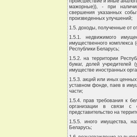
происшествие и иные аналоги
мажорные)), - при налич
свершения указанных событ
произведенных улучшений;
1.5. доходы, полученные от о
1.5.1. недвижимого имущ
имущественного комплекса (
Республики Беларусь;
1.5.2. на территории Респ
бумаг, долей учредителей 
имуществе иностранных орган
1.5.3. акций или иных ценных
уставном фонде, паев в иму
части;
1.5.4. прав требования к б
организации в связи с е
представительство на террит
1.5.5. иного имущества, н
Беларусь;
1.6. вознаграждение за выпо