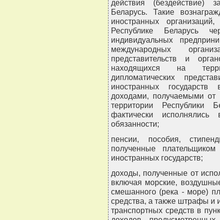
действия (бездействие) 
Беларусь. Такие вознагра
иностранных организаций
Республике Беларусь чер
индивидуальных предприни
международных органи
представительств и орган
находящихся на терри
дипломатических предста
иностранных государств 
доходами, получаемыми от 
территории Республики Б
фактически исполнялись 
обязанности;
пенсии, пособия, стипе
полученные плательщиком 
иностранных государств;
доходы, полученные от испо
включая морские, воздушные
смешанного (река - море) 
средства, а также штрафы и и
транспортных средств в пунк
доходов, предусмотренных