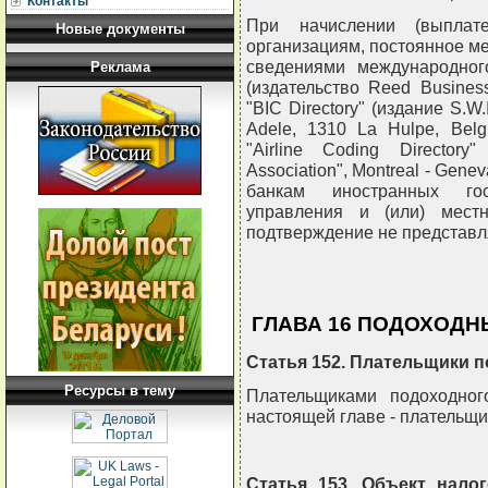
Контакты
При начислении (выплате
Новые документы
организациям, постоянное м
сведениями международног
Реклама
(издательство Reed Business
"BIC Directory" (издание S.W.I
Adele, 1310 La Hulpe, Bel
"Airline Coding Directory"
Association", Montreal - Gen
банкам иностранных госу
управления и (или) мест
подтверждение не представл
ГЛАВА 16 ПОДОХОДН
Статья 152. Плательщики п
Ресурсы в тему
Плательщиками подоходног
настоящей главе - плательщи
Статья 153. Объект нало