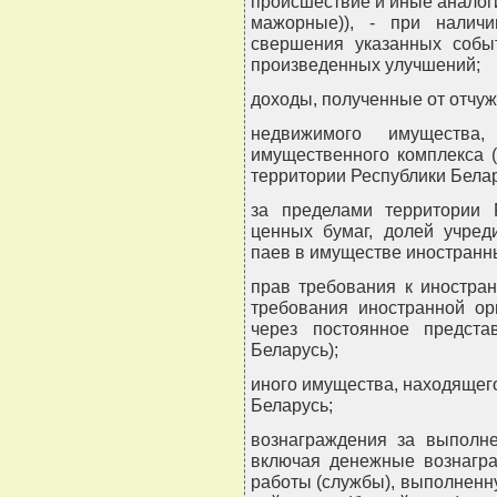
происшествие и иные аналоги
мажорные)), - при налич
свершения указанных событ
произведенных улучшений;
доходы, полученные от отчуж
недвижимого имуществ
имущественного комплекса (
территории Республики Белар
за пределами территории 
ценных бумаг, долей учред
паев в имуществе иностранны
прав требования к иностра
требования иностранной ор
через постоянное предста
Беларусь);
иного имущества, находящег
Беларусь;
вознаграждения за выполне
включая денежные вознагра
работы (службы), выполненну