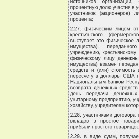
источников организации
процентную долю участия в у
участников (акционеров) 
процента;
2.27. физическим лицом от
крестьянского (фермерско
выступает это физическое 
имущества), переданног
учреждению, крестьянскому 
физическому лицу денежны
имущества) взамен передан
средств и (или) стоимость
пересчету в доллары США п
Национальным банком Респу
возврата денежных средств
день передачи денежных
унитарному предприятию, уч
хозяйству, учредителем котор
2.28. участниками договора
вкладов в простое товар
прибыли простого товарищес
2.29. в виде сумм, получа