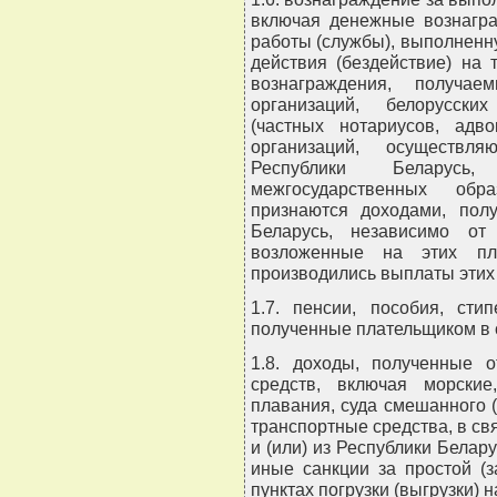
включая денежные вознагра
работы (службы), выполненну
действия (бездействие) на 
вознаграждения, получае
организаций, белорусски
(частных нотариусов, адво
организаций, осуществл
Республики Беларусь
межгосударственных обр
признаются доходами, пол
Беларусь, независимо от
возложенные на этих пла
производились выплаты этих
1.7. пенсии, пособия, ст
полученные плательщиком в с
1.8. доходы, полученные 
средств, включая морские
плавания, суда смешанного 
транспортные средства, в св
и (или) из Республики Белар
иные санкции за простой (з
пунктах погрузки (выгрузки) 