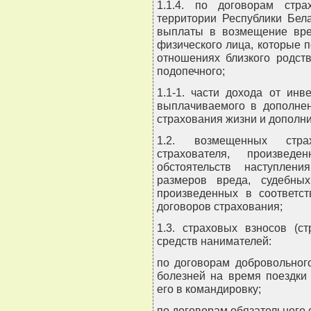
1.1.4. по договорам стр
территории Республики Бел
выплаты в возмещение вре
физического лица, которые 
отношениях близкого родств
подопечного;
1.1-1. части дохода от инв
выплачиваемого в дополнен
страхования жизни и дополни
1.2. возмещенных стра
страхователя, произве
обстоятельств наступлени
размеров вреда, судебны
произведенных в соответст
договоров страхования;
1.3. страховых взносов (с
средств нанимателей:
по договорам добровольног
болезней на время поездки
его в командировку;
по договорам обязательного 