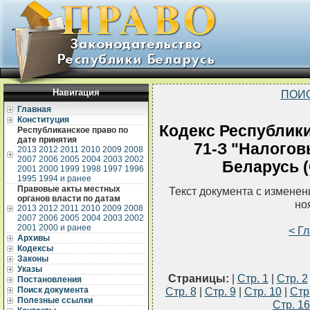
Навигация
ПОИ
Главная
Конституция
Кодекс Республики
Республиканское право по
дате принятия
71-З "Налогов
2013
2012
2011
2010
2009
2008
2007
2006
2005
2004
2003
2002
Беларусь (
2001
2000
1999
1998
1997
1996
1995
1994 и ранее
Правовые акты местных
Текст документа с измене
органов власти по датам
но
2013
2012
2011
2010
2009
2008
2007
2006
2005
2004
2003
2002
2001
2000 и ранее
< Г
Архивы
Кодексы
Законы
Указы
Страницы:
|
Стр. 1
|
Стр. 2
Постановления
Поиск документа
Стр. 8
|
Стр. 9
|
Стр. 10
|
Стр
Полезные ссылки
Стр. 16