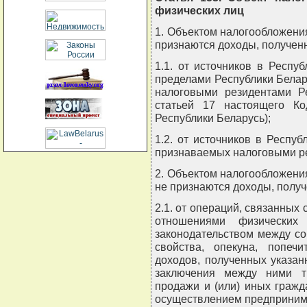
физических лиц
1. Объектом налогообложени
признаются доходы, получен
1.1. от источников в Респуб
пределами Республики Белар
налоговыми резидентами Ре
статьей 17 настоящего Ко
Республики Беларусь);
1.2. от источников в Респуб
признаваемых налоговыми ре
2. Объектом налогообложени
не признаются доходы, полу
2.1. от операций, связанны
отношениями физических
законодательством между со
свойства, опекуна, попеч
доходов, полученных указа
заключения между ними тр
продажи и (или) иных гражд
осуществлением предпринима