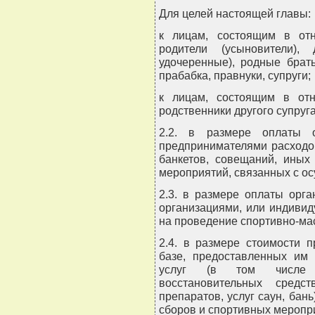
Для целей настоящей главы:
к лицам, состоящим в отн
родители (усыновители),
удочеренные), родные брать
прабабка, правнуки, супруги;
к лицам, состоящим в отн
родственники другого супруга
2.2. в размере оплаты о
предпринимателями расходо
банкетов, совещаний, иных 
мероприятий, связанных с о
2.3. в размере оплаты орг
организациями, или индиви
на проведение спортивно-ма
2.4. в размере стоимости 
базе, предоставленных им 
услуг (в том числе с
восстановительных средс
препаратов, услуг саун, бан
сборов и спортивных меропр