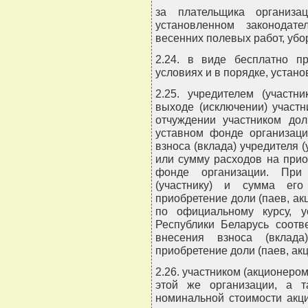
за плательщика организа
установленном законодат
весенних полевых работ, убо
2.24. в виде бесплатно 
условиях и в порядке, устан
2.25. учредителем (участн
выходе (исключении) участн
отчуждении участником дол
уставном фонде организац
взноса (вклада) учредителя 
или сумму расходов на прио
фонде организации. При
(участнику) и сумма его
приобретение доли (паев, а
по официальному курсу, 
Республики Беларусь соотв
внесения взноса (вклад
приобретение доли (паев, акц
2.26. участником (акционером
этой же организации, а т
номинальной стоимости акци