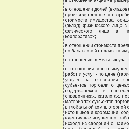
в отношении акций - в разме
в отношении долей (вкладов)
производственных и потреби
стоимости имущества юриди
(вклад) физического лица 
физического лица в про
кооперативах;
в отношении стоимости пред
по балансовой стоимости им
в отношении земельных участ
в отношении иного имущест
работ и услуг - по цене (та
услуги на основании све
субъектов торговли о ценах
содержащихся в специал
справочниках, каталогах, п
материалах субъектов торго
в глобальной компьютерной с
источников информации, сод
идентичные имущество, работ
исходя из сведений о наим
цен (тарифов) на идент