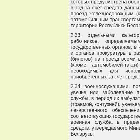
которых предусмотрена воен
в год за счет средств данн
проезд железнодорожным (к
автомобильным транспортом 
территории Республики Белар
2.33. отдельными катего
работников, определяемы
государственных органов, в
и органов прокуратуры в р
(билетов) на проезд всеми
(кроме автомобилей-такс
необходимых для испол
приобретенных за счет средс
2.34. военнослужащими, по
увечье или заболевание п
службы, в период их амбулат
(травмой, контузией), увечь
лекарственного обеспечен
соответствующих государств
военная служба, в преде
средств, утверждаемого Мин
Беларусь;