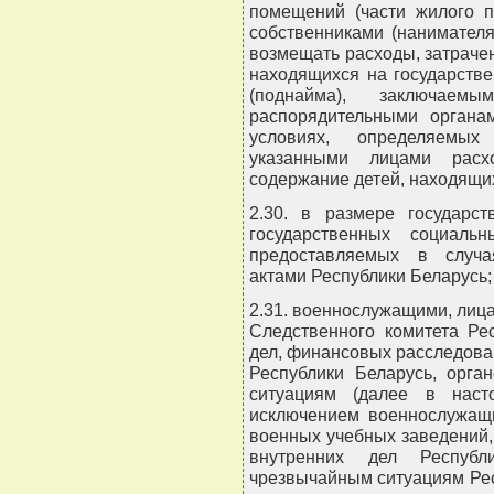
помещений (части жилого п
собственниками (нанимател
возмещать расходы, затраче
находящихся на государств
(поднайма), заключае
распорядительными органа
условиях, определяемых
указанными лицами расхо
содержание детей, находящи
2.30. в размере государс
государственных социаль
предоставляемых в случа
актами Республики Беларусь;
2.31. военнослужащими, лиц
Следственного комитета Ре
дел, финансовых расследова
Республики Беларусь, орга
ситуациям (далее в наст
исключением военнослужащи
военных учебных заведений
внутренних дел Респуб
чрезвычайным ситуациям Рес