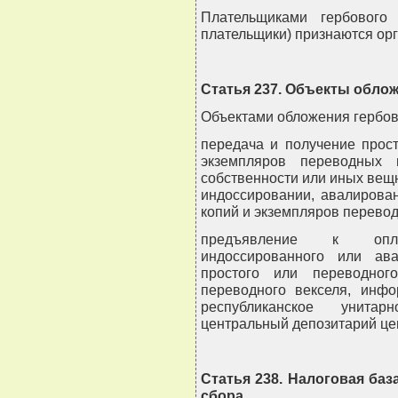
Плательщиками гербового
плательщики) признаются орг
Статья 237. Объекты обло
Объектами обложения гербов
передача и получение прос
экземпляров переводных 
собственности или иных вещн
индоссировании, авалирова
копий и экземпляров перевод
предъявление к оплат
индоссированного или ав
простого или переводног
переводного векселя, инф
республиканское унитар
центральный депозитарий це
Статья 238. Налоговая баз
сбора