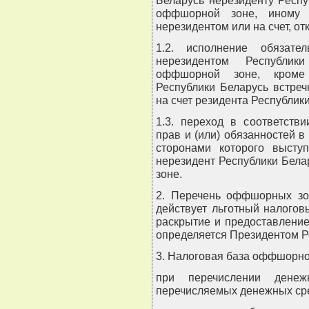
Беларусь нерезиденту Респу
оффшорной зоне, иному 
нерезидентом или на счет, о
1.2. исполнение обязат
нерезидентом Республик
оффшорной зоне, кроме 
Республики Беларусь встреч
на счет резидента Республик
1.3. переход в соответств
прав и (или) обязанностей в
сторонами которого высту
нерезидент Республики Бел
зоне.
2. Перечень оффшорных зон
действует льготный налогов
раскрытие и предоставлени
определяется Президентом Р
3. Налоговая база оффшорно
при перечислении дене
перечисляемых денежных ср