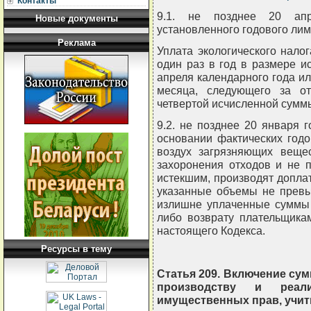
Контакты
9.1. не позднее 20 апр
Новые документы
установленного годового лим
Реклама
Уплата экологического нало
один раз в год в размере и
апреля календарного года ил
месяца, следующего за о
четвертой исчисленной суммы
9.2. не позднее 20 января 
основании фактических год
воздух загрязняющих вещес
захоронения отходов и не 
истекшим, производят доплату
указанные объемы не превы
излишне уплаченные суммы 
либо возврату плательщика
настоящего Кодекса.
Ресурсы в тему
Статья 209. Включение сум
производству и реали
имущественных прав, учи