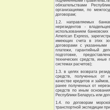
подчиненными Правительству
обязательствами Республ
организациями, по межгос
договорам;
1.2. направляемых банк
нерезидентов - владельц
использованием банковских 
American Express, зарегис
имеющих счета в этих зо
договорами с указанными 
платежи, гарантийный деп
подготовке, предоставл
технических средств, иные 
системах расчетов);
1.3. в целях возврата рез
средств, полученных от 
качестве кредитов и займов,
ранее полученных от нерез
средств по иным основания
Республики Беларусь или дог
1.4. по договорам морск
транспортной экспедиции пр