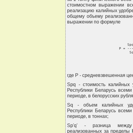
стоимостном выражении вс
реализацию калийных удобре
общему объему реализованн
выражении по формуле
                             Spq
                         Р = ---
                              S
где P - средневзвешенная це
Spq - стоимость калийных 
Республики Беларусь всеми
периоде, в белорусских рубля
Sq - объем калийных удо
Республики Беларусь всеми
периоде, в тоннах;
Sp'q' - разница между
реализованных за пределы 