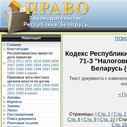
Навигация
ПОИ
Главная
Конституция
Кодекс Республики
Республиканское право по
дате принятия
71-З "Налогов
2013
2012
2011
2010
2009
2008
2007
2006
2005
2004
2003
2002
Беларусь (
2001
2000
1999
1998
1997
1996
1995
1994 и ранее
Правовые акты местных
Текст документа с измене
органов власти по датам
но
2013
2012
2011
2010
2009
2008
2007
2006
2005
2004
2003
2002
2001
2000 и ранее
< Г
Архивы
Кодексы
Законы
Указы
Страницы:
|
Стр. 1
|
Стр. 2
Постановления
Поиск документа
Стр. 8
|
Стр. 9
|
Стр. 10
|
Стр
Полезные ссылки
Стр. 16