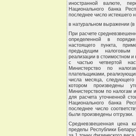
иностранной валюте, пер
Национального банка Респ
последнее число истекшего н
в натуральном выражении (в 
При расчете средневзвешенн
определенной в порядке
настоящего пункта, прим
предыдущим налоговым 
реализации в стоимостном и
с частью четвертой нас
Министерство по налог
плательщиками, реализующим
числа месяца, следующего
котором произведены ут
Министерством по налогам и
для расчета уточненной ст
Национального банка Рес
последнее число соответст
были произведены отгрузки.
Средневзвешенная цена ка
пределы Республики Беларус
за 1 тонну физического веса