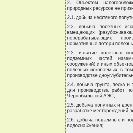
2. Объектом налогооблож
природных ресурсов не приз
2.1. добыча нефтяного попутн
2.2. добыча полезных ис
вмещающих (разубоживающ
перерабатывающих про
нормативные потери полезны
2.3. изъятие полезных ис
подземных частей наземн
сооружений) и иных объектов
полезных ископаемых, в том
производстве дноуглубительн
2.4. добыча грунта, песка и
для производства работ п
Чернобыльской АЭС;
2.5. добыча попутных и дре
разработке месторождений п
2.6. добыча подземных и п
водоснабжения;