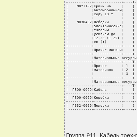
+-----------+-------------+----T-
¦    М021102¦Краны на     ¦    ¦ 
¦           ¦автомобильном¦    ¦ 
¦           ¦ходу 10 т    ¦    ¦ 
+-----------+-------------+----+-
¦    М030402¦Лебедки      ¦    ¦ 
¦           ¦электрические¦    ¦ 
¦           ¦тяговым      ¦    ¦ 
¦           ¦усилием до   ¦    ¦ 
¦           ¦12,26 (1,25) ¦    ¦ 
¦           ¦кН (т)       ¦    ¦ 
+-----------+-------------+----+-
¦           ¦Прочие машины¦    ¦ 
+-----------+-------------+----+-
¦           ¦Материальные ресурсы
+-----------+-------------+----T-
¦           ¦Прочие       ¦ 1  ¦ 
¦           ¦материалы    ¦ 2  ¦ 
¦           ¦             ¦ 3  ¦ 
+-----------+-------------+----+-
¦           ¦Материальные ресурсы
+-----------+-------------+----T-
¦  П500-0000¦Кабель       ¦    ¦ 
+-----------+-------------+----+-
¦  П500-0000¦Коробки      ¦    ¦ 
+-----------+-------------+----+-
¦  П552-0000¦Полоски      ¦    ¦ 
¦-----------+-------------+----+-
Группа 911. Кабель трех