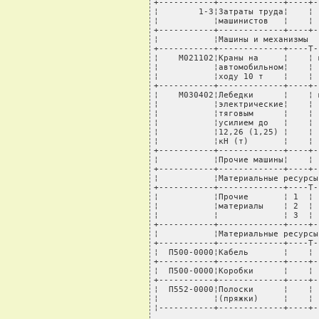
+-----------+-------------+----+-
¦        1-3¦Затраты труда¦    ¦ 
¦           ¦машинистов   ¦    ¦ 
+-----------+-------------+----+-
¦           ¦Машины и механизмы  
+-----------+-------------+----T-
¦    М021102¦Краны на     ¦    ¦ 
¦           ¦автомобильном¦    ¦ 
¦           ¦ходу 10 т    ¦    ¦ 
+-----------+-------------+----+-
¦    М030402¦Лебедки      ¦    ¦ 
¦           ¦электрические¦    ¦ 
¦           ¦тяговым      ¦    ¦ 
¦           ¦усилием до   ¦    ¦ 
¦           ¦12,26 (1,25) ¦    ¦ 
¦           ¦кН (т)       ¦    ¦ 
+-----------+-------------+----+-
¦           ¦Прочие машины¦    ¦ 
+-----------+-------------+----+-
¦           ¦Материальные ресурсы
+-----------+-------------+----T-
¦           ¦Прочие       ¦ 1  ¦ 
¦           ¦материалы    ¦ 2  ¦ 
¦           ¦             ¦ 3  ¦ 
+-----------+-------------+----+-
¦           ¦Материальные ресурсы
+-----------+-------------+----T-
¦  П500-0000¦Кабель       ¦    ¦ 
+-----------+-------------+----+-
¦  П500-0000¦Коробки      ¦    ¦ 
+-----------+-------------+----+-
¦  П552-0000¦Полоски      ¦    ¦ 
¦           ¦(пряжки)     ¦    ¦ 
¦-----------+-------------+----+-