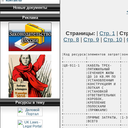
Контакты
Новые документы
Реклама
Страницы:
|
Стр. 1
|
Стр
Стр. 8
|
Стр. 9
|
Стр. 10
|
¦Код ресурса¦элементов затрат¦зоны¦измерения¦расхода¦единицы, ¦стоимость,¦  расходы,  ¦
¦           ¦                ¦    ¦         ¦       ¦  руб.   ¦   руб.   ¦    руб.    ¦
+-----------+----------------+----+---------+-------+---------+----------+------------+
¦Ц8-911-1   ¦КАБЕЛЬ ТРЕХ-    ¦    ¦  100 м  ¦       ¦         ¦          ¦            ¦
¦           ¦ПЯТИЖИЛЬНЫЙ     ¦    ¦         ¦       ¦         ¦          ¦            ¦
¦           ¦СЕЧЕНИЕМ ЖИЛЫ   ¦    ¦         ¦       ¦         ¦          ¦            ¦
¦           ¦ДО 10 КВ.ММ ПО  ¦    ¦         ¦       ¦         ¦          ¦            ¦
¦           ¦УСТАНОВЛЕННЫМ   ¦    ¦         ¦       ¦         ¦          ¦            ¦
¦           ¦КОНСТРУКЦИЯМ И  ¦    ¦         ¦       ¦         ¦          ¦            ¦
¦           ¦ЛОТКАМ С        ¦    ¦         ¦       ¦         ¦          ¦            ¦
¦           ¦УСТАНОВКОЙ      ¦    ¦         ¦       ¦         ¦          ¦            ¦
¦           ¦ОТВЕТВИТЕЛЬНЫХ  ¦    ¦         ¦       ¦         ¦          ¦            ¦
¦           ¦КОРОБОК,        ¦    ¦         ¦       ¦         ¦          ¦            ¦
¦           ¦КРЕПЛЕНИЕ       ¦    ¦         ¦       ¦         ¦          ¦            ¦
¦           ¦ПОЛОСКАМИ       ¦    ¦         ¦       ¦         ¦          ¦            ¦
¦           ¦(ПРЯЖКАМИ)      ¦    ¦         ¦       ¦         ¦          ¦            ¦
+-----------+----------------+----+---------+-------+---------+----------+------------+
¦           ¦ПРЯМЫЕ ЗАТРАТЫ, ¦1-3 ¦  руб.   ¦       ¦         ¦     48,68¦        0,08¦
¦           ¦ВСЕГО           ¦    ¦         ¦       ¦         ¦          ¦            ¦
+-----------+----------------+----+---------+-------+---------+----------+------------+
¦           ¦в том числе:    ¦    ¦         ¦       ¦         ¦          ¦            ¦
+-----------+----------------+----+---------+-------+---------+----------+------------+
¦        1-2¦ЗАРАБОТНАЯ      ¦    ¦  руб.   ¦       ¦         ¦     42,96¦            ¦
¦           ¦ПЛАТА РАБОЧИХ-  ¦    ¦         ¦       ¦         ¦          ¦            ¦
¦           ¦СТРОИТЕЛЕЙ      ¦    ¦         ¦       ¦         ¦          ¦            ¦
+-----------+----------------+----+---------+-------+---------+----------+------------+
¦           ¦ЭКСПЛУАТАЦИЯ    ¦    ¦  руб.   ¦       ¦         ¦      4,37¦            ¦
¦           ¦МАШИН           ¦    ¦         ¦       ¦         ¦          ¦            ¦
+-----------+----------------+----+---------+-------+---------+----------+------------+
¦           ¦в том числе:    ¦    ¦         ¦       ¦         ¦          ¦            ¦
¦        1-4¦ЗАРПЛАТА        ¦    ¦  руб.   ¦       ¦         ¦      1,07¦            ¦
¦           ¦МАШИНИСТОВ      ¦    ¦         ¦       ¦         ¦          ¦            ¦
+-----------+----------------+----+---------+-------+---------+----------+------------+
¦           ¦МАТЕРИАЛЬНЫЕ    ¦    ¦  руб.   ¦       ¦         ¦          ¦        0,08¦
¦           ¦РЕСУРСЫ         ¦    ¦         ¦       ¦         ¦          ¦            ¦
+-----------+----------------+----+---------+-------+---------+----------+------------+
¦           ¦ЗАТРАТЫ ТРУДА   ¦    ¦         ¦       ¦         ¦          ¦            ¦
+-----------+----------------+----+---------+-------+---------+----------+------------+
¦   999-9999¦СРЕДНИЙ РАЗРЯД  ¦    ¦         ¦    3,5¦         ¦          ¦            ¦
¦           ¦РАБОЧИХ-        ¦    ¦         ¦       ¦         ¦          ¦            ¦
¦           ¦СТРОИТЕЛЕЙ      ¦    ¦         ¦       ¦         ¦          ¦            ¦
+-----------+----------------+----+---------+-------+---------+----------+------------+
¦        1-1¦ЗАТРАТЫ ТРУДА   ¦    ¦ чел.-ч  ¦  24,27¦         ¦          ¦            ¦
¦           ¦РАБОЧИХ-    
Ресурсы в тему