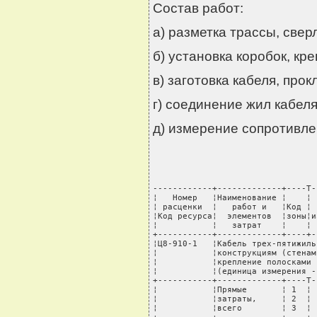
Состав работ:
а) разметка трассы, свер
б) установка коробок, кр
в) заготовка кабеля, прок
г) соединение жил кабеля
д) измерение сопротивле
------------+-------------+----T-
¦   Номер   ¦Наименование ¦    ¦ 
¦ расценки  ¦   работ и   ¦Код ¦ 
¦Код ресурса¦  элементов  ¦зоны¦и
¦           ¦   затрат    ¦    ¦ 
+-----------+-------------+----+-
¦Ц8-910-1   ¦Кабель трех-пятижиль
¦           ¦конструкциям (стенам
¦           ¦крепление полосками 
¦           ¦(единица измерения -
+-----------+-------------+----T-
¦           ¦Прямые       ¦ 1  ¦ 
¦           ¦затраты,     ¦ 2  ¦ 
¦           ¦всего        ¦ 3  ¦ 