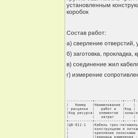
установленным конструкц
коробок
Состав работ:
а) сверление отверстий, 
б) заготовка, прокладка, 
в) соединение жил кабеля
г) измерение сопротивле
------------+-------------+----T-
¦   Номер   ¦Наименование ¦    ¦ 
¦ расценки  ¦   работ и   ¦Код ¦ 
¦Код ресурса¦  элементов  ¦зоны¦и
¦           ¦   затрат    ¦    ¦ 
+-----------+-------------+----+-
¦Ц8-911-1   ¦Кабель трех-пятижиль
¦           ¦конструкциям и лотка
¦           ¦крепление полосками 
¦           ¦(единица измерения -