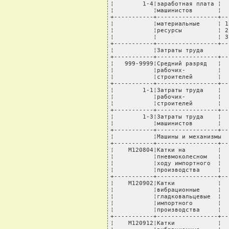
¦        1-4¦заработная плата ¦  
¦           ¦машинистов       ¦  
+-----------+-----------------+--
¦           ¦материальные     ¦ 1
¦           ¦ресурсы          ¦ 2
¦           ¦                 ¦ 3
+-----------+-----------------+--
¦           ¦Затраты труда       
+-----------+-----------------+--
¦   999-9999¦Средний разряд   ¦  
¦           ¦рабочих-         ¦  
¦           ¦строителей       ¦  
+-----------+-----------------+--
¦        1-1¦Затраты труда    ¦  
¦           ¦рабочих-         ¦  
¦           ¦строителей       ¦  
+-----------+-----------------+--
¦        1-3¦Затраты труда    ¦  
¦           ¦машинистов       ¦  
+-----------+-----------------+--
¦           ¦Машины и механизмы  
+-----------+-----------------+--
¦    М120804¦Катки на         ¦  
¦           ¦пневмоколесном   ¦  
¦           ¦ходу импортного  ¦  
¦           ¦производства     ¦  
+-----------+-----------------+--
¦    М120902¦Катки            ¦  
¦           ¦вибрационные     ¦  
¦           ¦гладковальцевые  ¦  
¦           ¦импортного       ¦  
¦           ¦производства     ¦  
+-----------+-----------------+--
¦    М120912¦Катки            ¦  