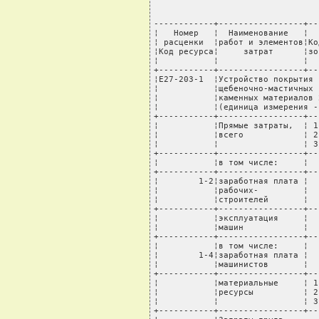
------------+-----------------+----T---------+-------+---------+----------+--------
¦   Номер   ¦  Наименование   ¦    ¦         ¦       ¦Стоимость¦  Всего   ¦В том числе:¦
¦ расценки  ¦работ и элементов¦Код ¦ Единица ¦ Норма ¦единицы, ¦стоимость,¦транспортные¦
¦Код ресурса¦     затрат      ¦зоны¦измерения¦расхода¦  руб.   ¦   руб.   ¦  расходы,  ¦
¦           ¦                 ¦    ¦         ¦       ¦         ¦          ¦    руб.    ¦
+-----------+-----------------+----+---------+-------+---------+----------+------------+
¦Е27-203-1  ¦Устройство покрытия толщиной 4 см из горячих асфальтобетонных             ¦
¦           ¦щебеночно-мастичных плотных мелкозернистых смесей типа С, плотность       ¦
¦           ¦каменных материалов 2,5 - 2,9 т/куб.м                                     ¦
¦           ¦(единица измерения - 1000 кв.м покрытия)                                  ¦
+-----------+-----------------+----T---------+-------+---------+----------+------------+
¦           ¦Прямые затраты,  ¦ 1  ¦         ¦       ¦         ¦   1030097¦         105¦
¦           ¦всего            ¦ 2  ¦  руб.   ¦       ¦         ¦   1030271¦         274¦
¦           ¦                 ¦ 3  ¦         ¦       ¦         ¦   1030141¦         148¦
+-----------+-----------------+----+---------+-------+---------+----------+------------+
¦           ¦в том числе:     ¦    ¦         ¦       ¦         ¦          ¦            ¦
+-----------+-----------------+----+---------+-------+---------+----------+------------+
¦        1-2¦заработная плата ¦    ¦  руб.   ¦       ¦         ¦     42432¦            ¦
¦           ¦рабочих-         ¦    ¦         ¦       ¦         ¦          ¦            ¦
¦           ¦строителей       ¦    ¦         ¦       ¦         ¦          ¦            ¦
+-----------+-----------------+----+---------+-------+---------+----------+------------+
¦           ¦эксплуатация     ¦    ¦  руб.   ¦       ¦         ¦    978028¦            ¦
¦           ¦машин            ¦    ¦         ¦       ¦         ¦          ¦            ¦
+-----------+-----------------+----+---------+-------+---------+----------+------------+
¦           ¦в том числе:     ¦    ¦         ¦       ¦         ¦          ¦            ¦
¦        1-4¦заработная плата ¦    ¦  руб.   ¦       ¦         ¦     51320¦            ¦
¦           ¦машинистов       ¦    ¦         ¦       ¦         ¦          ¦            ¦
+-----------+-----------------+----+---------+-------+---------+----------+------------+
¦           ¦материальные     ¦ 1  ¦         ¦       ¦         ¦      9637¦         105¦
¦           ¦ресурсы          ¦ 2  ¦  руб.   ¦       ¦         ¦      9811¦         274¦
¦           ¦                 ¦ 3  ¦         ¦       ¦         ¦      9681¦         148¦
+-----------+-----------------+----+---------+-------+---------+----------+------------+
¦           ¦Затраты труда                                                             ¦
+-----------+-----------------+----T---------+-------+---------+----------+------------+
¦   999-9999¦Средний разряд   ¦    ¦         ¦    3,1¦         ¦          ¦            ¦
¦           ¦рабочих-         ¦    ¦         ¦       ¦         ¦          ¦            ¦
¦           ¦строителей       ¦    ¦         ¦       ¦         ¦          ¦            ¦
+-----------+-----------------+----+---------+-------+---------+----------+------------+
¦        1-1¦Затраты труда    ¦    ¦ чел.-ч  ¦  20,39¦         ¦          ¦            ¦
¦           ¦рабочих-         ¦    ¦         ¦       ¦         ¦          ¦            ¦
¦           ¦строителей       ¦    ¦         ¦       ¦         ¦          ¦            ¦
+-----------+-----------------+----+---------+-------+---------+----------+------------+
¦        1-3¦Затраты труда    ¦    ¦ чел.-ч  ¦  17,45¦         ¦          ¦            ¦
¦           ¦машинистов       ¦    ¦         ¦       ¦         ¦          ¦            ¦
+-----------+-----------------+----+---------+-------+---------+----------+-------