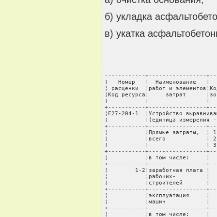
б) укладка асфальтобет
в) укатка асфальтобетон
------------+-----------------+--
¦   Номер   ¦  Наименование   ¦  
¦ расценки  ¦работ и элементов¦Ко
¦Код ресурса¦     затрат      ¦зо
¦           ¦                 ¦  
+-----------+-----------------+--
¦Е27-204-1  ¦Устройство выравнива
¦           ¦(единица измерения -
+-----------+-----------------+--
¦           ¦Прямые затраты,  ¦ 1
¦           ¦всего            ¦ 2
¦           ¦                 ¦ 3
+-----------+-----------------+--
¦           ¦в том числе:     ¦  
+-----------+-----------------+--
¦        1-2¦заработная плата ¦  
¦           ¦рабочих-         ¦  
¦           ¦строителей       ¦  
+-----------+-----------------+--
¦           ¦эксплуатация     ¦  
¦           ¦машин            ¦  
+-----------+-----------------+--
¦           ¦в том числе:     ¦  