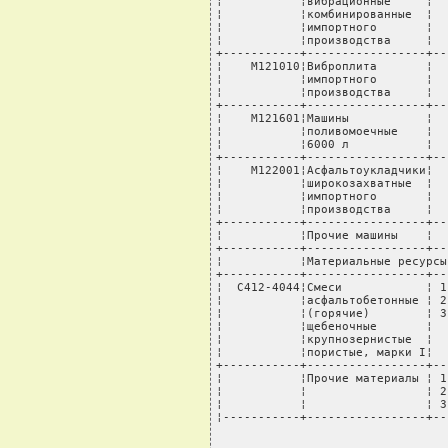
¦           ¦вибрационные     ¦  
¦           ¦комбинированные  ¦  
¦           ¦импортного       ¦  
¦           ¦производства     ¦  
+-----------+-----------------+--
¦    М121010¦Виброплита       ¦  
¦           ¦импортного       ¦  
¦           ¦производства     ¦  
+-----------+-----------------+--
¦    М121601¦Машины           ¦  
¦           ¦поливомоечные    ¦  
¦           ¦6000 л           ¦  
+-----------+-----------------+--
¦    М122001¦Асфальтоукладчики¦  
¦           ¦широкозахватные  ¦  
¦           ¦импортного       ¦  
¦           ¦производства     ¦  
+-----------+-----------------+--
¦           ¦Прочие машины    ¦  
+-----------+-----------------+--
¦           ¦Материальные ресурсы
+-----------+-----------------+--
¦  С412-4044¦Смеси            ¦ 1
¦           ¦асфальтобетонные ¦ 2
¦           ¦(горячие)        ¦ 3
¦           ¦щебеночные       ¦  
¦           ¦крупнозернистые  ¦  
¦           ¦пористые, марки I¦  
+-----------+-----------------+--
¦           ¦Прочие материалы ¦ 1
¦           ¦                 ¦ 2
¦           ¦                 ¦ 3
¦-----------+-----------------+--