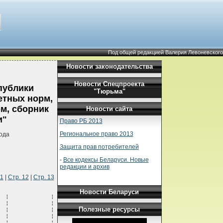
Под общей редакцией Валерия Левоневского
Новости законодательства
Новости Спецпроекта
публики
"Тюрьма"
етных норм,
м, сборник
Новости сайта
и"
Право РБ 2013
Региональное право 2013
ода
Защита прав потребителей
-
Все кодексы Беларуси. Новые
редакции и архив
11
|
Стр. 12
|
Стр. 13
Новости Беларуси
БАВЛЯТЬ К ПЛОТНЫМ¦    ¦             ¦       ¦         ¦          ¦            ¦
¦            ¦МЕЛКОЗЕРНИСТЫМ ТИПА¦    ¦             ¦       ¦         ¦          ¦            ¦
¦            ¦А, Б, В СМЕСЯМ,    ¦    ¦             ¦       ¦         ¦          ¦            ¦
¦            ¦ПЛОТНОСТЬ КАМЕННЫХ ¦    ¦             ¦       ¦         ¦          ¦            ¦
¦            ¦МАТЕРИАЛОВ 3 И     ¦    ¦             ¦       ¦         ¦          ¦            ¦
¦            ¦БОЛЕЕ Т/КУБ.М      ¦    ¦             ¦       ¦         ¦          ¦            ¦
+------------+-------------------+----+-------------+-------+---------+----------+------------+
¦            ¦ПРЯМЫЕ ЗАТРАТЫ,    ¦ 1  ¦    руб.     ¦       ¦         ¦    281,26¦       28,28¦
¦            ¦ВСЕГО              ¦    ¦             ¦       ¦         ¦          ¦            ¦
+------------+-------------------+----+-------------+-------+---------+----------+------------+
¦            ¦                   ¦ 2  ¦             ¦       ¦         ¦    325,12¦       71,37¦
+------------+-------------------+----+-------------+-------+---------+----------+------------+
¦            ¦                   ¦ 3  ¦             ¦       ¦         ¦    285,26¦       32,28¦
+------------+-------------------+----+-------------+-------+---------+----------+------------+
¦            ¦в том числе:       ¦    ¦             ¦       ¦         ¦          ¦            ¦
+------------+-------------------+----+-------------+-------+---------+----------+------------+
¦         1-2¦ЗАРАБОТНАЯ ПЛАТА   ¦    ¦    руб.     ¦       ¦         ¦      1,06¦            ¦
¦            ¦РА
Полезные ресурсы