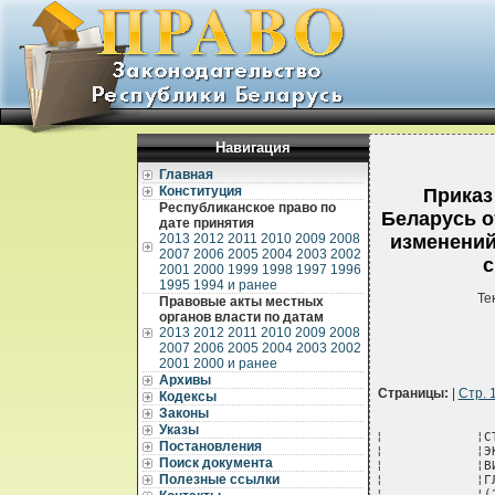
Навигация
Главная
Конституция
Приказ
Республиканское право по
Беларусь о
дате принятия
2013
2012
2011
2010
2009
2008
изменений
2007
2006
2005
2004
2003
2002
с
2001
2000
1999
1998
1997
1996
1995
1994 и ранее
Те
Правовые акты местных
органов власти по датам
2013
2012
2011
2010
2009
2008
2007
2006
2005
2004
2003
2002
2001
2000 и ранее
Архивы
Страницы:
|
Стр. 
Кодексы
Законы
Указы
¦            ¦СТОИМОСТИ          ¦    ¦             ¦       ¦         ¦          ¦            ¦
¦            ¦ЭКСПЛУАТАЦИИ КАТКОВ¦    ¦             ¦       ¦         ¦          ¦            ¦
¦            ¦ВИБРАЦИОННЫХ       ¦    ¦             ¦       ¦         ¦          ¦            ¦
¦            ¦ГЛАДКОВАЛЬЦЕВЫХ    ¦    ¦             ¦       ¦         ¦          ¦            ¦
¦            ¦(25,96 - 8,40)     ¦    ¦             ¦       ¦         ¦          ¦            ¦
+------------+-------------------+----+-------------+-------+---------+----------+------------+
¦     К120804¦КОМПЕНСАЦИЯ        ¦    ¦   маш.-ч    ¦  14,29¦     5,33¦     76,17¦            ¦
¦            ¦СТОИМОСТИ          ¦    ¦             ¦       ¦         ¦          ¦            ¦
¦            ¦ЭКСПЛУАТАЦИИ КАТКОВ¦    ¦             ¦       ¦         ¦          ¦            ¦
¦            ¦НА ПНЕВМОКОЛЕСНОМ  ¦    ¦             ¦       ¦         ¦          ¦            ¦
¦            ¦ХОДУ (14,53 - 9,20)¦    ¦             ¦       ¦         ¦          ¦            ¦
+------------+-------------------+----+-------------+-------+---------+----------+------------+
¦     К121201¦КОМПЕНСАЦИЯ        ¦    ¦   маш.-ч    ¦   1,38¦     1,17¦      1,61¦            ¦
¦            ¦СТОИМОСТИ          ¦    ¦             ¦       ¦         ¦          ¦            ¦
¦            ¦ЭКСПЛУАТАЦИИ       ¦    ¦             ¦       ¦         ¦          ¦            ¦
¦            ¦НАРЕЗЧИКОВ ДЛЯ     ¦    ¦             ¦       ¦         ¦          ¦            ¦
¦            ¦НАРЕЗКИ ШВОВ И     ¦    ¦             ¦       ¦         ¦          ¦            ¦
Постановления
Поиск документа
Полезные ссылки