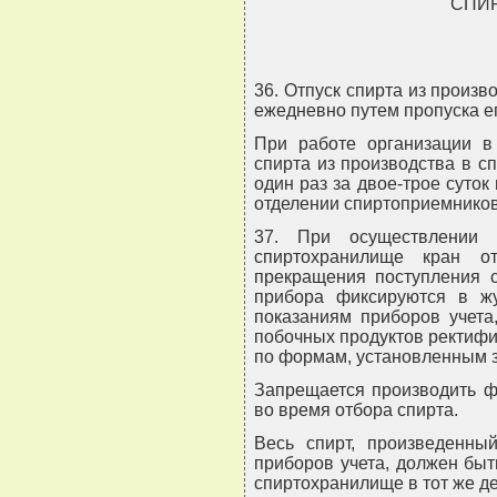
СПИ
36. Отпуск спирта из произ
ежедневно путем пропуска ег
При работе организации в
спирта из производства в 
один раз за двое-трое суто
отделении спиртоприемников
37. При осуществлении 
спиртохранилище кран о
прекращения поступления с
прибора фиксируются в жу
показаниям приборов учета
побочных продуктов ректифи
по формам, установленным з
Запрещается производить ф
во время отбора спирта.
Весь спирт, произведенны
приборов учета, должен быт
спиртохранилище в тот же де