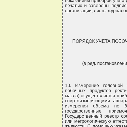
показаниям приборов учета
печатью и заверены подпис
организации, листы журнал
ПОРЯДОК УЧЕТА ПОБО
(в ред. постановлени
13. Измерение головной 
побочных продуктов рект
масла) осуществляется приб
спиртоизмеряющими аппара
измерения объема не бо
государственные прием
Государственный реестр ср
или метрологическую аттес
жидкости. С помощью указа