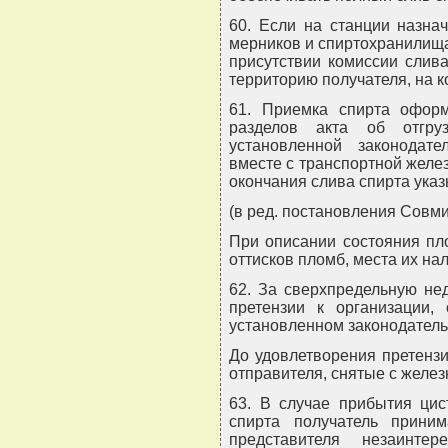
60. Если на станции назна
мерников и спиртохранилища
присутствии комиссии слив
территорию получателя, на к
61. Приемка спирта оформ
разделов акта об отгр
установленной законодате
вместе с транспортной желе
окончания слива спирта указ
(в ред. постановления Совми
При описании состояния пл
оттисков пломб, места их на
62. За сверхпредельную не
претензии к организации,
установленном законодатель
До удовлетворения претенз
отправителя, снятые с желе
63. В случае прибытия цис
спирта получатель приним
представителя незаинте