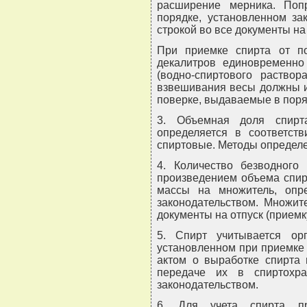
расширение мерника. Поп
порядке, установленном за
строкой во все документы на 
При приемке спирта от п
декалитров единовременно
(водно-спиртового раство
взвешивания весы должны и
поверке, выдаваемые в поря
3. Объемная доля спирта
определяется в соответст
спиртовые. Методы определе
4. Количество безводного
произведением объема спирт
массы на множитель, опр
законодательством. Множит
документы на отпуск (приемк
5. Спирт учитывается орг
установленном при приемке 
актом о выработке спирта 
передаче их в спиртохр
законодательством.
6. Для учета спирта п