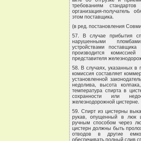
требованиям стандарто
организация-получатель о
этом поставщика.
(в ред. постановления Совми
57. В случае прибытия с
нарушенными пломбами
устройствами поставщика
производится комиссией 
представителя железнодорож
58. В случаях, указанных в
комиссия составляет коммер
установленной законодател
недолива, высота колпака
температура спирта в цист
сохранности или недо
железнодорожной цистерне.
59. Спирт из цистерны вык
рукав, опущенный в люк ц
ручным способом через лю
цистерн должны быть проло
отводов в другие емко
обеспечивать полный слив с