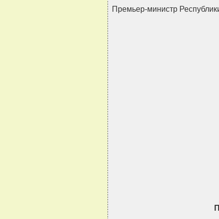
Премьер-министр Республи
                               
                               
                               
                               
                               