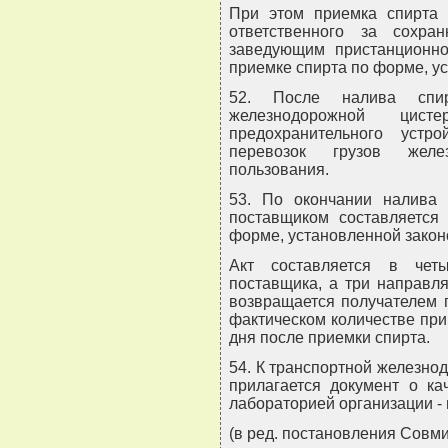
При этом приемка спирта 
ответственного за сохра
заведующим пристанционно
приемке спирта по форме, у
52. После налива спир
железнодорожной цис
предохранительного устр
перевозок грузов желе
пользования.
53. По окончании налива
поставщиком составляется 
форме, установленной закон
Акт составляется в чет
поставщика, а три направл
возвращается получателем 
фактическом количестве при
дня после приемки спирта.
54. К транспортной железно
прилагается документ о ка
лабораторией организации - 
(в ред. постановления Совми