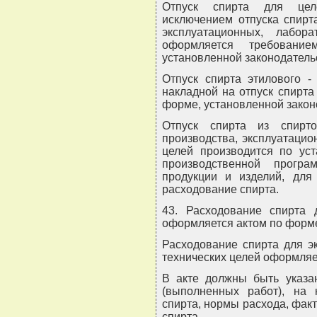
Отпуск спирта для целе
исключением отпуска спирт
эксплуатационных, лабо
оформляется требован
установленной законодатель
Отпуск спирта этилового 
накладной на отпуск спирта
форме, установленной закон
Отпуск спирта из спирт
производства, эксплуатацио
целей производится по ус
производственной прогр
продукции и изделий, для
расходование спирта.
43. Расходование спирта 
оформляется актом по форме
Расходование спирта для э
технических целей оформляе
В акте должны быть указа
(выполненных работ), на 
спирта, нормы расхода, факт
спирта.