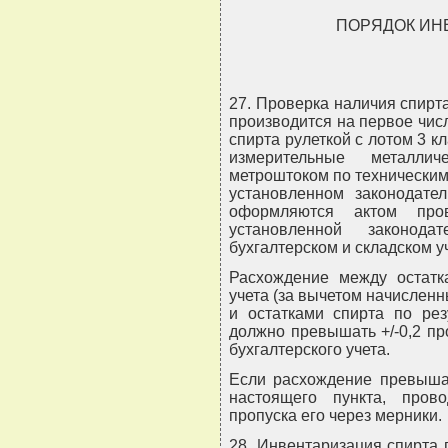
ПОРЯДОК ИН
27. Проверка наличия спирт
производится на первое чис
спирта рулеткой с лотом 3 к
измерительные металлич
метроштоком по техническим
установленном законодател
оформляются актом про
установленной законод
бухгалтерском и складском у
Расхождение между остатк
учета (за вычетом начислен
и остатками спирта по рез
должно превышать +/-0,2 пр
бухгалтерского учета.
Если расхождение превышае
настоящего пункта, пров
пропуска его через мерники.
28. Инвентаризация спирта 