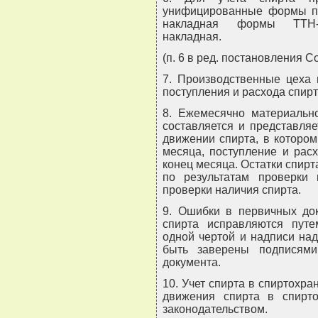
унифицированные формы пер
накладная формы ТТН-1
накладная.
(п. 6 в ред. постановления С
7. Производственные цеха 
поступления и расхода спирт
8. Ежемесячно материальн
составляется и представляе
движении спирта, в котором
месяца, поступление и расх
конец месяца. Остатки спирт
по результатам проверки
проверки наличия спирта.
9. Ошибки в первичных док
спирта исправляются путе
одной чертой и надписи на
быть заверены подписями
документа.
10. Учет спирта в спиртохр
движения спирта в спирт
законодательством.