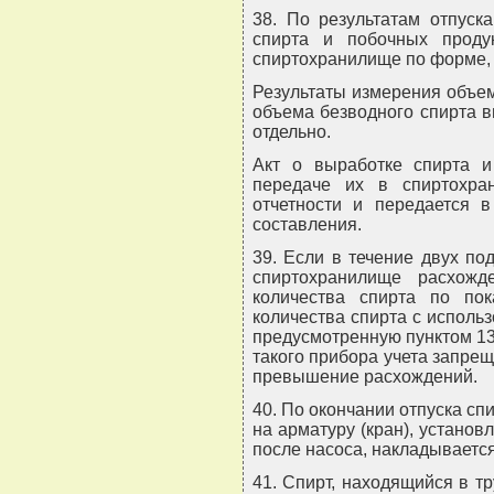
38. По результатам отпуск
спирта и побочных проду
спиртохранилище по форме, 
Результаты измерения объем
объема безводного спирта в
отдельно.
Акт о выработке спирта и
передаче их в спиртохра
отчетности и передается в
составления.
39. Если в течение двух по
спиртохранилище расхожд
количества спирта по по
количества спирта с исполь
предусмотренную пунктом 1
такого прибора учета запре
превышение расхождений.
40. По окончании отпуска сп
на арматуру (кран), устано
после насоса, накладываетс
41. Спирт, находящийся в т