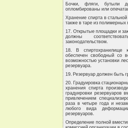
Бочки, фляги, бутыли д
опломбированы или опечата
Хранение спирта в стальной
также в таре из полимерных 
17. Открытые площадки и з
должны соответствова
законодательством.
18. В спиртохранилище 
обеспечен свободный со в
возможностью установки ле
резервуара.
19. Резервуар должен быть г
20. Градуировка стационарн
хранения спирта производи
градуировки резервуаров в
привлечением специализир
раза в четыре года и неза
любого вида деформаци
резервуаров.
Определение полной вместим
комиссией организации в со