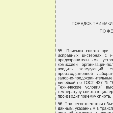
ПОРЯДОК ПРИЕМКИ
ПО Ж
55. Приемка спирта при 
исправных цистернах с 
предохранительными устр
комиссией организации-п
входить заведующий сп
производственной лабор
запорно-предохранительные
линейкой по ГОСТ 427-75 "
Технические условия" вы
температуру спирта в цисте
производит приемку спирта.
56. При несоответствии объ
данным, указанным в транс
акте об отгрузке и приемк