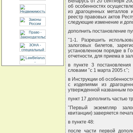
Беларусь от 20 сентября 20
об особенностях осуществл
из драгоценных металлов 
реестр правовых актов Респуб
следующие изменение и доп
дополнить постановление пу
"1-1. Разрешить использо
залоговых билетов, зарег
установленном порядке в Го
отчетности, для приема в зал
в пункте 3 постановления 
словами "с 1 марта 2005 г.";
в Инструкции об особеннос
с изделиями из драгоцен
утвержденной названным по
пункт 17 дополнить частью 
"Первый экземпляр зало
квитанции) заверяется печат
в пункте 48:
после части первой допол