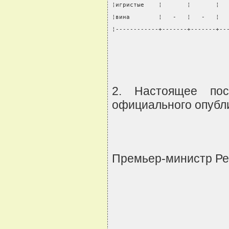
¦игристые    ¦       ¦       ¦  
¦вина        ¦   -   ¦   -   ¦  
¦------------+-------+-------+--
                                
2. Настоящее пос
официального опубл
Премьер-министр Р