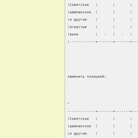
¦Советское   ¦       ¦       ¦  
¦шампанское  ¦       ¦       ¦  
¦и другие    ¦       ¦       ¦  
¦игристые    ¦       ¦       ¦  
¦вина        ¦   -   ¦   -   ¦  
¦------------+-------+-------+--
                                
заменить позицией:
"
-------------+-------+-------+--
¦Советское   ¦       ¦       ¦  
¦шампанское  ¦       ¦       ¦  
¦и другие    ¦       ¦       ¦  