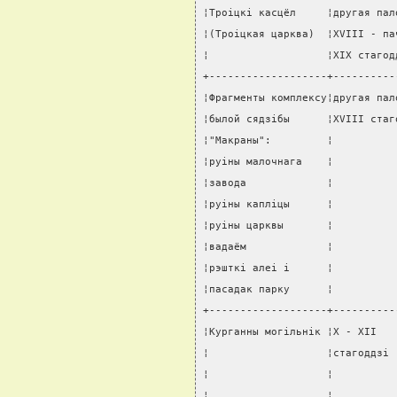
¦Троiцкi касцёл     ¦другая пал
¦(Троiцкая царква)  ¦XVIII - па
¦                   ¦XIX стагод
+-------------------+----------
¦Фрагменты комплексу¦другая пал
¦былой сядзiбы      ¦XVIII стаг
¦"Макраны":         ¦          
¦руiны малочнага    ¦          
¦завода             ¦          
¦руiны каплiцы      ¦          
¦руiны царквы       ¦          
¦вадаём             ¦          
¦рэшткi алеi i      ¦          
¦пасадак парку      ¦          
+-------------------+----------
¦Курганны могiльнiк ¦X - XII   
¦                   ¦стагоддзi 
¦                   ¦          
¦                   ¦          