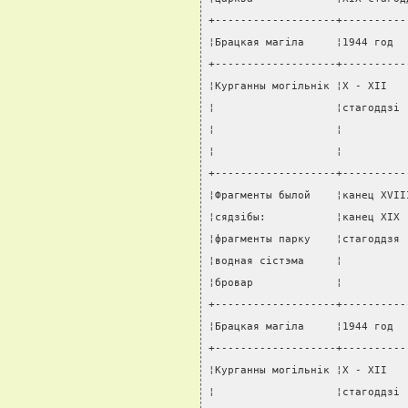
+-------------------+----------
¦Брацкая магiла     ¦1944 год  
+-------------------+----------
¦Курганны могiльнiк ¦X - XII   
¦                   ¦стагоддзi 
¦                   ¦          
¦                   ¦          
+-------------------+----------
¦Фрагменты былой    ¦канец XVII
¦сядзiбы:           ¦канец XIX 
¦фрагменты парку    ¦стагоддзя 
¦водная сiстэма     ¦          
¦бровар             ¦          
+-------------------+----------
¦Брацкая магiла     ¦1944 год  
+-------------------+----------
¦Курганны могiльнiк ¦X - XII   
¦                   ¦стагоддзi 