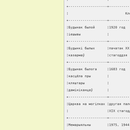
+-------------------+----------
¦                            Кл
+-------------------+----------
¦Будынак былой      ¦1920 год  
¦iешывы             ¦          
+-------------------+----------
¦Будынкi былых      ¦пачатак XX
¦казармаў           ¦стагоддзя 
+-------------------+----------
¦Будынак былога     ¦1683 год  
¦касцёла пры        ¦          
¦кляштары           ¦          
¦дамiнiканцаў       ¦          
+-------------------+----------
¦Царква на могiлках ¦другая пал
¦                   ¦XIX стагод
+-------------------+----------
¦Мемарыяльны        ¦1975, 1944