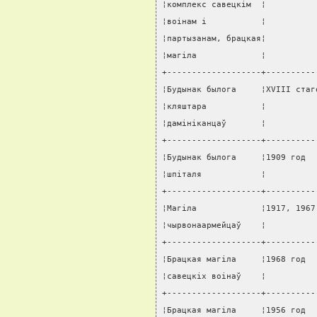
¦комплекс савецкiм  ¦          
¦воiнам i           ¦          
¦партызанам, брацкая¦          
¦магiла             ¦          
+-------------------+----------
¦Будынак былога     ¦XVIII стаг
¦кляштара           ¦          
¦дамiнiканцаў       ¦          
+-------------------+----------
¦Будынак былога     ¦1909 год  
¦шпiталя            ¦          
+-------------------+----------
¦Магiла             ¦1917, 1967
¦чырвонаармейцаў    ¦          
+-------------------+----------
¦Брацкая магiла     ¦1968 год  
¦савецкiх воiнаў    ¦          
+-------------------+----------
¦Брацкая магiла     ¦1956 год  