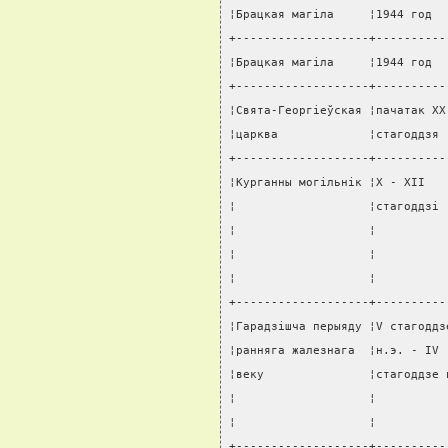
¦Брацкая магiла     ¦1944 год  
+-------------------+----------
¦Брацкая магiла     ¦1944 год  
+-------------------+----------
¦Свята-Георгiеўская ¦пачатак XX
¦царква             ¦стагоддзя 
+-------------------+----------
¦Курганны могiльнiк ¦X - XII   
¦                   ¦стагоддзi 
¦                   ¦          
¦                   ¦          
¦                   ¦          
+-------------------+----------
¦Гарадзiшча перыяду ¦V стагоддз
¦ранняга жалезнага  ¦н.э. - IV 
¦веку               ¦стагоддзе 
¦                   ¦          
¦                   ¦          
+-------------------+----------