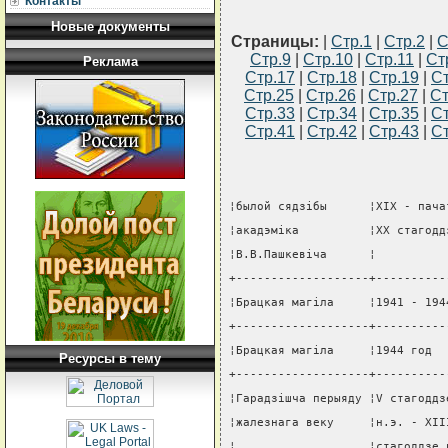
Контакты
Новые документы
Страницы:
|
Стр.1
|
Стр.2
|
С
Стр.9
|
Стр.10
|
Стр.11
|
Ст
Реклама
Стр.17
|
Стр.18
|
Стр.19
|
Ст
Стр.25
|
Стр.26
|
Стр.27
|
Ст
Стр.33
|
Стр.34
|
Стр.35
|
Ст
Стр.41
|
Стр.42
|
Стр.43
|
Ст
¦былой сядзiбы      ¦XIX - пача
¦акадэмiка          ¦XX стагодд
¦В.В.Пашкевiча      ¦          
+-------------------+----------
¦Брацкая магiла     ¦1941 - 194
+-------------------+----------
¦Брацкая магiла     ¦1944 год  
Ресурсы в тему
+-------------------+----------
¦Гарадзiшча перыяду ¦V стагоддз
¦жалезнага веку     ¦н.э. - XII
¦                   ¦стагоддзе 