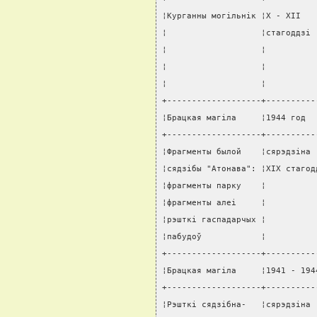
¦Курганны могiльнiк ¦X - XII   
¦                   ¦стагоддзi 
¦                   ¦          
¦                   ¦          
¦                   ¦          
+-------------------+----------
¦Брацкая магiла     ¦1944 год  
+-------------------+----------
¦Фрагменты былой    ¦сярэдзiна 
¦сядзiбы "Атонава": ¦XIX стагод
¦фрагменты парку    ¦          
¦фрагменты алеi     ¦          
¦рэшткi гаспадарчых ¦          
¦пабудоў            ¦          
+-------------------+----------
¦Брацкая магiла     ¦1941 - 194
+-------------------+----------
¦Рэшткi сядзiбна-   ¦сярэдзiна 