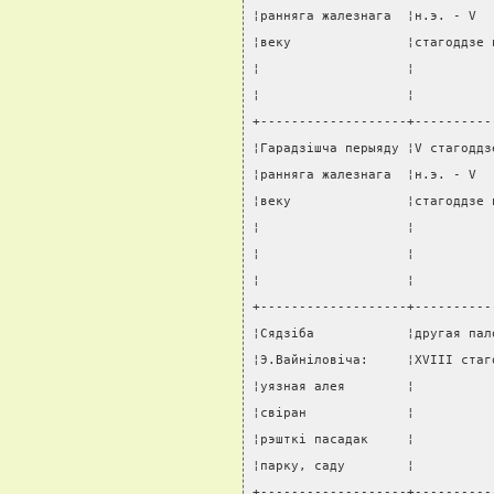
¦ранняга жалезнага  ¦н.э. - V  
¦веку               ¦стагоддзе 
¦                   ¦          
¦                   ¦          
+-------------------+----------
¦Гарадзiшча перыяду ¦V стагоддз
¦ранняга жалезнага  ¦н.э. - V  
¦веку               ¦стагоддзе 
¦                   ¦          
¦                   ¦          
¦                   ¦          
+-------------------+----------
¦Сядзiба            ¦другая пал
¦Э.Вайнiловiча:     ¦XVIII стаг
¦уязная алея        ¦          
¦свiран             ¦          
¦рэшткi пасадак     ¦          
¦парку, саду        ¦          
+-------------------+----------