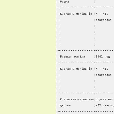
¦брама              ¦          
+-------------------+----------
¦Курганны могiльнiк ¦X - XII   
¦                   ¦стагоддзi 
¦                   ¦          
¦                   ¦          
¦                   ¦          
¦                   ¦          
+-------------------+----------
¦Брацкая магiла     ¦1941 год  
+-------------------+----------
¦Курганны могiльнiк ¦X - XII   
¦                   ¦стагоддзi 
¦                   ¦          
¦                   ¦          
+-------------------+----------
¦Спаса-Увазнясенская¦другая пал
¦царква             ¦XIX стагод
+-------------------+----------