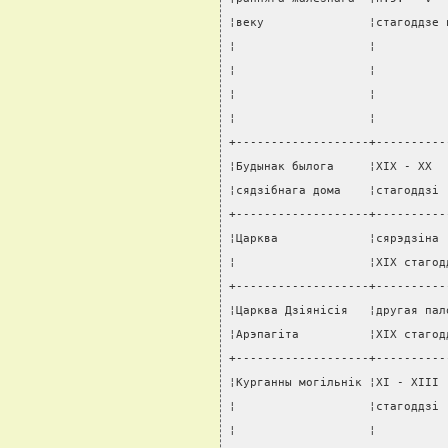
¦веку               ¦стагоддзе 
¦                   ¦          
¦                   ¦          
¦                   ¦          
¦                   ¦          
+-------------------+----------
¦Будынак былога     ¦XIX - XX  
¦сядзiбнага дома    ¦стагоддзi 
+-------------------+----------
¦Царква             ¦сярэдзiна 
¦                   ¦XIX стагод
+-------------------+----------
¦Царква Дзiянiсiя   ¦другая пал
¦Арэпагiта          ¦XIX стагод
+-------------------+----------
¦Курганны могiльнiк ¦XI - XIII 
¦                   ¦стагоддзi 
¦                   ¦          