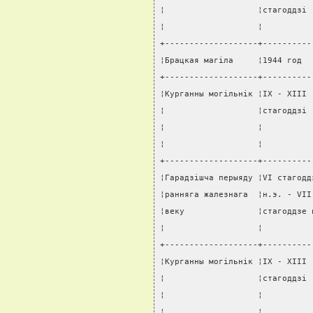
¦                   ¦стагоддзi 
¦                   ¦          
+-------------------+----------
¦Брацкая магiла     ¦1944 год  
+-------------------+----------
¦Курганны могiльнiк ¦IX - XIII 
¦                   ¦стагоддзi 
¦                   ¦          
¦                   ¦          
+-------------------+----------
¦Гарадзiшча перыяду ¦VI стагодд
¦ранняга жалезнага  ¦н.э. - VII
¦веку               ¦стагоддзе 
¦                   ¦          
+-------------------+----------
¦Курганны могiльнiк ¦IX - XIII 
¦                   ¦стагоддзi 
¦                   ¦          
¦                   ¦          