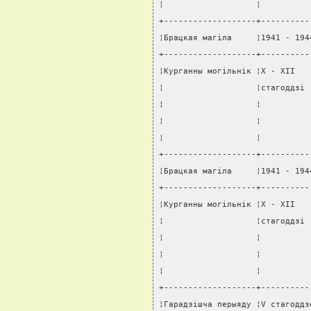
¦                   ¦          
+-------------------+----------
¦Брацкая магiла     ¦1941 - 194
+-------------------+----------
¦Курганны могiльнiк ¦X - XII   
¦                   ¦стагоддзi 
¦                   ¦          
¦                   ¦          
¦                   ¦          
+-------------------+----------
¦Брацкая магiла     ¦1941 - 194
+-------------------+----------
¦Курганны могiльнiк ¦X - XII   
¦                   ¦стагоддзi 
¦                   ¦          
¦                   ¦          
¦                   ¦          
+-------------------+----------
¦Гарадзiшча перыяду ¦V стагоддз