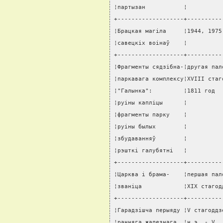
¦партызан           ¦          
+-------------------+----------
¦Брацкая магiла     ¦1944, 1975
¦савецкiх воiнаў    ¦          
+-------------------+----------
¦Фрагменты сядзiбна-¦другая пал
¦паркавага комплексу¦XVIII стаг
¦"Галынка":         ¦1811 год  
¦руiны каплiцы      ¦          
¦фрагменты парку    ¦          
¦руiны былых        ¦          
¦збудаванняў        ¦          
¦рэшткi галубятнi   ¦          
+-------------------+----------
¦Царква i брама-    ¦першая пал
¦званiца            ¦XIX стагод
+-------------------+----------
¦Гарадзiшча перыяду ¦V стагоддз
¦ранняга жалезнага  ¦н.э. - V  