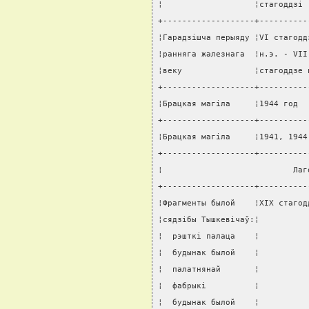
¦                   ¦стагоддзi 
+-------------------+----------
¦Гарадзiшча перыяду ¦VI стагодд
¦ранняга жалезнага  ¦н.э. - VII
¦веку               ¦стагоддзе 
+-------------------+----------
¦Брацкая магiла     ¦1944 год  
+-------------------+----------
¦Брацкая магiла     ¦1941, 1944
+-------------------+----------
¦                           Лаг
+-------------------+----------
¦Фрагменты былой    ¦XIX стагод
¦сядзiбы Тышкевiчаў:¦          
¦  рэшткi палаца    ¦          
¦  будынак былой    ¦          
¦  палатнянай       ¦          
¦  фабрыкi          ¦          
¦  будынак былой    ¦          