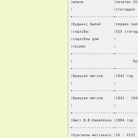
¦млына              ¦пачатак XX
¦                   ¦стагоддзя 
+-------------------+----------
¦Будынкi былой      ¦першая пал
¦сядзiбы:           ¦XIX стагод
¦сядзiбны дом       ¦          
¦свiран             ¦          
+-------------------+----------
¦                            Кр
+-------------------+----------
¦Брацкая магiла     ¦1942 год  
¦                   ¦          
+-------------------+----------
¦Брацкая магiла     ¦1941 - 194
¦                   ¦          
+-------------------+----------
¦Бюст В.В.Кавалёнка ¦1984 год  
+-------------------+----------
¦Курганны могiльнiк ¦IX - XIII 