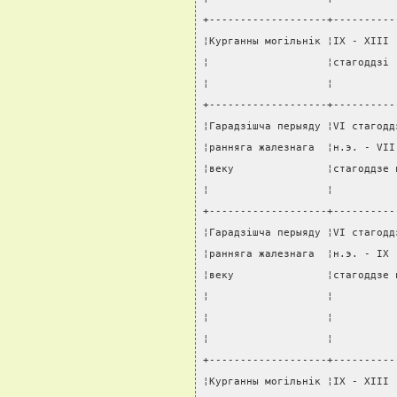
+-------------------+----------
¦Курганны могiльнiк ¦IX - XIII 
¦                   ¦стагоддзi 
¦                   ¦          
+-------------------+----------
¦Гарадзiшча перыяду ¦VI стагодд
¦ранняга жалезнага  ¦н.э. - VII
¦веку               ¦стагоддзе 
¦                   ¦          
+-------------------+----------
¦Гарадзiшча перыяду ¦VI стагодд
¦ранняга жалезнага  ¦н.э. - IX 
¦веку               ¦стагоддзе 
¦                   ¦          
¦                   ¦          
¦                   ¦          
+-------------------+----------
¦Курганны могiльнiк ¦IX - XIII 