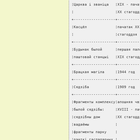
¦Царква i званiца   ¦XIX - пача
¦                   ¦XX стагодд
+-------------------+----------
¦Касцёл             ¦пачатак XX
¦                   ¦стагоддзя 
+-------------------+----------
¦Будынак былой      ¦першая пал
¦паштовай станцыi   ¦XIX стагод
+-------------------+----------
¦Брацкая магiла     ¦1944 год  
+-------------------+----------
¦Сядзiба            ¦1909 год  
+-------------------+----------
¦Фрагменты комплексу¦апошняя чв
¦былой сядзiбы:     ¦XVIII - па
¦сядзiбны дом       ¦XX стагодд
¦вадаёмы            ¦          
¦фрагменты парку    ¦          
¦рэшткi гаспадарчых ¦          