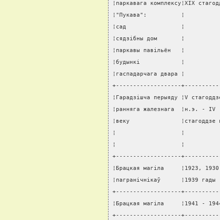
¦паркавага комплексу¦XIX стагод
¦"Пукава":          ¦          
¦сад                ¦          
¦сядзiбны дом       ¦          
¦паркавы павiльён   ¦          
¦будынкi            ¦          
¦гаспадарчага двара ¦          
+-------------------+----------
¦Гарадзiшча перыяду ¦V стагоддз
¦ранняга жалезнага  ¦н.э. - IV 
¦веку               ¦стагоддзе 
¦                   ¦          
¦                   ¦          
+-------------------+----------
¦Брацкая магiла     ¦1923, 1930
¦пагранiчнiкаў      ¦1939 гады 
+-------------------+----------
¦Брацкая магiла     ¦1941 - 194
+-------------------+----------