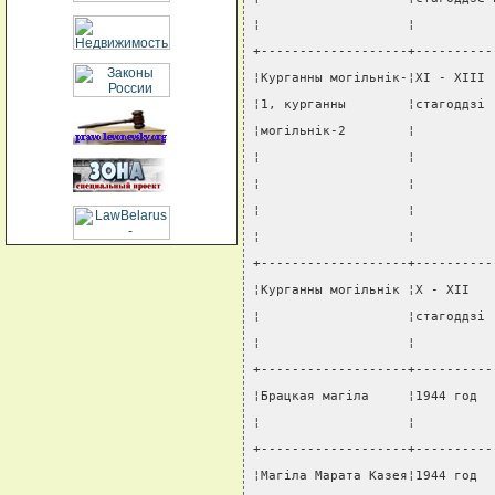
¦                   ¦          
+-------------------+----------
¦Курганны могiльнiк-¦XI - XIII 
¦1, курганны        ¦стагоддзi 
¦могiльнiк-2        ¦          
¦                   ¦          
¦                   ¦          
¦                   ¦          
¦                   ¦          
+-------------------+----------
¦Курганны могiльнiк ¦X - XII   
¦                   ¦стагоддзi 
¦                   ¦          
+-------------------+----------
¦Брацкая магiла     ¦1944 год  
¦                   ¦          
+-------------------+----------
¦Магiла Марата Казея¦1944 год  