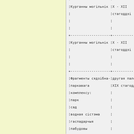
¦Курганны могiльнiк ¦X - XII   
¦                   ¦стагоддзi 
¦                   ¦          
¦                   ¦          
+-------------------+----------
¦Курганны могiльнiк ¦X - XII   
¦                   ¦стагоддзi 
¦                   ¦          
¦                   ¦          
+-------------------+----------
¦Фрагменты сядзiбна-¦другая пал
¦паркавага          ¦XIX стагод
¦комплексу:         ¦          
¦парк               ¦          
¦сад                ¦          
¦водная сiстэма     ¦          
¦гаспадарчыя        ¦          
¦пабудовы           ¦          