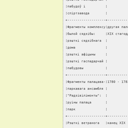
¦пабудоў i          ¦          
¦спiртзавода        ¦          
+-------------------+----------
¦Фрагменты комплексу¦другая пал
¦былой сядзiбы:     ¦XIX стагод
¦рэшткi сядзiбнага  ¦          
¦дома               ¦          
¦рэшткi афiцыны     ¦          
¦рэшткi гаспадарчай ¦          
¦пабудовы           ¦          
+-------------------+----------
¦Фрагменты палацава-¦1780 - 178
¦паркавага ансамбля ¦          
¦"Радзiвiлiмонты":  ¦          
¦руiны палаца       ¦          
¦парк               ¦          
+-------------------+----------
¦Рэшткi ветранога   ¦канец XIX 