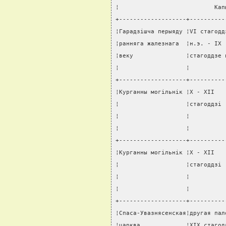
¦                           Кап
+-------------------+----------
¦Гарадзiшча перыяду ¦VI стагодд
¦ранняга жалезнага  ¦н.э. - IX 
¦веку               ¦стагоддзе 
¦                   ¦          
+-------------------+----------
¦Курганны могiльнiк ¦X - XII   
¦                   ¦стагоддзi 
¦                   ¦          
¦                   ¦          
+-------------------+----------
¦Курганны могiльнiк ¦X - XII   
¦                   ¦стагоддзi 
¦                   ¦          
¦                   ¦          
+-------------------+----------
¦Спаса-Увазнясенская¦другая пал
¦царква             ¦XIX стагод