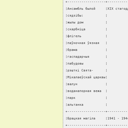
+-------------------+----------
¦Ансамбль былой     ¦XIX стагод
¦сядзiбы:           ¦          
¦жылы дом           ¦          
¦скарбнiца          ¦          
¦флiгель            ¦          
¦паўночная ўязная   ¦          
¦брама              ¦          
¦гаспадарчыя        ¦          
¦пабудовы           ¦          
¦рэшткi Свята-      ¦          
¦Мiкалаеўскай царквы¦          
¦валун              ¦          
¦воданапорная вежа  ¦          
¦парк               ¦          
¦альтанка           ¦          
+-------------------+----------
¦Брацкая магiла     ¦1941 - 194
+-------------------+----------