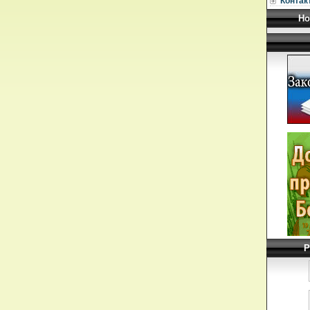
Контак
Но
Р