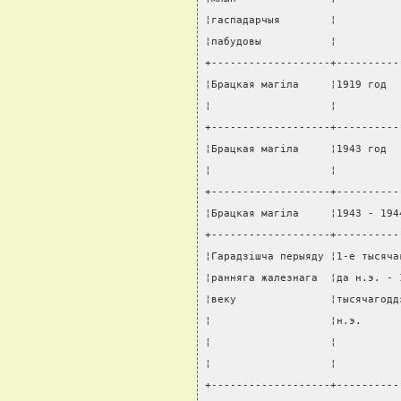
¦гаспадарчыя        ¦          
¦пабудовы           ¦          
+-------------------+----------
¦Брацкая магiла     ¦1919 год  
¦                   ¦          
+-------------------+----------
¦Брацкая магiла     ¦1943 год  
¦                   ¦          
+-------------------+----------
¦Брацкая магiла     ¦1943 - 194
+-------------------+----------
¦Гарадзiшча перыяду ¦1-е тысяча
¦ранняга жалезнага  ¦да н.э. - 
¦веку               ¦тысячагодд
¦                   ¦н.э.      
¦                   ¦          
¦                   ¦          
+-------------------+----------