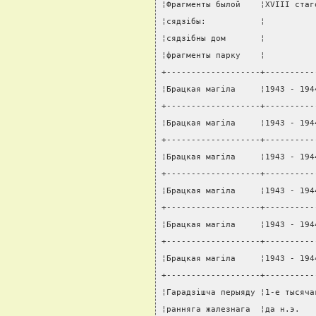
¦Фрагменты былой    ¦XVIII стаг
¦сядзiбы:           ¦          
¦сядзiбны дом       ¦          
¦фрагменты парку    ¦          
+-------------------+----------
¦Брацкая магiла     ¦1943 - 194
+-------------------+----------
¦Брацкая магiла     ¦1943 - 194
+-------------------+----------
¦Брацкая магiла     ¦1943 - 194
+-------------------+----------
¦Брацкая магiла     ¦1943 - 194
+-------------------+----------
¦Брацкая магiла     ¦1943 - 194
+-------------------+----------
¦Брацкая магiла     ¦1943 - 194
+-------------------+----------
¦Гарадзiшча перыяду ¦1-е тысяча
¦ранняга жалезнага  ¦да н.э.   