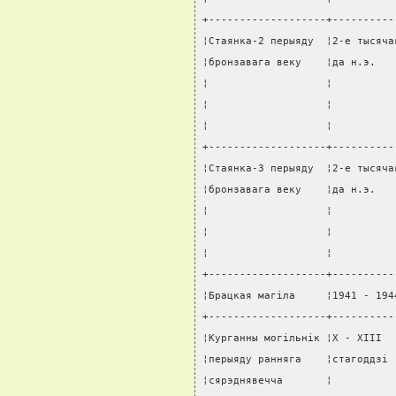
+-------------------+----------
¦Стаянка-2 перыяду  ¦2-е тысяча
¦бронзавага веку    ¦да н.э.   
¦                   ¦          
¦                   ¦          
¦                   ¦          
+-------------------+----------
¦Стаянка-3 перыяду  ¦2-е тысяча
¦бронзавага веку    ¦да н.э.   
¦                   ¦          
¦                   ¦          
¦                   ¦          
+-------------------+----------
¦Брацкая магiла     ¦1941 - 194
+-------------------+----------
¦Курганны могiльнiк ¦X - XIII  
¦перыяду ранняга    ¦стагоддзi 
¦сярэднявечча       ¦          