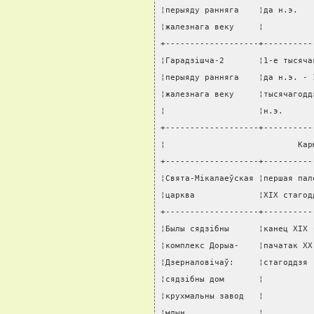
¦перыяду ранняга    ¦да н.э.   
¦жалезнага веку     ¦          
+-------------------+----------
¦Гарадзiшча-2       ¦1-е тысяча
¦перыяду ранняга    ¦да н.э. - 
¦жалезнага веку     ¦тысячагодд
¦                   ¦н.э.      
+-------------------+----------
¦                           Кар
+-------------------+----------
¦Свята-Мiкалаеўская ¦першая пал
¦царква             ¦XIX стагод
+-------------------+----------
¦Былы сядзiбны      ¦канец XIX 
¦комплекс Дорыа-    ¦пачатак XX
¦Дзерналовiчаў:     ¦стагоддзя 
¦сядзiбны дом       ¦          
¦крухмальны завод   ¦          
¦млын               ¦          