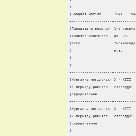
+-------------------+----------
¦Брацкая магiла     ¦1941 - 194
+-------------------+----------
¦Гарадзiшча перыяду ¦1-е тысяча
¦ранняга жалезнага  ¦да н.э. - 
¦веку               ¦тысячагодд
¦                   ¦н.э.      
¦                   ¦          
¦                   ¦          
+-------------------+----------
¦Курганны могiльнiк-¦X - XIII  
¦1 перыяду ранняга  ¦стагоддзi 
¦сярэднявечча       ¦          
+-------------------+----------
¦Курганны могiльнiк-¦X - XIII  
¦2 перыяду ранняга  ¦стагоддзi 
¦сярэднявечча       ¦          
¦                   ¦          