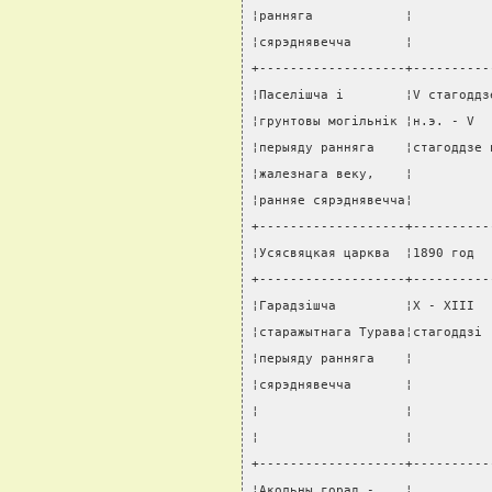
¦ранняга            ¦          
¦сярэднявечча       ¦          
+-------------------+----------
¦Паселiшча i        ¦V стагоддз
¦грунтовы могiльнiк ¦н.э. - V  
¦перыяду ранняга    ¦стагоддзе 
¦жалезнага веку,    ¦          
¦ранняе сярэднявечча¦          
+-------------------+----------
¦Усясвяцкая царква  ¦1890 год  
+-------------------+----------
¦Гарадзiшча         ¦X - XIII  
¦старажытнага Турава¦стагоддзi 
¦перыяду ранняга    ¦          
¦сярэднявечча       ¦          
¦                   ¦          
¦                   ¦          
+-------------------+----------
¦Акольны горад -    ¦          