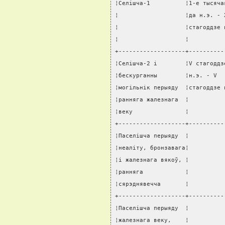
¦Селiшча-1          ¦1-е тысяча
¦                   ¦да н.э. - 
¦                   ¦стагоддзе 
¦                   ¦          
+-------------------+----------
¦Селiшча-2 i        ¦V стагоддз
¦бескурганны        ¦н.э. - V  
¦могiльнiк перыяду  ¦стагоддзе 
¦ранняга жалезнага  ¦          
¦веку               ¦          
+-------------------+----------
¦Паселiшча перыяду  ¦          
¦неалiту, бронзавага¦          
¦i жалезнага вякоў, ¦          
¦ранняга            ¦          
¦сярэднявечча       ¦          
+-------------------+----------
¦Паселiшча перыяду  ¦          
¦жалезнага веку,    ¦          