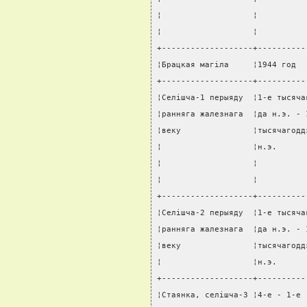
¦                   ¦          
¦                   ¦          
+-------------------+----------
¦Брацкая магiла     ¦1944 год  
+-------------------+----------
¦Селiшча-1 перыяду  ¦1-е тысяча
¦ранняга жалезнага  ¦да н.э. - 
¦веку               ¦тысячагодд
¦                   ¦н.э.      
¦                   ¦          
¦                   ¦          
+-------------------+----------
¦Селiшча-2 перыяду  ¦1-е тысяча
¦ранняга жалезнага  ¦да н.э. - 
¦веку               ¦тысячагодд
¦                   ¦н.э.      
+-------------------+----------
¦Стаянка, селiшча-3 ¦4-е - 1-е 