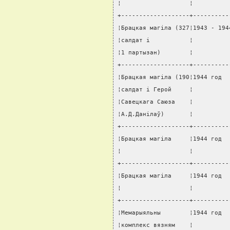
¦                   ¦          
+-------------------+----------
¦Брацкая магiла (327¦1943 - 194
¦салдат i           ¦          
¦1 партызан)        ¦          
+-------------------+----------
¦Брацкая магiла (190¦1944 год  
¦салдат i Герой     ¦          
¦Савецкага Саюза    ¦          
¦А.Д.Данiлаў)       ¦          
+-------------------+----------
¦Брацкая магiла     ¦1944 год  
¦                   ¦          
+-------------------+----------
¦Брацкая магiла     ¦1944 год  
¦                   ¦          
+-------------------+----------
¦Мемарыяльны        ¦1944 год  
¦комплекс вязням    ¦          