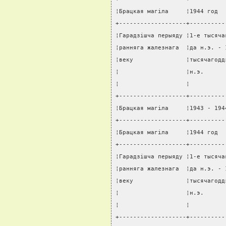
¦Брацкая магiла     ¦1944 год  
+-------------------+----------
¦Гарадзiшча перыяду ¦1-е тысяча
¦ранняга жалезнага  ¦да н.э. - 
¦веку               ¦тысячагодд
¦                   ¦н.э.      
¦                   ¦          
+-------------------+----------
¦Брацкая магiла     ¦1943 - 194
+-------------------+----------
¦Брацкая магiла     ¦1944 год  
+-------------------+----------
¦Гарадзiшча перыяду ¦1-е тысяча
¦ранняга жалезнага  ¦да н.э. - 
¦веку               ¦тысячагодд
¦                   ¦н.э.      
¦                   ¦          
+-------------------+----------