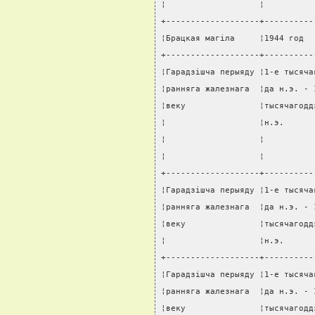
¦                   ¦          
+-------------------+----------
¦Брацкая магiла     ¦1944 год  
+-------------------+----------
¦Гарадзiшча перыяду ¦1-е тысяча
¦ранняга жалезнага  ¦да н.э. - 
¦веку               ¦тысячагодд
¦                   ¦н.э.      
¦                   ¦          
¦                   ¦          
+-------------------+----------
¦Гарадзiшча перыяду ¦1-е тысяча
¦ранняга жалезнага  ¦да н.э. - 
¦веку               ¦тысячагодд
¦                   ¦н.э.      
+-------------------+----------
¦Гарадзiшча перыяду ¦1-е тысяча
¦ранняга жалезнага  ¦да н.э. - 
¦веку               ¦тысячагодд