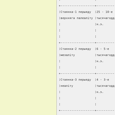
+-------------------+----------
¦Стаянка-1 перыяду  ¦25 - 10-е 
¦верхняга палеалiту ¦тысячагодд
¦                   ¦н.э.      
¦                   ¦          
¦                   ¦          
+-------------------+----------
¦Стаянка-2 перыяду  ¦6 - 5-е   
¦мезалiту           ¦тысячагодд
¦                   ¦н.э.      
¦                   ¦          
+-------------------+----------
¦Стаянка-3 перыяду  ¦4 - 3-е   
¦неалiту            ¦тысячагодд
¦                   ¦н.э.      
¦                   ¦          
¦                   ¦          
+-------------------+----------