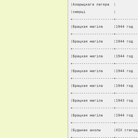
¦Азарыцкага лагера  ¦          
¦смерцi             ¦          
+-------------------+----------
¦Брацкая магiла     ¦1944 год  
+-------------------+----------
¦Брацкая магiла     ¦1944 год  
+-------------------+----------
¦Брацкая магiла     ¦1944 год  
+-------------------+----------
¦Брацкая магiла     ¦1944 год  
+-------------------+----------
¦Брацкая магiла     ¦1944 год  
+-------------------+----------
¦Брацкая магiла     ¦1943 год  
+-------------------+----------
¦Брацкая магiла     ¦1944 год  
+-------------------+----------
¦Будынак школы      ¦XIX стагод
+-------------------+----------