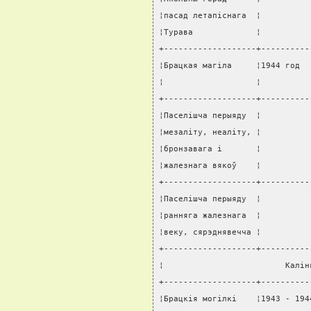
¦пасад летапiснага  ¦          
¦Турава             ¦          
+-------------------+----------
¦Брацкая магiла     ¦1944 год  
¦                   ¦          
+-------------------+----------
¦Паселiшча перыяду  ¦          
¦мезалiту, неалiту, ¦          
¦бронзавага i       ¦          
¦жалезнага вякоў    ¦          
+-------------------+----------
¦Паселiшча перыяду  ¦          
¦ранняга жалезнага  ¦          
¦веку, сярэднявечча ¦          
+-------------------+----------
¦                         Калiн
+-------------------+----------
¦Брацкiя могiлкi    ¦1943 - 194