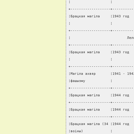
¦                   ¦          
+-------------------+----------
¦Брацкая магiла     ¦1943 год  
¦                   ¦          
+-------------------+----------
¦                           Лел
+-------------------+----------
¦Брацкая магiла     ¦1943 год  
¦                   ¦          
+-------------------+----------
¦Магiла ахвяр       ¦1941 - 194
¦фашызму            ¦          
+-------------------+----------
¦Брацкая магiла     ¦1944 год  
+-------------------+----------
¦Брацкая магiла     ¦1944 год  
+-------------------+----------
¦Брацкая магiла (34 ¦1944 год  
¦воiны)             ¦          