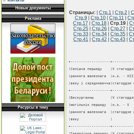
Контакты
Новые документы
Страницы:
|
Стр.1
|
Стр.2
|
С
Стр.9
|
Стр.10
|
Стр.11
|
Ст
Реклама
Стр.17
|
Стр.18
|
Стр.19
|
С
Стр.25
|
Стр.26
|
Стр.27
|
Ст
Стр.33
|
Стр.34
|
Стр.35
|
Ст
Стр.41
|
Стр.42
|
Стр.43
|
Ст
+-------------------+----------
¦Селiшча перыяду    ¦V стагоддз
¦ранняга жалезнага  ¦н.э. - XII
¦веку i сярэднявечча¦стагоддзе 
+-------------------+----------
¦Бескурганны        ¦V стагоддз
¦могiльнiк перыяду  ¦н.э. - V  
Ресурсы в тему
¦ранняга жалезнага  ¦стагоддзе 
¦веку               ¦          
+-------------------+----------
¦Гарадзiшча перыяду ¦V стагоддз