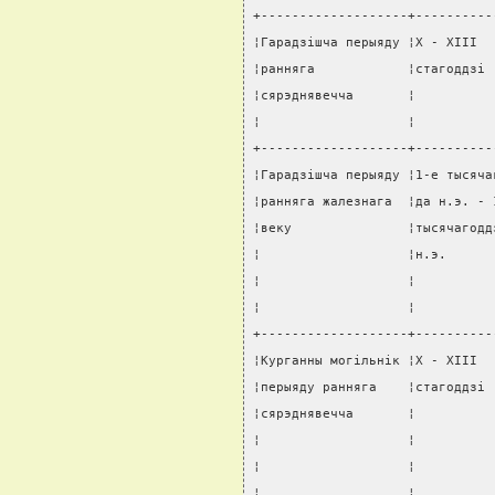
+-------------------+----------
¦Гарадзiшча перыяду ¦X - XIII  
¦ранняга            ¦стагоддзi 
¦сярэднявечча       ¦          
¦                   ¦          
+-------------------+----------
¦Гарадзiшча перыяду ¦1-е тысяча
¦ранняга жалезнага  ¦да н.э. - 
¦веку               ¦тысячагодд
¦                   ¦н.э.      
¦                   ¦          
¦                   ¦          
+-------------------+----------
¦Курганны могiльнiк ¦X - XIII  
¦перыяду ранняга    ¦стагоддзi 
¦сярэднявечча       ¦          
¦                   ¦          
¦                   ¦          
¦                   ¦          