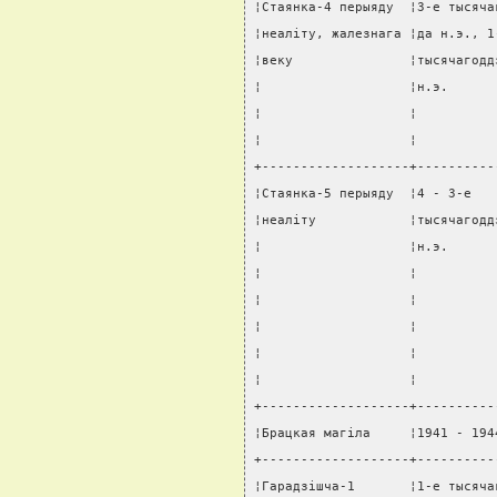
¦Стаянка-4 перыяду  ¦3-е тысяча
¦неалiту, жалезнага ¦да н.э., 1
¦веку               ¦тысячагодд
¦                   ¦н.э.      
¦                   ¦          
¦                   ¦          
+-------------------+----------
¦Стаянка-5 перыяду  ¦4 - 3-е   
¦неалiту            ¦тысячагодд
¦                   ¦н.э.      
¦                   ¦          
¦                   ¦          
¦                   ¦          
¦                   ¦          
¦                   ¦          
+-------------------+----------
¦Брацкая магiла     ¦1941 - 194
+-------------------+----------
¦Гарадзiшча-1       ¦1-е тысяча