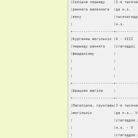
¦Селiшча перыяду    ¦1-е тысяча
¦ранняга жалезнага  ¦да н.э. - 
¦веку               ¦тысячагодд
¦                   ¦н.э.      
+-------------------+----------
¦Курганны могiльнiк ¦X - XIII  
¦перыяду ранняга    ¦стагоддзi 
¦феадалiзму         ¦          
¦                   ¦          
¦                   ¦          
¦                   ¦          
+-------------------+----------
¦Брацкая магiла     ¦          
+-------------------+----------
¦Паселiшча, грунтавы¦7-е тысяча
¦могiльнiк          ¦да н.э., V
¦                   ¦стагоддзе 
¦                   ¦н.э. - V  
¦                   ¦стагоддзе 