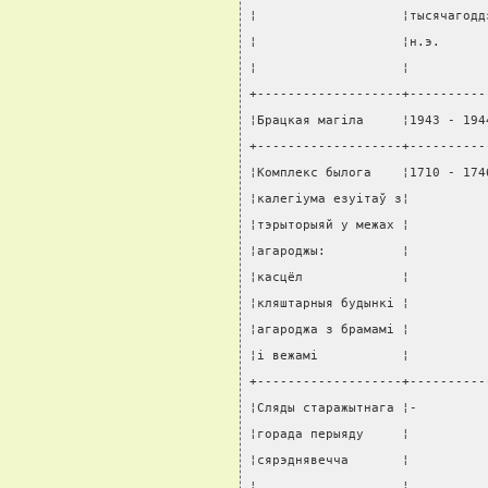
¦                   ¦тысячагодд
¦                   ¦н.э.      
¦                   ¦          
+-------------------+----------
¦Брацкая магiла     ¦1943 - 194
+-------------------+----------
¦Комплекс былога    ¦1710 - 174
¦калегiума езуiтаў з¦          
¦тэрыторыяй у межах ¦          
¦агароджы:          ¦          
¦касцёл             ¦          
¦кляштарныя будынкi ¦          
¦агароджа з брамамi ¦          
¦i вежамi           ¦          
+-------------------+----------
¦Сляды старажытнага ¦-         
¦горада перыяду     ¦          
¦сярэднявечча       ¦          
¦                   ¦          