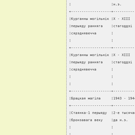
¦                   ¦н.э.      
+-------------------+----------
¦Курганны могiльнiк ¦X - XIII  
¦перыяду ранняга    ¦стагоддзi 
¦сярэднявечча       ¦          
¦                   ¦          
+-------------------+----------
¦Курганны могiльнiк ¦X - XIII  
¦перыяду ранняга    ¦стагоддзi 
¦сярэднявечча       ¦          
¦                   ¦          
¦                   ¦          
+-------------------+----------
¦Брацкая магiла     ¦1943 - 194
+-------------------+----------
¦Стаянка-1 перыяду  ¦2-е тысяча
¦бронзавага веку    ¦да н.э.   
¦                   ¦          
¦                   ¦          