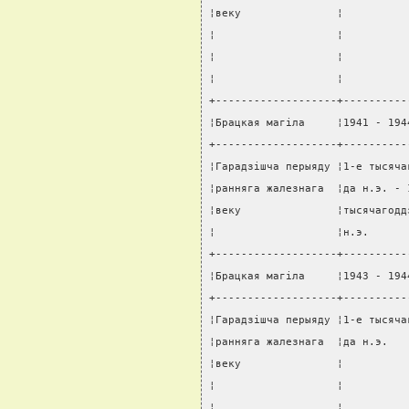
¦веку               ¦          
¦                   ¦          
¦                   ¦          
¦                   ¦          
+-------------------+----------
¦Брацкая магiла     ¦1941 - 194
+-------------------+----------
¦Гарадзiшча перыяду ¦1-е тысяча
¦ранняга жалезнага  ¦да н.э. - 
¦веку               ¦тысячагодд
¦                   ¦н.э.      
+-------------------+----------
¦Брацкая магiла     ¦1943 - 194
+-------------------+----------
¦Гарадзiшча перыяду ¦1-е тысяча
¦ранняга жалезнага  ¦да н.э.   
¦веку               ¦          
¦                   ¦          
¦                   ¦          