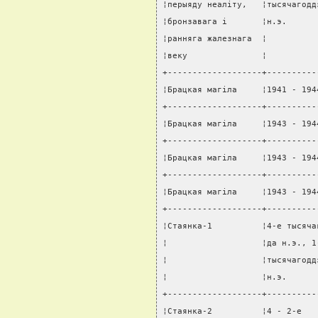
¦перыяду неалiту,   ¦тысячагодд
¦бронзавага i       ¦н.э.      
¦ранняга жалезнага  ¦          
¦веку               ¦          
+-------------------+----------
¦Брацкая магiла     ¦1941 - 194
+-------------------+----------
¦Брацкая магiла     ¦1943 - 194
+-------------------+----------
¦Брацкая магiла     ¦1943 - 194
+-------------------+----------
¦Брацкая магiла     ¦1943 - 194
+-------------------+----------
¦Стаянка-1          ¦4-е тысяча
¦                   ¦да н.э., 1
¦                   ¦тысячагодд
¦                   ¦н.э.      
+-------------------+----------
¦Стаянка-2          ¦4 - 2-е   