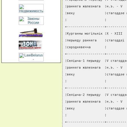
¦ранняга жалезнага  ¦н.э. - V  
¦веку               ¦стагоддзе 
¦                   ¦          
+-------------------+----------
¦Курганны могiльнiк ¦X - XIII  
¦перыяду ранняга    ¦стагоддзi 
¦сярэднявечча       ¦          
+-------------------+----------
¦Селiшча-1 перыяду  ¦V стагоддз
¦ранняга жалезнага  ¦н.э. - V  
¦веку               ¦стагоддзе 
¦                   ¦          
+-------------------+----------
¦Селiшча-2 перыяду  ¦V стагоддз
¦ранняга жалезнага  ¦н.э. - V  
¦веку               ¦стагоддзе 
¦                   ¦          
+-------------------+----------