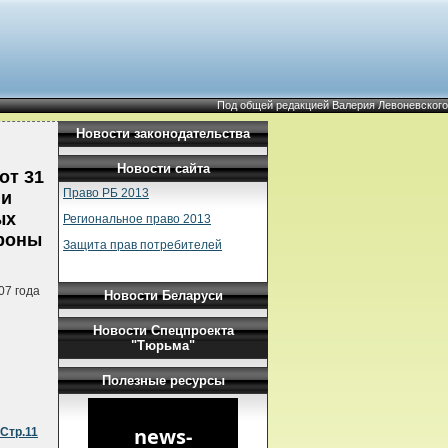
Под общей редакцией Валерия Левоневского
Новости законодательства
Новости сайта
от 31
Право РБ 2013
 и
ых
Региональное право 2013
ороны
Защита прав потребителей
07 года
Новости Беларуси
Новости Спецпроекта
"Тюрьма"
Полезные ресурсы
Стр.11