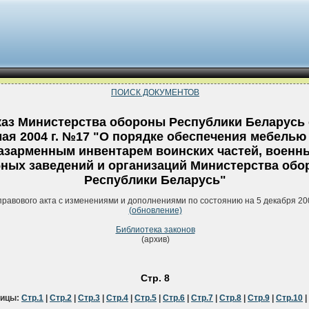
ПОИСК ДОКУМЕНТОВ
аз Министерства обороны Республики Беларусь 
ая 2004 г. №17 "О порядке обеспечения мебелью
азарменным инвентарем воинских частей, военн
бных заведений и организаций Министерства об
Республики Беларусь"
правового акта с изменениями и дополнениями по состоянию на 5 декабря 20
(обновление)
Библиотека законов
(архив)
Стр. 8
ницы:
Стр.1
|
Стр.2
|
Стр.3
|
Стр.4
|
Стр.5
|
Стр.6
|
Стр.7
|
Стр.8
|
Стр.9
|
Стр.10
|