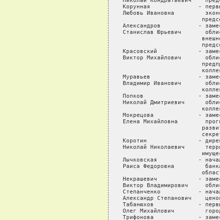
Николай Кондратьевич    пред
Корунная              - перв
Любовь Ивановна         экон
                       предсе
Александров           - заме
Станислав Юрьевич       обли
                       внешн
                       предсе
Красовский            - заме
Виктор Михайлович       обли
                       предп
                       коллег
Муравьев              - заме
Владимир Иванович       обли
                       коллег
Попков                - заме
Николай Дмитриевич      обли
                       коллег
Мокрецова             - заме
Елена Михайловна        прог
                       разви
                       секрет
Коротин               - дире
Николай Николаевич      терр
                       имущес
Лычковская            - нача
Раиса Федоровна         банк
                       облас
Некрашевич            - заме
Виктор Владимирович     облис
Степанченко           - нача
Александр Степанович    цено
Табанюхов             - перв
Олег Михайлович         горо
Трифонова             - заме