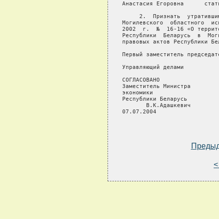
Анастасия Егоровна      стат
     2.  Признать  утративши
Могилевского  областного  ис
2002  г.  №  16-16 «О террит
Республики  Беларусь  в  Мог
правовых актов Республики Бе
Первый заместитель председат
Управляющий делами          
СОГЛАСОВАНО              

Заместитель Министра

экономики

Республики Беларусь

       В.К.Адашкевич

07.07.2004

Преды
<