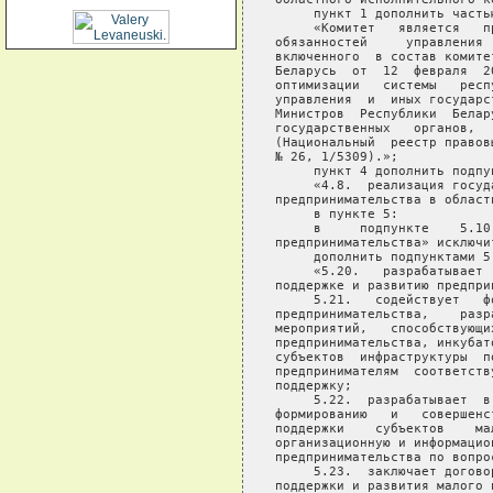
     пункт 1 дополнить часть
     «Комитет   является   п
обязанностей     управления 
включенного  в состав комите
Беларусь  от  12  февраля  2
оптимизации   системы   респ
управления  и  иных государс
Министров  Республики  Белар
государственных   органов,  
(Национальный  реестр правов
№ 26, 1/5309).»;

     пункт 4 дополнить подпу
     «4.8.  реализация госуд
предпринимательства в области
     в пункте 5:

     в     подпункте    5.10
предпринимательства» исключит
     дополнить подпунктами 5
     «5.20.   разрабатывает 
поддержке и развитию предприн
     5.21.   содействует   ф
предпринимательства,    разр
мероприятий,   способствующи
предпринимательства, инкубат
субъектов  инфраструктуры  п
предпринимателям  соответств
поддержку;

     5.22.  разрабатывает  в
формированию   и   совершенс
поддержки    субъектов    ма
организационную и информацио
предпринимательства по вопро
     5.23.  заключает догово
поддержки и развития малого 