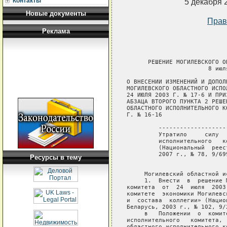
Контакты
5 декабря 
Новые документы
Прав
Реклама
      РЕШЕНИЕ МОГИЛЕВСКОГО О
                       8 июл
О ВНЕСЕНИИ ИЗМЕНЕНИЙ И ДОПОЛН
МОГИЛЕВСКОГО ОБЛАСТНОГО ИСПО
24 ИЮЛЯ 2003 Г. № 17-6 И ПРИ
АБЗАЦА ВТОРОГО ПУНКТА 2 РЕШЕН
ОБЛАСТНОГО ИСПОЛНИТЕЛЬНОГО К
Г. № 16-16

         -------------------
         Утратило     силу  
         исполнительного   к
         (Национальный  реес
         2007 г., № 78, 9/699
Ресурсы в тему
     Могилевский областной и
     1.  Внести  в  решение 
комитета  от  24  июля  2003
комитете  экономики Могилевс
и  состава  коллегии» (Нацио
Беларусь, 2003 г., № 102, 9/
     в   Положении  о  комит
исполнительного   комитета, 
областного исполнительного к