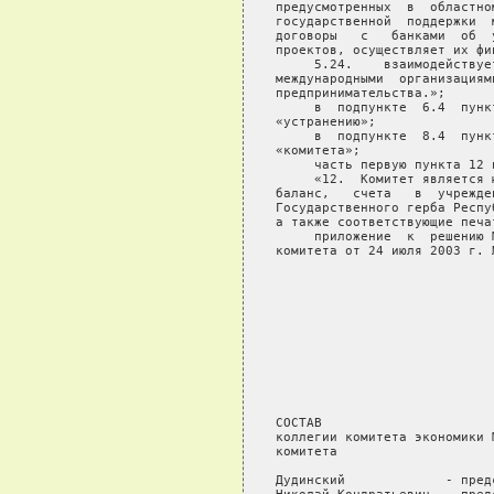
предусмотренных  в  областно
государственной  поддержки  
договоры   с   банками  об  
проектов, осуществляет их фин
     5.24.    взаимодействуе
международными  организациям
предпринимательства.»;

     в  подпункте  6.4  пунк
«устранению»;

     в  подпункте  8.4  пунк
«комитета»;

     часть первую пункта 12 
     «12.  Комитет является 
баланс,   счета   в  учрежде
Государственного герба Респу
а также соответствующие печа
     приложение  к  решению 
комитета от 24 июля 2003 г. 
                            
                            
                            
                            
                            
                            
                            
                            
                            
СОСТАВ

коллегии комитета экономики 
комитета

Дудинский             - пред