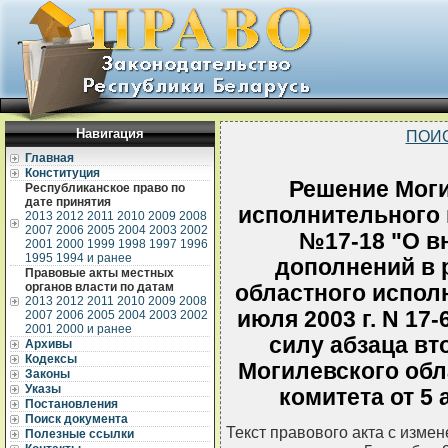
Навигация
ПОИ
Главная
Конституция
Решение Моги
Республиканское право по
дате принятия
исполнительного к
2013
2012
2011
2010
2009
2008
2007
2006
2005
2004
2003
2002
№17-18 "О в
2001
2000
1999
1998
1997
1996
1995
1994 и ранее
дополнений в 
Правовые акты местных
органов власти по датам
областного исполн
2013
2012
2011
2010
2009
2008
июля 2003 г. N 17
2007
2006
2005
2004
2003
2002
2001
2000 и ранее
силу абзаца вт
Архивы
Кодексы
Могилевского обл
Законы
Указы
комитета от 5 а
Постановления
Поиск документа
Текст правового акта с изме
Полезные ссылки