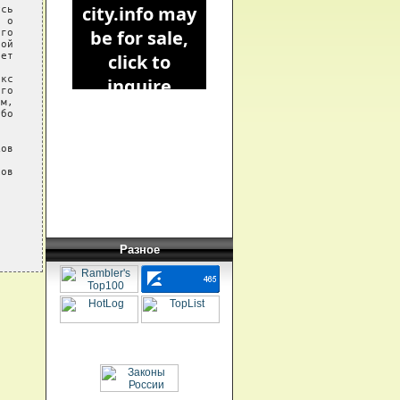
сь

 о

го

ой

ет

кс

го

м,

бо

ов

ов

Разное