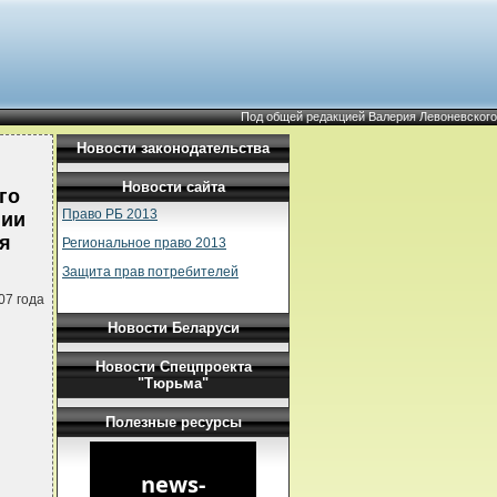
Под общей редакцией Валерия Левоневского
Новости законодательства
Новости сайта
го
Право РБ 2013
нии
ля
Региональное право 2013
Защита прав потребителей
07 года
Новости Беларуси
Новости Спецпроекта
"Тюрьма"
Полезные ресурсы