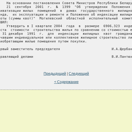
    На основании постановления Совета Министров Республики Белару
т   21  сентября  2001  г.  №  1399  "Об  утверждении  Положения 
риватизации жилых  помещений  в  домах  государственного  жилищно
онда,  их эксплуатации и ремонте и Положения об индексации жилищн
воты (суммы квот)"  Могилевский  областной  исполнительный  комит
ШИЛ:

    Утвердить в I квартале 2004  года  в  размере  6906,323  инде
оста  стоимости  строительства жилья по сравнению со стоимостью е
а 31 декабря  1991  г.  для  индексации  жилищных  квот  граждана
ачавшим индивидуальное или коллективное жилищное строительство ли
риобретающим жилые помещения путем покупки.

ервый заместитель председателя                         И.А.Щербак
правляющий делами                                      В.И.Пантюх
Предыдущий
|
Следующий
< Содержание