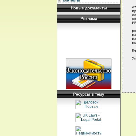
Контакты
 
о
Новые документы
п
ф
Реклама
к
РЕ
 
р
н
н
п
П
У
Ресурсы в тему