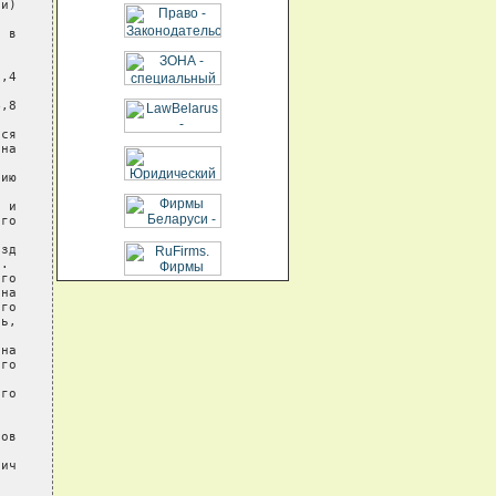
и)

 в



,4

,8

ся

на

ию

 и

го

зд

.

го

на

го

ь,

на

го

го

ов

ич
