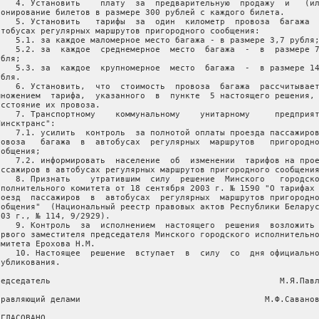
    4. Установить    плату  за  предварительную  продажу  и   (ил
ронирование билетов в размере 300 рублей с каждого билета.

    5. Установить   тарифы  за  один  километр  провоза  багажа  
втобусах регулярных маршрутов пригородного сообщения:

    5.1. за каждое маломерное место багажа - в размере 3,7 рубля;
    5.2. за  каждое  среднемерное  место  багажа  -  в  размере 7
бля;

    5.3. за  каждое  крупномерное  место  багажа  -  в размере 14
бля.

    6. Установить,  что  стоимость  провоза  багажа  рассчитывает
множением  тарифа,  указанного  в  пункте  5 настоящего решения, 
асстояние их провоза.

    7. Транспортному    коммунальному    унитарному     предприят
инсктранс":

    7.1. усилить  контроль  за полнотой оплаты проезда пассажиров
ровоза   багажа  в  автобусах  регулярных  маршрутов   пригородно
общения;

    7.2. информировать  население  об  изменении  тарифов на прое
ассажиров в автобусах регулярных маршрутов пригородного сообщения
    8. Признать    утратившим  силу  решение  Минского   городско
сполнительного комитета от 18 сентября 2003 г. № 1590 "О тарифах 
роезд  пассажиров  в  автобусах  регулярных  маршрутов пригородно
ообщения"  (Национальный реестр правовых актов Республики Беларус
003 г., № 114, 9/2929).

    9. Контроль  за  исполнением  настоящего  решения  возложить 
ервого заместителя председателя Минского городского исполнительно
омитета Ерохова Н.М.

    10. Настоящее  решение  вступает  в  силу  со  дня официально
публикования.

редседатель                                              М.Я.Павл
правляющий делами                                     М.Ф.Саванов
ГЛАСОВАНО
