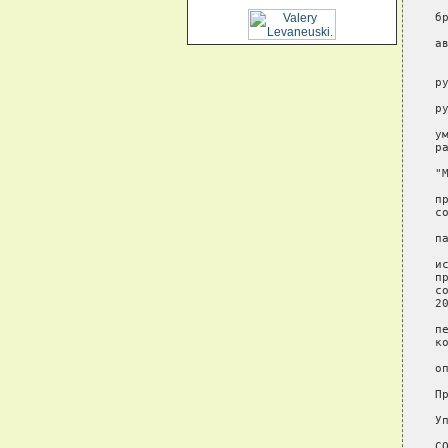
 
б
 
а
 
 
ру
 
ру
 
у
р
 
"М
 
п
со
 
п
 
и
п
с
2
 
п
к
 
о
П
У
СО