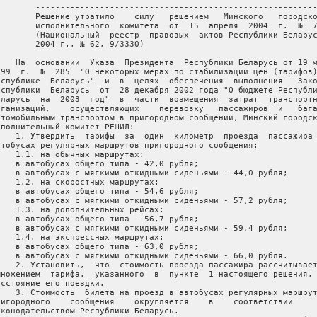
        ---------------------------------------------------------
        Решение утратило    силу   решением   Минского   городско
        исполнительного  комитета  от  15  апреля  2004  г.  №  7
        (Национальный  реестр  правовых  актов Республики Беларус
        2004 г., № 62, 9/3330)    

    На  основании  Указа  Президента  Республики Беларусь от 19 м
999  г.  №  285  "О некоторых мерах по стабилизации цен (тарифов)
еспублике  Беларусь"  и  в  целях  обеспечения  выполнения   Зако
еспублики  Беларусь  от  28 декабря 2002 года "О бюджете Республи
еларусь  на  2003  год"  в  части  возмещения  затрат  транспортн
рганизаций,    осуществляющих    перевозку   пассажиров  и   бага
втомобильным транспортом в пригородном сообщении, Минский городск
сполнительный комитет РЕШИЛ:

    1. Утвердить  тарифы  за  один  километр  проезда  пассажира 
втобусах регулярных маршрутов пригородного сообщения:

    1.1. на обычных маршрутах:

    в автобусах общего типа - 42,0 рубля;

    в автобусах с мягкими откидными сиденьями - 44,0 рубля;

    1.2. на скоростных маршрутах:

    в автобусах общего типа - 54,6 рубля;

    в автобусах с мягкими откидными сиденьями - 57,2 рубля;

    1.3. на дополнительных рейсах:

    в автобусах общего типа - 56,7 рубля;

    в автобусах с мягкими откидными сиденьями - 59,4 рубля;

    1.4. на экспрессных маршрутах:

    в автобусах общего типа - 63,0 рубля;

    в автобусах с мягкими откидными сиденьями - 66,0 рубля.

    2. Установить,  что  стоимость проезда пассажира рассчитывает
множением  тарифа,  указанного  в  пункте  1 настоящего решения, 
асстояние его поездки.

    3. Стоимость  билета на проезд в автобусах регулярных маршрут
ригородного    сообщения    округляется    в    соответствии     
аконодательством Республики Беларусь.
