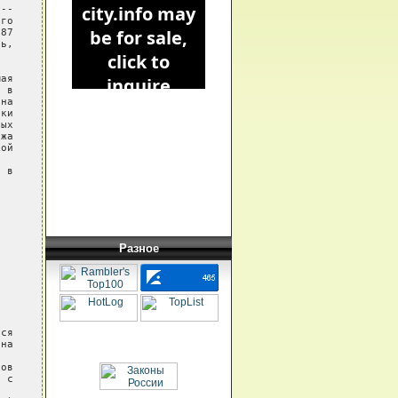
--

го

87

ь,

ая

 в

на

ки

ых

жа

ой

 в

Разное
ся

на

ов

 с
