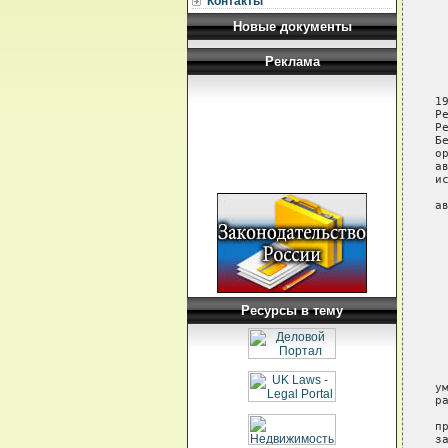
Контакты
 
 
Новые документы
 
 
Реклама
 
 
1
Р
Р
Б
о
а
и
 
а
 
 
 
 
 
 
 
Ресурсы в тему
 
 
 
 
 
 
у
р
 
п
з