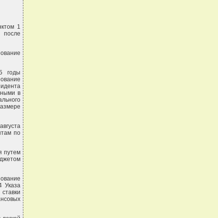
нктом 1
 после
зование
5 годы
зование
идента
нными в
ального
размере
августа
нтам по
я путем
юджетом
зование
4 Указа
ставки
ансовых