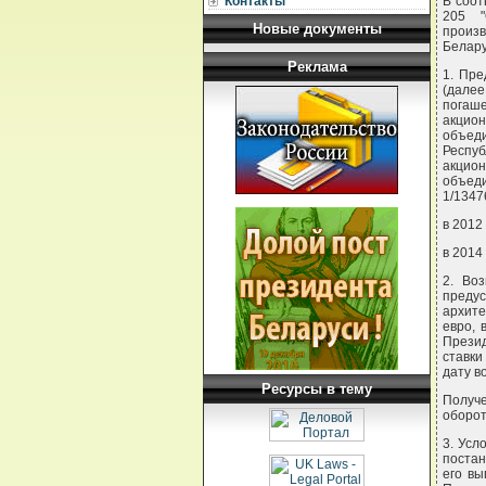
Контакты
В соот
205 "
Новые документы
произ
Белар
Реклама
1. Пре
(дале
погаш
акцио
объед
Респу
акцио
объеди
1/1347
в 2012
в 2014
2. Во
преду
архите
евро, 
Презид
ставки
дату в
Ресурсы в тему
Получ
оборот
3. Усл
постан
его вы