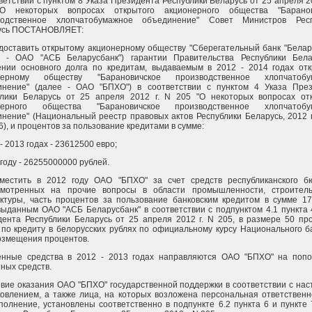
ветствии с пунктом 8 Указа Президента Республики Беларусь от 25 апреля 20
О некоторых вопросах открытого акционерного общества "Баранов
водственное хлопчатобумажное объединение" Совет Министров Респ
усь ПОСТАНОВЛЯЕТ:
доставить открытому акционерному обществу "Сберегательный банк "Белар
е - ОАО "АСБ Беларусбанк") гарантии Правительства Республики Бел
ении основного долга по кредитам, выдаваемым в 2012 - 2014 годах от
нерному обществу "Барановичское производственное хлопчатобу
инение" (далее - ОАО "БПХО") в соответствии с пунктом 4 Указа Пре
блики Беларусь от 25 апреля 2012 г. N 205 "О некоторых вопросах от
нерного общества "Барановичское производственное хлопчатобу
нение" (Национальный реестр правовых актов Республики Беларусь, 2012 г.
6), и процентов за пользование кредитами в сумме:
 - 2013 годах - 23612500 евро;
 году - 26255000000 рублей.
зместить в 2012 году ОАО "БПХО" за счет средств республиканского б
смотренных на прочие вопросы в области промышленности, строитель
ктуры, часть процентов за пользование банковским кредитом в сумме 1
выданным ОАО "АСБ Беларусбанк" в соответствии с подпунктом 4.1 пункта 
ента Республики Беларусь от 25 апреля 2012 г. N 205, в размере 50 пр
 по кредиту в белорусских рублях по официальному курсу Национального б
озмещения процентов.
енные средства в 2012 - 2013 годах направляются ОАО "БПХО" на поп
ных средств.
овие оказания ОАО "БПХО" государственной поддержки в соответствии с на
овлением, а также лица, на которых возложена персональная ответственн
полнение, установлены соответственно в подпункте 6.2 пункта 6 и пункте 