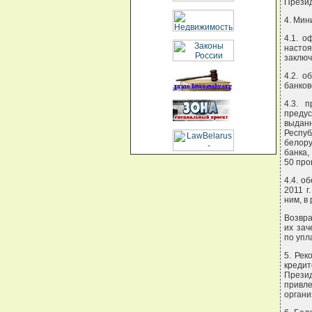
Презид
4. Мин
4.1. о
насто
заключ
4.2. о
банков
4.3. 
предус
выдан
Респуб
белору
банка,
50 про
4.4. о
2011 г
ним, в
Возвра
их зач
по упл
5. Рек
кредит
Прези
привле
органи