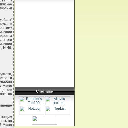
12 г. N
ичское
ублики
усбанк"
арусь в
крытому
мажное
зидента
крытого
мажное
, N 49,
юджета,
ства и
7966500
4 Указа
оцентов
Счетчики
анка на
олнение
стоящим
ость за
7 Указа