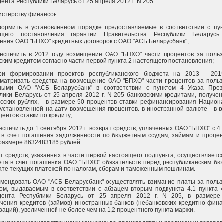
ента Республики Беларусь от 25 апреля 2012 г. N 205.
истерству финансов:
формить в установленном порядке предоставляемые в соответствии с пу
ящего постановления гарантии Правительства Республики Беларусь
ения ОАО "БПХО" кредитных договоров с ОАО "АСБ Беларусбанк";
беспечить в 2012 году возмещение ОАО "БПХО" части процентов за поль
ским кредитом согласно части первой пункта 2 настоящего постановления;
при формировании проектов республиканского бюджета на 2013 - 201
матривать средства на возмещение ОАО "БПХО" части процентов за поль
ными ОАО "АСБ Беларусбанк" в соответствии с пунктом 4 Указа През
лики Беларусь от 25 апреля 2012 г. N 205 банковскими кредитами, получе
сских рублях, - в размере 50 процентов ставки рефинансирования Национ
 установленной на дату возмещения процентов, в иностранной валюте - в 
центов ставки по кредиту;
беспечить до 1 сентября 2012 г. возврат средств, уплаченных ОАО "БПХО" с 4 
. в счет погашения задолженности по бюджетным ссудам, займам и проце
 размере 8632483186 рублей.
т средств, указанных в части первой настоящего подпункта, осуществляетс
ета в счет погашения ОАО "БПХО" обязательств перед республиканским б
ате текущих платежей по налогам, сборам и таможенным пошлинам.
омендовать ОАО "АСБ Беларусбанк" осуществлять взимание платы за поль
ом, выдаваемым в соответствии с абзацем вторым подпункта 4.1 пункта 
дента Республики Беларусь от 25 апреля 2012 г. N 205, в размере 
чения кредитов (займов) иностранных банков (небанковских кредитно-фин
заций), увеличенной не более чем на 1,2 процентного пункта маржи.