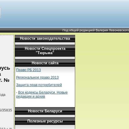
Под общей редакцией Валерия Левоневского
Новости законодательства
Новости Спецпроекта
"Тюрьма"
Новости сайта
русь
Право РБ 2013
а
Региональное право 2013
г. №
Защита прав потребителей
-
Все кодексы Беларуси. Новые
ода
редакции и архив
5/35835
Новости Беларуси
Полезные ресурсы