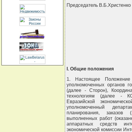
Председатель В.Б.Христенко
                                
                                
                                
                               
I. Общие положения
1. Настоящее Положение 
уполномоченных органов го
(далее - Сторон), Коорди
технологиям (далее - К
Евразийской экономическ
уполномоченный департа
планирования, заказов (з
выполненных работ (оказан
аппаратных средств инте
экономической комиссии Ин