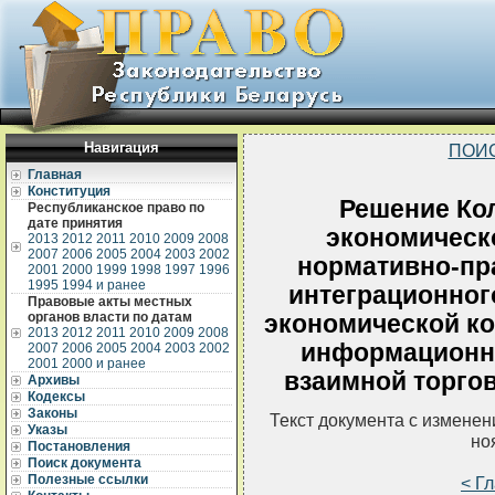
Навигация
ПОИ
Главная
Конституция
Решение Ко
Республиканское право по
дате принятия
экономическ
2013
2012
2011
2010
2009
2008
2007
2006
2005
2004
2003
2002
нормативно-пр
2001
2000
1999
1998
1997
1996
1995
1994 и ранее
интеграционног
Правовые акты местных
органов власти по датам
экономической к
2013
2012
2011
2010
2009
2008
информационн
2007
2006
2005
2004
2003
2002
2001
2000 и ранее
взаимной торго
Архивы
Кодексы
Законы
Текст документа с измене
Указы
но
Постановления
Поиск документа
Полезные ссылки
< Г