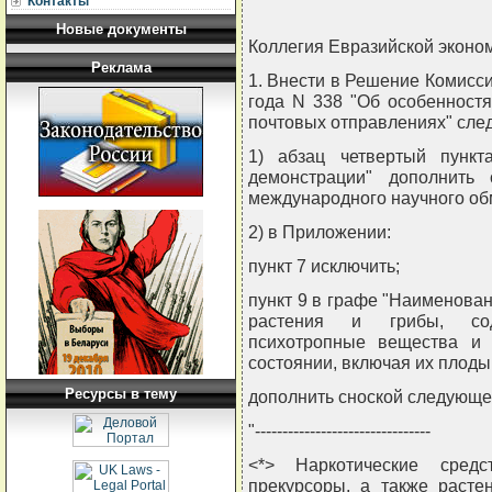
Контакты
Новые документы
Коллегия Евразийской экон
Реклама
1. Внести в Решение Комисси
года N 338 "Об особенност
почтовых отправлениях" сле
1) абзац четвертый пункт
демонстрации" дополнить
международного научного обм
2) в Приложении:
пункт 7 исключить;
пункт 9 в графе "Наименован
растения и грибы, сод
психотропные вещества и
состоянии, включая их плоды
Ресурсы в тему
дополнить сноской следующе
"--------------------------------
<*> Наркотические сред
прекурсоры, а также расте