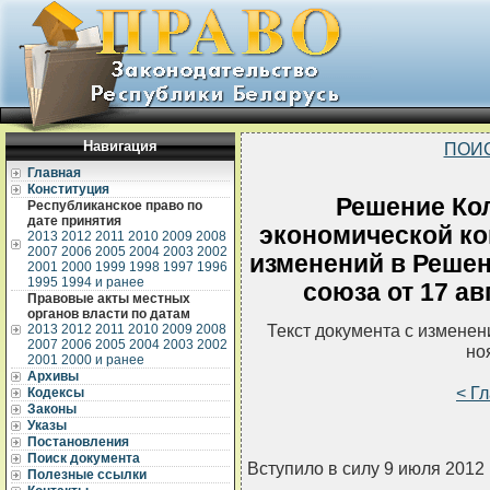
Навигация
ПОИ
Главная
Конституция
Решение Ко
Республиканское право по
дате принятия
экономической ко
2013
2012
2011
2010
2009
2008
2007
2006
2005
2004
2003
2002
изменений в Реше
2001
2000
1999
1998
1997
1996
1995
1994 и ранее
союза от 17 ав
Правовые акты местных
органов власти по датам
Текст документа с измене
2013
2012
2011
2010
2009
2008
2007
2006
2005
2004
2003
2002
но
2001
2000 и ранее
Архивы
< Г
Кодексы
Законы
Указы
Постановления
Поиск документа
Вступило в силу 9 июля 2012
Полезные ссылки