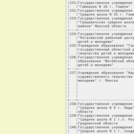
----------------------------------+--------------------------+
¦237¦Учреждение образования "Национальный центр¦Внедрение модели          ¦
¦   ¦художественного творчества детей и        ¦формирования гендерной    ¦
¦   ¦молодежи" г. Минска                       ¦культуры учащихся в       ¦
¦   ¦                                          ¦условиях учреждения       ¦
¦   ¦                                          ¦дополнительного           ¦
¦   ¦                                          ¦образования детей и       ¦
¦   ¦                                          ¦молодежи                  ¦
+---+------------------------------------------+--------------------------+
¦238¦Государственное учреждение образования    ¦Внедрение модели          ¦
¦   ¦"Средняя школа N 9 г. Лиды" Гродненской   ¦формирования социально    ¦
¦   ¦области                                   ¦ответственного поведения  ¦
¦239¦Государственное учреждение образования    ¦учащихся, предупреждения  ¦
¦   ¦"Средняя школа N 1 г.п. Россь"            ¦социальных рисков и       ¦
¦   ¦Гродненской области                       ¦деструктивной             ¦
¦240¦Государственное учреждение образования    ¦деятельности              ¦
¦   ¦"Средняя школа N 1 г. Скиделя" Гродненской¦                          ¦
¦   ¦области                                   ¦                          ¦
¦241¦Государственное учреждение образования    ¦                          ¦
¦   ¦"Гудогайская средняя школа" Гродненской   ¦                          ¦
¦   ¦области                                   ¦                          ¦
+---+------------------------------------------+--------------------------+
¦242¦Государственное учреждение образования    ¦Внедрение модели          ¦
¦   ¦"Новодворская средняя школа Свислочского  ¦системно-модульного       ¦
¦   ¦района" Гродненской области               ¦обеспечения               ¦
¦243¦Государственное учреждение образования    ¦профориентационного       ¦
¦   ¦"Лунненская средняя школа имени Героя     ¦компонента современной    ¦
¦   ¦Советского Союза Ивана Шеремета"          ¦образовательной среды     ¦
¦   ¦Гродненской области                       ¦                          ¦
¦244¦Государственное учреждение образования    ¦                          ¦
¦   ¦"Гимназия N 7 г. Гродно"                  ¦                          ¦
+---+------------------------------------------+--------------------------+
¦245¦Государственное учреждение образования    ¦Внедрение модели          ¦
¦   ¦"Средняя школа N 19 г. Барановичи"        ¦социально-образовательной ¦
¦   ¦Брестской области                         ¦среды, способствующей     ¦
¦246¦Государственное учреждение образования    ¦гражданскому и            ¦
¦   ¦"Лицей г. Лунинца" Брестской области      ¦профессиональному         ¦
¦247¦Государственное учреждение образования    ¦самоопределению учащихся  ¦
¦   ¦"Гимназия г. Петрикова" Гомельской области¦                          ¦
¦248¦Государственное учреждение образования    ¦                   