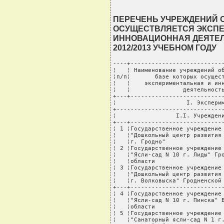
ПЕРЕЧЕНЬ УЧРЕЖДЕНИЙ О
ОСУЩЕСТВЛЯЕТСЯ ЭКСП
ИННОВАЦИОННАЯ ДЕЯТЕЛ
2012/2013 УЧЕБНОМ ГОДУ
----+------------------------------------------+----------------------
¦   ¦ Наименование учреждений образования, на  ¦       Наименование       ¦
¦п/п¦       базе которых осуществляется        ¦   экспериментальных и    ¦
¦   ¦    экспериментальная и инновационная     ¦  инновационных проектов  ¦
¦   ¦               деятельность               ¦                          ¦
+---+------------------------------------------+--------------------------+
¦                    I. Экспериментальная деятельность                    ¦
+-------------------------------------------------------------------------+
¦                 I.I. Учреждения дошкольного образования                 ¦
+---+------------------------------------------+--------------------------+
¦ 1 ¦Государственное учреждение образования    ¦Апробация модели          ¦
¦   ¦"Дошкольный центр развития ребенка N 89   ¦формирования              ¦
¦   ¦г. Гродно"                                ¦интеллектуальной          ¦
¦ 2 ¦Государственное учреждение образования    ¦самостоятельности         ¦
¦   ¦"Ясли-сад N 10 г. Лиды" Гродненской       ¦дошкольников в игровой    ¦
¦   ¦области                                   ¦деятельности              ¦
¦ 3 ¦Государственное учреждение образования    ¦                          ¦
¦   ¦"Дошкольный центр развития ребенка N 11   ¦                          ¦
¦   ¦г. Волковыска" Гродненской области        ¦                          ¦
+---+------------------------------------------+--------------------------+
¦ 4 ¦Государственное учреждение образования    ¦Апробация модели          ¦
¦   ¦"Ясли-сад N 10 г. Пинска" Брестской       ¦организации               ¦
¦   ¦области                                   ¦образовательного процесса ¦
¦ 5 ¦Государственное учреждение образования    ¦при совместной реализации ¦
¦   ¦"Санаторный ясли-сад N 1 г. Солигорска"   ¦учебной программы         ¦
¦   ¦Минской области                           ¦дошкольного образования и ¦
¦ 6 ¦Государственное учреждение образования    ¦учебных программ          ¦
¦   ¦"Ясли-сад N 296 г. Минска"                ¦специального образования  ¦
¦ 7 ¦Государственное учреждение образования    ¦на уровне дошкольного     ¦
¦   ¦"Ясли-сад N 546 г. Минска"                ¦образования               ¦
¦ 8 ¦Государственное учреждение образования    ¦                          ¦
¦   ¦"Дошкольный центр развития ребенка        ¦                          ¦
¦   ¦агрогородка Поречье" Гродненского района  ¦                          ¦
¦   ¦Гродненской области                       ¦                          ¦
+---+------------------------------------------+--------------------------+
¦ 9 ¦Государственное учреждение образования    ¦Апробация содержания      ¦
¦   ¦"Дошкольный центр развития ребенка        ¦дошкольного образования в ¦
¦   ¦г. Барановичи" Брестской области          ¦условиях разных форм его  ¦
¦10 ¦Государственное учреждение образования    ¦организации               ¦
¦   ¦"Дошкольный центр развития ребенка N 1    ¦                          ¦
¦   ¦г. Лиды" Гродненской области              ¦                          ¦
¦11 ¦Государственное учреждение образования    ¦                          ¦
¦   ¦"Дошкольный центр развития ребенка N 98   ¦                          ¦
¦   ¦г. Гродно"                                ¦                          ¦
¦12 ¦Государственное учреждение образования    ¦                          ¦
¦   ¦"Дошкольный центр развития ребенка        ¦                          ¦
¦   ¦г. Ошмяны" Гродненской области            ¦                          ¦
¦13 ¦Государственное учреждение образования    ¦                          ¦
¦   ¦"Дошкольный центр развития ребенка N 58   ¦                          ¦
¦   ¦г. Минска"                                ¦                          ¦
¦14 ¦Государственное учреждение образования    ¦                          ¦
¦   ¦"Ясли-сад - начальная школа "Гармония"    ¦                          ¦
¦   ¦N 60 г. Бобруйска" Могилевской области    ¦                          ¦
¦15 ¦Государственное учреждение образования    ¦                          ¦
¦   ¦"Дошкольный центр развития ребенка        ¦                          ¦
¦   ¦"Солнышко" N 64 г. Бобруйска" Могилевской ¦                          ¦
¦   ¦области                                   ¦                          ¦
¦16 ¦Государственное учреждение образования    ¦                          ¦
¦   ¦"Дошкольный центр развития ребенка N 1    ¦                          ¦
¦   ¦г. Могилева"                              ¦   