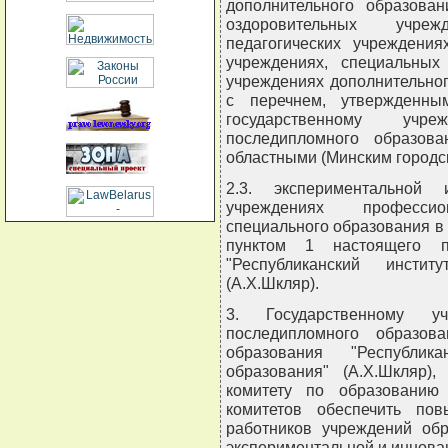
дополнительного образован
оздоровительных учреж
педагогических учреждения
учреждениях, специальных 
учреждениях дополнительног
с перечнем, утвержденны
государственному учр
последипломного образова
областными (Минским городск
2.3. экспериментальной
учреждениях профессио
специального образования в
пунктом 1 настоящего п
"Республиканский инстит
(А.Х.Шкляр).
3. Государственному у
последипломного образова
образования "Республика
образования" (А.Х.Шкляр),
комитету по образованию 
комитетов обеспечить пов
работников учреждений об
экспериментальной и иннова