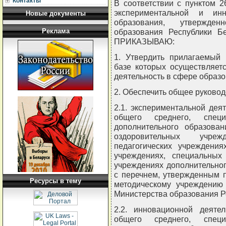
Контакты
В соответствии с пунктом 
экспериментальной и ин
Новые документы
образования, утвержден
Реклама
образования Республики Бе
ПРИКАЗЫВАЮ:
1. Утвердить прилагаемый 
базе которых осуществляет
деятельность в сфере образо
2. Обеспечить общее руковод
2.1. экспериментальной дея
общего среднего, специ
дополнительного образован
оздоровительных учреж
педагогических учреждения
учреждениях, специальных 
учреждениях дополнительног
с перечнем, утвержденным п
Ресурсы в тему
методическому учреждению 
Министерства образования Ре
2.2. инновационной деяте
общего среднего, специ