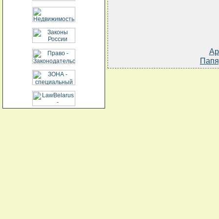
Ар
Папя