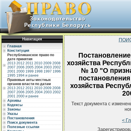
Навигация
ПОИ
Главная
Конституция
Постановление
Республиканское право по
дате принятия
хозяйства Республ
2013
2012
2011
2010
2009
2008
2007
2006
2005
2004
2003
2002
№ 10 "О призн
2001
2000
1999
1998
1997
1996
1995
1994 и ранее
постановления
Правовые акты местных
органов власти по датам
хозяйства Респуб
2013
2012
2011
2010
2009
2008
20
2007
2006
2005
2004
2003
2002
2001
2000 и ранее
Архивы
Текст документа с измене
Кодексы
но
Законы
Указы
Постановления
< Г
Поиск документа
Полезные ссылки
Зарегистрирова