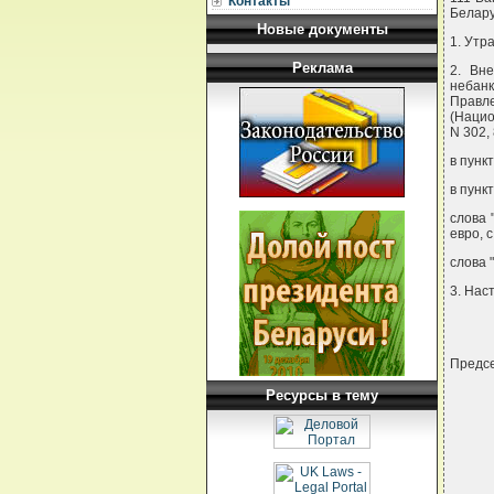
Контакты
Белар
Новые документы
1. Утр
Реклама
2. Вн
небан
Правл
(Нацио
N 302,
в пунк
в пункт
слова 
евро, с
слова 
3. Нас
Предсе
Ресурсы в тему