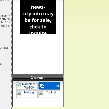
анков и
лением
. N 137
2008 г.,
5,0 млн.
я.
Счетчики