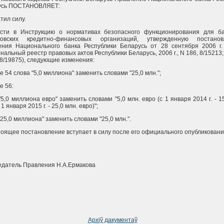
усь ПОСТАНОВЛЯЕТ:
атил силу.
ести в Инструкцию о нормативах безопасного функционирования для б
ковских кредитно-финансовых организаций, утвержденную постанов
ения Национального банка Республики Беларусь от 28 сентября 2006 г
нальный реестр правовых актов Республики Беларусь, 2006 г., N 186, 8/15213; 
 8/19875), следующие изменения:
те 54 слова "5,0 миллиона" заменить словами "25,0 млн.";
е 56:
"5,0 миллиона евро" заменить словами "5,0 млн. евро (с 1 января 2014 г. - 1
 1 января 2015 г. - 25,0 млн. евро)";
"25,0 миллиона" заменить словами "25,0 млн.".
тоящее постановление вступает в силу после его официального опубликовани
датель Правления Н.А.Ермакова
Архіў дакументаў