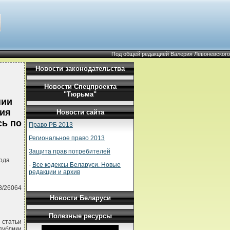
Под общей редакцией Валерия Левоневского
Новости законодательства
Новости Спецпроекта
"Тюрьма"
нии
ния
Новости сайта
сь по
Право РБ 2013
Региональное право 2013
Защита прав потребителей
ода
-
Все кодексы Беларуси. Новые
редакции и архив
8/26064
Новости Беларуси
Полезные ресурсы
 статьи
публики