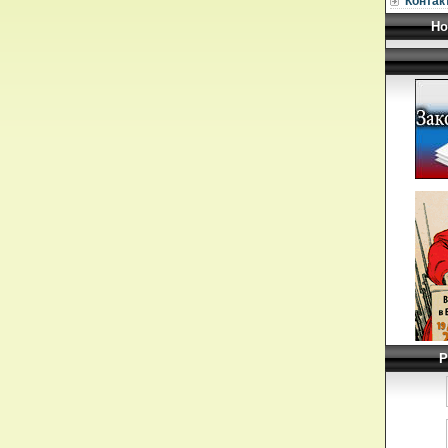
Контак
Но
Р